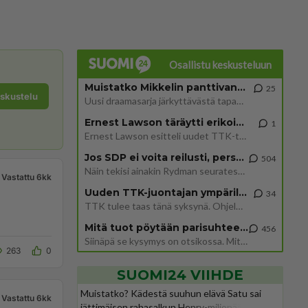
Osallistu keskusteluun
Muistatko Mikkelin panttivankidraaman?
25
eskustelu
Uusi draamasarja järkyttävästä tapauksesta on tulossa. Tositapahtumiin perustuva sarja ammentaa vuoden 1986 Mikkelin pan
Ernest Lawson täräytti erikoisen heiton TTK-lehdistötilaisuudessa: " Onko tässä tarkoituksena...?"
1
Ernest Lawson esitteli uudet TTK-tähtioppilaat ja opettajat torstaina 6.8. lehdistölle. Tulevalla kaudella on yksi hausk
Jos SDP ei voita reilusti, persut kumoavat demokratian Suomesta
504
Näin tekisi ainakin Rydman seuratessaan idolinsa Trumpin mallia https://www.is.fi/politiikka/art-2000012187244.html
Vastattu 6kk
Uuden TTK-juontajan ympärillä epätietoisuus sakenee - Nyt MTV hämmentää soppaa
34
TTK tulee taas tänä syksynä. Ohjelman uudet tähtioppilaat julkistetaan torstaina 6. elokuuta klo 14 alkavassa lehdistö
Mitä tuot pöytään parisuhteessa?
456
Siinäpä se kysymys on otsikossa. Mitäpä siis tuot/toisit pöytään parisuhteessa? Oletko mies vai nainen? Koetko sen mitä
263
0
SUOMI24 VIIHDE
Muistatko? Kädestä suuhun elävä Satu sai
Vastattu 6kk
jättimäisen rahasalkun Henry-miljonääriltä