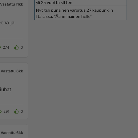
yli 25 vuotta sitten
Vastattu 11kk
Nyt tuli punainen varoitus 27 kaupunkiin
Italiassa: ”Äärimmäinen helle”
eena ja
274
0
Vastattu 6kk
piuhat
291
0
Vastattu 6kk