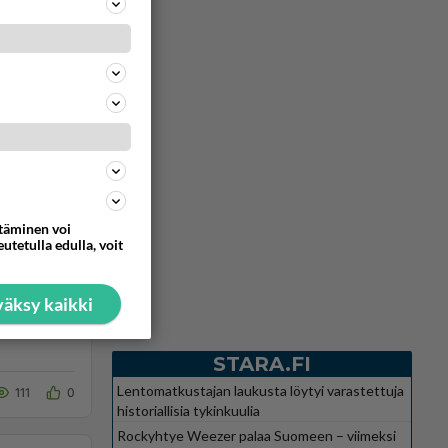
ttäminen voi
utetulla edulla, voit
Vastattu 6kk
äksy kaikki
STARA.FI
Lentomatkustajan laukusta löytyi varastettuja
111
0
historiallisia tykinkuulia
Rockyhtye Weezer palaa Suomeen – viimeksi