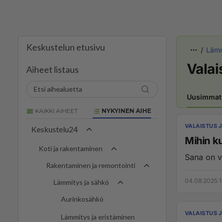
Keskustelun etusivu
Lämm
Valai
Aiheet listaus
Uusimmat
KAIKKI AIHEET
NYKYINEN AIHE
VALAISTUS 
Keskustelu24
Mihin k
Koti ja rakentaminen
Rakentaminen ja remontointi
04.08.2025 1
Lämmitys ja sähkö
Aurinkosähkö
VALAISTUS 
Lämmitys ja eristäminen