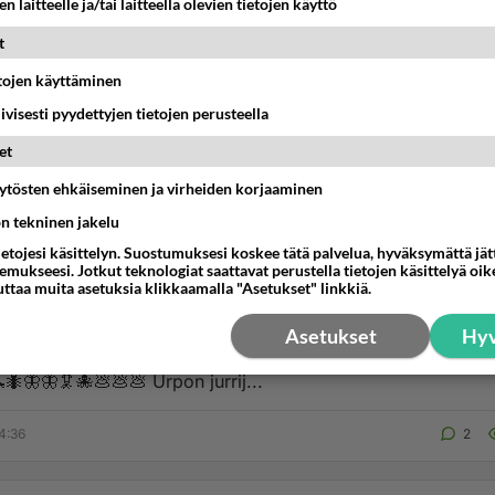
n laitteelle ja/tai laitteella olevien tietojen käyttö
t
etojen käyttäminen
iivisesti pyydettyjen tietojen perusteella
et
äytösten ehkäiseminen ja virheiden korjaaminen
ön tekninen jakelu
ietojesi käsittelyn. Suostumuksesi koskee tätä palvelua, hyväksymättä jä
mukseesi. Jotkut teknologiat saattavat perustella tietojen käsittelyä oike
JA SÄHKÖTYÖT
uttaa muita asetuksia klikkaamalla "Asetukset" linkkiä.
rrijeng Marin ei saanut bilettää Urpo paheksui.
Asetukset
Hyv
gi Marin ei saanut bilettää Urpo paheksui. 💩💩💩💩💩💩💩💩🦟🪳🪰
🪳🦟🦟🪲🦗🐜🦋🦋🦑🐙💩💩💩 Urpon jurrij...
4:36
2