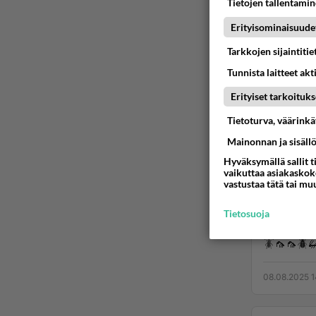
Tietojen tallentamine
Erityisominaisuude
Tarkkojen sijaintiti
Tunnista laitteet akt
Erityiset tarkoituks
Tietoturva, väärink
Mainonnan ja sisäll
Hyväksymällä sallit t
vaikuttaa asiakaskoke
VALAISTUS 
vastustaa tätä tai mu
Urpon ju
Tietosuoja
Urpon jurrijen
08.08.2025 1