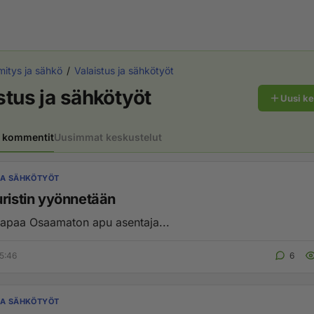
itys ja sähkö
Valaistus ja sähkötyöt
stus ja sähkötyöt
Uusi k
 kommentit
Uusimmat keskustelut
JA SÄHKÖTYÖT
uristin yyönnetään
Sana on vapaa Osaamaton apu asentaja...
5:46
6
JA SÄHKÖTYÖT