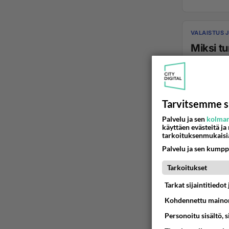
VALAISTUS 
Miksi turhaan vetää 2 j
Miksi turhaan vetää kaksi jo
Tarvitsemme s
08.08.2025 0
Palvelu ja sen
kolman
käyttäen evästeitä ja
tarkoituksenmukaisi
Palvelu ja sen kumpp
Tarkoitukset
Tarkat sijaintitiedo
Kohdennettu mainon
Personoitu sisältö, 