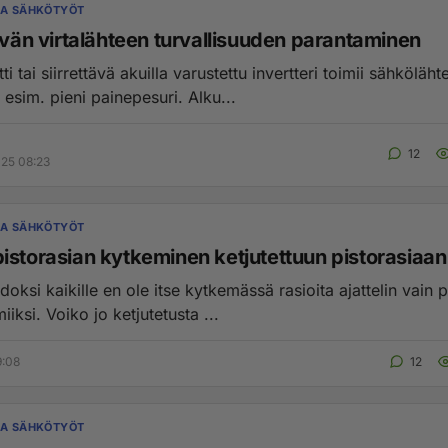
JA SÄHKÖTYÖT
ävän virtalähteen turvallisuuden parantaminen
i tai siirrettävä akuilla varustettu invertteri toimii sähköläht
esim. pieni painepesuri. Alku...
12
025 08:23
JA SÄHKÖTYÖT
istorasian kytkeminen ketjutettuun pistorasiaan
edoksi kaikille en ole itse kytkemässä rasioita ajattelin vain 
vetää valmiiksi. Voiko jo ketjutetusta ...
9:08
12
JA SÄHKÖTYÖT