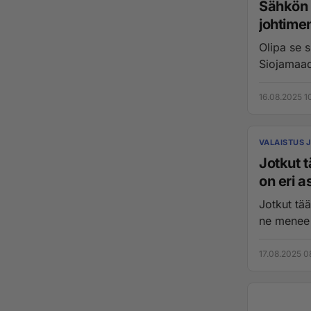
Sähkön t
johtimen
Olipa se sitten taas Bai vaihtovirtaa. Kuitenkin jotkut 
Siojamaado
16.08.2025 1
VALAISTUS 
Jotkut täällä e
on eri a
Jotkut täällä esiintyy 
ne menee e
17.08.2025 0