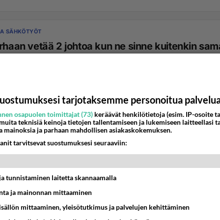
JA SÄHKÖTYÖT
ohtoa kun ne sinne kuitenkin samaan
paikkaan ja saman ptentiaaliin Anony
htoa kun ne sinne kuitenkin samaan paikkaan ja
saman ptentiaaliin Kevi ja nolla kytketään ...
uostumuksesi tarjotaksemme personoitua palvelu
9:17
4
nen osapuolen toimittajat (73)
keräävät henkilötietoja (esim. IP-osoite ta
 muita teknisiä keinoja tietojen tallentamiseen ja lukemiseen laitteellasi t
a mainoksia ja parhaan mahdollisen asiakaskokemuksen.
anit tarvitsevat suostumuksesi seuraaviin:
t ja tunnistaminen laitetta skannaamalla
ta ja mainonnan mittaaminen
sisällön mittaaminen, yleisötutkimus ja palvelujen kehittäminen