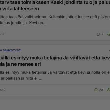
arvitsee toimiakseen Kaski johdinta tulo ja palu
 virta lähteeseen
luulee että pistorasian ja.
itus johdin ja. Kevi on...
0:17
2
JA SÄHKÖTYÖT
siintyy muka tietäjinä Ja väittävät että kevi ja nolla
sia ja ne menee eri
muka tietäjinä Ja väittävät että kevi ja nolla on eri asia ja
ripaikaan ja niitä ei ...
8:49
20