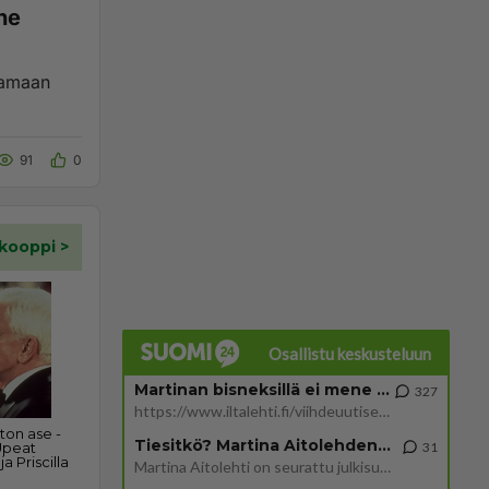
91
0
Osallistu keskusteluun
Martinan bisneksillä ei mene hyvin
327
https://www.iltalehti.fi/viihdeuutiset/a/c46da6ab-340f-4790-aaa7-0865eed2336 Yrityksen konkurssihakemus on tullut kärä
Tiesitkö? Martina Aitolehden isäpuoli on tämä suosittu laulaja
31
Martina Aitolehti on seurattu julkisuuden henkilö. Lähipiiriin mahtuu muitakin tunnettuja henkilöitä. Tiesitkö, että Ma