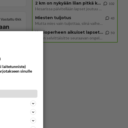
2 km on nykyään liian pitkä koulumatka
102
Hesarissa päivitellään lapset joutuu nyt kulkemaan 2 km kouluun jösses. Ruostefillarilla tuo matka menee vaikka miten äk
Miesten tuijotus
43
Vastattu 6kk
Mutta mies vain tuijottaa, siinä vaiheessa käännän itse pään pois. Mikä juttu? Yleensä jos joku tuijottaa tai katsoo, hä
Uusioperheen aikuiset lapset tyhjentää jääkaapin käydessään
50
Miten selvittäisitte seuraavan ongelman, meillä on uusioperhe, minulla teini-ikäiset lapset ja puolisolla aikuiset, jotk
a
193
0
i laitetunniste)
arjotakseen sinulle