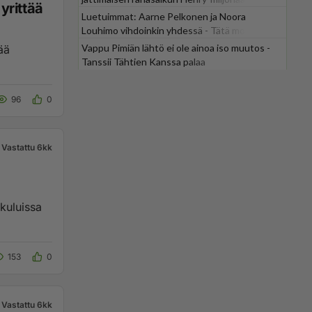
 yrittää
Luetuimmat: Aarne Pelkonen ja Noora
Louhimo vihdoinkin yhdessä - Tätä moni jo
odotti
Vappu Pimiän lähtö ei ole ainoa iso muutos -
tää
Tanssii Tähtien Kanssa palaa
96
0
Vastattu 6kk
153
0
Vastattu 6kk