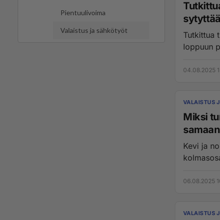
Tutkittu
Pientuulivoima
sytyttä
Valaistus ja sähkötyöt
Tutkittua 
loppuun p
04.08.2025 1
VALAISTUS 
Miksi t
samaan 
Kevi ja nolla kytketään 
06.08.2025 1
VALAISTUS 