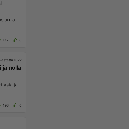
u
147
0
Vastattu 10kk
498
0