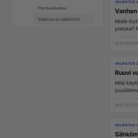
VALAISTUS 
Pientuulivoima
Vanhan 
Valaistus ja sähkötyöt
Mistä löy
pistoke? Pi
14.11.2015 08
VALAISTUS 
Ruuvi vai
Mitä käyt
jousiliitim
28.07.2012 1
VALAISTUS 
Sähkömi