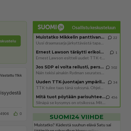
Osallistu keskusteluun
Muistatko Mikkelin panttivankidraaman?
22
eskustelu
Uusi draamasarja järkyttävästä tapauksesta on tulossa. Tositapahtumiin perustuva sarja ammentaa vuoden 1986 Mikkelin pan
Ernest Lawson täräytti erikoisen heiton TTK-lehdistötilaisuudessa: " Onko tässä tarkoituksena...?"
1
Ernest Lawson esitteli uudet TTK-tähtioppilaat ja opettajat torstaina 6.8. lehdistölle. Tulevalla kaudella on yksi hausk
Jos SDP ei voita reilusti, persut kumoavat demokratian Suomesta
502
Näin tekisi ainakin Rydman seuratessaan idolinsa Trumpin mallia https://www.is.fi/politiikka/art-2000012187244.html
Vastattu 11kk
Uuden TTK-juontajan ympärillä epätietoisuus sakenee - Nyt MTV hämmentää soppaa
34
TTK tulee taas tänä syksynä. Ohjelman uudet tähtioppilaat julkistetaan torstaina 6. elokuuta klo 14 alkavassa lehdistö
Mitä tuot pöytään parisuhteessa?
456
Siinäpä se kysymys on otsikossa. Mitäpä siis tuot/toisit pöytään parisuhteessa? Oletko mies vai nainen? Koetko sen mitä
14906
0
SUOMI24 VIIHDE
Muistatko? Kädestä suuhun elävä Satu sai
jättimäisen rahasalkun Henry-miljonääriltä