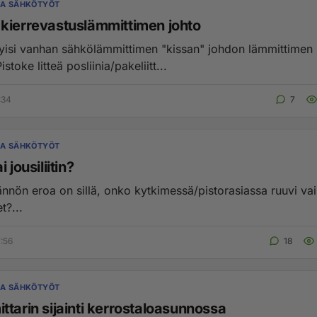
JA SÄHKÖTYÖT
kierrevastuslämmittimen johto
tyisi vanhan sähkölämmittimen "kissan" johdon lämmittimen
stoke litteä posliinia/pakeliitt...
:34
7
JA SÄHKÖTYÖT
 jousiliitin?
ännön eroa on sillä, onko kytkimessä/pistorasiassa ruuvi vai
et?...
7:56
18
JA SÄHKÖTYÖT
ttarin sijainti kerrostaloasunnossa