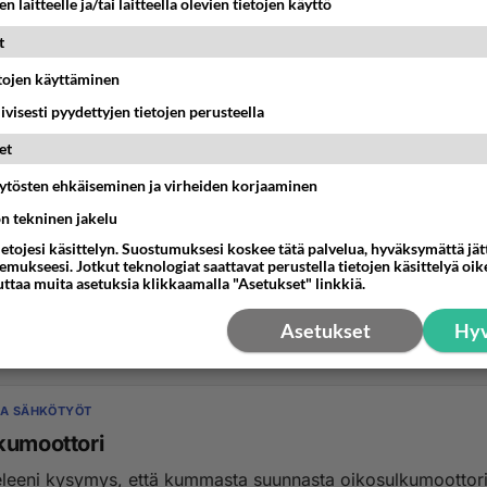
n laitteelle ja/tai laitteella olevien tietojen käyttö
t
etojen käyttäminen
iivisesti pyydettyjen tietojen perusteella
et
äytösten ehkäiseminen ja virheiden korjaaminen
JA SÄHKÖTYÖT
ön tekninen jakelu
Kannataåtaako lämmittää yösähköllä enää
ietojesi käsittelyn. Suostumuksesi koskee tätä palvelua, hyväksymättä jä
sta vutta köyttänyt yösähköä.alkanut mietiyttää varaank varaajan
mukseesi. Jotkut teknologiat saattavat perustella tietojen käsittelyä oike
uttaa muita asetuksia klikkaamalla "Asetukset" linkkiä.
sähköllä. Tulisiko halvemmaksi l...
Asetukset
Hyv
8:31
42
JA SÄHKÖTYÖT
kumoottori
eleeni kysymys, että kummasta suunnasta oikosulkumoottor