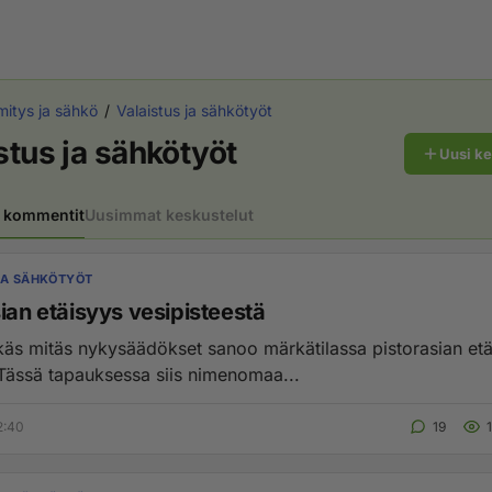
itys ja sähkö
Valaistus ja sähkötyöt
stus ja sähkötyöt
Uusi k
 kommentit
Uusimmat keskustelut
JA SÄHKÖTYÖT
ian etäisyys vesipisteestä
Tässä tapauksessa siis nimenomaa...
2:40
19