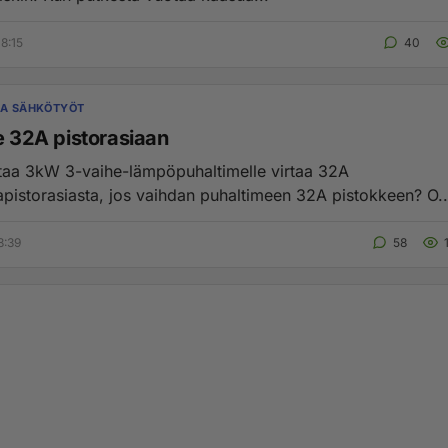
8:15
40
JA SÄHKÖTYÖT
e 32A pistorasiaan
taa 3kW 3-vaihe-lämpöpuhaltimelle virtaa 32A
apistorasiasta, jos vaihdan puhaltimeen 32A pistokkeen? O..
8:39
58