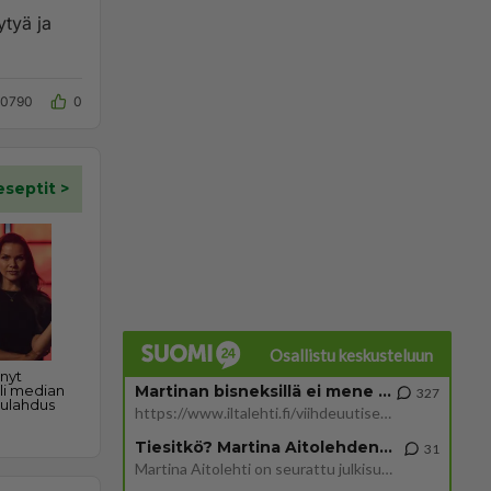
ytyä ja
10790
0
Osallistu keskusteluun
Martinan bisneksillä ei mene hyvin
327
https://www.iltalehti.fi/viihdeuutiset/a/c46da6ab-340f-4790-aaa7-0865eed2336 Yrityksen konkurssihakemus on tullut kärä
Tiesitkö? Martina Aitolehden isäpuoli on tämä suosittu laulaja
31
Martina Aitolehti on seurattu julkisuuden henkilö. Lähipiiriin mahtuu muitakin tunnettuja henkilöitä. Tiesitkö, että Ma