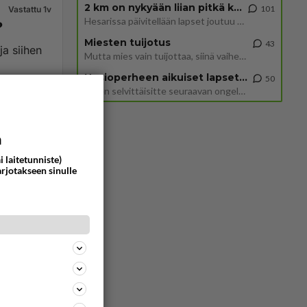
2 km on nykyään liian pitkä koulumatka
101
Vastattu 1v
Hesarissa päivitellään lapset joutuu nyt kulkemaan 2 km kouluun jösses. Ruostefillarilla tuo matka menee vaikka miten äk
?
Miesten tuijotus
43
ja siihen
Mutta mies vain tuijottaa, siinä vaiheessa käännän itse pään pois. Mikä juttu? Yleensä jos joku tuijottaa tai katsoo, hä
Uusioperheen aikuiset lapset tyhjentää jääkaapin käydessään
50
Miten selvittäisitte seuraavan ongelman, meillä on uusioperhe, minulla teini-ikäiset lapset ja puolisolla aikuiset, jotk
2648
0
a
i laitetunniste)
arjotakseen sinulle