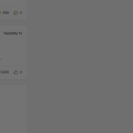
686
0
Vastattu 1v
.
13486
0