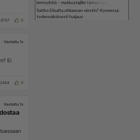
lentoyhtiö – matkustajille tärkeä rajoitus
Saitko Elisalta uhkaavan viestin? Kyseessä
todennäköisesti huijaus
8757
0
Vastattu 1v
n? Ei
12484
0
Vastattu 1v
odostaa
ntuessaan