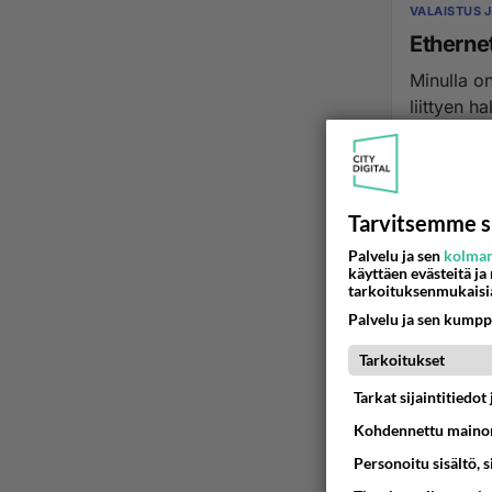
VALAISTUS 
Ethernet
Minulla on
liittyen h
21.11.2023 08
Tarvitsemme s
Palvelu ja sen
kolman
käyttäen evästeitä ja
tarkoituksenmukaisi
Palvelu ja sen kumpp
Tarkoitukset
Tarkat sijaintitiedo
Kohdennettu mainon
Personoitu sisältö, 