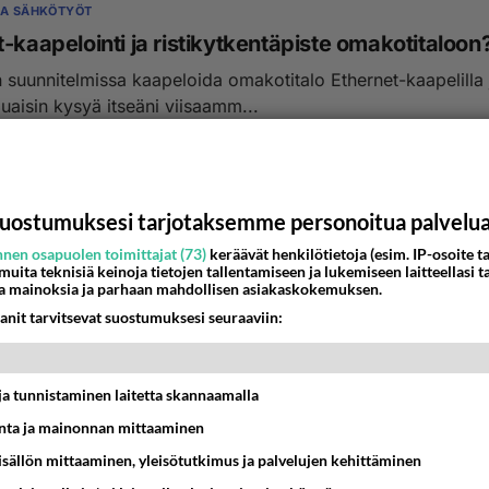
JA SÄHKÖTYÖT
-kaapelointi ja ristikytkentäpiste omakotitaloon
 suunnitelmissa kaapeloida omakotitalo Ethernet-kaapelilla 
aluaisin kysyä itseäni viisaamm...
:18
39
uostumuksesi tarjotaksemme personoitua palvelu
nen osapuolen toimittajat (73)
keräävät henkilötietoja (esim. IP-osoite ta
 muita teknisiä keinoja tietojen tallentamiseen ja lukemiseen laitteellasi t
a mainoksia ja parhaan mahdollisen asiakaskokemuksen.
anit tarvitsevat suostumuksesi seuraaviin:
t ja tunnistaminen laitetta skannaamalla
ta ja mainonnan mittaaminen
sisällön mittaaminen, yleisötutkimus ja palvelujen kehittäminen