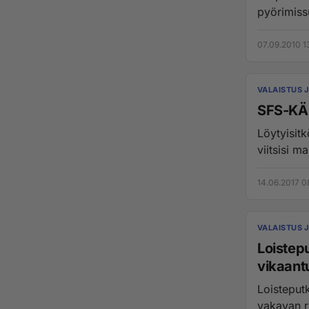
pyörimissu
07.09.2010 1
VALAISTUS 
SFS-KÄS
Löytyisit
viitsisi 
14.06.2017 0
VALAISTUS 
Loistep
vikaant
Loisteput
vakavan r