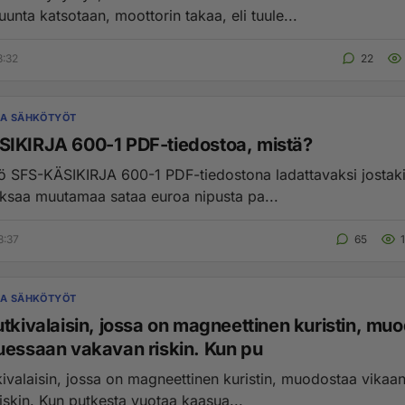
unta katsotaan, moottorin takaa, eli tuule...
3:32
22
JA SÄHKÖTYÖT
IKIRJA 600-1 PDF-tiedostoa, mistä?
kö SFS-KÄSIKIRJA 600-1 PDF-tiedostona ladattavaksi jostaki
maksaa muutamaa sataa euroa nipusta pa...
8:37
65
JA SÄHKÖTYÖT
utkivalaisin, jossa on magneettinen kuristin, mu
uessaan vakavan riskin. Kun pu
kivalaisin, jossa on magneettinen kuristin, muodostaa vikaa
iskin. Kun putkesta vuotaa kaasua...