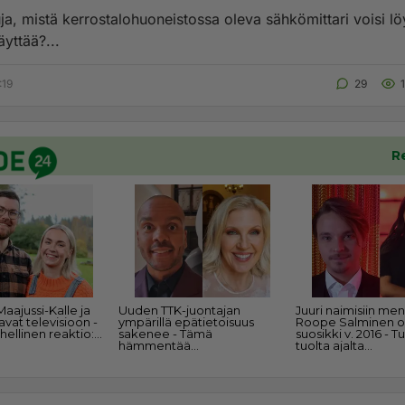
a, mistä kerrostalohuoneistossa oleva sähkömittari voisi lö
äyttää?...
:19
29