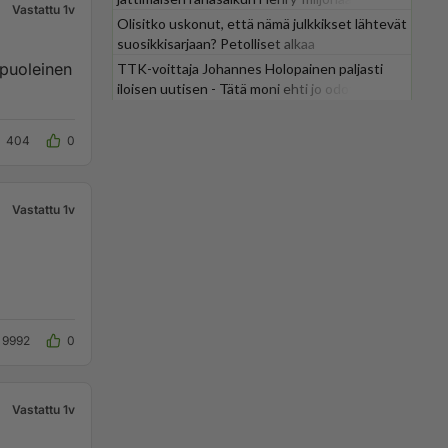
Vastattu 1v
Olisitko uskonut, että nämä julkkikset lähtevät
suosikkisarjaan? Petolliset alkaa
jättiyllätyksellä
 puoleinen
TTK-voittaja Johannes Holopainen paljasti
iloisen uutisen - Tätä moni ehti jo odottaa
404
0
Vastattu 1v
9992
0
Vastattu 1v