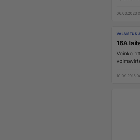
06.03.2023 0
VALAISTUS 
16A lait
Voinko ot
voimavirt
10.09.2015 0