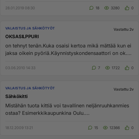
ilmeisesti väärin...
28.01.2019 08:30
18
3280
0
VALAISTUS JA SÄHKÖTYÖT
Vastattu 2v
OKSASILPPURI
on tehnyt tenän.Kuka osaisi kertoa mikä mättää kun ei
jaksa oikein pyöriä.Käynnistyskondensaattori on ok.
Vähän kun avit...
03.06.2010 14:33
7
1722
0
VALAISTUS JA SÄHKÖTYÖT
Vastattu 2v
Sähkökitti
Mistähän tuota kittiä voi tavallinen neljänruuhkanmies
ostaa? Esimerkkikaupunkina Oulu....
18.12.2009 13:21
15
12366
0