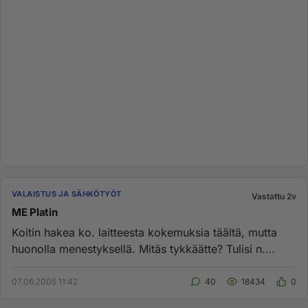
VALAISTUS JA SÄHKÖTYÖT
Vastattu 2v
ME Platin
Koitin hakea ko. laitteesta kokemuksia täältä, mutta
huonolla menestyksellä. Mitäs tykkäätte? Tulisi n.
150m^2 OKT:oon....
07.06.2005 11:42
40
18434
0