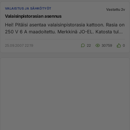
VALAISTUS JA SÄHKÖTYÖT
Vastattu 2v
Valaisinpistorasian asennus
Hei! Pitäisi asentaa valaisinpistorasia kattoon. Rasia on
250 V 6 A maadoitettu. Merkkinä JO-EL. Katosta tulee
maadoit...
25.09.2007 22:19
22
30759
0