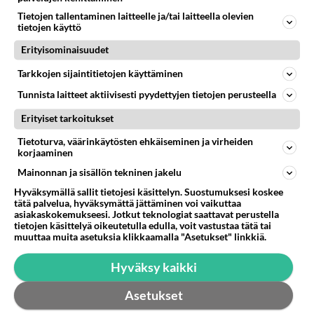
Suihkuun pistorasia
Tietojen tallentaminen laitteelle ja/tai laitteella olevien
tietojen käyttö
Hiuksia ajelen suihkussa ja pitää saada pistorasia
suihkun viereen. Olisiko hyvä porata vaikka 10mm
Erityisominaisuudet
reikä pistorasian al...
Tarkkojen sijaintitietojen käyttäminen
02.12.2022 22:23
40
426
0
Tunnista laitteet aktiivisesti pyydettyjen tietojen perusteella
Erityiset tarkoitukset
Tietoturva, väärinkäytösten ehkäiseminen ja virheiden
korjaaminen
Mainonnan ja sisällön tekninen jakelu
Hyväksymällä sallit tietojesi käsittelyn. Suostumuksesi koskee
tätä palvelua, hyväksymättä jättäminen voi vaikuttaa
asiakaskokemukseesi. Jotkut teknologiat saattavat perustella
tietojen käsittelyä oikeutetulla edulla, voit vastustaa tätä tai
muuttaa muita asetuksia klikkaamalla "Asetukset" linkkiä.
Hyväksy kaikki
Asetukset