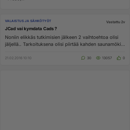
VALAISTUS JA SÄHKÖTYÖT
Vastattu 2v
JCad vai kymdata Cads ?
Noniin elikkäs tutkimisien jälkeen 2 vaihtoehtoa olisi
jäljellä.. Tarkoituksena olisi piirtää kahden saunamökin
ja yhde...
21.02.2016 10:10
30
13057
0