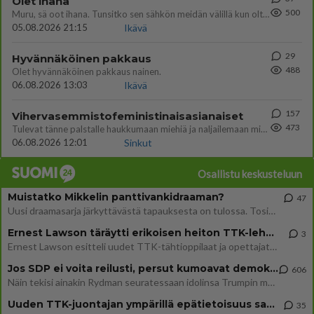
Olet ihana
500
Muru, sä oot ihana. Tunsitko sen sähkön meidän välillä kun oltiin ihan låhekkäin? 👩‍❤️‍👩❤️😼😘
05.08.2026 21:15
Ikävä
29
Hyvännäköinen pakkaus
488
Olet hyvännäköinen pakkaus nainen.
06.08.2026 13:03
Ikävä
157
Vihervasemmistofeministinaisasianaiset
473
Tulevat tänne palstalle haukkumaan miehiä ja naljailemaan miehelle, kehuvat olevansa heitä parempia. Itse asuvat MIEHE
06.08.2026 12:01
Sinkut
Osallistu keskusteluun
Muistatko Mikkelin panttivankidraaman?
47
Uusi draamasarja järkyttävästä tapauksesta on tulossa. Tositapahtumiin perustuva sarja ammentaa vuoden 1986 Mikkelin pan
Ernest Lawson täräytti erikoisen heiton TTK-lehdistötilaisuudessa: " Onko tässä tarkoituksena...?"
3
Ernest Lawson esitteli uudet TTK-tähtioppilaat ja opettajat torstaina 6.8. lehdistölle. Tulevalla kaudella on yksi hausk
Jos SDP ei voita reilusti, persut kumoavat demokratian Suomesta
606
Näin tekisi ainakin Rydman seuratessaan idolinsa Trumpin mallia https://www.is.fi/politiikka/art-2000012187244.html
Uuden TTK-juontajan ympärillä epätietoisuus sakenee - Nyt MTV hämmentää soppaa
35