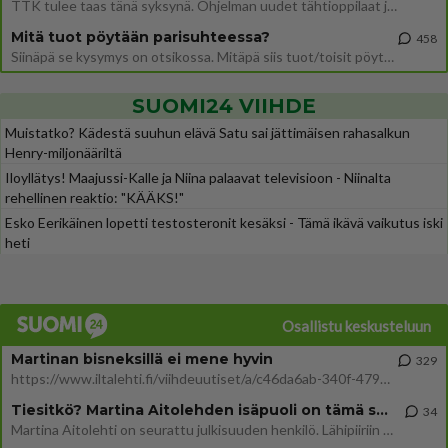
TTK tulee taas tänä syksynä. Ohjelman uudet tähtioppilaat julkistetaan torstaina 6. elokuuta klo 14 alkavassa lehdistö
Mitä tuot pöytään parisuhteessa?
458
Siinäpä se kysymys on otsikossa. Mitäpä siis tuot/toisit pöytään parisuhteessa? Oletko mies vai nainen? Koetko sen mitä
SUOMI24 VIIHDE
Muistatko? Kädestä suuhun elävä Satu sai jättimäisen rahasalkun
Henry-miljonääriltä
Iloyllätys! Maajussi-Kalle ja Niina palaavat televisioon - Niinalta
rehellinen reaktio: "KÄÄKS!"
Esko Eerikäinen lopetti testosteronit kesäksi - Tämä ikävä vaikutus iski
heti
Osallistu keskusteluun
Martinan bisneksillä ei mene hyvin
329
https://www.iltalehti.fi/viihdeuutiset/a/c46da6ab-340f-4790-aaa7-0865eed2336 Yrityksen konkurssihakemus on tullut kärä
Tiesitkö? Martina Aitolehden isäpuoli on tämä suosittu laulaja
34
Martina Aitolehti on seurattu julkisuuden henkilö. Lähipiiriin mahtuu muitakin tunnettuja henkilöitä. Tiesitkö, että Ma