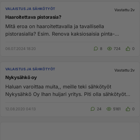
VALAISTUS JA SÄHKÖTYÖT
Vastattu 2v
Haaroitettava pistorasia?
Mitä eroa on haaroitettavalla ja tavallisella
pistorasialla? Esim. Renova kaksiosaisia pinta-
asennettavia pistorasioita ...
06.07.2024 18:20
8
724
0
VALAISTUS JA SÄHKÖTYÖT
Vastattu 2v
Nykysähkö oy
Haluan varoittaa muita,, meille teki sähkötyöt
Nykysähkö Oy Ihan huijari yritys. Piti olla sähkötyöt
tehtynä 4kk sitten...
12.08.2020 04:13
24
5161
0