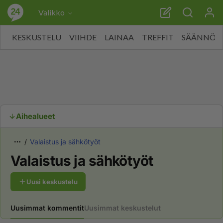
Valikko
KESKUSTELU
VIIHDE
LAINAA
TREFFIT
SÄÄNNÖT
Aihealueet
Valaistus ja sähkötyöt
Valaistus ja sähkötyöt
Uusi keskustelu
Uusimmat kommentit
Uusimmat keskustelut