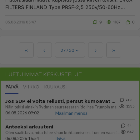
FILTERS FINLAND Type PRSF-2,5 250v/50-60Hz
2,5A/550W Lasiputki...
05.06.2016 05:47
9
1187
0
27
/
30
LUETUIMMAT KESKUSTELUT
PÄIVÄ
VIIKKO
KUUKAUSI
603
Jos SDP ei voita reilusti, persut kumoavat demokratian Suomesta
1535
Näin tekisi ainakin Rydman seuratessaan idolinsa Trumpin mallia https://www.is.fi/politiikka/art-2000012187244.html
06.08.2026 09:02
Maailman menoa
44
Anteeksi arkuuteni
847
Olen säälittävä, mitä tulee sinun kohtaamiseen. Tunnen vaan itseni todella epävarmaksi sun kanssa. Jos minun olisi pitän
06.08.2026 16:54
Ikävä