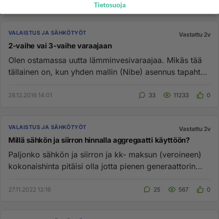
Tietosuoja
VALAISTUS JA SÄHKÖTYÖT
Vastattu 2v
2-vaihe vai 3-vaihe varaajaan
Olen ostamassa uutta lämminvesivaraajaa. Mikäs tää
tällainen on, kun yhden mallin (Nibe) asennus tapahtuu
kahteen vaihee...
28.12.2016 14:01
33
11233
0
VALAISTUS JA SÄHKÖTYÖT
Vastattu 2v
Millä sähkön ja siirron hinnalla aggregaatti käyttöön?
Paljonko sähkön ja siirron ja kk- maksun (veroineen)
kokonaishinta pitäisi olla jotta pienen generaattorin
tuottama sä...
27.11.2022 12:16
25
567
0