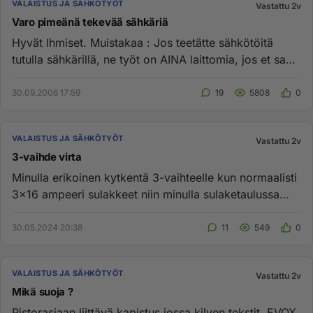
VALAISTUS JA SÄHKÖTYÖT
Vastattu 2v
Varo pimeänä tekevää sähkäriä
Hyvät Ihmiset. Muistakaa : Jos teetätte sähkötöitä
tutulla sähkärillä, ne työt on AINA laittomia, jos et saa
käyttöönott...
30.09.2006 17:59
19
5808
0
VALAISTUS JA SÄHKÖTYÖT
Vastattu 2v
3-vaihde virta
Minulla erikoinen kytkentä 3-vaihteelle kun normaalisti
3x16 ampeeri sulakkeet niin minulla sulaketaulussa
näkyy olevan ...
30.05.2024 20:38
11
549
0
VALAISTUS JA SÄHKÖTYÖT
Vastattu 2v
Mikä suoja ?
Pistorasiaan liittävä kapistus jossa kilven tekstit. EVOX