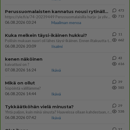
473
Perussuomalaisten kannatus nousi rytinällä Ylen tänään julkaisemassa tuoreimmassa gallup-kyselyssä.
713
https://yle.fi/a/74-20239449 Perussuomalaisilla hurja- ja ylivoimaisesti suurin nousu tässä uudessa Ylen gallupissa. Kyl
06.08.2026 03:24
Maailman menoa
11
Kuka melkein täysi-ikäinen hukkui?
662
Poliisin mukaan nuori oli lähes täysi-ikäinen. Ennen iltakuutta tulleen ilmoituksen mukaan ihminen oli joutunut mahdoll
06.08.2026 20:09
Iisalmi
43
kenen näköinen
616
kaivattusi on ?
07.08.2026 16:24
Ikävä
39
Mikä on ollut
585
Söpöintä välillämme?
06.08.2026 14:44
Ikävä
29
Tykkäätköhän vielä minusta?
538
Yhtä paljon, kuin minä sinusta? Haaveissa ollaan kahdestaan, rauhassa ja lähennytään fyysisesti ja tutustutaan syvemmin
06.08.2026 07:42
Ikävä
37