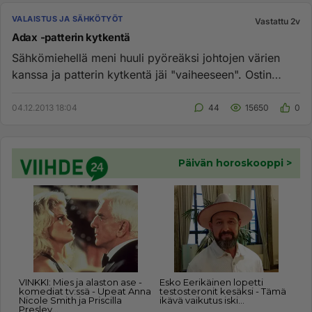
VALAISTUS JA SÄHKÖTYÖT
Vastattu 2v
Adax -patterin kytkentä
Sähkömiehellä meni huuli pyöreäksi johtojen värien
kanssa ja patterin kytkentä jäi "vaiheeseen". Ostin
tällaisen Adaxi...
04.12.2013 18:04
44
15650
0