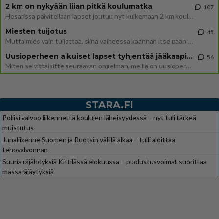
2 km on nykyään liian pitkä koulumatka
107
Hesarissa päivitellään lapset joutuu nyt kulkemaan 2 km kouluun jösses. Ruostefillarilla tuo matka menee vaikka miten äk
Miesten tuijotus
45
Mutta mies vain tuijottaa, siinä vaiheessa käännän itse pään pois. Mikä juttu? Yleensä jos joku tuijottaa tai katsoo, hä
Uusioperheen aikuiset lapset tyhjentää jääkaapin käydessään
56
Miten selvittäisitte seuraavan ongelman, meillä on uusioperhe, minulla teini-ikäiset lapset ja puolisolla aikuiset, jotk
STARA.FI
Poliisi valvoo liikennettä koulujen läheisyydessä – nyt tuli tärkeä
muistutus
Junaliikenne Suomen ja Ruotsin välillä alkaa – tulli aloittaa
tehovalvonnan
Suuria räjähdyksiä Kittilässä elokuussa – puolustusvoimat suorittaa
massaräjäytyksiä