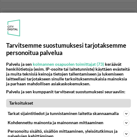
VALAISTUS JA SÄHKÖTYÖT
Vastattu 2v
Onko turvallista korjata ledi lampoujja
Katselin you tubesta kuinka palaut ledi korjataan
Kyseessä sarja kytkentä ja ina ylai ledi palaa Avataan
Tarvitsemme suostumuksesi tarjotaksemme
ledilqmpouja ...
personoitua palvelua
09.02.2023 16:55
12
201
0
Palvelu ja sen
kolmannen osapuolen toimittajat (73)
keräävät
henkilötietoja (esim. IP-osoite tai laitetunniste) käyttäen evästeitä
ja muita teknisiä keinoja tietojen tallentamiseen ja lukemiseen
VALAISTUS JA SÄHKÖTYÖT
Vastattu 2v
laitteellasi tarjotakseen sinulle tarkoituksenmukaisia mainoksia
Sainko sähköiskun?
ja parhaan mahdollisen asiakaskokemuksen.
Tiskikone meni tilttiin. Poistopumppu pyöri vaikka otti
Palvelu ja sen kumppanit tarvitsevat suostumuksesi seuraaviin:
virrat pois ja avasi luukun. Menin irrottamaan
Tarkoitukset
tiskikaapista töp...
28.08.2023 19:54
53
1408
0
Tarkat sijaintitiedot ja tunnistaminen laitetta skannaamalla
Kohdennettu mainonta ja mainonnan mittaaminen
Personoitu sisältö, sisällön mittaaminen, yleisötutkimus ja
VALAISTUS JA SÄHKÖTYÖT
Vastattu 2v
palvelujen kehittäminen