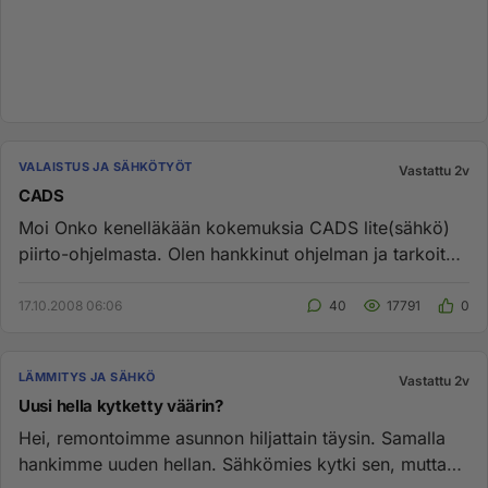
VALAISTUS JA SÄHKÖTYÖT
Vastattu 2v
CADS
Moi Onko kenelläkään kokemuksia CADS lite(sähkö)
piirto-ohjelmasta. Olen hankkinut ohjelman ja tarkoitus
on piirrellä s...
17.10.2008 06:06
40
17791
0
LÄMMITYS JA SÄHKÖ
Vastattu 2v
Uusi hella kytketty väärin?
Hei, remontoimme asunnon hiljattain täysin. Samalla
hankimme uuden hellan. Sähkömies kytki sen, mutta