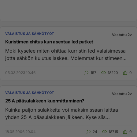
VALAISTUS JA SÄHKÖTYÖT
Vastattu 2v
Kuristimen ohitus kun asentaa led putket
Moki kyselee miten ohittaa kurristin led valaisimessa
jotta sähkön kulutus laskee. Molemmat kuristimeen
tulevat johdot ...
05.03.2023 10:46
157
18220
0
VALAISTUS JA SÄHKÖTYÖT
Vastattu 2v
25 A pääsulakkeen kuormittaminen?
Kuinka paljon sulakkeita voi maksimissaan laittaa
yhden 25 A pääsulakkeen jälkeen. Kyse siis
kerrostalon huoneiston 1-va...
18.05.2006 20:04
24
18715
0