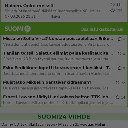
38
Nainen. Onko meissä
534
Sinusta jotain samaa? Näköä tai luonteenpiirteitä? Utelias
07.08.2026 21:51
Ikävä
Osallistu keskusteluun
Missä on Sofia Virta? Loistaa poissaolollaan Erikoisjoukot uudelta kaudelta
6
Vihreiden puheenjohtaja, kansanedustaja Sofia Virta pääsi otsikoihin, kun tieto hänen osallistumisestaan Erikoisjoukot-k
Tänään tv:ssä: Salatut elämät palaa kesätauolta - Tässä hieman juonipaljastuksia
0
Pihlajakatu 23 B on täynnä naurua, itkua, rakkautta ja suuria salaisuuksia. Suomalaisten yksi pitkäikäisimmistä draamas
Esko Eerikäinen lopetti testosteronit kesäksi - Tämä ikävä vaikutus iski heti
0
Juontaja, mediapersoona ja entinen Scandinavian Hunks -tanssija Esko Eerikäinen on tunnettu avoimuudestaan. Nyt Eerikäi
Muistatko Mikkelin panttivankidraaman?
92
Uusi draamasarja järkyttävästä tapauksesta on tulossa. Tositapahtumiin perustuva sarja ammentaa vuoden 1986 Mikkelin pan
Ernest Lawson täräytti erikoisen heiton TTK-lehdistötilaisuudessa: " Onko tässä tarkoituksena...?"
14
Ernest Lawson esitteli uudet TTK-tähtioppilaat ja opettajat torstaina 6.8. lehdistölle. Tulevalla kaudella on yksi hausk
SUOMI24 VIIHDE
Danny, 83, teki yllättävän teon - Missä on 25-vuotias Helmi