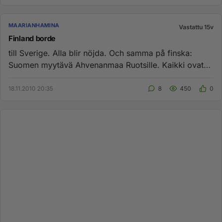
MAARIANHAMINA
Vastattu 15v
Finland borde
till Sverige. Alla blir nöjda. Och samma på finska:
Suomen myytävä Ahvenanmaa Ruotsille. Kaikki ovat
tyytyväisiä....
18.11.2010 20:35
8
450
0