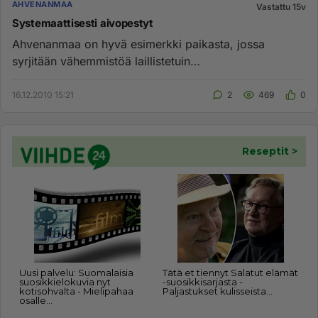
AHVENANMAA
Vastattu 15v
Systemaattisesti aivopestyt
Ahvenanmaa on hyvä esimerkki paikasta, jossa
syrjitään vähemmistöä laillistetuin
tavoin.Ahvenanmaalla kansa on niin "aiv...
16.12.2010 15:21
2
469
0