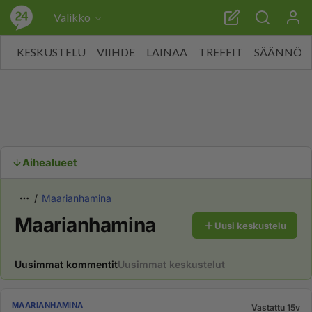
Valikko
KESKUSTELU
VIIHDE
LAINAA
TREFFIT
SÄÄNNÖT
Aihealueet
Maarianhamina
Maarianhamina
Uusi keskustelu
Uusimmat kommentit
Uusimmat keskustelut
MAARIANHAMINA
Vastattu 15v