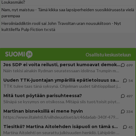
Loukasmäki?
Nam, nyt maistuu - Tämä kikka saa lapsiperheiden suosikkiruoasta vielä
parempaa
Heroiiniaddiktin rooli sai John Travoltan uran nousukiitoon - Nyt
kulttileffa Pulp Fiction tv:stä
Osallistu keskusteluun
Jos SDP ei voita reilusti, persut kumoavat demokratian Suomesta
699
Näin tekisi ainakin Rydman seuratessaan idolinsa Trumpin mallia https://www.is.fi/politiikka/art-2000012187244.html
Uuden TTK-juontajan ympärillä epätietoisuus sakenee - Nyt MTV hämmentää soppaa
54
TTK tulee taas tänä syksynä. Ohjelman uudet tähtioppilaat julkistetaan torstaina 6. elokuuta klo 14 alkavassa lehdistö
Mitä tuot pöytään parisuhteessa?
497
Siinäpä se kysymys on otsikossa. Mitäpä siis tuot/toisit pöytään parisuhteessa? Oletko mies vai nainen? Koetko sen mitä
Martinan bisneksillä ei mene hyvin
334
https://www.iltalehti.fi/viihdeuutiset/a/c46da6ab-340f-4790-aaa7-0865eed2336 Yrityksen konkurssihakemus on tullut kärä
Tiesitkö? Martina Aitolehden isäpuoli on tämä suosittu laulaja
41
Martina Aitolehti on seurattu julkisuuden henkilö. Lähipiiriin mahtuu muitakin tunnettuja henkilöitä. Tiesitkö, että Ma