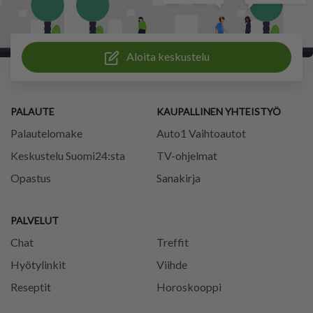
Aloita keskustelu
PALAUTE
KAUPALLINEN YHTEISTYÖ
Palautelomake
Auto1 Vaihtoautot
Keskustelu Suomi24:sta
TV-ohjelmat
Opastus
Sanakirja
PALVELUT
Chat
Treffit
Hyötylinkit
Viihde
Reseptit
Horoskooppi