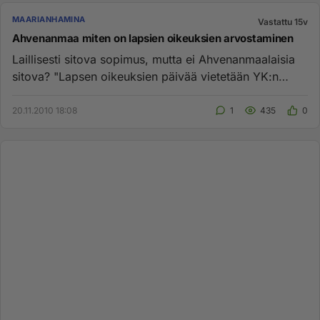
MAARIANHAMINA
Vastattu 15v
Ahvenanmaa miten on lapsien oikeuksien arvostaminen
Laillisesti sitova sopimus, mutta ei Ahvenanmaalaisia
sitova? "Lapsen oikeuksien päivää vietetään YK:n
Lapsen oikeuksie...
20.11.2010 18:08
1
435
0