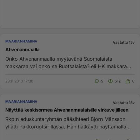
MAARIANHAMINA
Vastattu 15v
Ahvenanmaalla
Onko Ahvenanmaalla myytävänä Suomalaista
makkaraa,vai onko se Ruotsalaista? eli HK makkara
olisi maistuvaa sekä Hakalan ...
23.11.2010 17:30
5
512
0
MAARIANHAMINA
Vastattu 15v
Näyttää keskisormea Ahvenanmaalaisille virkaveljilleen
Rkp:n eduskuntaryhmän pääsihteeri Björn Månsson
yllätti Pakkoruotsi-illassa. Hän hätkäytti näyttämällä
keskisormea suora...