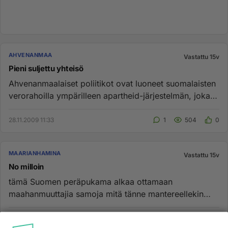
AHVENANMAA
Vastattu 15v
Pieni suljettu yhteisö
Ahvenanmaalaiset poliitikot ovat luoneet suomalaisten
verorahoilla ympärilleen apartheid-järjestelmän, joka
sulkee pois ...
28.11.2009 11:33
1
504
0
MAARIANHAMINA
Vastattu 15v
No milloin
tämä Suomen peräpukama alkaa ottamaan
maahanmuuttajia samoja mitä tänne mantereellekin
otetaan....
10.11.2010 13:49
5
339
0