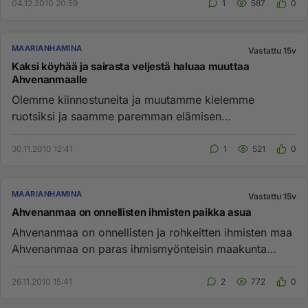
04.12.2010 20:59
1
587
0
MAARIANHAMINA
Vastattu 15v
Kaksi köyhää ja sairasta veljestä haluaa muuttaa
Ahvenanmaalle
Olemme kiinnostuneita ja muutamme kielemme
ruotsiksi ja saamme paremman elämisen
Ahvenanmaalla. Olemme täällä kaksi sair...
30.11.2010 12:41
1
521
0
MAARIANHAMINA
Vastattu 15v
Ahvenanmaa on onnellisten ihmisten paikka asua
Ahvenanmaa on onnellisten ja rohkeitten ihmisten maa
Ahvenanmaa on paras ihmismyönteisin maakunta
Suomessa Tätä voi per...
26.11.2010 15:41
2
772
0