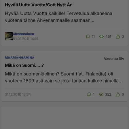
Hyvää Uutta Vuotta/Gott Nytt År
Hyvää Uutta Vuotta kaikille! Tervetulua alkaneena
vuotena tänne Ahvenanmaalle saamaan
todenmukaisen kuvan saarimaakunnas...
ahvennainen
11
451
0
01.01.2011 14:15
MAARIANHAMINA
Vastattu 15v
Mikä on Suomi.....?
Mikä on suomenkielinen? Suomi (lat. Finlandia) oli
vuoteen 1809 asti vain se joka tänään kulkee nimellä
Varsinais-Suomi...
31.12.2010 13:34
1
352
0