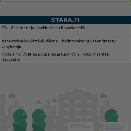
STARA.FI
F/A-18 Hornetit ja Hawkit ilmaan Rovaniemellä
Äänestykselle yllättävä käänne – hallintorakennukseen ilmestyi
kapybaroja
Yrittäjä myi 95 litraa poppersia ja tuomittiin – KKO määritteli
lääkkeeksi