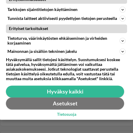
"Ahvenanmaata ei tunnu velvoittavan mitkään EU:n
Tarkkojen sijaintitietojen käyttäminen
säännöt ja kun...
Tunnista laitteet aktiivisesti pyydettyjen tietojen perusteella
04.11.2010 12:00
4
251
0
Erityiset tarkoitukset
Tietoturva, väärinkäytösten ehkäiseminen ja virheiden
korjaaminen
Mainonnan ja sisällön tekninen jakelu
Hyväksymällä sallit tietojesi käsittelyn. Suostumuksesi koskee
tätä palvelua, hyväksymättä jättäminen voi vaikuttaa
asiakaskokemukseesi. Jotkut teknologiat saattavat perustella
tietojen käsittelyä oikeutetulla edulla, voit vastustaa tätä tai
muuttaa muita asetuksia klikkaamalla "Asetukset" linkkiä.
Hyväksy kaikki
Asetukset
Tietosuoja