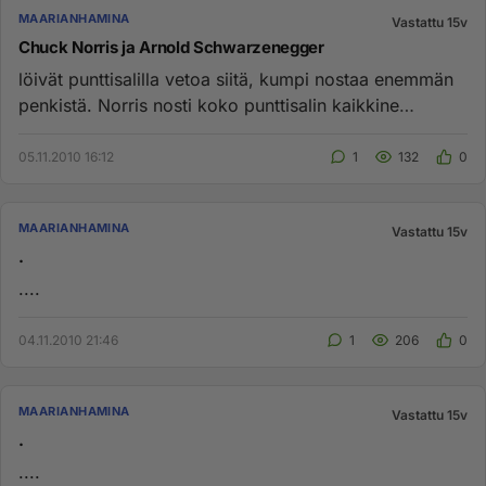
MAARIANHAMINA
Vastattu 15v
Chuck Norris ja Arnold Schwarzenegger
löivät punttisalilla vetoa siitä, kumpi nostaa enemmän
penkistä. Norris nosti koko punttisalin kaikkine
tavaroineen. Sch...
05.11.2010 16:12
1
132
0
MAARIANHAMINA
Vastattu 15v
.
....
04.11.2010 21:46
1
206
0
MAARIANHAMINA
Vastattu 15v
.
....