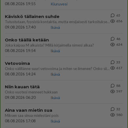
08.08.2026 19:55
Kiuruvesi
65
Käviskö tällainen suhde
656
Tutustutaan, fyysistä kontaktia, mutta ensijaisesti tarkoituksena ei ole aloittaa mitään virallista tai rikkoa mitään? E
09.08.2026 17:40
Ikävä
46
Onko täällä ketään
634
Joka kaipaa M alkuista? Millä kirjaimella nimesi alkaa?
08.08.2026 19:54
Ikävä
33
Vetovoima
617
Onko välillänne suuri vetovoima ja miten se ilmenee? Onko siitä haittaa?
08.08.2026 14:24
Ikävä
88
Niin kauan tätä
597
Onko vuotesi menneet hukkaan
09.08.2026 06:20
Ikävä
32
Aina vaan mietin sua
580
Miksen saa sinua mielestäni pois
08.08.2026 17:08
Ikävä