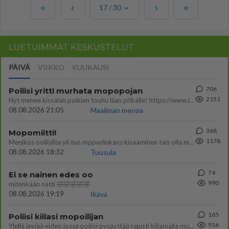
17
/
30
LUETUIMMAT KESKUSTELUT
PÄIVÄ
VIIKKO
KUUKAUSI
706
Poliisi yritti murhata mopopojan
2151
Nyt menee kissalan poikien touhu liian pitkälle! https://www.is.fi/kotimaa/art-2000012193221.html Karu video mopomiiti
08.08.2026 21:05
Maailman menoa
368
Mopomiitti!
1178
Menikös öoliisilta yli tuo mppedinkans kisaaminen tais olla melkoinen riski vahigoittaa tarpeettomasti jopa kuolla tuoss
08.08.2026 18:32
Tuusula
74
Ei se nainen edes oo
990
mitenkään nätti 🤣🤣🤣🤣🤣
08.08.2026 19:19
Ikävä
165
Poliisi kiilasi mopoilijan
916
Ylellä leviää video jossa poliisi pysäyttää rajusti kiilamalla mopo pojan. Toivottavasti poliisi ottaa tuosta mallia myö