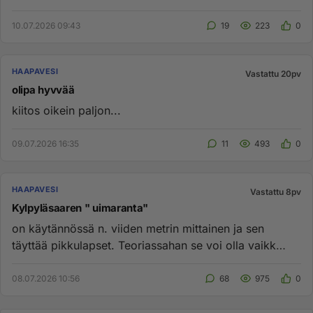
10.07.2026 09:43
19
223
0
HAAPAVESI
Vastattu 20pv
olipa hyvvää
kiitos oikein paljon...
09.07.2026 16:35
11
493
0
HAAPAVESI
Vastattu 8pv
Kylpyläsaaren " uimaranta"
on käytännössä n. viiden metrin mittainen ja sen
täyttää pikkulapset. Teoriassahan se voi olla vaikk
Oulaisiin asti ta...
08.07.2026 10:56
68
975
0