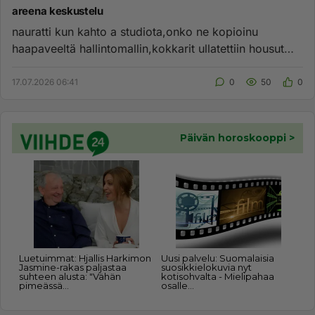
areena keskustelu
nauratti kun kahto a studiota,onko ne kopioinu
haapaveeltä hallintomallin,kokkarit ullatettiin housut
nilkoissa,orpo yri...
17.07.2026 06:41
0
50
0