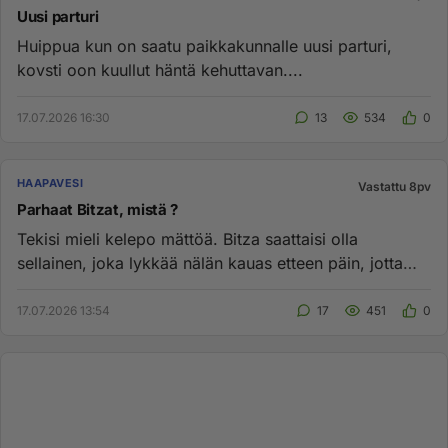
Uusi parturi
Huippua kun on saatu paikkakunnalle uusi parturi,
kovsti oon kuullut häntä kehuttavan....
17.07.2026 16:30
13
534
0
HAAPAVESI
Vastattu 8pv
Parhaat Bitzat, mistä ?
Tekisi mieli kelepo mättöä. Bitza saattaisi olla
sellainen, joka lykkää nälän kauas etteen päin, jotta
kylläsessä olossa...
17.07.2026 13:54
17
451
0