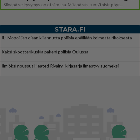
Siinäpä se kysymys on otsikossa. Mitäpä siis tuot/toisit pöytään parisuhteessa? Oletko mies vai nainen? Koetko sen mitä
STARA.FI
IL: Mopoilijan ojaan kiilannutta poliisia epäillään kolmesta rikoksesta
Kaksi skootterikuskia pakeni poliisia Oulussa
Ilmiöksi noussut Heated Rivalry -kirjasarja ilmestyy suomeksi