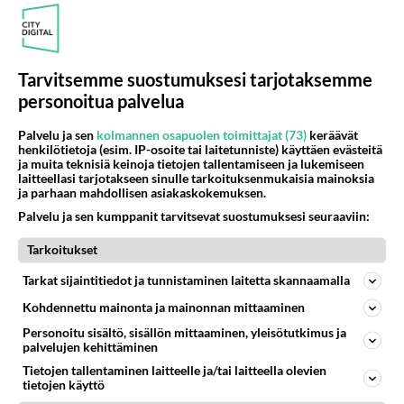
Haapavedellä on tuoda itseään esille....
11.07.2026 16:13
28
493
0
Tarvitsemme suostumuksesi tarjotaksemme
personoitua palvelua
HAAPAVESI
Ei vastauksia
Palvelu ja sen
kolmannen osapuolen toimittajat (73)
keräävät
Ei hupuloida juu
henkilötietoja (esim. IP-osoite tai laitetunniste) käyttäen evästeitä
ja muita teknisiä keinoja tietojen tallentamiseen ja lukemiseen
Julkisella sektorilla henkilöstö on paisunut koko
laitteellasi tarjotakseen sinulle tarkoituksenmukaisia mainoksia
maassa verovaroin rahoitettujen sivuhankkeiden
ja parhaan mahdollisen asiakaskokemuksen.
myötä. Tällaiset kisai...
Palvelu ja sen kumppanit tarvitsevat suostumuksesi seuraaviin:
11.07.2026 07:34
0
<50
0
Tarkoitukset
Tarkat sijaintitiedot ja tunnistaminen laitetta skannaamalla
HAAPAVESI
Vastattu 29pv
Kohdennettu mainonta ja mainonnan mittaaminen
Verovaroilla humputtelu
Personoitu sisältö, sisällön mittaaminen, yleisötutkimus ja
Julkisella sektorilla henkilöstö on paisunut koko
palvelujen kehittäminen
maassa verovaroin rahoitettujen sivuhankkeiden
Tietojen tallentaminen laitteelle ja/tai laitteella olevien
myötä. Tällaiset kisai...
tietojen käyttö