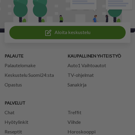
Aloita keskustelu
PALAUTE
KAUPALLINEN YHTEISTYÖ
Palautelomake
Auto1 Vaihtoautot
Keskustelu Suomi24:sta
TV-ohjelmat
Opastus
Sanakirja
PALVELUT
Chat
Treffit
Hyötylinkit
Viihde
Reseptit
Horoskooppi