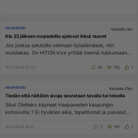
HAAPAVESI
Vastattu 7pv
Klo 22 jälkeen mopedeilla ajelevat ihkut nuoret
Jos joskus satututte olemaan työelämässä, niin
muistakaa. On HITON kiva yrittää mennä nukkumaan ja
klo 7 aamulla alkaa...
16.07.2026 20:02
28
762
1
HAAPAVESI
Vastattu 21pv
Tiedän että näitäkin sivuja seurataan tavalla tai toisella
Siksi Oletteko käyneet Haapaveden kaupungin
kotisivuilla ? Ei hyvänen aika, tapahtumat ja palvelut.
Mites tuolta mitään...
16.07.2026 18:10
2
150
1