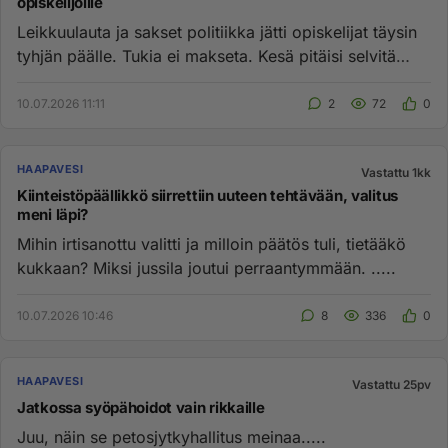
opiskelijoille
Leikkuulauta ja sakset politiikka jätti opiskelijat täysin
tyhjän päälle. Tukia ei makseta. Kesä pitäisi selvitä
rahatta...
10.07.2026 11:11
2
72
0
HAAPAVESI
Vastattu 1kk
Kiinteistöpäällikkö siirrettiin uuteen tehtävään, valitus
meni läpi?
Mihin irtisanottu valitti ja milloin päätös tuli, tietääkö
kukkaan? Miksi jussila joutui perraantymmään. .....
10.07.2026 10:46
8
336
0
HAAPAVESI
Vastattu 25pv
Jatkossa syöpähoidot vain rikkaille
Juu, näin se petosjytkyhallitus meinaa.....