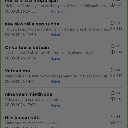
Poliisi kiilasi mopoilijan
993
Ylellä leviää video jossa poliisi pysäyttää rajusti kiilamalla mopo pojan. Toivottavasti poliisi ottaa tuosta mallia myö
08.08.2026 19:55
Kiuruvesi
65
Käviskö tällainen suhde
686
Tutustutaan, fyysistä kontaktia, mutta ensijaisesti tarkoituksena ei ole aloittaa mitään virallista tai rikkoa mitään? E
09.08.2026 17:40
Ikävä
46
Onko täällä ketään
644
Joka kaipaa M alkuista? Millä kirjaimella nimesi alkaa?
08.08.2026 19:54
Ikävä
33
Vetovoima
637
Onko välillänne suuri vetovoima ja miten se ilmenee? Onko siitä haittaa?
08.08.2026 14:24
Ikävä
34
Aina vaan mietin sua
618
Miksen saa sinua mielestäni pois
08.08.2026 17:08
Ikävä
88
Niin kauan tätä
607
Onko vuotesi menneet hukkaan