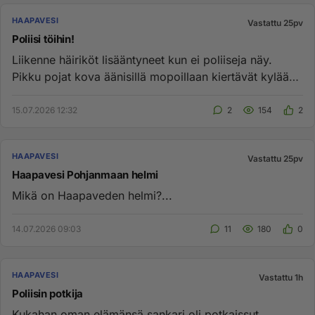
HAAPAVESI
Vastattu 25pv
Poliisi töihin!
Liikenne häiriköt lisääntyneet kun ei poliiseja näy.
Pikku pojat kova äänisillä mopoillaan kiertävät kylää
jopa yön aika...
15.07.2026 12:32
2
154
2
HAAPAVESI
Vastattu 25pv
Haapavesi Pohjanmaan helmi
Mikä on Haapaveden helmi?...
14.07.2026 09:03
11
180
0
HAAPAVESI
Vastattu 1h
Poliisin potkija
Kukahan oman elämänsä sankari oli potkaissut