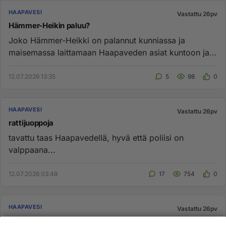
HAAPAVESI
Vastattu 26pv
Hämmer-Heikin paluu?
Joko Hämmer-Heikki on palannut kunniassa ja
maisemassa laittamaan Haapaveden asiat kuntoon ja
ehkä myös liruttimeenkin h...
12.07.2026 13:35
5
98
0
HAAPAVESI
Vastattu 26pv
rattijuoppoja
tavattu taas Haapavedellä, hyvä että poliisi on
valppaana...
12.07.2026 03:48
17
754
0
HAAPAVESI
Vastattu 26pv
Valtava tarve