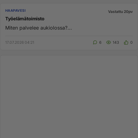
HAAPAVESI
Vastattu 20pv
Työelämätoimisto
Miten palvelee aukiolossa?...
17.07.2026 04:21
6
143
0