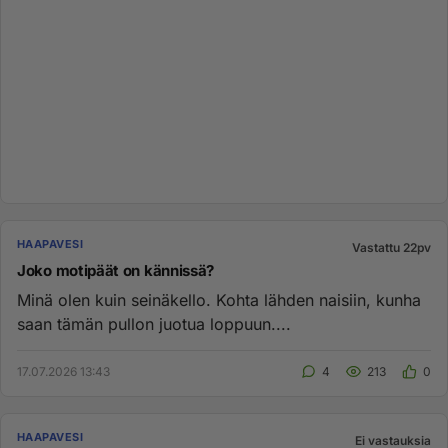
HAAPAVESI
Vastattu 22pv
Joko motipäät on kännissä?
Minä olen kuin seinäkello. Kohta lähden naisiin, kunha
saan tämän pullon juotua loppuun....
17.07.2026 13:43
4
213
0
HAAPAVESI
Ei vastauksia