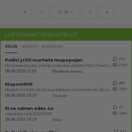
3
/
30
LUETUIMMAT KESKUSTELUT
PÄIVÄ
VIIKKO
KUUKAUSI
705
Poliisi yritti murhata mopopojan
2250
Nyt menee kissalan poikien touhu liian pitkälle! https://www.is.fi/kotimaa/art-2000012193221.html Karu video mopomiiti
08.08.2026 21:05
Maailman menoa
405
Mopomiitti!
1253
Menikös öoliisilta yli tuo mppedinkans kisaaminen tais olla melkoinen riski vahigoittaa tarpeettomasti jopa kuolla tuoss
08.08.2026 18:32
Tuusula
77
Ei se nainen edes oo
1065
mitenkään nätti 🤣🤣🤣🤣🤣
08.08.2026 19:19
Ikävä
227