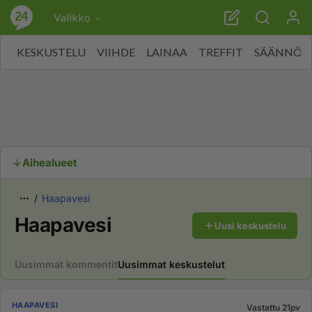
Valikko
KESKUSTELU
VIIHDE
LAINAA
TREFFIT
SÄÄNNÖT
Aihealueet
Haapavesi
Haapavesi
Uusi keskustelu
Uusimmat kommentit
Uusimmat keskustelut
HAAPAVESI
Vastattu 21pv