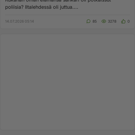
poliisia? Iltalehdessä oli juttua....
14.07.2026 05:14
85
3278
0