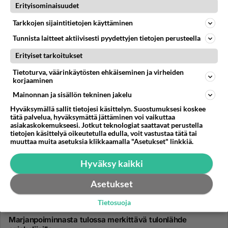
10.07.2026 20:24
2
76
0
Erityisominaisuudet
Tarkkojen sijaintitietojen käyttäminen
Tunnista laitteet aktiivisesti pyydettyjen tietojen perusteella
Erityiset tarkoitukset
Tietoturva, väärinkäytösten ehkäiseminen ja virheiden
korjaaminen
Mainonnan ja sisällön tekninen jakelu
Hyväksymällä sallit tietojesi käsittelyn. Suostumuksesi koskee
tätä palvelua, hyväksymättä jättäminen voi vaikuttaa
asiakaskokemukseesi. Jotkut teknologiat saattavat perustella
tietojen käsittelyä oikeutetulla edulla, voit vastustaa tätä tai
muuttaa muita asetuksia klikkaamalla "Asetukset" linkkiä.
Hyväksy kaikki
Asetukset
Tietosuoja
HAAPAVESI
Vastattu 29pv
Marjanpoiminnasta tulossa merkittävä tulonlähde