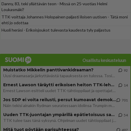
Danny, 83, teki yllättävän teon - Missä on 25-vuotias Helmi
Loukasmäki?
TTK-voittaja Johannes Holopainen paljasti iloisen uutisen - Tätä moni
ehti jo odottaa
Huoli heräsi - Erikoisjoukot tulevasta kaudesta tyly paljastus
Osallistu keskusteluun
Muistatko Mikkelin panttivankidraaman?
92
Uusi draamasarja järkyttävästä tapauksesta on tulossa. Tositapahtumiin perustuva sarja ammentaa vuoden 1986 Mikkelin pan
Ernest Lawson täräytti erikoisen heiton TTK-lehdistötilaisuudessa: " Onko tässä tarkoituksena...?"
14
Ernest Lawson esitteli uudet TTK-tähtioppilaat ja opettajat torstaina 6.8. lehdistölle. Tulevalla kaudella on yksi hausk
Jos SDP ei voita reilusti, persut kumoavat demokratian Suomesta
701
Näin tekisi ainakin Rydman seuratessaan idolinsa Trumpin mallia https://www.is.fi/politiikka/art-2000012187244.html
Uuden TTK-juontajan ympärillä epätietoisuus sakenee - Nyt MTV hämmentää soppaa
54
TTK tulee taas tänä syksynä. Ohjelman uudet tähtioppilaat julkistetaan torstaina 6. elokuuta klo 14 alkavassa lehdistö
Mitä tuot pöytään parisuhteessa?
497