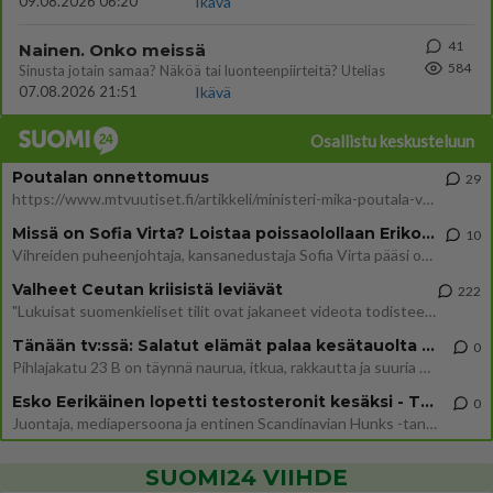
09.08.2026 06:20
Ikävä
41
Nainen. Onko meissä
584
Sinusta jotain samaa? Näköä tai luonteenpiirteitä? Utelias
07.08.2026 21:51
Ikävä
Osallistu keskusteluun
Poutalan onnettomuus
29
https://www.mtvuutiset.fi/artikkeli/ministeri-mika-poutala-vakavassa-onnettomuudessa/9375980 Kumma kun jutussa ei manit
Missä on Sofia Virta? Loistaa poissaolollaan Erikoisjoukot uudelta kaudelta
10
Vihreiden puheenjohtaja, kansanedustaja Sofia Virta pääsi otsikoihin, kun tieto hänen osallistumisestaan Erikoisjoukot-k
Valheet Ceutan kriisistä leviävät
222
"Lukuisat suomenkieliset tilit ovat jakaneet videota todisteena siitä, että siirtolaisjoukot aiheuttavat edelleen Ceutas
Tänään tv:ssä: Salatut elämät palaa kesätauolta - Tässä hieman juonipaljastuksia
0
Pihlajakatu 23 B on täynnä naurua, itkua, rakkautta ja suuria salaisuuksia. Suomalaisten yksi pitkäikäisimmistä draamas
Esko Eerikäinen lopetti testosteronit kesäksi - Tämä ikävä vaikutus iski heti
0
Juontaja, mediapersoona ja entinen Scandinavian Hunks -tanssija Esko Eerikäinen on tunnettu avoimuudestaan. Nyt Eerikäi
SUOMI24 VIIHDE