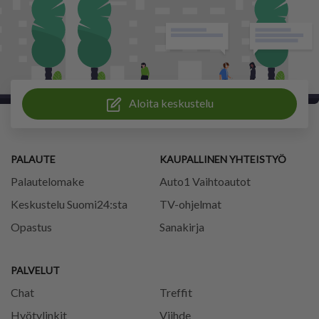
Aloita keskustelu
PALAUTE
KAUPALLINEN YHTEISTYÖ
Palautelomake
Auto1 Vaihtoautot
Keskustelu Suomi24:sta
TV-ohjelmat
Opastus
Sanakirja
PALVELUT
Chat
Treffit
Hyötylinkit
Viihde