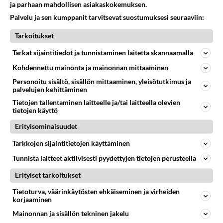
ja parhaan mahdollisen asiakaskokemuksen.
Palvelu ja sen kumppanit tarvitsevat suostumuksesi seuraaviin:
41
kenen näköinen
547
kaivattusi on ?
Tarkoitukset
07.08.2026 16:24
Ikävä
Tarkat sijaintitiedot ja tunnistaminen laitetta skannaamalla
29
Tykkäätköhän vielä minusta?
Kohdennettu mainonta ja mainonnan mittaaminen
518
Yhtä paljon, kuin minä sinusta? Haaveissa ollaan kahdestaan, rauhassa ja lähennytään fyysisesti ja tutustutaan syvemmin
06.08.2026 07:42
Ikävä
Personoitu sisältö, sisällön mittaaminen, yleisötutkimus ja
palvelujen kehittäminen
37
Olet ihana
Tietojen tallentaminen laitteelle ja/tai laitteella olevien
490
tietojen käyttö
Muru, sä oot ihana. Tunsitko sen sähkön meidän välillä kun oltiin ihan låhekkäin? 👩‍❤️‍👩❤️😼😘
05.08.2026 21:15
Ikävä
Erityisominaisuudet
29
Hyvännäköinen pakkaus
Tarkkojen sijaintitietojen käyttäminen
458
Olet hyvännäköinen pakkaus nainen.
Tunnista laitteet aktiivisesti pyydettyjen tietojen perusteella
06.08.2026 13:03
Ikävä
Erityiset tarkoitukset
152
Vihervasemmistofeministinaisasianaiset
448
Tietoturva, väärinkäytösten ehkäiseminen ja virheiden
Tulevat tänne palstalle haukkumaan miehiä ja naljailemaan miehelle, kehuvat olevansa heitä parempia. Itse asuvat MIEHE
korjaaminen
06.08.2026 12:01
Sinkut
Mainonnan ja sisällön tekninen jakelu