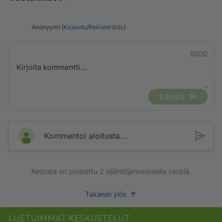
Anonyymi (
Kirjaudu
/
Rekisteröidy
)
5000
Lähetä
Kommentoi aloitusta...
Ketjusta on poistettu
2
sääntöjenvastaista viestiä.
Takaisin ylös
LUETUIMMAT KESKUSTELUT