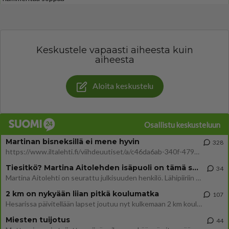
Keskustele vapaasti aiheesta kuin
aiheesta
Aloita keskustelu
Osallistu keskusteluun
Martinan bisneksillä ei mene hyvin
328
https://www.iltalehti.fi/viihdeuutiset/a/c46da6ab-340f-4790-aaa7-0865eed2336 Yrityksen konkurssihakemus on tullut kärä
Tiesitkö? Martina Aitolehden isäpuoli on tämä suosittu laulaja
34
Martina Aitolehti on seurattu julkisuuden henkilö. Lähipiiriin mahtuu muitakin tunnettuja henkilöitä. Tiesitkö, että Ma
2 km on nykyään liian pitkä koulumatka
107
Hesarissa päivitellään lapset joutuu nyt kulkemaan 2 km kouluun jösses. Ruostefillarilla tuo matka menee vaikka miten äk
Miesten tuijotus
44