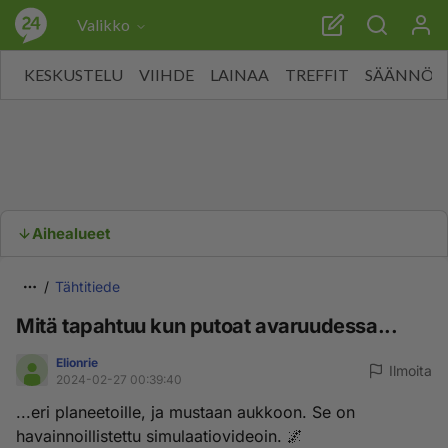
Valikko
KESKUSTELU
VIIHDE
LAINAA
TREFFIT
SÄÄNNÖT
Aihealueet
Tähtitiede
Mitä tapahtuu kun putoat avaruudessa...
Elionrie
Ilmoita
2024-02-27 00:39:40
...eri planeetoille, ja mustaan aukkoon. Se on
havainnoillistettu simulaatiovideoin. 🌌