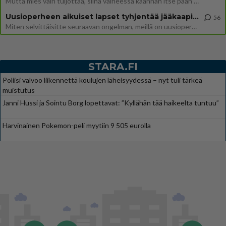
Mutta mies vain tuijottaa, siinä vaiheessa käännän itse pään pois. Mikä juttu? Yleensä jos joku tuijottaa tai katsoo, hä
Uusioperheen aikuiset lapset tyhjentää jääkaapin käydessään
56
Miten selvittäisitte seuraavan ongelman, meillä on uusioperhe, minulla teini-ikäiset lapset ja puolisolla aikuiset, jotk
STARA.FI
Poliisi valvoo liikennettä koulujen läheisyydessä – nyt tuli tärkeä
muistutus
Janni Hussi ja Sointu Borg lopettavat: ”Kyllähän tää haikeelta tuntuu”
Harvinainen Pokemon-peli myytiin 9 505 eurolla