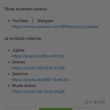
Tässä kyseinen kanava:
• YouTube | Stargaze
https://www.youtube.com/@Stargaze_youtube
Ja erinäisiä videoita:
• Jupiter
https://youtu.be/fbn-tuYcScI
• Uranus
https://youtu.be/rHLifi-VzSQ
• Saturnus
https://youtu.be/MM1-lbwNJ3c
• Musta Aukko
https://youtu.be/_AiJpvergBI
1
345