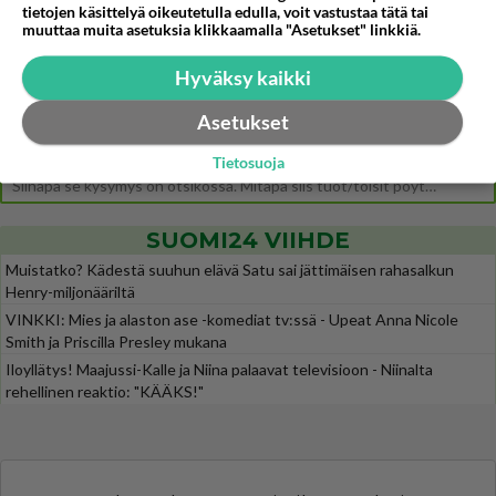
tietojen käsittelyä oikeutetulla edulla, voit vastustaa tätä tai
Ernest Lawson esitteli uudet TTK-tähtioppilaat ja opettajat torstaina 6.8. lehdistölle. Tulevalla kaudella on yksi hausk
muuttaa muita asetuksia klikkaamalla "Asetukset" linkkiä.
Jos SDP ei voita reilusti, persut kumoavat demokratian Suomesta
620
Näin tekisi ainakin Rydman seuratessaan idolinsa Trumpin mallia https://www.is.fi/politiikka/art-2000012187244.html
Hyväksy kaikki
Uuden TTK-juontajan ympärillä epätietoisuus sakenee - Nyt MTV hämmentää soppaa
42
Asetukset
TTK tulee taas tänä syksynä. Ohjelman uudet tähtioppilaat julkistetaan torstaina 6. elokuuta klo 14 alkavassa lehdistö
Tietosuoja
Mitä tuot pöytään parisuhteessa?
477
Siinäpä se kysymys on otsikossa. Mitäpä siis tuot/toisit pöytään parisuhteessa? Oletko mies vai nainen? Koetko sen mitä
SUOMI24 VIIHDE
Muistatko? Kädestä suuhun elävä Satu sai jättimäisen rahasalkun
Henry-miljonääriltä
VINKKI: Mies ja alaston ase -komediat tv:ssä - Upeat Anna Nicole
Smith ja Priscilla Presley mukana
Iloyllätys! Maajussi-Kalle ja Niina palaavat televisioon - Niinalta
rehellinen reaktio: "KÄÄKS!"