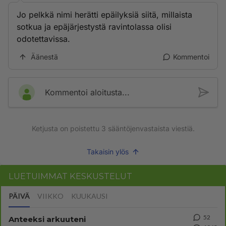
Jo pelkkä nimi herätti epäilyksiä siitä, millaista
sotkua ja epäjärjestystä ravintolassa olisi
odotettavissa.
Äänestä
Kommentoi
Kommentoi aloitusta...
Ketjusta on poistettu
3
sääntöjenvastaista viestiä.
Takaisin ylös
LUETUIMMAT KESKUSTELUT
PÄIVÄ
VIIKKO
KUUKAUSI
52
Anteeksi arkuuteni