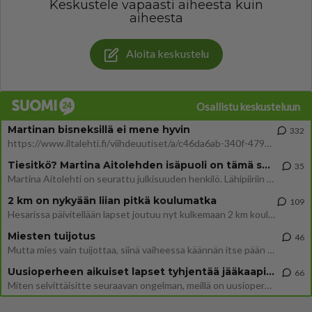
Keskustele vapaasti aiheesta kuin
aiheesta
Aloita keskustelu
Osallistu keskusteluun
Martinan bisneksillä ei mene hyvin
332
https://www.iltalehti.fi/viihdeuutiset/a/c46da6ab-340f-4790-aaa7-0865eed2336 Yrityksen konkurssihakemus on tullut kärä
Tiesitkö? Martina Aitolehden isäpuoli on tämä suosittu laulaja
35
Martina Aitolehti on seurattu julkisuuden henkilö. Lähipiiriin mahtuu muitakin tunnettuja henkilöitä. Tiesitkö, että Ma
2 km on nykyään liian pitkä koulumatka
109
Hesarissa päivitellään lapset joutuu nyt kulkemaan 2 km kouluun jösses. Ruostefillarilla tuo matka menee vaikka miten äk
Miesten tuijotus
46
Mutta mies vain tuijottaa, siinä vaiheessa käännän itse pään pois. Mikä juttu? Yleensä jos joku tuijottaa tai katsoo, hä
Uusioperheen aikuiset lapset tyhjentää jääkaapin käydessään
66
Miten selvittäisitte seuraavan ongelman, meillä on uusioperhe, minulla teini-ikäiset lapset ja puolisolla aikuiset, jotk