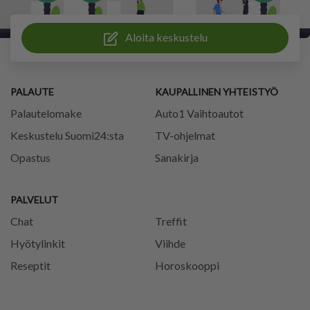
Aloita keskustelu
PALAUTE
KAUPALLINEN YHTEISTYÖ
Palautelomake
Auto1 Vaihtoautot
Keskustelu Suomi24:sta
TV-ohjelmat
Opastus
Sanakirja
PALVELUT
Chat
Treffit
Hyötylinkit
Viihde
Reseptit
Horoskooppi