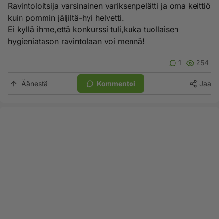
Ravintoloitsija varsinainen variksenpelätti ja oma keittiö
kuin pommin jäljiltä-hyi helvetti.
Ei kyllä ihme,että konkurssi tuli,kuka tuollaisen
hygieniatason ravintolaan voi mennä!
1
254
Äänestä
Kommentoi
Jaa