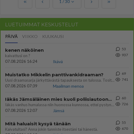
1
/
30
LUETUIMMAT KESKUSTELUT
PÄIVÄ
VIIKKO
KUUKAUSI
53
kenen näköinen
937
kaivattusi on ?
07.08.2026 16:24
Ikävä
69
Muistatko Mikkelin panttivankidraaman?
741
Uusi draamasarja järkyttävästä tapauksesta on tulossa. Tositapahtumiin perustuva sarja ammentaa vuoden 1986 Mikkelin pan
07.08.2026 07:39
Maailman menoa
60
Iäkäs Jämsäläinen mies kuoli poliisiautoon matkalla Jyväskylän putkaan
726
Iäkäs vanhus humalassa niin huonossa kunnossa, ettei pystynyt huolehtimaan itsestään niin ainoa apu sillä hetkellä oli
07.08.2026 12:07
Jämsä
55
Mitä haluaisit kysyä tänään
670
Kaivatultasi? Anna jokin tunniste itsestäni tai hänestä.