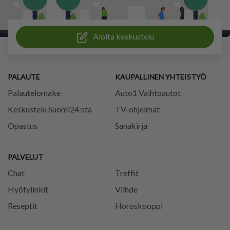
Aloita keskustelu
PALAUTE
KAUPALLINEN YHTEISTYÖ
Palautelomake
Auto1 Vaihtoautot
Keskustelu Suomi24:sta
TV-ohjelmat
Opastus
Sanakirja
PALVELUT
Chat
Treffit
Hyötylinkit
Viihde
Reseptit
Horoskooppi