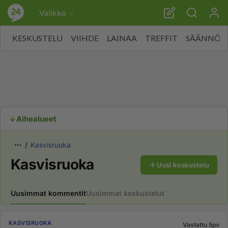
Valikko
KESKUSTELU
VIIHDE
LAINAA
TREFFIT
SÄÄNNÖT
Aihealueet
Kasvisruoka
Kasvisruoka
Uusi keskustelu
Uusimmat kommentit
Uusimmat keskustelut
KASVISRUOKA
Vastattu 5pv