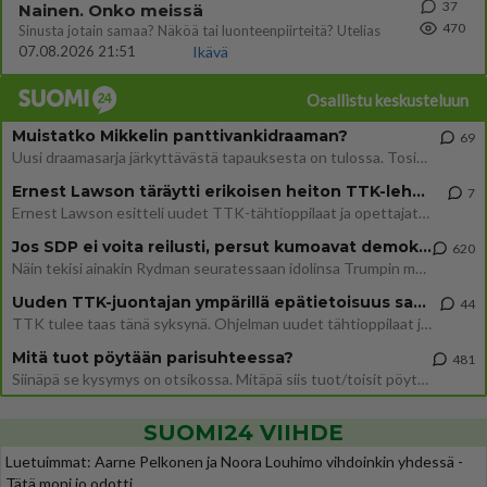
37
Nainen. Onko meissä
470
Sinusta jotain samaa? Näköä tai luonteenpiirteitä? Utelias
07.08.2026 21:51
Ikävä
Osallistu keskusteluun
Muistatko Mikkelin panttivankidraaman?
69
Uusi draamasarja järkyttävästä tapauksesta on tulossa. Tositapahtumiin perustuva sarja ammentaa vuoden 1986 Mikkelin pan
Ernest Lawson täräytti erikoisen heiton TTK-lehdistötilaisuudessa: " Onko tässä tarkoituksena...?"
7
Ernest Lawson esitteli uudet TTK-tähtioppilaat ja opettajat torstaina 6.8. lehdistölle. Tulevalla kaudella on yksi hausk
Jos SDP ei voita reilusti, persut kumoavat demokratian Suomesta
620
Näin tekisi ainakin Rydman seuratessaan idolinsa Trumpin mallia https://www.is.fi/politiikka/art-2000012187244.html
Uuden TTK-juontajan ympärillä epätietoisuus sakenee - Nyt MTV hämmentää soppaa
44
TTK tulee taas tänä syksynä. Ohjelman uudet tähtioppilaat julkistetaan torstaina 6. elokuuta klo 14 alkavassa lehdistö
Mitä tuot pöytään parisuhteessa?
481
Siinäpä se kysymys on otsikossa. Mitäpä siis tuot/toisit pöytään parisuhteessa? Oletko mies vai nainen? Koetko sen mitä
SUOMI24 VIIHDE
Luetuimmat: Aarne Pelkonen ja Noora Louhimo vihdoinkin yhdessä -
Tätä moni jo odotti