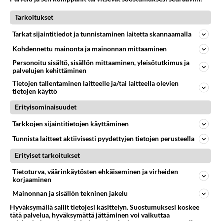
KASVISRUOKA
Tarkoitukset
Ei vastauksia
Tätäkö se mahtava TOFU on..?
Tarkat sijaintitiedot ja tunnistaminen laitetta skannaamalla
No ei vakuuttanut tuo pliisun makuinen vaahtokumi :
Kohdennettu mainonta ja mainonnan mittaaminen
https://www.valio.fi/tuotteet/goldgreen-harkapapu-
Personoitu sisältö, sisällön mittaaminen, yleisötutkimus ja
kaura-tofu-thai/...
palvelujen kehittäminen
11.05.2026 18:31
0
<50
0
Tietojen tallentaminen laitteelle ja/tai laitteella olevien
tietojen käyttö
Erityisominaisuudet
KASVISRUOKA
Vastattu 3kk
Kesäkeittiöön Kesäkeitto??
Tarkkojen sijaintitietojen käyttäminen
Miten sinä valmistaisit kesäkeiton:) Onko kesäkeitto
Tunnista laitteet aktiivisesti pyydettyjen tietojen perusteella
maitoon vai veteen? Sisältääkö se retiisiä?...
Erityiset tarkoitukset
Tietoturva, väärinkäytösten ehkäiseminen ja virheiden
Mummunen
1
<50
0
korjaaminen
04.05.2026 07:10
Mainonnan ja sisällön tekninen jakelu
Hyväksymällä sallit tietojesi käsittelyn. Suostumuksesi koskee
tätä palvelua, hyväksymättä jättäminen voi vaikuttaa