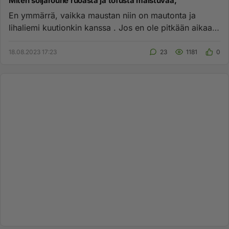
Miten soijarouhe ruoasta ja tofusta maistuvaa,
En ymmärrä, vaikka maustan niin on mautonta ja
lihaliemi kuutionkin kanssa . Jos en ole pitkään aikaan
syönyt kasvisruok...
18.08.2023 17:23
23
1181
0