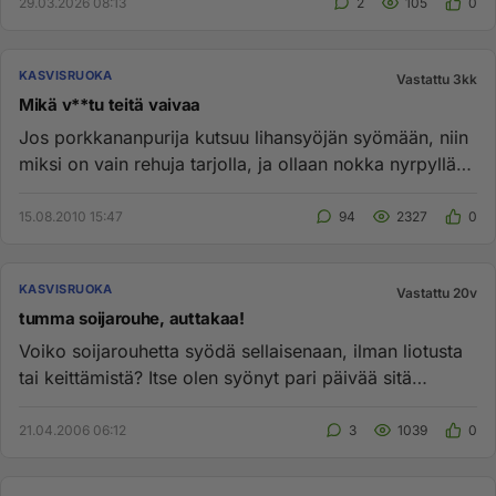
29.03.2026 08:13
2
105
0
KASVISRUOKA
Vastattu 3kk
Mikä v**tu teitä vaivaa
Jos porkkananpurija kutsuu lihansyöjän syömään, niin
miksi on vain rehuja tarjolla, ja ollaan nokka nyrpyllä
jos pyytää ...
15.08.2010 15:47
94
2327
0
KASVISRUOKA
Vastattu 20v
tumma soijarouhe, auttakaa!
Voiko soijarouhetta syödä sellaisenaan, ilman liotusta
tai keittämistä? Itse olen syönyt pari päivää sitä
soijajogurtin ...
21.04.2006 06:12
3
1039
0