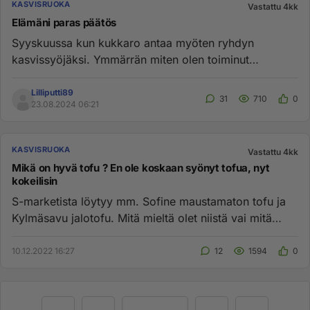
KASVISRUOKA
Vastattu 4kk
Elämäni paras päätös
Syyskuussa kun kukkaro antaa myöten ryhdyn
kasvissyöjäksi. Ymmärrän miten olen toiminut
herkkyyttäni vastaan syömällä el...
Lilliputti89
31
710
0
23.08.2024 06:21
KASVISRUOKA
Vastattu 4kk
Mikä on hyvä tofu ? En ole koskaan syönyt tofua, nyt
kokeilisin
S-marketista löytyy mm. Sofine maustamaton tofu ja
Kylmäsavu jalotofu. Mitä mieltä olet niistä vai mitä
suosittelisit ? ...
10.12.2022 16:27
12
1594
0