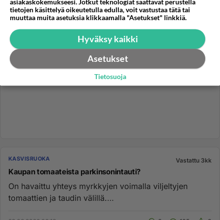
asiakaskokemukseesi. Jotkut teknologiat saattavat perustella
tietojen käsittelyä oikeutetulla edulla, voit vastustaa tätä tai
muuttaa muita asetuksia klikkaamalla "Asetukset" linkkiä.
Hyväksy kaikki
Asetukset
Tietosuoja
KASVISRUOKA
Vastattu 3kk
Kaupan tomaateista parkinsonintauti?
On havaittu yhteys myrkkyjen voimalla viljeltyjen
tomaattien ja taudin välillä.
https://www.iltalehti.fi/elintavat/a/01...