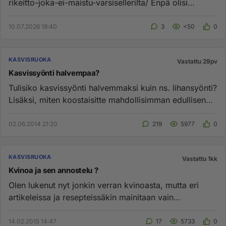
rikeitto-joka-ei-maistu-varsisellerilta/ Enpä olisi
koskaan uskonu...
10.07.2026 18:40
3
<50
0
KASVISRUOKA
Vastattu 29pv
Kasvissyönti halvempaa?
Tulisiko kasvissyönti halvemmaksi kuin ns. lihansyönti?
Lisäksi, miten koostaisitte mahdollisimman edullisen
kasvisruoka...
02.06.2014 21:20
219
5977
0
KASVISRUOKA
Vastattu 1kk
Kvinoa ja sen annostelu ?
Olen lukenut nyt jonkin verran kvinoasta, mutta eri
artikeleissa ja resepteissäkin mainitaan vain
peruskaava 1-osa kvino...
14.02.2015 14:47
17
5733
0