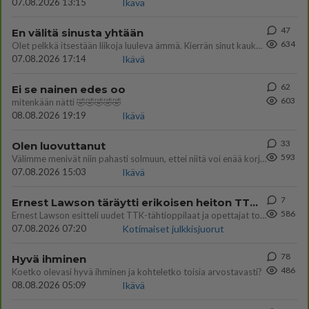
07.08.2026 13:15
Ikävä
47
En välitä sinusta yhtään
634
Olet pelkkä itsestään liikoja luuleva ämmä. Kierrän sinut kaukaa nyt ja aina. Olit mulle pelkkä lelu vaan.
07.08.2026 17:14
Ikävä
62
Ei se nainen edes oo
603
mitenkään nätti 🤣🤣🤣🤣🤣
08.08.2026 19:19
Ikävä
33
Olen luovuttanut
593
Välimme menivät niin pahasti solmuun, ettei niitä voi enää korjata. On aika jatkaa elämässä eteenpäin. Toivon sulle kaik
07.08.2026 15:03
Ikävä
7
Ernest Lawson täräytti erikoisen heiton TTK-lehdistötilaisuudessa: " Onko tässä tarkoituksena...?"
586
Ernest Lawson esitteli uudet TTK-tähtioppilaat ja opettajat torstaina 6.8. lehdistölle. Tulevalla kaudella on yksi hausk
07.08.2026 07:20
Kotimaiset julkkisjuorut
78
Hyvä ihminen
486
Koetko olevasi hyvä ihminen ja kohteletko toisia arvostavasti?
08.08.2026 05:09
Ikävä