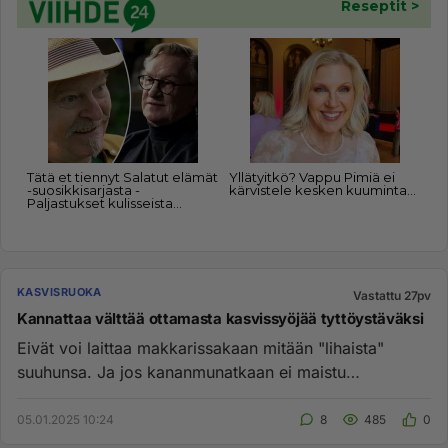
KASVISRUOKA
Vastattu 27pv
Kannattaa välttää ottamasta kasvissyöjää tyttöystäväksi
Eivät voi laittaa makkarissakaan mitään "lihaista"
suuhunsa. Ja jos kananmunatkaan ei maistu
aamupalalla, niin ei kyllä ...
05.01.2025 10:24
8
485
0