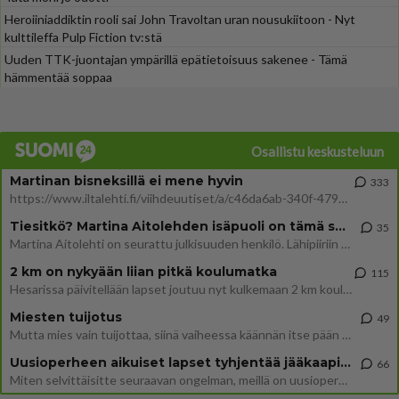
Heroiiniaddiktin rooli sai John Travoltan uran nousukiitoon - Nyt
kulttileffa Pulp Fiction tv:stä
Uuden TTK-juontajan ympärillä epätietoisuus sakenee - Tämä
hämmentää soppaa
Osallistu keskusteluun
Martinan bisneksillä ei mene hyvin
333
https://www.iltalehti.fi/viihdeuutiset/a/c46da6ab-340f-4790-aaa7-0865eed2336 Yrityksen konkurssihakemus on tullut kärä
Tiesitkö? Martina Aitolehden isäpuoli on tämä suosittu laulaja
35
Martina Aitolehti on seurattu julkisuuden henkilö. Lähipiiriin mahtuu muitakin tunnettuja henkilöitä. Tiesitkö, että Ma
2 km on nykyään liian pitkä koulumatka
115
Hesarissa päivitellään lapset joutuu nyt kulkemaan 2 km kouluun jösses. Ruostefillarilla tuo matka menee vaikka miten äk
Miesten tuijotus
49
Mutta mies vain tuijottaa, siinä vaiheessa käännän itse pään pois. Mikä juttu? Yleensä jos joku tuijottaa tai katsoo, hä
Uusioperheen aikuiset lapset tyhjentää jääkaapin käydessään
66
Miten selvittäisitte seuraavan ongelman, meillä on uusioperhe, minulla teini-ikäiset lapset ja puolisolla aikuiset, jotk