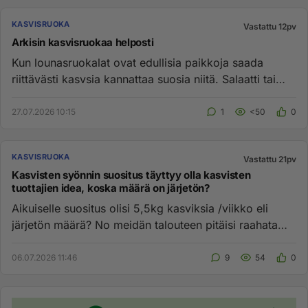
KASVISRUOKA
Vastattu 12pv
Arkisin kasvisruokaa helposti
Kun lounasruokalat ovat edullisia paikkoja saada
riittävästi kasvsia kannattaa suosia niitä. Salaatti tai
keittolounas n...
27.07.2026 10:15
1
<50
0
KASVISRUOKA
Vastattu 21pv
Kasvisten syönnin suositus täyttyy olla kasvisten
tuottajien idea, koska määrä on järjetön?
Aikuiselle suositus olisi 5,5kg kasviksia /viikko eli
järjetön määrä? No meidän talouteen pitäisi raahata
11kg/viikko p...
06.07.2026 11:46
9
54
0