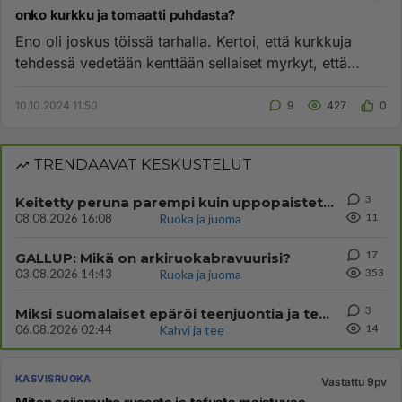
onko kurkku ja tomaatti puhdasta?
Eno oli joskus töissä tarhalla. Kertoi, että kurkkuja
tehdessä vedetään kenttään sellaiset myrkyt, että
oksat pois. On...
10.10.2024 11:50
9
427
0
TRENDAAVAT KESKUSTELUT
3
Keitetty peruna parempi kuin uppopaistettu
11
08.08.2026 16:08
Ruoka ja juoma
17
GALLUP: Mikä on arkiruokabravuurisi?
353
03.08.2026 14:43
Ruoka ja juoma
3
Miksi suomalaiset epäröi teenjuontia ja teenjuojaa?
14
06.08.2026 02:44
Kahvi ja tee
KASVISRUOKA
Vastattu 9pv