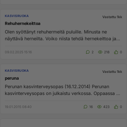
KASVISRUOKA
Vastattu 1kk
Rehuhernekeittoa
Olen syöttänyt rehuhermeitä puluille. Minusta ne
näyttävä herneilta. Voiko niista tehdä hernekeittoa ja
syödä itse?...
09.02.2025 15:16
2
218
0
KASVISRUOKA
Vastattu 1kk
peruna
Perunan kasvinterveysopas (16.12.2014) Perunan
kasvinterveysopas on julkaistu verkossa. Oppaassa on
käytännön ohjeita p...
19.01.2015 08:40
16
423
0