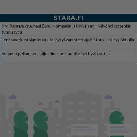
STARA.FI
IIro Rantala kruunasi Eppu Normaalin jäähyväiset – ylilyönti kuitenkin
tyrmistytti
Lentomatkustajan laukusta löytyi varastettuja historiallisia tykinkuulia
Suomen pelimuseo suljettiin – pelifaneille tuli hyviä uutisia