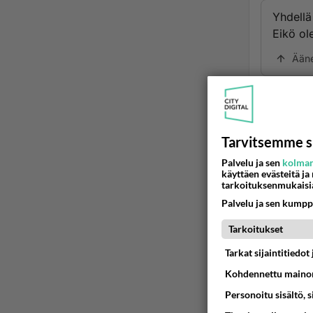
Yhdellä
Eikö ol
Ään
Ano
2024
Säälin t
Tarvitsemme s
Palvelu ja sen
kolman
Ään
käyttäen evästeitä ja
tarkoituksenmukaisi
Palvelu ja sen kumpp
2
Tarkoitukset
Ei ne 
Tarkat sijaintitiedo
Raska
Kohdennettu mainon
Personoitu sisältö, 
Ää