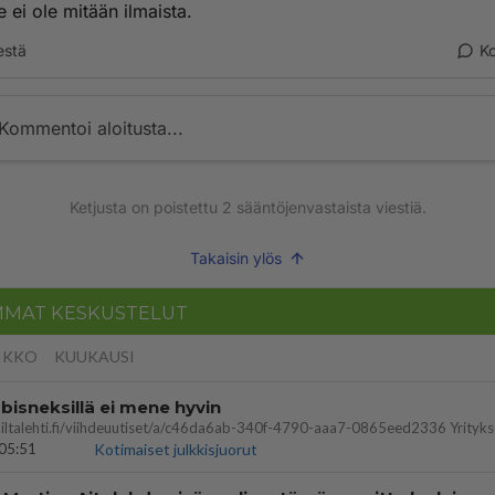
 ei ole mitään ilmaista.
estä
K
Kommentoi aloitusta...
Ketjusta on poistettu
2
sääntöjenvastaista viestiä.
Takaisin ylös
MMAT KESKUSTELUT
IKKO
KUUKAUSI
bisneksillä ei mene hyvin
05:51
Kotimaiset julkkisjuorut