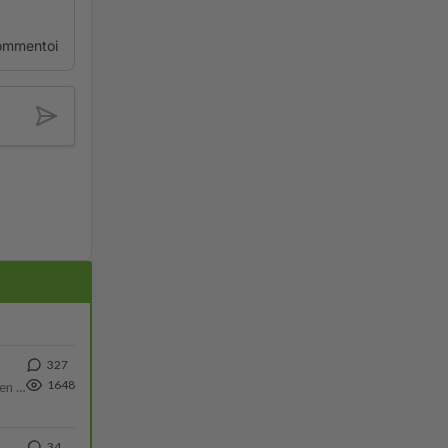
ommentoi
327
1648
https://www.iltalehti.fi/viihdeuutiset/a/c46da6ab-340f-4790-aaa7-0865eed2336 Yrityksen konkurssihakemus on tullut kärä
34