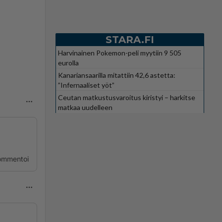
STARA.FI
Harvinainen Pokemon-peli myytiin 9 505
eurolla
Kanariansaarilla mitattiin 42,6 astetta:
”Infernaaliset yöt”
Ceutan matkustusvaroitus kiristyi – harkitse
matkaa uudelleen
ommentoi