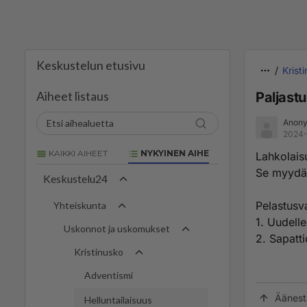
Keskustelun etusivu
Krist
Aiheet listaus
Paljast
Anony
2024-
KAIKKI AIHEET
NYKYINEN AIHE
Lahkolais
Se myydää
Keskustelu24
Pelastusva
Yhteiskunta
1. Uudell
Uskonnot ja uskomukset
2. Sapatt
Kristinusko
Adventismi
Äänest
Helluntailaisuus