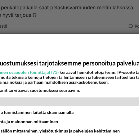
 peukalopaikalla saat pelastusvarmuuden meitin lahkossa.
e hyvä tarjous !?
estä
K
nyymi
-03-01 16:21:09
eitä. Milloin ajattelitte hankkia elämän?
uostumuksesi tarjotaksemme personoitua palvelu
nen osapuolen toimittajat (73)
keräävät henkilötietoja (esim. IP-osoite ta
estä
K
 muita teknisiä keinoja tietojen tallentamiseen ja lukemiseen laitteellasi t
a mainoksia ja parhaan mahdollisen asiakaskokemuksen.
Anonyymi
anit tarvitsevat suostumuksesi seuraaviin:
024-03-02 16:42:32
hanki kun luukulta saa kaiken valmiina.
t ja tunnistaminen laitetta skannaamalla
inta sen hakeminen.
ta ja mainonnan mittaaminen
sisällön mittaaminen, yleisötutkimus ja palvelujen kehittäminen
nestä
K