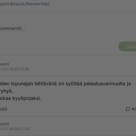
yymi (
Kirjaudu
/
Rekisteröidy
)
Lähe
nyymi
-02-28 08:22:16
iden lopunajan tehtävänä on syöttää pelastusvarmuutta ja
yyhyä.
okaa kyytipojaksi.
estä
K
nyymi
-02-28 08:27:03