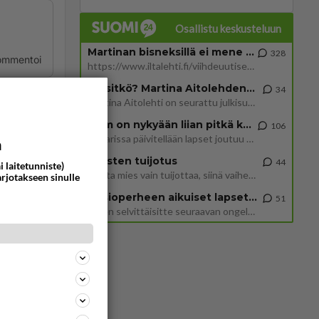
Osallistu keskusteluun
Martinan bisneksillä ei mene hyvin
328
ommentoi
https://www.iltalehti.fi/viihdeuutiset/a/c46da6ab-340f-4790-aaa7-0865eed2336 Yrityksen konkurssihakemus on tullut kärä
Tiesitkö? Martina Aitolehden isäpuoli on tämä suosittu laulaja
34
Martina Aitolehti on seurattu julkisuuden henkilö. Lähipiiriin mahtuu muitakin tunnettuja henkilöitä. Tiesitkö, että Ma
2 km on nykyään liian pitkä koulumatka
106
Hesarissa päivitellään lapset joutuu nyt kulkemaan 2 km kouluun jösses. Ruostefillarilla tuo matka menee vaikka miten äk
a
Miesten tuijotus
44
i laitetunniste)
ommentoi
Mutta mies vain tuijottaa, siinä vaiheessa käännän itse pään pois. Mikä juttu? Yleensä jos joku tuijottaa tai katsoo, hä
arjotakseen sinulle
Uusioperheen aikuiset lapset tyhjentää jääkaapin käydessään
51
Miten selvittäisitte seuraavan ongelman, meillä on uusioperhe, minulla teini-ikäiset lapset ja puolisolla aikuiset, jotk
ommentoi