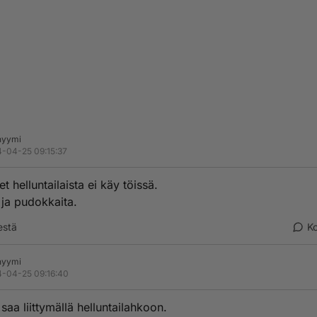
nyymi
-04-25 09:15:37
et helluntailaista ei käy töissä.
ä ja pudokkaita.
estä
K
nyymi
-04-25 09:16:40
saa liittymällä helluntailahkoon.