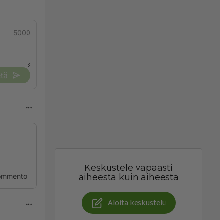
5000
tä
Keskustele vapaasti
ommentoi
aiheesta kuin aiheesta
Aloita keskustelu