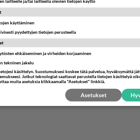
n laitteelle ja/tai laitteella olevien tietojen käyttö
t
etojen käyttäminen
iivisesti pyydettyjen tietojen perusteella
et
äytösten ehkäiseminen ja virheiden korjaaminen
ön tekninen jakelu
ietojesi käsittelyn. Suostumuksesi koskee tätä palvelua, hyväksymättä jä
mukseesi. Jotkut teknologiat saattavat perustella tietojen käsittelyä oike
uttaa muita asetuksia klikkaamalla "Asetukset" linkkiä.
Asetukset
Hyv