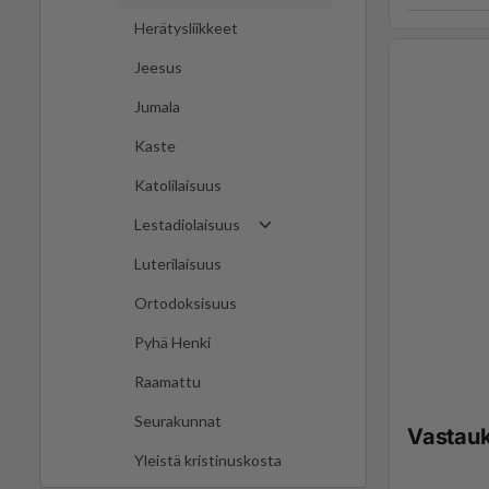
Herätysliikkeet
Jeesus
Jumala
Kaste
Katolilaisuus
Lestadiolaisuus
Luterilaisuus
Ortodoksisuus
Pyhä Henki
Raamattu
Seurakunnat
Vastau
Yleistä kristinuskosta