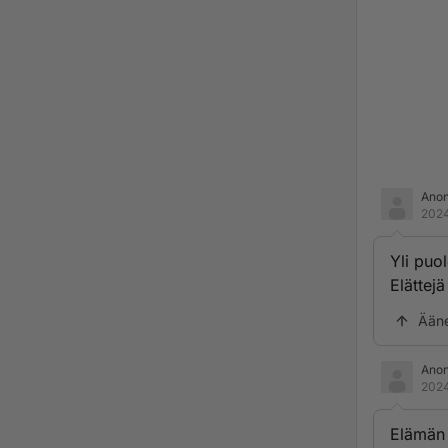
Ano
2024
Yli puol
Elättej
Ään
Ano
2024
Elämän 