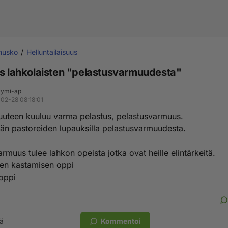
inusko
Helluntailaisuus
us lahkolaisten "pelastusvarmuudesta"
ymi-ap
02-28 08:18:01
uuteen kuuluu varma pelastus, pelastusvarmuus.
n pastoreiden lupauksilla pelastusvarmuudesta.
rmuus tulee lahkon opeista jotka ovat heille elintärkeitä.
een kastamisen oppi
ioppi
ä
Kommentoi