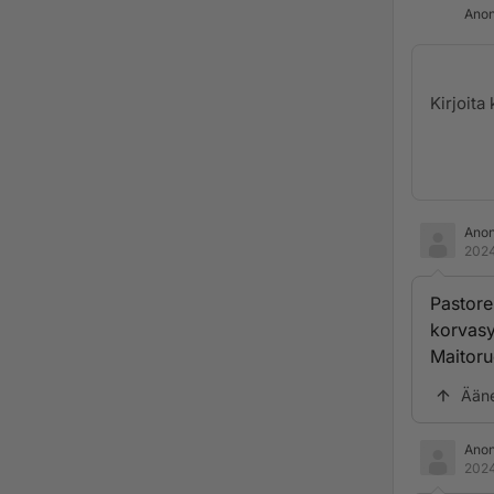
Anon
Ano
2024
Pastore
korvas
Maitoru
Ään
Ano
2024