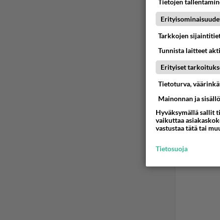
Tietojen tallentamine
Erityisominaisuude
Tarkkojen sijaintiti
Tunnista laitteet akt
Erityiset tarkoituks
Tietoturva, väärink
Mainonnan ja sisäll
Hyväksymällä sallit t
vaikuttaa asiakaskoke
vastustaa tätä tai mu
Tietosuoja