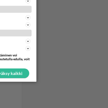
ttäminen voi
utetulla edulla, voit
äksy kaikki