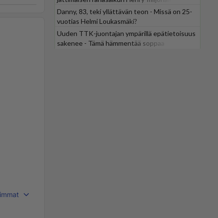
Danny, 83, teki yllättävän teon - Missä on 25-
vuotias Helmi Loukasmäki?
Uuden TTK-juontajan ympärillä epätietoisuus
sakenee - Tämä hämmentää soppaa
immat