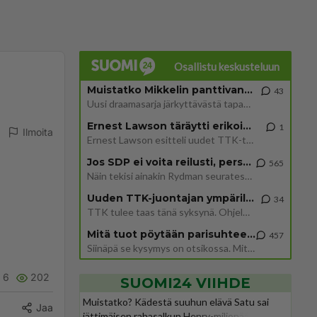
Osallistu keskusteluun
Muistatko Mikkelin panttivankidraaman?
43
Uusi draamasarja järkyttävästä tapauksesta on tulossa. Tositapahtumiin perustuva sarja ammentaa vuoden 1986 Mikkelin pan
Ernest Lawson täräytti erikoisen heiton TTK-lehdistötilaisuudessa: " Onko tässä tarkoituksena...?"
1
Ilmoita
Ernest Lawson esitteli uudet TTK-tähtioppilaat ja opettajat torstaina 6.8. lehdistölle. Tulevalla kaudella on yksi hausk
Jos SDP ei voita reilusti, persut kumoavat demokratian Suomesta
565
Näin tekisi ainakin Rydman seuratessaan idolinsa Trumpin mallia https://www.is.fi/politiikka/art-2000012187244.html
Uuden TTK-juontajan ympärillä epätietoisuus sakenee - Nyt MTV hämmentää soppaa
34
TTK tulee taas tänä syksynä. Ohjelman uudet tähtioppilaat julkistetaan torstaina 6. elokuuta klo 14 alkavassa lehdistö
Mitä tuot pöytään parisuhteessa?
457
Siinäpä se kysymys on otsikossa. Mitäpä siis tuot/toisit pöytään parisuhteessa? Oletko mies vai nainen? Koetko sen mitä
6
202
SUOMI24 VIIHDE
Muistatko? Kädestä suuhun elävä Satu sai
Jaa
jättimäisen rahasalkun Henry-miljonääriltä