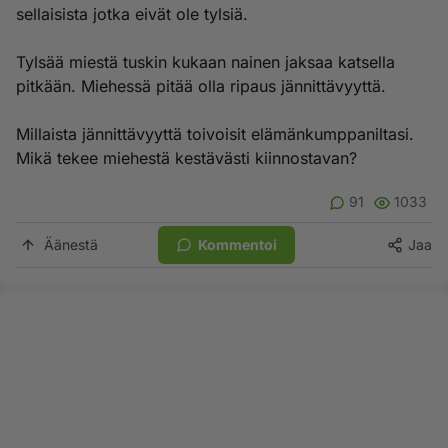
sellaisista jotka eivät ole tylsiä.
Tylsää miestä tuskin kukaan nainen jaksaa katsella
pitkään. Miehessä pitää olla ripaus jännittävyyttä.
Millaista jännittävyyttä toivoisit elämänkumppaniltasi.
Mikä tekee miehestä kestävästi kiinnostavan?
91
1033
Äänestä
Kommentoi
Jaa