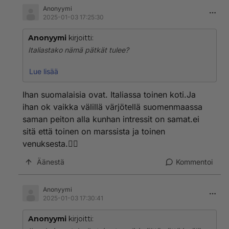
Anonyymi
2025-01-03 17:25:30
Anonyymi
kirjoitti:
Italiastako nämä pätkät tulee?
Jos näin, niin se on: ilmasto.
Lue lisää
Tammikuisessa pakkassuomessa haluttaa vetää vaan
Ihan suomalaisia ovat. Italiassa toinen koti.Ja
viltti niskaan ja neuvoa naistaan tekemään saman.
ihan ok vaikka välillä värjötellä suomenmaassa
Kattellaan sitte kevväämmällä.
saman peiton alla kunhan intressit on samat.ei
sitä että toinen on marssista ja toinen
-keinovaginamies-
venuksesta.🤷‍♀️
Äänestä
Kommentoi
Anonyymi
2025-01-03 17:30:41
Anonyymi
kirjoitti: