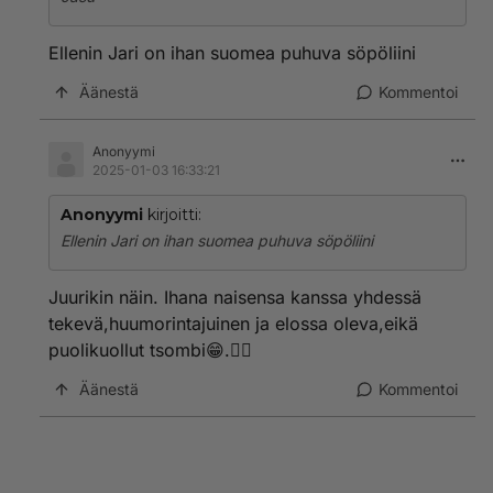
Ellenin Jari on ihan suomea puhuva söpöliini
Äänestä
Kommentoi
Anonyymi
2025-01-03 16:33:21
Anonyymi
kirjoitti:
Ellenin Jari on ihan suomea puhuva söpöliini
Juurikin näin. Ihana naisensa kanssa yhdessä
tekevä,huumorintajuinen ja elossa oleva,eikä
puolikuollut tsombi😁.🤷‍♀️
Äänestä
Kommentoi