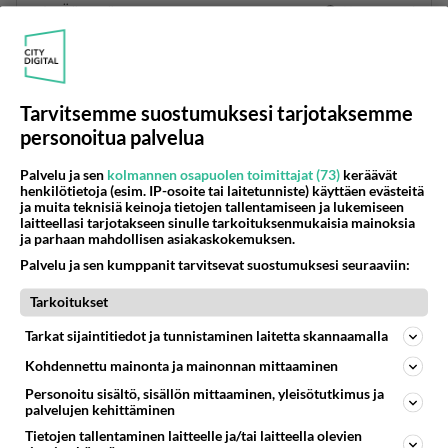
Äänestä
Kommentoi
Anonyymi
2025-01-04 02:25:49
Tarvitsemme suostumuksesi tarjotaksemme
Heitä löytynee todennäköisimmin huoltoasemien
personoitua palvelua
kahvipöydistä. - cu-
Palvelu ja sen
kolmannen osapuolen toimittajat (73)
keräävät
Äänestä
Kommentoi
henkilötietoja (esim. IP-osoite tai laitetunniste) käyttäen evästeitä
ja muita teknisiä keinoja tietojen tallentamiseen ja lukemiseen
laitteellasi tarjotakseen sinulle tarkoituksenmukaisia mainoksia
Anonyymi
ja parhaan mahdollisen asiakaskokemuksen.
2025-01-03 15:45:03
Palvelu ja sen kumppanit tarvitsevat suostumuksesi seuraaviin:
Kyky ajatella ja parhaassa tapauksessa myös kyky
Tarkoitukset
jakaa ajatuksiaan. Jännää...
Tarkat sijaintitiedot ja tunnistaminen laitetta skannaamalla
Äänestä
Kommentoi
Kohdennettu mainonta ja mainonnan mittaaminen
Personoitu sisältö, sisällön mittaaminen, yleisötutkimus ja
Anonyymi
palvelujen kehittäminen
2025-01-03 15:55:13
Tietojen tallentaminen laitteelle ja/tai laitteella olevien