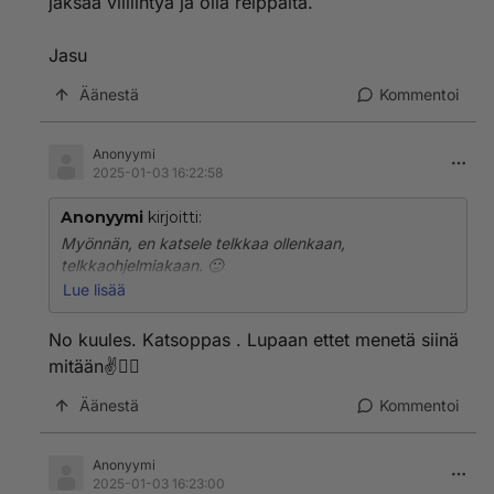
jaksaa villiintyä ja olla reippaita.
Jasu
Äänestä
Kommentoi
Anonyymi
2025-01-03 16:22:58
Anonyymi
kirjoitti:
Myönnän, en katsele telkkaa ollenkaan,
telkkaohjelmiakaan. 🙂
Lue lisää
Aattelin, että tämän maan miehet on jurompia, paitsi
alkuhuumassa, kännissä tai työttöminä tai
No kuules. Katsoppas . Lupaan ettet menetä siinä
vastuuttomina töistä eläke tms. helpotus, ne jaksaa
mitään✌🤷‍♀️
villiintyä ja olla reippaita.
Äänestä
Kommentoi
Jasu
Anonyymi
2025-01-03 16:23:00