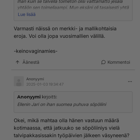
Ihan kuin se talvella toimeton olisi välttämättö jesälä
yhtäön sen toimeliaampi. Mun eksäni oli tasaisesti yhtä
aikaansaamaton talvet ja kesät ja silti hänen piti
Lue lisää
väkipakolla saada omakotitalo.
Varmasti näissä on merkki- ja mallikohtaisia
eroja. Voi olla jopa vuosimallien välillä.
-keinovaginamies-
Äänestä
Kommentoi
Anonyymi
2025-01-03 19:34:47
Anonyymi
kirjoitti:
Ellenin Jari on ihan suomea puhuva söpöliini
Okei, mikä mahtaa olla hänen vastuun määrä
kotimaassa, että jatkuuko se söpöliiniys vielä
talvipakkasissakin työpäivien jälkeen väsyneenä?