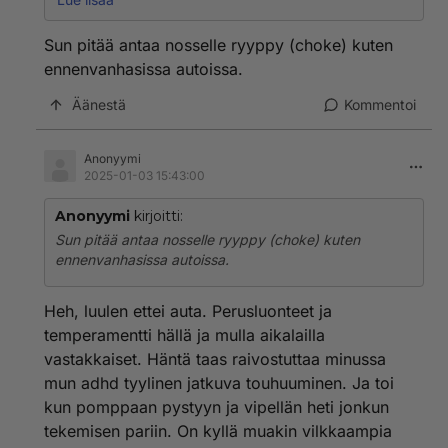
toimeen. Niin noi starttaus ongelmaiset köhijät välillä
kyrpii.
Sun pitää antaa nosselle ryyppy (choke) kuten
ennenvanhasissa autoissa.
Jasu
Äänestä
Kommentoi
Anonyymi
2025-01-03 15:43:00
Anonyymi
kirjoitti:
Sun pitää antaa nosselle ryyppy (choke) kuten
ennenvanhasissa autoissa.
Heh, luulen ettei auta. Perusluonteet ja
temperamentti hällä ja mulla aikalailla
vastakkaiset. Häntä taas raivostuttaa minussa
mun adhd tyylinen jatkuva touhuuminen. Ja toi
kun pomppaan pystyyn ja vipellän heti jonkun
tekemisen pariin. On kyllä muakin vilkkaampia