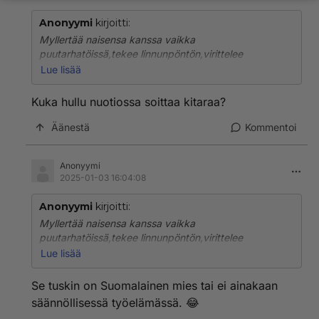
Anonyymi
kirjoitti:
Myllertää naisensa kanssa vaikka
puutarhatöissä,tekee linnunpöntön,virittelee
puutarhaan valot,sytyttää notskin ja soittaa siinä
Lue lisää
kitaraa,tanssii kanssani nuotion räiskeessä. Onko
paljon vaadittu?🤷‍♀️
Kuka hullu nuotiossa soittaa kitaraa?
Äänestä
Kommentoi
Anonyymi
2025-01-03 16:04:08
Anonyymi
kirjoitti:
Myllertää naisensa kanssa vaikka
puutarhatöissä,tekee linnunpöntön,virittelee
puutarhaan valot,sytyttää notskin ja soittaa siinä
Lue lisää
kitaraa,tanssii kanssani nuotion räiskeessä. Onko
paljon vaadittu?🤷‍♀️
Se tuskin on Suomalainen mies tai ei ainakaan
säännöllisessä työelämässä. 😂