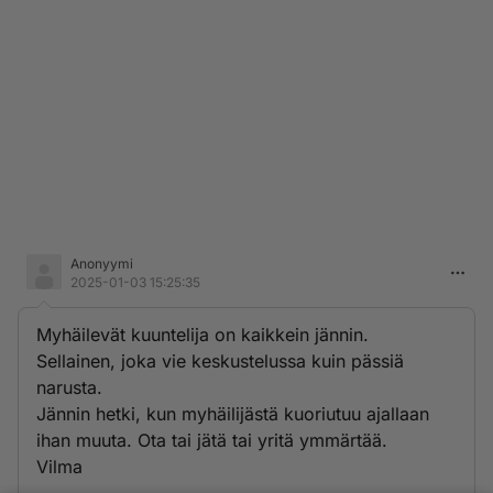
Anonyymi
2025-01-03 15:25:35
Myhäilevät kuuntelija on kaikkein jännin.
Sellainen, joka vie keskustelussa kuin pässiä
narusta.
Jännin hetki, kun myhäilijästä kuoriutuu ajallaan
ihan muuta. Ota tai jätä tai yritä ymmärtää.
Vilma