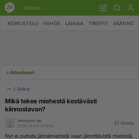
Valikko
KESKUSTELU
VIIHDE
LAINAA
TREFFIT
SÄÄNNÖT
Aihealueet
Sinkut
Mikä tekee miehestä kestävästi
kiinnostavan?
Anonyymi-ap
Ilmoita
2025-01-03 13:58:51
Nyt ei puhuta jännämiehistä vaan jännittävistä miehistä,