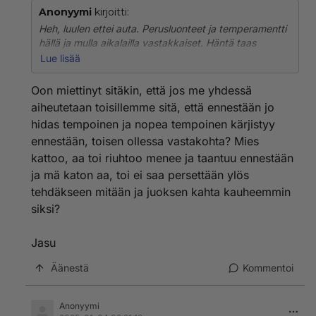
Anonyymi
kirjoitti:
Heh, luulen ettei auta. Perusluonteet ja temperamentti
hällä ja mulla aikalailla vastakkaiset. Häntä taas
raivostuttaa minussa mun adhd tyylinen jatkuva
Lue lisää
touhuuminen. Ja toi kun pomppaan pystyyn ja vipellän
heti jonkun tekemisen pariin. On kyllä muakin
Oon miettinyt sitäkin, että jos me yhdessä
vilkkaampia ihmisiä. En ole vilkkaimmasta päästä,
aiheutetaan toisillemme sitä, että ennestään jo
mutta kun etanaan vertaa niin sitten.
hidas tempoinen ja nopea tempoinen kärjistyy
ennestään, toisen ollessa vastakohta? Mies
Eli kumpaakin ärsyttää toistensa vastakkaiset piirteet.
😅
kattoo, aa toi riuhtoo menee ja taantuu ennestään
ja mä katon aa, toi ei saa persettään ylös
Jasu
tehdäkseen mitään ja juoksen kahta kauheemmin
siksi?
Jasu
Äänestä
Kommentoi
Anonyymi