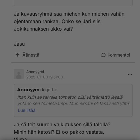
Ja kuvausryhmä saa miehen kun miehen vähän
ojentamaan rankaa. Onko se Jari siis
Jokikunnaksen ukko vai?
Jasu
Äänestä
Kommentoi
Anonyymi
2025-01-03 19:51:03
Anonyymi
kirjoitti:
Ihan kuin se talvella toimeton olisi välttämättö jesälä
yhtäön sen toimeliaampi. Mun eksäni oli tasaisesti yhtä
aikaansaamaton talvet ja kesät ja silti hänen piti
Lue lisää
väkipakolla saada omakotitalo.
Ja sä teit suuren vaikutuksen sillä talolla?
Mihin hän katosi? Ei oo pakko vastata.
Vilma