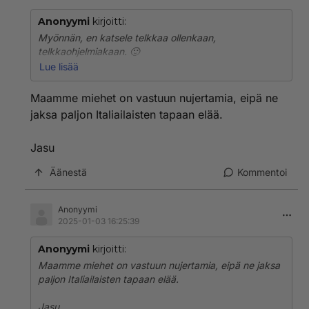
Anonyymi
kirjoitti:
Myönnän, en katsele telkkaa ollenkaan,
telkkaohjelmiakaan. 🙂
Lue lisää
Aattelin, että tämän maan miehet on jurompia, paitsi
alkuhuumassa, kännissä tai työttöminä tai
Maamme miehet on vastuun nujertamia, eipä ne
vastuuttomina töistä eläke tms. helpotus, ne jaksaa
jaksa paljon Italiailaisten tapaan elää.
villiintyä ja olla reippaita.
Jasu
Jasu
Äänestä
Kommentoi
Anonyymi
2025-01-03 16:25:39
Anonyymi
kirjoitti:
Maamme miehet on vastuun nujertamia, eipä ne jaksa
paljon Italiailaisten tapaan elää.
Jasu