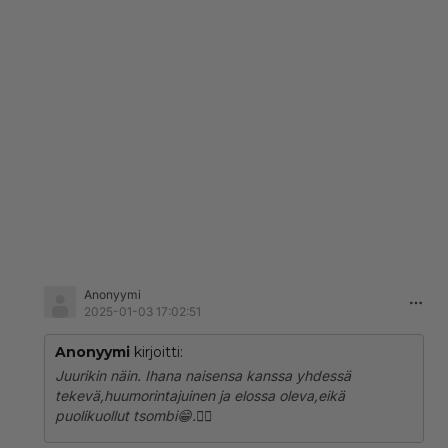
Anonyymi
2025-01-03 17:02:51
Anonyymi
kirjoitti:
Juurikin näin. Ihana naisensa kanssa yhdessä
tekevä,huumorintajuinen ja elossa oleva,eikä
puolikuollut tsombi😁.🤷‍♀️