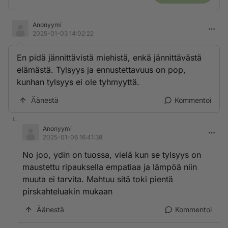
Anonyymi
2025-01-03 14:02:22
En pidä jännittävistä miehistä, enkä jännittävästä
elämästä. Tylsyys ja ennustettavuus on pop,
kunhan tylsyys ei ole tyhmyyttä.
Äänestä
Kommentoi
Anonyymi
2025-01-06 16:41:38
No joo, ydin on tuossa, vielä kun se tylsyys on
maustettu ripauksella empatiaa ja lämpöä niin
muuta ei tarvita. Mahtuu sitä toki pientä
pirskahteluakin mukaan
Äänestä
Kommentoi