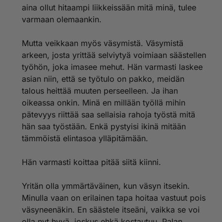
aina ollut hitaampi liikkeissään mitä minä, tulee
varmaan olemaankin.
Mutta veikkaan myös väsymistä. Väsymistä
arkeen, josta yrittää selviytyä voimiaan säästellen
työhön, joka imasee mehut. Hän varmasti laskee
asian niin, että se työtulo on pakko, meidän
talous heittää muuten perseelleen. Ja ihan
oikeassa onkin. Minä en millään työllä mihin
pätevyys riittää saa sellaisia rahoja työstä mitä
hän saa työstään. Enkä pystyisi ikinä mitään
tämmöistä elintasoa ylläpitämään.
Hän varmasti koittaa pitää siitä kiinni.
Yritän olla ymmärtäväinen, kun väsyn itsekin.
Minulla vaan on erilainen tapa hoitaa vastuut pois
väsyneenäkin. En säästele itseäni, vaikka se voi
olla nyt hyvä, joskus ehkä kostautuu. Palan