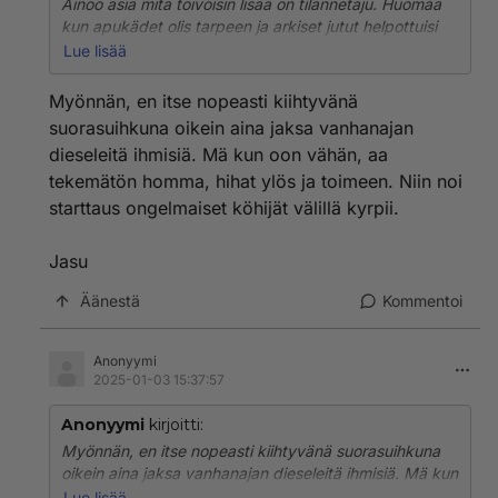
Ainoo asia mitä toivoisin lisää on tilannetaju. Huomaa
kun apukädet olis tarpeen ja arkiset jutut helpottuisi
kaksin. Jos molemmat hoitaa velvoitteet yhteistuumin
Lue lisää
samalla menttaliteetilla, näin homma hyvin hoituu. Eikä
kumpikaan kuormitu liikaa siksi, ettei toinen älyä
Myönnän, en itse nopeasti kiihtyvänä
tarttua toimeen itsenäisesti. Vaan pitää huomauttaa
suorasuihkuna oikein aina jaksa vanhanajan
että päässä säteilee.
dieseleitä ihmisiä. Mä kun oon vähän, aa
tekemätön homma, hihat ylös ja toimeen. Niin noi
Jasu
starttaus ongelmaiset köhijät välillä kyrpii.
Jasu
Äänestä
Kommentoi
Anonyymi
2025-01-03 15:37:57
Anonyymi
kirjoitti:
Myönnän, en itse nopeasti kiihtyvänä suorasuihkuna
oikein aina jaksa vanhanajan dieseleitä ihmisiä. Mä kun
oon vähän, aa tekemätön homma, hihat ylös ja
Lue lisää