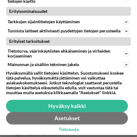
tietojen käyttö
Se ettei jämähdä sohvalle kalja kädessä
Erityisominaisuudet
katsomaan urheilua. Tai odota milloin saa pllua. Ei
ole ennalta arvattavan tylsää seuraa. Arvostaa
Tarkkojen sijaintitietojen käyttäminen
naista ja kysyy mitä nainen tahtoisi tehdä!
Tunnista laitteet aktiivisesti pyydettyjen tietojen perusteella
Äänestä
Kommentoi
Erityiset tarkoitukset
Tietoturva, väärinkäytösten ehkäiseminen ja virheiden
korjaaminen
Anonyymi
2025-01-03 15:59:04
Mainonnan ja sisällön tekninen jakelu
Myllertää naisensa kanssa vaikka
Hyväksymällä sallit tietojesi käsittelyn. Suostumuksesi koskee
tätä palvelua, hyväksymättä jättäminen voi vaikuttaa
puutarhatöissä,tekee linnunpöntön,virittelee
asiakaskokemukseesi. Jotkut teknologiat saattavat perustella
puutarhaan valot,sytyttää notskin ja soittaa siinä
tietojen käsittelyä oikeutetulla edulla, voit vastustaa tätä tai
muuttaa muita asetuksia klikkaamalla "Asetukset" linkkiä.
kitaraa,tanssii kanssani nuotion räiskeessä. Onko
paljon vaadittu?🤷‍♀️
Hyväksy kaikki
Äänestä
Kommentoi
Asetukset
Tietosuoja
Anonyymi
2025-01-03 16:02:26