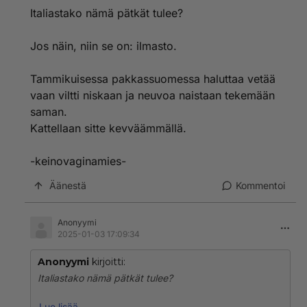
Italiastako nämä pätkät tulee?
Jos näin, niin se on: ilmasto.
Tammikuisessa pakkassuomessa haluttaa vetää
vaan viltti niskaan ja neuvoa naistaan tekemään
saman.
Kattellaan sitte kevväämmällä.
-keinovaginamies-
Äänestä
Kommentoi
Anonyymi
2025-01-03 17:09:34
Anonyymi
kirjoitti:
Italiastako nämä pätkät tulee?
Jos näin, niin se on: ilmasto.
Lue lisää