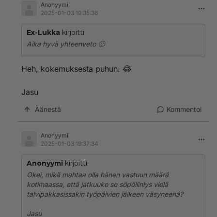
Anonyymi
2025-01-03 19:35:36
Ex-Lukka
kirjoitti:
Aika hyvä yhteenveto 🙂
Heh, kokemuksesta puhun. 😂
Jasu
Äänestä
Kommentoi
Anonyymi
2025-01-03 19:37:34
Anonyymi
kirjoitti:
Okei, mikä mahtaa olla hänen vastuun määrä
kotimaassa, että jatkuuko se söpöliiniys vielä
talvipakkasissakin työpäivien jälkeen väsyneenä?
Jasu