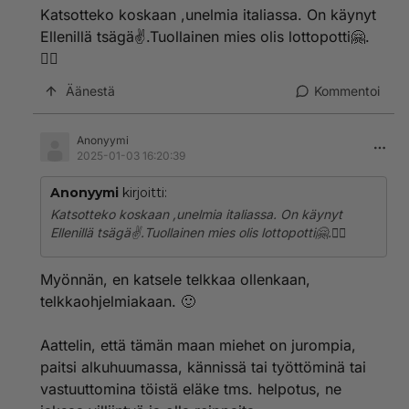
Katsotteko koskaan ,unelmia italiassa. On käynyt
Ellenillä tsägä✌.Tuollainen mies olis lottopotti🤗.
🤷‍♀️
Äänestä
Kommentoi
Anonyymi
2025-01-03 16:20:39
Anonyymi
kirjoitti:
Katsotteko koskaan ,unelmia italiassa. On käynyt
Ellenillä tsägä✌.Tuollainen mies olis lottopotti🤗.🤷‍♀️
Myönnän, en katsele telkkaa ollenkaan,
telkkaohjelmiakaan. 🙂
Aattelin, että tämän maan miehet on jurompia,
paitsi alkuhuumassa, kännissä tai työttöminä tai
vastuuttomina töistä eläke tms. helpotus, ne