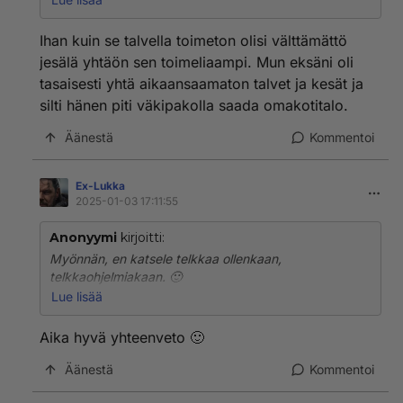
Tammikuisessa pakkassuomessa haluttaa vetää vaan
Ihan kuin se talvella toimeton olisi välttämättö
viltti niskaan ja neuvoa naistaan tekemään saman.
jesälä yhtäön sen toimeliaampi. Mun eksäni oli
Kattellaan sitte kevväämmällä.
tasaisesti yhtä aikaansaamaton talvet ja kesät ja
silti hänen piti väkipakolla saada omakotitalo.
-keinovaginamies-
Äänestä
Kommentoi
Ex-Lukka
2025-01-03 17:11:55
Anonyymi
kirjoitti:
Myönnän, en katsele telkkaa ollenkaan,
telkkaohjelmiakaan. 🙂
Lue lisää
Aattelin, että tämän maan miehet on jurompia, paitsi
alkuhuumassa, kännissä tai työttöminä tai
Aika hyvä yhteenveto 🙂
vastuuttomina töistä eläke tms. helpotus, ne jaksaa
villiintyä ja olla reippaita.
Äänestä
Kommentoi
Jasu