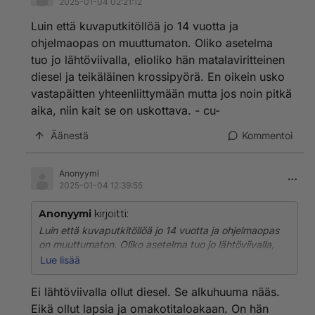
2025-01-04 02:21:12
Luin että kuvaputkitöllöä jo 14 vuotta ja
ohjelmaopas on muuttumaton. Oliko asetelma
tuo jo lähtöviivalla, elioliko hän matalaviritteinen
diesel ja teikäläinen krossipyörä. En oikein usko
vastapäitten yhteenliittymään mutta jos noin pitkä
aika, niin kait se on uskottava. - cu-
Äänestä
Kommentoi
Anonyymi
2025-01-04 12:39:55
Anonyymi
kirjoitti:
Luin että kuvaputkitöllöä jo 14 vuotta ja ohjelmaopas
on muuttumaton. Oliko asetelma tuo jo lähtöviivalla,
elioliko hän matalaviritteinen diesel ja teikäläinen
Lue lisää
krossipyörä. En oikein usko vastapäitten
yhteenliittymään mutta jos noin pitkä aika, niin kait se
Ei lähtöviivalla ollut diesel. Se alkuhuuma nääs.
on uskottava. - cu-
Eikä ollut lapsia ja omakotitaloakaan. On hän