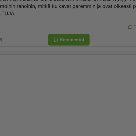
amoihin rahoihin, mitkä kulkevat paremmin ja ovat oikeasti
LTUJA.
ä
Kommentoi