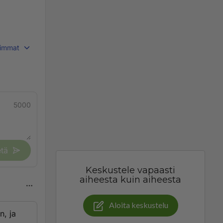
immat
5000
tä
Keskustele vapaasti
aiheesta kuin aiheesta
Aloita keskustelu
n, ja