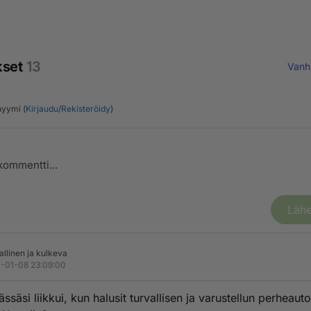
kset
13
Vanh
yymi (
Kirjaudu
/
Rekisteröidy
)
Lähe
allinen ja kulkeva
-01-08 23:09:00
ssäsi liikkui, kun halusit turvallisen ja varustellun perheauto