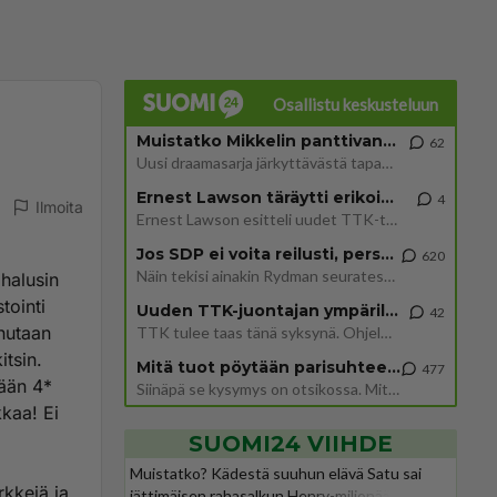
Osallistu keskusteluun
Muistatko Mikkelin panttivankidraaman?
62
Uusi draamasarja järkyttävästä tapauksesta on tulossa. Tositapahtumiin perustuva sarja ammentaa vuoden 1986 Mikkelin pan
Ernest Lawson täräytti erikoisen heiton TTK-lehdistötilaisuudessa: " Onko tässä tarkoituksena...?"
4
Ilmoita
Ernest Lawson esitteli uudet TTK-tähtioppilaat ja opettajat torstaina 6.8. lehdistölle. Tulevalla kaudella on yksi hausk
Jos SDP ei voita reilusti, persut kumoavat demokratian Suomesta
620
Näin tekisi ainakin Rydman seuratessaan idolinsa Trumpin mallia https://www.is.fi/politiikka/art-2000012187244.html
halusin
tointi
Uuden TTK-juontajan ympärillä epätietoisuus sakenee - Nyt MTV hämmentää soppaa
42
hutaan
TTK tulee taas tänä syksynä. Ohjelman uudet tähtioppilaat julkistetaan torstaina 6. elokuuta klo 14 alkavassa lehdistö
tsin.
Mitä tuot pöytään parisuhteessa?
477
tään 4*
Siinäpä se kysymys on otsikossa. Mitäpä siis tuot/toisit pöytään parisuhteessa? Oletko mies vai nainen? Koetko sen mitä
kaa! Ei
SUOMI24 VIIHDE
Muistatko? Kädestä suuhun elävä Satu sai
rkkejä ja
jättimäisen rahasalkun Henry-miljonääriltä