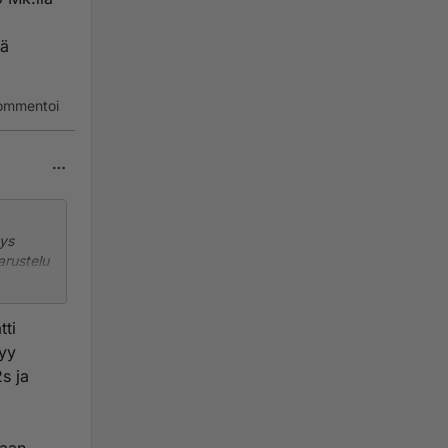
sä
ommentoi
yys
arustelu
rheauto,
ti
tyy
ehoisia"
s ja
.
 Niin
o maali