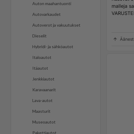
Auton maahantuonti
malleja s
VARUSTE
Autovarkaudet
Autoverot ja vakuutukset
Dieselit
Äänest
Hybridi- ja sähköautot
Italoautot
Itäautot
Jenkkiautot
Karavaanarit
Lava-autot
Maasturit
Museoautot
Pakettiautot