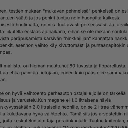
en, testien mukaan "mukavan pehmeissä" penkeissä on es
eläntuen säätö ja jos penkit tuntuu noin huonoilta kaikesta
isestä huolimatta, on vika luultavasti perseessäsi. Ja tarviik
tä liikutella eestaas ajonaikana, eihän se ole mikään soutulai
ista peräpukamista kärsivän "hinkkailijan" kannattaa hankk
enkit, asennon vaihto käy kivuttomasti ja puhtaanapitokin 
mpaa.
t mallisto, on hieman muuttunut 60-luvusta ja tipparellusta.
taa ehkä päivitää tietojaan, ennen kuin päästelee sammako
aan.
 on hyvä vaihtoehto perheauton ostajalle jolle on tärkeää
lisuus ja varustelu.Kun megane ei 1.6 litraisena häviä
uskyvyssäkään 2.0 litraiselle neonille, on se 2 litraa vähem
lla kuluttavana hyvä vaihtoehto. Tämä siis jos arvostettiin ni
, joita keskutelun aloittaja peräänkuulutti. Tuntuu kuitenkin, 
telun aloittaja luuli saavansa "Oikean jenkki-auton" 120.00