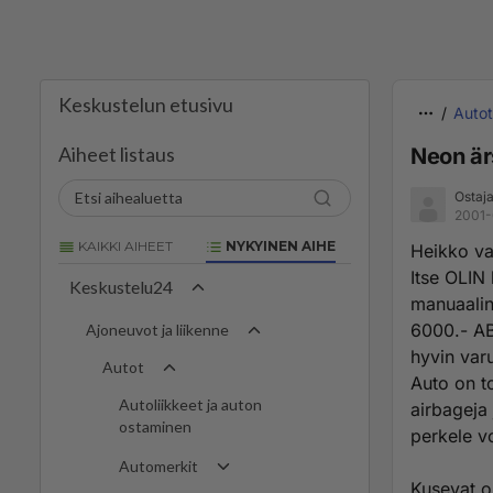
Keskustelun etusivu
Autot
Aiheet listaus
Neon är
Ostaj
2001-
KAIKKI AIHEET
NYKYINEN AIHE
Heikko va
Itse OLIN
Keskustelu24
manuaalin
6000.- AB
Ajoneuvot ja liikenne
hyvin var
Autot
Auto on to
Autoliikkeet ja auton
airbageja
ostaminen
perkele v
Automerkit
Kusevat o