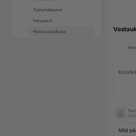
Työsuhdeautot
Vetyautot
Vastau
Yleistä autoilusta
Anon
Turv
2001
Mitä pää