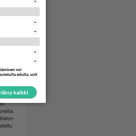
kyt
-kulutus
rainen
ttäminen voi
äsi
utetulla edulla, voit
i
äksy kaikki
on
reilla.
liston
stettu