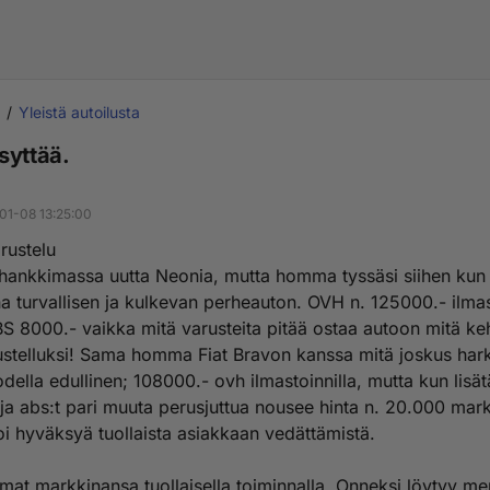
Yleistä autoilusta
syttää.
a
01-08 13:25:00
rustelu
 hankkimassa uutta Neonia, mutta homma tyssäsi siihen kun 
a turvallisen ja kulkevan perheauton. OVH n. 125000.- ilmas
S 8000.- vaikka mitä varusteita pitää ostaa autoon mitä ke
ustelluksi! Sama homma Fiat Bravon kanssa mitä joskus harki
della edullinen; 108000.- ovh ilmastoinnilla, mutta kun lisä
 ja abs:t pari muuta perusjuttua nousee hinta n. 20.000 mark
oi hyväksyä tuollaista asiakkaan vedättämistä.
mat markkinansa tuollaisella toiminnalla. Onneksi löytyy me