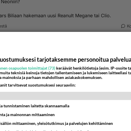
 Neoniin?
rs Biliaan hakemaan uusi Reanult Megane tai Clio.
estä
K
off
001-01-09 09:50:00
Meganessa niin viehättää?
uostumuksesi tarjotaksemme personoitua palvelu
on altehoinen ja alustaltaan tosi löysä. Ovien kaukosäädin t
nen osapuolen toimittajat (73)
keräävät henkilötietoja (esim. IP-osoite ta
aisesti kuten kaikissa ranskalaisissa. Penkit ovat muodotto
 muita teknisiä keinoja tietojen tallentamiseen ja lukemiseen laitteellasi t
a mainoksia ja parhaan mahdollisen asiakaskokemuksen.
 ilman mitään tukea. Perse liimautuu penkkiin niin ettei ase
anit tarvitsevat suostumuksesi seuraaviin:
a nousematta ylös.
nestä
K
t ja tunnistaminen laitetta skannaamalla
urvalllinen ja kulkeva
ta ja mainonnan mittaaminen
001-01-09 16:05:00
sisällön mittaaminen, yleisötutkimus ja palvelujen kehittäminen
kirjoitti: