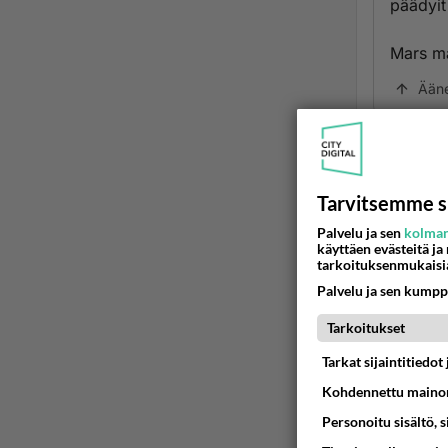
päädyit
Mars ma
Ään
K
2
siinä 
Tarvitsemme s
Sehän 
Palvelu ja sen
kolman
satunn
käyttäen evästeitä ja
tarkoituksenmukaisi
möykyt
Palvelu ja sen kumpp
vaihta
Ää
Tarkoitukset
Tarkat sijaintitiedo
T
Kohdennettu mainon
2
Personoitu sisältö, 
Koff