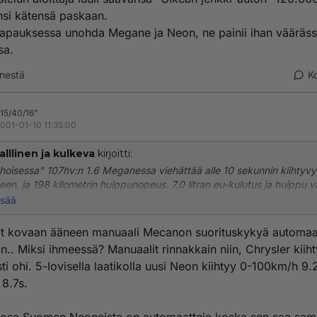
nsi kätensä paskaan.
 tapauksessa unohda Megane ja Neon, ne painii ihan vääräs
sa.
nestä
K
15/40/16"
001-01-10 11:35:00
alllinen ja kulkeva
kirjoitti:
ehoisessa" 107hv:n 1.6 Meganessa viehättää alle 10 sekunnin kiihtyv
een, ja 198 kilometrin huippunopeus. 7.0 litran eu-kulutus ja huippu v
ttää myös.
isää
lisikin kiva kuuulla minkä merkkinen ja mallinen on se 1.6 litrainen pe
at kovaan ääneen manuaali Mecanon suorituskykyä automaat
mielestäsi on "oikean tehoinen"
n.. Miksi ihmeessä? Manuaalit rinnakkain niin, Chrysler kiih
n, että Meganen 1.4 litraiset 95-heppaiset ovat myös mielestäsi "alit
ti ohi. 5-lovisella laatikolla uusi Neon kiihtyy 0-100km/h 9.2
 kerro ihmeessä missä autossa on 1.4 litrainen yli sataheppainen kone
8.7s.
2.0/172hv. vastaan Neon2.0, ei kannata edes mainita kumpi on mopo.
 käy, kun verrataan autoja samankokoisilla moottoreilla. Clio on helpp