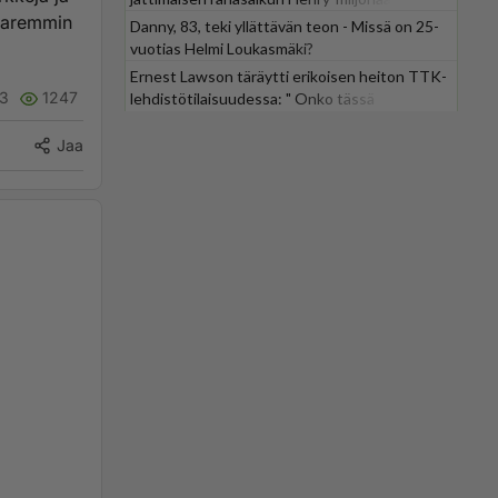
 paremmin
Danny, 83, teki yllättävän teon - Missä on 25-
vuotias Helmi Loukasmäki?
Ernest Lawson täräytti erikoisen heiton TTK-
13
1247
lehdistötilaisuudessa: " Onko tässä
tarkoituksena...?"
Jaa