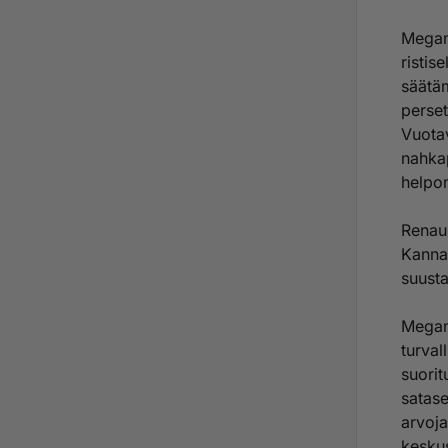
Megan
ristis
säätäm
perset
Vuotav
nahkap
helpo
Renaul
Kannat
suust
Megane
turval
suorit
satase
arvoja
keskus