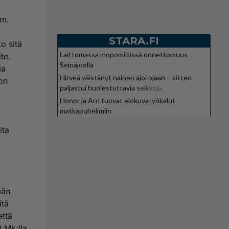
im.
STARA.FI
o sitä
Laittomassa mopomiitissä onnettomuus
te.
Seinäjoella
ia
Hirveä väistänyt nainen ajoi ojaan – sitten
on
paljastui huolestuttavia seikkoja
Honor ja Arri tuovat elokuvatyökalut
matkapuhelimiin
ita
män
itä
että
0 Mk:lla