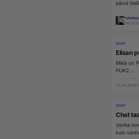
päivä tiel
rsholop
24.03.2
CHAT
Elisan p
Mikä on P
PUK2...
24.04.2024 1
CHAT
Chat ta
Vanha toi
kuin vanha