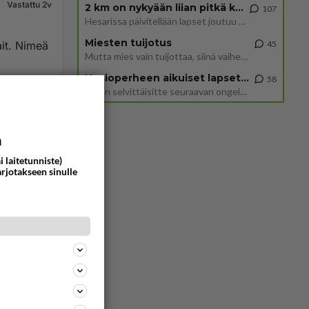
Vastattu 2v
2 km on nykyään liian pitkä koulumatka
107
Hesarissa päivitellään lapset joutuu nyt kulkemaan 2 km kouluun jösses. Ruostefillarilla tuo matka menee vaikka miten äk
Miesten tuijotus
ait. Nimeä
45
Mutta mies vain tuijottaa, siinä vaiheessa käännän itse pään pois. Mikä juttu? Yleensä jos joku tuijottaa tai katsoo, hä
Uusioperheen aikuiset lapset tyhjentää jääkaapin käydessään
58
Miten selvittäisitte seuraavan ongelman, meillä on uusioperhe, minulla teini-ikäiset lapset ja puolisolla aikuiset, jotk
627
0
a
i laitetunniste)
arjotakseen sinulle