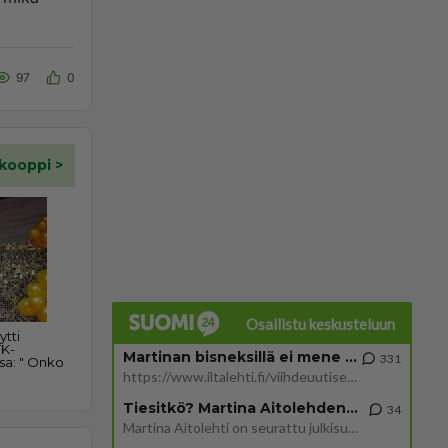
97
0
Osallistu keskusteluun
Martinan bisneksillä ei mene hyvin
331
https://www.iltalehti.fi/viihdeuutiset/a/c46da6ab-340f-4790-aaa7-0865eed2336 Yrityksen konkurssihakemus on tullut kärä
Tiesitkö? Martina Aitolehden isäpuoli on tämä suosittu laulaja
34
Martina Aitolehti on seurattu julkisuuden henkilö. Lähipiiriin mahtuu muitakin tunnettuja henkilöitä. Tiesitkö, että Ma