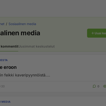
net
Sosiaalinen media
alinen media
Uusi k
 kommentit
Uusimmat keskustelut
MESTA
e eroon
n feikki kaveripyynnöistä....
0:33
0
N MEDIA