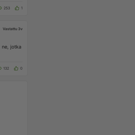
253
1
Vastattu 3v
 ne, jotka
132
0