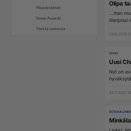
Olipa ta
Pikaviestimet
...ihan mu
Some Awards
illanpissi-
Yleistä somesta
23.10.2023 0
CHAT
Uusi Ch
Nyt on ava
hyväksytä
04.11.2023 16
SOSIAALINE
Minkäla
Linkki: https://yo