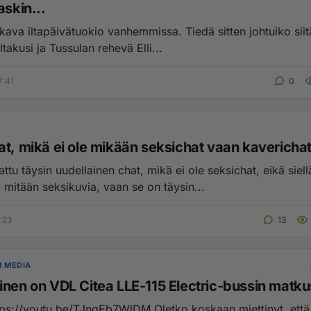
askin...
kava iltapäivätuokio vanhemmissa. Tiedä sitten johtuiko siit
iltakusi ja Tussulan rehevä Elli...
7:41
0
at, mikä ei ole mikään seksichat vaan kaverichat
ttu täysin uudellainen chat, mikä ei ole seksichat, eikä siell
 mitään seksikuvia, vaan se on täysin...
:23
13
N MEDIA
inen on VDL Citea LLE-115 Electric-bussin matk
utu.be/TJnqEb7WlDM Oletko koskaan miettinyt, että mikä