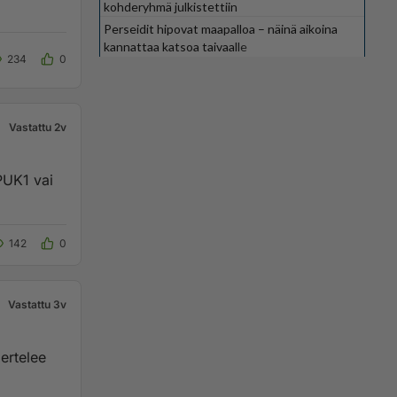
kohderyhmä julkistettiin
Perseidit hipovat maapalloa – näinä aikoina
kannattaa katsoa taivaalle
234
0
Vastattu 2v
PUK1 vai
142
0
Vastattu 3v
ertelee