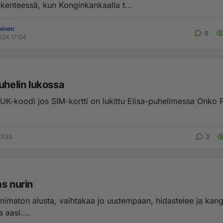
iikenteessä, kun Konginkankaalla t...
ainen
0
024 17:04
uhelin lukossa
UK-koodi jos SIM-kortti on lukittu Elisa-puhelimessa Onko 
3:33
2
as nurin
mimaton alusta, vaihtakaa jo uudempaan, hidastelee ja kang
 aasi....