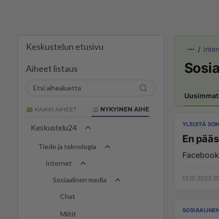
Keskustelun etusivu
Inter
Sosia
Aiheet listaus
Uusimmat
KAIKKI AIHEET
NYKYINEN AIHE
YLEISTÄ SO
Keskustelu24
En pääs
Tiede ja teknologia
Facebooki
Internet
12.10.2023 2
Sosiaalinen media
Chat
SOSIAALINE
Miitit