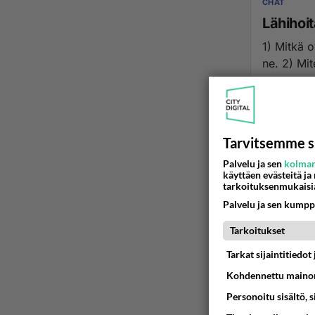
CHAT
Lähihoit
1) Mitkä 
ne. 2) 
12.12.2023 13
Tarvitsemme s
Palvelu ja sen
kolman
käyttäen evästeitä ja
tarkoituksenmukaisi
Palvelu ja sen kumpp
Tarkoitukset
Tarkat sijaintitiedo
Kohdennettu mainon
Personoitu sisältö, 