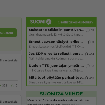
Osallistu keskusteluun
Muistatko Mikkelin panttivankidraaman?
53
eskustelu
Uusi draamasarja järkyttävästä tapauksesta on tulossa. Tositapahtumiin perustuva sarja ammentaa vuoden 1986 Mikkelin pan
Ernest Lawson täräytti erikoisen heiton TTK-lehdistötilaisuudessa: " Onko tässä tarkoituksena...?"
3
Ernest Lawson esitteli uudet TTK-tähtioppilaat ja opettajat torstaina 6.8. lehdistölle. Tulevalla kaudella on yksi hausk
Jos SDP ei voita reilusti, persut kumoavat demokratian Suomesta
614
Näin tekisi ainakin Rydman seuratessaan idolinsa Trumpin mallia https://www.is.fi/politiikka/art-2000012187244.html
Ei vastauksia
Uuden TTK-juontajan ympärillä epätietoisuus sakenee - Nyt MTV hämmentää soppaa
36
TTK tulee taas tänä syksynä. Ohjelman uudet tähtioppilaat julkistetaan torstaina 6. elokuuta klo 14 alkavassa lehdistö
Mitä tuot pöytään parisuhteessa?
460
Siinäpä se kysymys on otsikossa. Mitäpä siis tuot/toisit pöytään parisuhteessa? Oletko mies vai nainen? Koetko sen mitä
322
0
SUOMI24 VIIHDE
Muistatko? Kädestä suuhun elävä Satu sai
Ei vastauksia
jättimäisen rahasalkun Henry-miljonääriltä