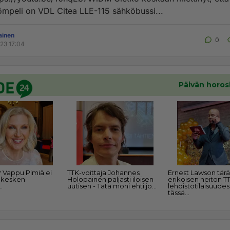
mpeli on VDL Citea LLE-115 sähköbussi...
ainen
0
023 17:04