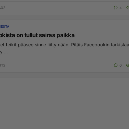
2:02
4
MESTA
ista on tullut sairas paikka
et feikit pääsee sinne liittymään. Pitäis Facebookin tarkistaa
y....
1:12
6