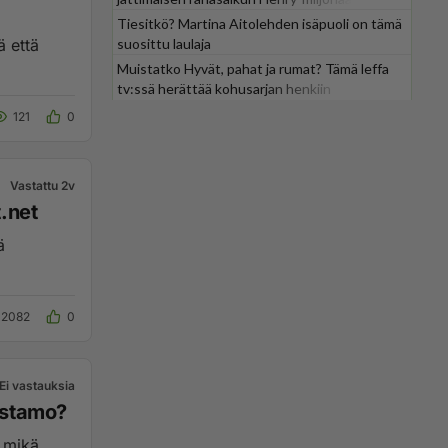
Tiesitkö? Martina Aitolehden isäpuoli on tämä
ä että
suosittu laulaja
Muistatko Hyvät, pahat ja rumat? Tämä leffa
tv:ssä herättää kohusarjan henkiin
121
0
Vastattu 2v
.net
ä
2082
0
Ei vastauksia
ustamo?