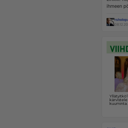
ihmeen pö
rsholop
08.12.2