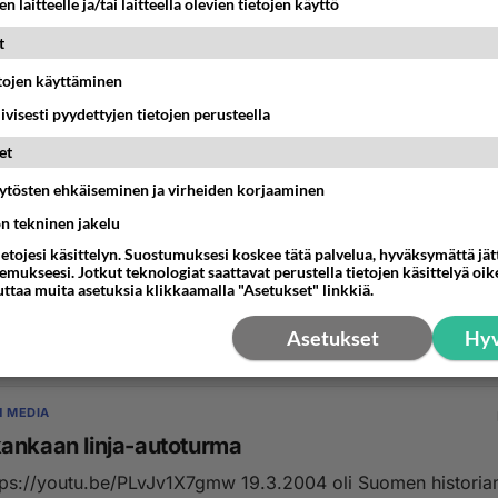
n laitteelle ja/tai laitteella olevien tietojen käyttö
t
etojen käyttäminen
iivisesti pyydettyjen tietojen perusteella
et
äytösten ehkäiseminen ja virheiden korjaaminen
 hauskaa?
ön tekninen jakelu
ietojesi käsittelyn. Suostumuksesi koskee tätä palvelua, hyväksymättä jä
-hemmo vanhimmissa väittää, ettei siellä keskustella koska
mukseesi. Jotkut teknologiat saattavat perustella tietojen käsittelyä oike
. Toinen vastaa, että sama ulina...
uttaa muita asetuksia klikkaamalla "Asetukset" linkkiä.
Asetukset
Hyv
6:48
17
N MEDIA
ankaan linja-autoturma
tu.be/PLvJv1X7gmw 19.3.2004 oli Suomen historian synkin