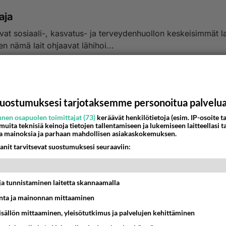
aja
ovat sosiaali-, kasvatus- ja terveydenhuollon keskeisimmät l
Miten nämä lait ohjaavat lähihoi...
:44
3
uostumuksesi tarjotaksemme personoitua palvelu
nen osapuolen toimittajat (73)
keräävät henkilötietoja (esim. IP-osoite ta
 muita teknisiä keinoja tietojen tallentamiseen ja lukemiseen laitteellasi t
a mainoksia ja parhaan mahdollisen asiakaskokemuksen.
anit tarvitsevat suostumuksesi seuraaviin:
t ja tunnistaminen laitetta skannaamalla
ta ja mainonnan mittaaminen
sisällön mittaaminen, yleisötutkimus ja palvelujen kehittäminen