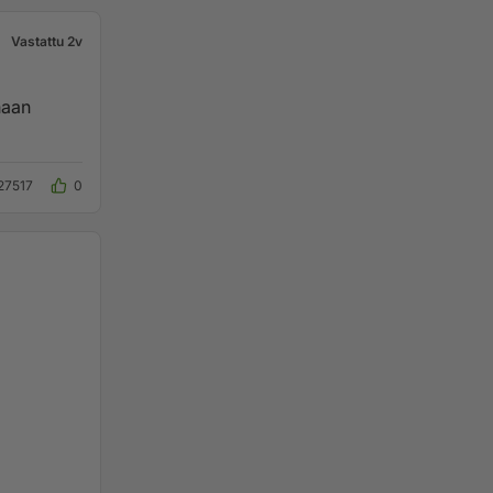
Vastattu 2v
27517
0