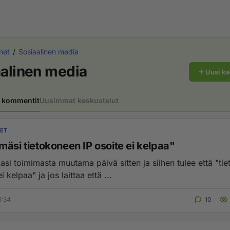
net
Sosiaalinen media
alinen media
Uusi k
 kommentit
Uusimmat keskustelut
MET
mäsi tietokoneen IP osoite ei kelpaa"
asi toimimasta muutama päivä sitten ja siihen tulee että "ti
i kelpaa" ja jos laittaa että ...
1:34
10