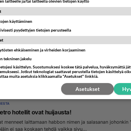
n laitteelle ja/tai laitteella olevien tietojen käyttö
t
etojen käyttäminen
iivisesti pyydettyjen tietojen perusteella
et
äytösten ehkäiseminen ja virheiden korjaaminen
MESTA
ön tekninen jakelu
 on Habbossa 243 kaveria
ietojesi käsittelyn. Suostumuksesi koskee tätä palvelua, hyväksymättä jä
aan käy siellä enää joten 300 ei tule täyteen....
mukseesi. Jotkut teknologiat saattavat perustella tietojen käsittelyä oike
uttaa muita asetuksia klikkaamalla "Asetukset" linkkiä.
4:40
1
Asetukset
Hyv
MESTA
tro hotellit ovat huijausta!
t menneet laittamaan habbon nimen ja salasanan johonkin "
 Näin ei saa koskaan tehdä vaikka sivu...