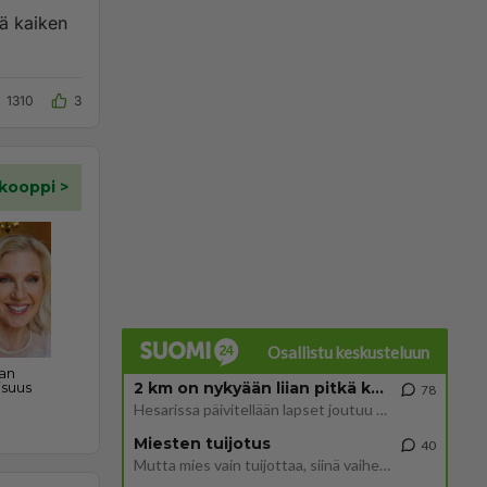
ä kaiken
1310
3
Osallistu keskusteluun
2 km on nykyään liian pitkä koulumatka
78
Hesarissa päivitellään lapset joutuu nyt kulkemaan 2 km kouluun jösses. Ruostefillarilla tuo matka menee vaikka miten äk
Miesten tuijotus
40
Mutta mies vain tuijottaa, siinä vaiheessa käännän itse pään pois. Mikä juttu? Yleensä jos joku tuijottaa tai katsoo, hä