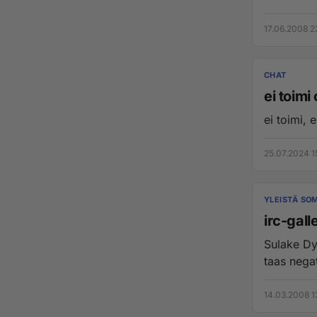
17.06.2008 2
CHAT
ei toimi 
ei toimi, 
25.07.2024 1
YLEISTÄ SO
irc-gall
Sulake Dy
taas negati
14.03.2008 1