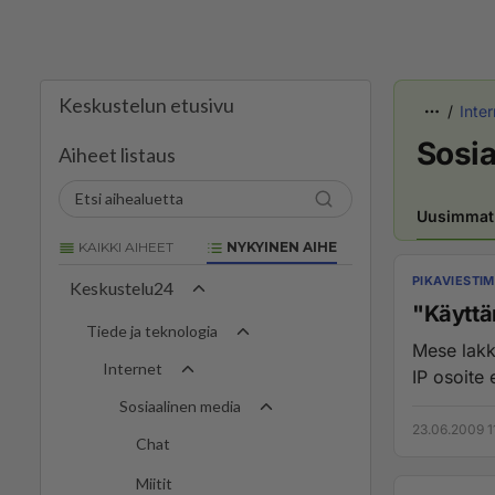
Keskustelun etusivu
Inter
Sosia
Aiheet listaus
Uusimmat
KAIKKI AIHEET
NYKYINEN AIHE
PIKAVIESTI
Keskustelu24
"Käyttä
Tiede ja teknologia
Mese lakk
Internet
IP osoite e
Sosiaalinen media
23.06.2009 1
Chat
Miitit