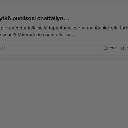
kö puolisosi chattailyn...
ereita tällaisella tapahtumalle, vai mahdanko olla turhaan
itseäni kiusannut? Vaimoni on usein ollut ai...
:07
204