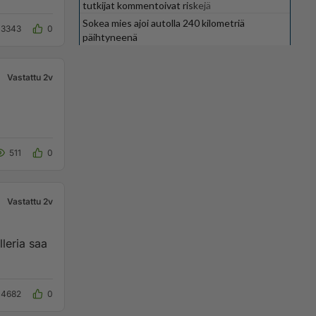
tutkijat kommentoivat riskejä
Sokea mies ajoi autolla 240 kilometriä
3343
0
päihtyneenä
Vastattu 2v
511
0
Vastattu 2v
leria saa
4682
0