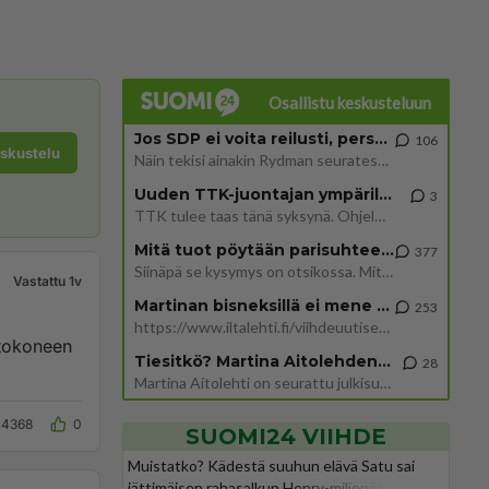
Osallistu keskusteluun
Jos SDP ei voita reilusti, persut kumoavat demokratian Suomesta
106
eskustelu
Näin tekisi ainakin Rydman seuratessaan idolinsa Trumpin mallia https://www.is.fi/politiikka/art-2000012187244.html
Uuden TTK-juontajan ympärillä epätietoisuus sakenee - Nyt MTV hämmentää soppaa
3
TTK tulee taas tänä syksynä. Ohjelman uudet tähtioppilaat julkistetaan torstaina 6. elokuuta klo 14 alkavassa lehdistö
Mitä tuot pöytään parisuhteessa?
377
Siinäpä se kysymys on otsikossa. Mitäpä siis tuot/toisit pöytään parisuhteessa? Oletko mies vai nainen? Koetko sen mitä
Vastattu 1v
Martinan bisneksillä ei mene hyvin
253
https://www.iltalehti.fi/viihdeuutiset/a/c46da6ab-340f-4790-aaa7-0865eed2336 Yrityksen konkurssihakemus on tullut kärä
etokoneen
Tiesitkö? Martina Aitolehden isäpuoli on tämä suosittu laulaja
28
Martina Aitolehti on seurattu julkisuuden henkilö. Lähipiiriin mahtuu muitakin tunnettuja henkilöitä. Tiesitkö, että Ma
4368
0
SUOMI24 VIIHDE
Muistatko? Kädestä suuhun elävä Satu sai
jättimäisen rahasalkun Henry-miljonääriltä