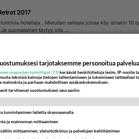
etrot 2017
oimivia hotelleja.. Mieluiten sellasia joissa käy ainakin 10 tyyppii
. Ja suomalainen täytyy olla ...
4:26
23
uostumuksesi tarjotaksemme personoitua palvelu
nen osapuolen toimittajat (73)
keräävät henkilötietoja (esim. IP-osoite ta
 muita teknisiä keinoja tietojen tallentamiseen ja lukemiseen laitteellasi t
a mainoksia ja parhaan mahdollisen asiakaskokemuksen.
anit tarvitsevat suostumuksesi seuraaviin:
t ja tunnistaminen laitetta skannaamalla
ta ja mainonnan mittaaminen
sisällön mittaaminen, yleisötutkimus ja palvelujen kehittäminen