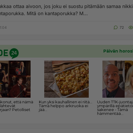
kkaa ottaa aivoon, jos joku ei suostu pitämään samaa nikki
ntaporukka. Mitä on kantaporukka? M...
1:04
72