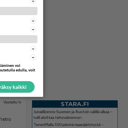
Vastattu 1v
ttäminen voi
utetulla edulla, voit
576
0
äksy kaikki
Vastattu 1v
STARA.FI
Junaliikenne Suomen ja Ruotsin välillä alkaa –
tulli aloittaa tehovalvonnan
retro
Teneriffalla 550 pientä maanjäristystä –