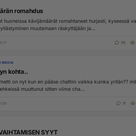
äärän romahdus
 huoneissa kävijämäärät romahtaneet hurjasti, kyseessä v
kyllästyminen muutamaan räskyttäjään ja...
5:17
70
N MEDIA
yn kohta..
etti on nyt kun en pääse chattiin vaikka kuinka yritän?? mi
ehkeissä muuttunut sitten viime cha...
0:59
11
 VAIHTAMISEN SYYT