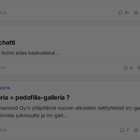
3:20
41
chatti
e itoimi edes keskustelut...
5:51
4
MESTA
eria = pedofilia-galleria ?
namoid Oy:n ylläpitämä nuoren aikuisten nettiyhteisö irc-gal
ivista julkisuutta ja irc-gall...
3:33
7