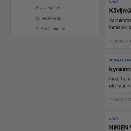
CHAT
Pikaviestimet
Kävijm
Some Awards
Vanhimmat
ihmisten 
Yleistä somesta
14.06.2024 0
SOSIAALINE
kyrsiinn
mikä hemm
ole mun v
19.03.2010 2
CHAT
NIKIEN