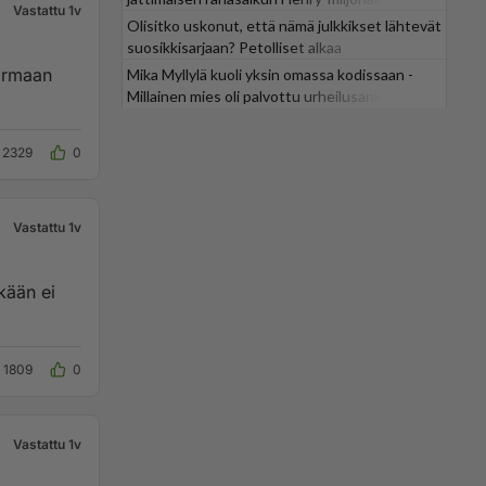
Vastattu 1v
Olisitko uskonut, että nämä julkkikset lähtevät
suosikkisarjaan? Petolliset alkaa
jättiyllätyksellä
armaan
Mika Myllylä kuoli yksin omassa kodissaan -
Millainen mies oli palvottu urheilusankari?
2329
0
Vastattu 1v
kään ei
1809
0
Vastattu 1v