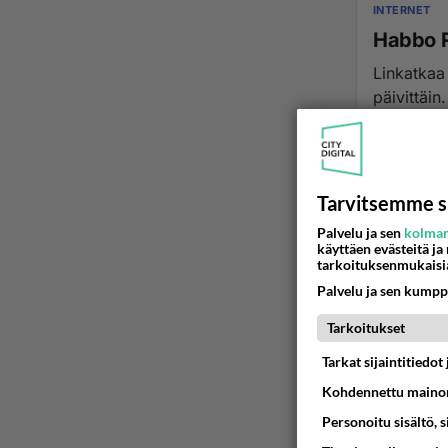
INTERNET
Habbo R
Linkatkaa t
päivittäin
19.05.2017 1
Tarvitsemme s
Palvelu ja sen
kolman
käyttäen evästeitä ja
tarkoituksenmukaisi
Palvelu ja sen kumpp
Tarkoitukset
Tarkat sijaintitiedo
Kohdennettu mainon
Personoitu sisältö, 