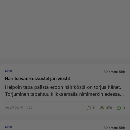
CHAT
Vastattu 5kk
Häiritsevän keskustelijan viestit
Helpoin tapa päästä eroon häiriköstä on torjua hänet.
Torjuminen tapahtuu klikkaamalla nimimerkin edessä
olevaa puhekup...
29.07.2025 13:47
9
379
0
CHAT
Vastattu 5kk