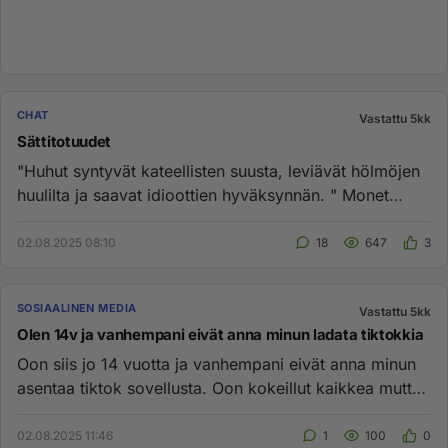
CHAT
Vastattu 5kk
Sättitotuudet
"Huhut syntyvät kateellisten suusta, leviävät hölmöjen
huulilta ja saavat idioottien hyväksynnän. " Monet
sätissä kier...
02.08.2025 08:10
18
647
3
SOSIAALINEN MEDIA
Vastattu 5kk
Olen 14v ja vanhempani eivät anna minun ladata tiktokkia
Oon siis jo 14 vuotta ja vanhempani eivät anna minun
asentaa tiktok sovellusta. Oon kokeillut kaikkea mutta
mikään ei tu...
02.08.2025 11:46
1
100
0