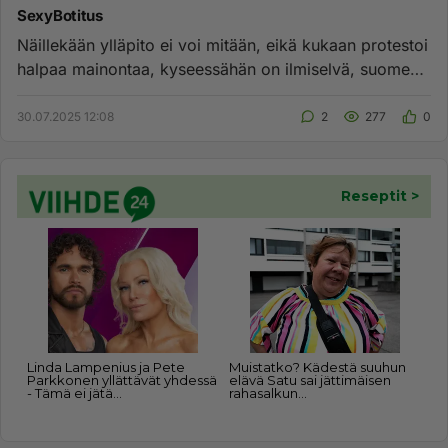
SexyBotitus
Näillekään ylläpito ei voi mitään, eikä kukaan protestoi
halpaa mainontaa, kyseessähän on ilmiselvä, suomeks
ruotsik...
30.07.2025 12:08
2
277
0