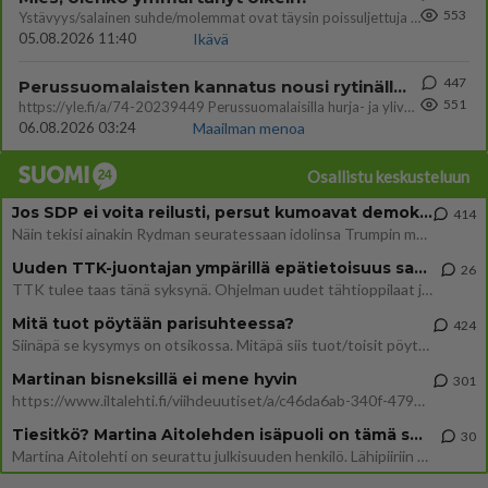
553
Ystävyys/salainen suhde/molemmat ovat täysin poissuljettuja asioita? Nainen
05.08.2026 11:40
Ikävä
447
Perussuomalaisten kannatus nousi rytinällä Ylen tänään julkaisemassa tuoreimmassa gallup-kyselyssä.
551
https://yle.fi/a/74-20239449 Perussuomalaisilla hurja- ja ylivoimaisesti suurin nousu tässä uudessa Ylen gallupissa. Kyl
06.08.2026 03:24
Maailman menoa
Osallistu keskusteluun
Jos SDP ei voita reilusti, persut kumoavat demokratian Suomesta
414
Näin tekisi ainakin Rydman seuratessaan idolinsa Trumpin mallia https://www.is.fi/politiikka/art-2000012187244.html
Uuden TTK-juontajan ympärillä epätietoisuus sakenee - Nyt MTV hämmentää soppaa
26
TTK tulee taas tänä syksynä. Ohjelman uudet tähtioppilaat julkistetaan torstaina 6. elokuuta klo 14 alkavassa lehdistö
Mitä tuot pöytään parisuhteessa?
424
Siinäpä se kysymys on otsikossa. Mitäpä siis tuot/toisit pöytään parisuhteessa? Oletko mies vai nainen? Koetko sen mitä
Martinan bisneksillä ei mene hyvin
301
https://www.iltalehti.fi/viihdeuutiset/a/c46da6ab-340f-4790-aaa7-0865eed2336 Yrityksen konkurssihakemus on tullut kärä
Tiesitkö? Martina Aitolehden isäpuoli on tämä suosittu laulaja
30
Martina Aitolehti on seurattu julkisuuden henkilö. Lähipiiriin mahtuu muitakin tunnettuja henkilöitä. Tiesitkö, että Ma