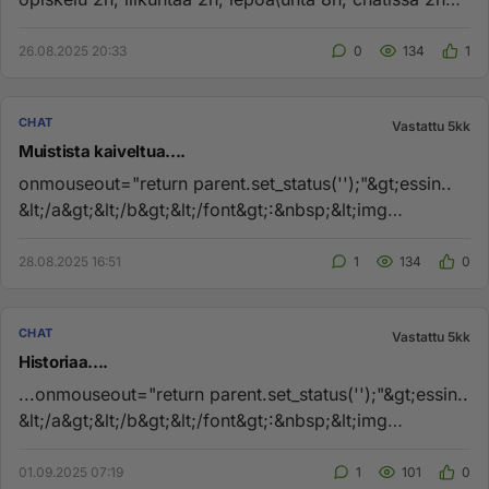
Yhteensä 26h\vrk ...
26.08.2025 20:33
0
134
1
CHAT
Vastattu 5kk
Muistista kaiveltua....
onmouseout="return parent.set_status('');"&gt;essin..
&lt;/a&gt;&lt;/b&gt;&lt;/font&gt;:&nbsp;&lt;img
border=0 src='htt...
28.08.2025 16:51
1
134
0
CHAT
Vastattu 5kk
Historiaa....
...onmouseout="return parent.set_status('');"&gt;essin..
&lt;/a&gt;&lt;/b&gt;&lt;/font&gt;:&nbsp;&lt;img
border=0 src='h...
01.09.2025 07:19
1
101
0