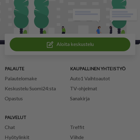
Aloita keskustelu
PALAUTE
KAUPALLINEN YHTEISTYÖ
Palautelomake
Auto1 Vaihtoautot
Keskustelu Suomi24:sta
TV-ohjelmat
Opastus
Sanakirja
PALVELUT
Chat
Treffit
Hyötylinkit
Viihde