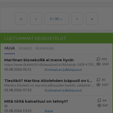
9
/
30
LUETUIMMAT KESKUSTELUT
PÄIVÄ
VIIKKO
KUUKAUSI
301
Martinan bisneksillä ei mene hyvin
1243
https://www.iltalehti.fi/viihdeuutiset/a/c46da6ab-340f-4790-aaa7-0865eed2336 Yrityksen konkurssihakemus on tullut kärä
05.08.2026 05:51
Kotimaiset julkkisjuorut
30
Tiesitkö? Martina Aitolehden isäpuoli on tämä suosittu laulaja
1017
Martina Aitolehti on seurattu julkisuuden henkilö. Lähipiiriin mahtuu muitakin tunnettuja henkilöitä. Tiesitkö, että Ma
05.08.2026 07:23
Kotimaiset julkkisjuorut
64
Mitä töitä kaivattusi on tehnyt?
847
😅
05.08.2026 13:25
Ikävä