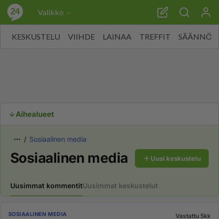
Valikko
KESKUSTELU
VIIHDE
LAINAA
TREFFIT
SÄÄNNÖT
Aihealueet
Sosiaalinen media
Sosiaalinen media
Uusi keskustelu
Uusimmat kommentit
Uusimmat keskustelut
SOSIAALINEN MEDIA
Vastattu 5kk