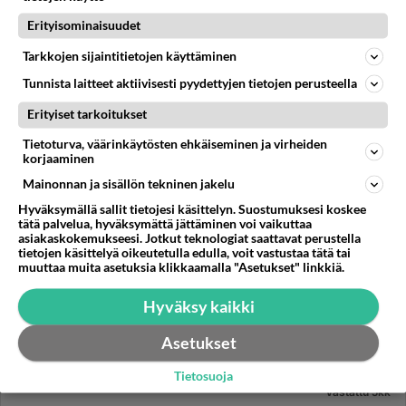
toisten sätissä ...
Erityisominaisuudet
12.08.2025 08:02
15
651
3
Tarkkojen sijaintitietojen käyttäminen
Tunnista laitteet aktiivisesti pyydettyjen tietojen perusteella
Erityiset tarkoitukset
Tietoturva, väärinkäytösten ehkäiseminen ja virheiden
korjaaminen
Mainonnan ja sisällön tekninen jakelu
Hyväksymällä sallit tietojesi käsittelyn. Suostumuksesi koskee
tätä palvelua, hyväksymättä jättäminen voi vaikuttaa
asiakaskokemukseesi. Jotkut teknologiat saattavat perustella
tietojen käsittelyä oikeutetulla edulla, voit vastustaa tätä tai
muuttaa muita asetuksia klikkaamalla "Asetukset" linkkiä.
Hyväksy kaikki
Asetukset
Tietosuoja
CHAT
Vastattu 5kk