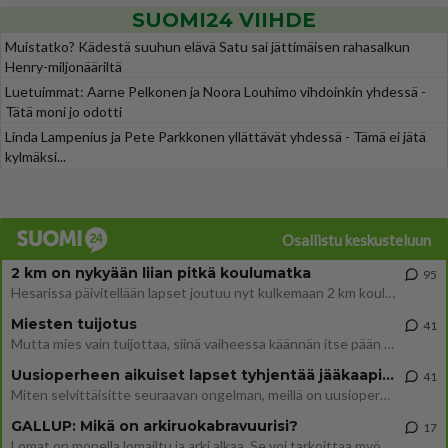
SUOMI24 VIIHDE
Muistatko? Kädestä suuhun elävä Satu sai jättimäisen rahasalkun
Henry-miljonääriltä
Luetuimmat: Aarne Pelkonen ja Noora Louhimo vihdoinkin yhdessä -
Tätä moni jo odotti
Linda Lampenius ja Pete Parkkonen yllättävät yhdessä - Tämä ei jätä
kylmäksi...
Osallistu keskusteluun
2 km on nykyään liian pitkä koulumatka
95
Hesarissa päivitellään lapset joutuu nyt kulkemaan 2 km kouluun jösses. Ruostefillarilla tuo matka menee vaikka miten äk
Miesten tuijotus
41
Mutta mies vain tuijottaa, siinä vaiheessa käännän itse pään pois. Mikä juttu? Yleensä jos joku tuijottaa tai katsoo, hä
Uusioperheen aikuiset lapset tyhjentää jääkaapin käydessään
41
Miten selvittäisitte seuraavan ongelman, meillä on uusioperhe, minulla teini-ikäiset lapset ja puolisolla aikuiset, jotk
GALLUP: Mikä on arkiruokabravuurisi?
17
Lomat on monella lomailtu ja arki alkaa. Se voi tarkoittaa myös sitä, että grillailut on grillattu ja palataan arjen ruo