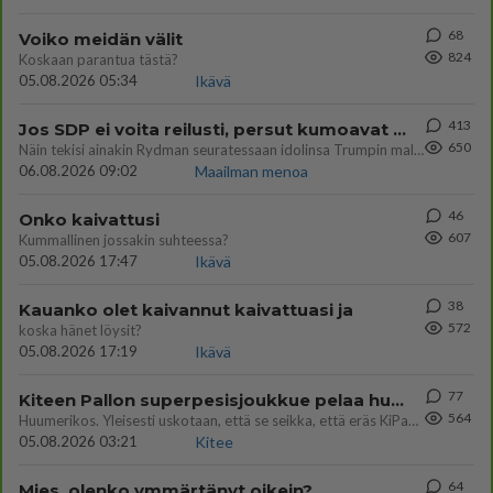
68
Voiko meidän välit
824
Koskaan parantua tästä?
05.08.2026 05:34
Ikävä
413
Jos SDP ei voita reilusti, persut kumoavat demokratian Suomesta
650
Näin tekisi ainakin Rydman seuratessaan idolinsa Trumpin mallia https://www.is.fi/politiikka/art-2000012187244.html
06.08.2026 09:02
Maailman menoa
46
Onko kaivattusi
607
Kummallinen jossakin suhteessa?
05.08.2026 17:47
Ikävä
38
Kauanko olet kaivannut kaivattuasi ja
572
koska hänet löysit?
05.08.2026 17:19
Ikävä
77
Kiteen Pallon superpesisjoukkue pelaa huumeiden vaikutuksen alaisena
564
Huumerikos. Yleisesti uskotaan, että se seikka, että eräs KiPan pelaaja kärähtää huumeista, on vain jäävuoren huippu. M
05.08.2026 03:21
Kitee
64
Mies, olenko ymmärtänyt oikein?