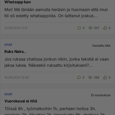
Whatsapp ban
Moi! Mä tänään aamulla heräsin ja huomasin että mun
tili oli estetty whatsappista. On laittanut joskus
kanavalle jotain ...
13.08.2025 11:12
3
201
0
CHAT
Vastattu 5kk
Ruks Naks..
Jos ruksaa chatissa jonkun nikin, jonka tekstiä ei vaan
jaksa lukea. Näkeekö ruksattu kirjoitukseni?...
16.08.2025 15:40
3
326
0
CHAT
Ei vastauksia
Vuorokausi ei riitä
Töissä 8h , työmatkoihin 1h, perheen hoitoa 3h.
opiskelu 2h, liikuntaa 2h, lepoa\unta 8h, chatissa 2h