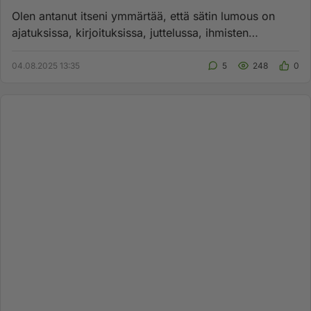
Olen antanut itseni ymmärtää, että sätin lumous on
ajatuksissa, kirjoituksissa, juttelussa, ihmisten
kohkaamisissa tai k...
04.08.2025 13:35
5
248
0