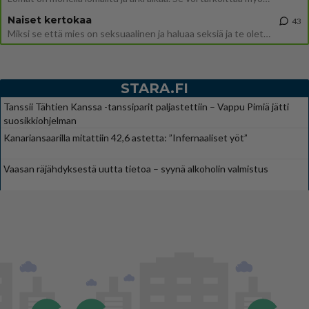
Naiset kertokaa
43
Miksi se että mies on seksuaalinen ja haluaa seksiä ja te olette hänen mielestänne haluttava on vastenmielistä? Mikä sii
STARA.FI
Tanssii Tähtien Kanssa -tanssiparit paljastettiin – Vappu Pimiä jätti
suosikkiohjelman
Kanariansaarilla mitattiin 42,6 astetta: ”Infernaaliset yöt”
Vaasan räjähdyksestä uutta tietoa – syynä alkoholin valmistus