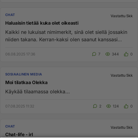
CHAT
Vastattu 5kk
Haluaisin tietää kuka olet oikeasti
Kaikki ne lukuisat nimimerkit, sinä olet siellä jossakin
niiden takana. Kerran-kaksi olen saanut kanssasi
jutella, kenti...
06.08.2025 17:36
7
344
0
SOSIAALINEN MEDIA
Vastattu 5kk
Moi tilatkaa Olekka
Käykää tilaamassa olekka...
07.08.2025 11:32
2
124
0
CHAT
Vastattu 5kk
Chat-life - irl