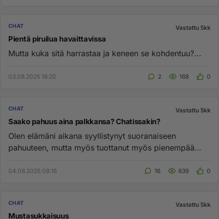
CHAT
Vastattu 5kk
Pientä piruilua havaittavissa
Mutta kuka sitä harrastaa ja keneen se kohdentuu?...
03.08.2025 18:20
2
168
0
CHAT
Vastattu 5kk
Saako pahuus aina palkkansa? Chatissakin?
Olen elämäni aikana syyllistynyt suoranaiseen
pahuuteen, mutta myös tuottanut myös pienempää
pahaa laiminlyömällä, olema...
04.08.2025 08:16
16
639
0
CHAT
Vastattu 5kk
Mustasukkaisuus