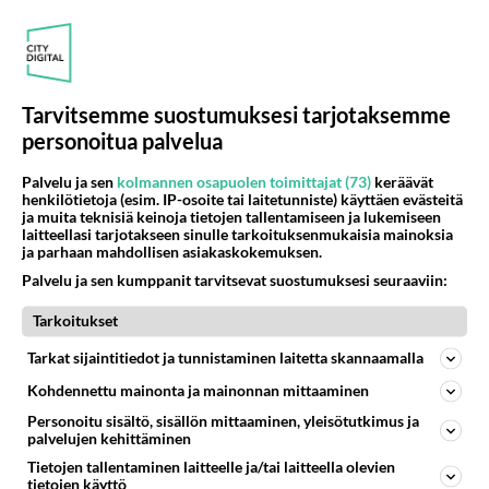
Nykyään some on melko tavallista elämää. Tavallisen
elämän tavallisia ilmiöitä. Eiks? Semitä sätissä saamme
lukea ei ...
10.08.2025 15:48
19
567
1
Tarvitsemme suostumuksesi tarjotaksemme
personoitua palvelua
CHAT
Vastattu 5kk
Palvelu ja sen
kolmannen osapuolen toimittajat (73)
keräävät
kuusibaari
henkilötietoja (esim. IP-osoite tai laitetunniste) käyttäen evästeitä
ja muita teknisiä keinoja tietojen tallentamiseen ja lukemiseen
kuusibaarissa pinnan alla kytenyt jo kuukausia
laitteellasi tarjotakseen sinulle tarkoituksenmukaisia mainoksia
ja parhaan mahdollisen asiakaskokemuksen.
turhautuminen luotsien toimintaa,tai nimenomaan
Palvelu ja sen kumppanit tarvitsevat suostumuksesi seuraaviin:
toimettomuutta koskien mi...
11.08.2025 18:42
24
625
2
Tarkoitukset
Tarkat sijaintitiedot ja tunnistaminen laitetta skannaamalla
CHAT
Vastattu 10kk
Kohdennettu mainonta ja mainonnan mittaaminen
Tottahan se on
Personoitu sisältö, sisällön mittaaminen, yleisötutkimus ja
palvelujen kehittäminen
että ne toiset, tulevat sättiin vain riitelemään,
arvostelemaan, vitt.kett.ärsyttämään, hankaloittamaan
Tietojen tallentaminen laitteelle ja/tai laitteella olevien
tietojen käyttö