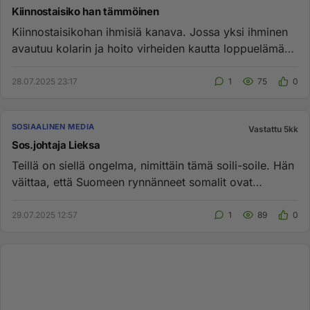
Kiinnostaisiko han tämmöinen
Kiinnostaisikohan ihmisiä kanava. Jossa yksi ihminen
avautuu kolarin ja hoito virheiden kautta loppuelämän
vammautumise...
28.07.2025 23:17
1
75
0
SOSIAALINEN MEDIA
Vastattu 5kk
Sos.johtaja Lieksa
Teillä on siellä ongelma, nimittäin tämä soili-soile. Hän
väittaa, että Suomeen rynnänneet somalit ovat
korkeasti koulu...
29.07.2025 12:57
1
89
0