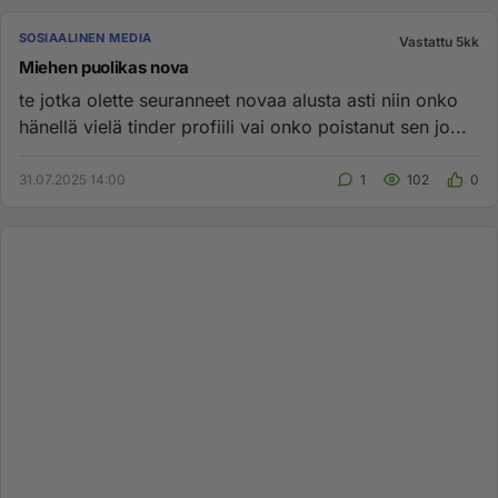
SOSIAALINEN MEDIA
Vastattu 5kk
Miehen puolikas nova
te jotka olette seuranneet novaa alusta asti niin onko
hänellä vielä tinder profiili vai onko poistanut sen jo...
31.07.2025 14:00
1
102
0