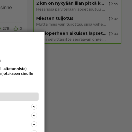
2 km on nykyään liian pitkä koulumatka
99
 sinne
Hesarissa päivitellään lapset joutuu nyt kulkemaan 2 km kouluun jösses. Ruostefillarilla tuo matka menee vaikka miten äk
Miesten tuijotus
42
Mutta mies vain tuijottaa, siinä vaiheessa käännän itse pään pois. Mikä juttu? Yleensä jos joku tuijottaa tai katsoo, hä
276
0
Uusioperheen aikuiset lapset tyhjentää jääkaapin käydessään
44
Miten selvittäisitte seuraavan ongelman, meillä on uusioperhe, minulla teini-ikäiset lapset ja puolisolla aikuiset, jotk
a
i laitetunniste)
arjotakseen sinulle