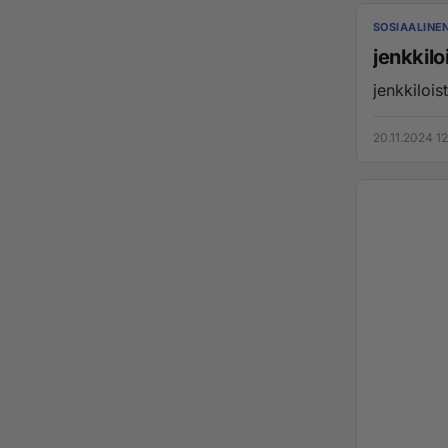
SOSIAALINE
jenkkilo
jenkkilois
20.11.2024 1