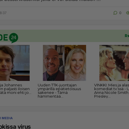
8:37
0
N MEDIA
kissa virus