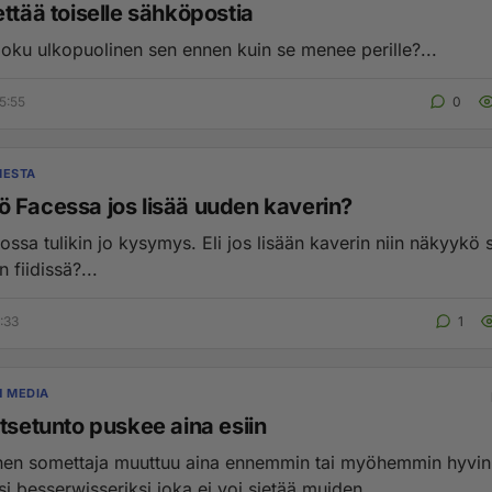
ttää toiselle sähköpostia
oku ulkopuolinen sen ennen kuin se menee perille?...
5:55
0
MESTA
 Facessa jos lisää uuden kaverin?
kossa tulikin jo kysymys. Eli jos lisään kaverin niin näkyykö
 fiidissä?...
:33
1
N MEDIA
tsetunto puskee aina esiin
en somettaja muuttuu aina ennemmin tai myöhemmin hyvin
si besserwisseriksi joka ei voi sietää muiden ...