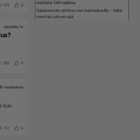
mätkäisi 160 sakkoa
175
0
Sääennuste ulottuu nyt marraskuulle – tältä
näyttää syksyn sää
Vastattu 1v
lua?
292
0
Ei vastauksia
ä kun
117
0