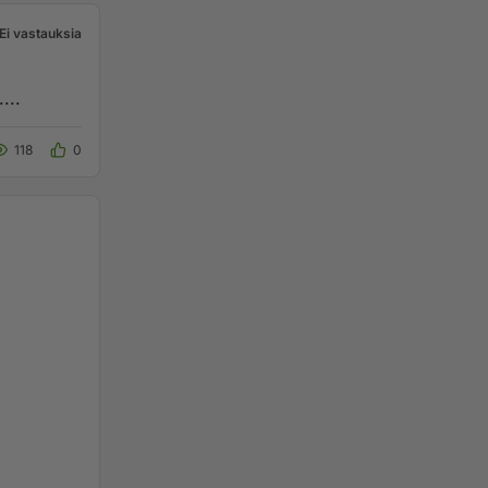
Ei vastauksia
...
118
0