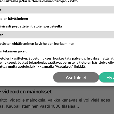
n laitteelle ja/tai laitteella olevien tietojen käyttö
t
etojen käyttäminen
iivisesti pyydettyjen tietojen perusteella
MESTA
et
puhuu Habbo hotellin KUY43LK231
äytösten ehkäiseminen ja virheiden korjaaminen
 jotkut teistä Habbossa käyvistä lapsista tänään Kankaanpä
ön tekninen jakelu
sa. Minä itse olen 34-vuotias sinkkumies...
ietojesi käsittelyn. Suostumuksesi koskee tätä palvelua, hyväksymättä jä
mukseesi. Jotkut teknologiat saattavat perustella tietojen käsittelyä oike
uttaa muita asetuksia klikkaamalla "Asetukset" linkkiä.
0:57
0
Asetukset
Hyv
MESTA
 videoiden mainokset
ittoi videolle mainoksia, vaikka kanavaa ei voi vielä edes
aa. Kaupallistaminen vaatii 1000 tilaajaa...