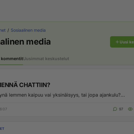
net
Sosiaalinen media
alinen media
Uusi k
 kommentit
Uusimmat keskustelut
MENNÄ CHATTIIN?
ynä lemmen kaipuu vai yksinäisyys, tai jopa ajankulu?...
6:07
97
MET