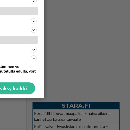
Ei vastauksia
än
ttäminen voi
utetulla edulla, voit
250
0
äksy kaikki
Ei vastauksia
STARA.FI
Perseidit hipovat maapalloa – näinä aikoina
kannattaa katsoa taivaalle
Poliisi valvoi Jyväskylän rallin liikennettä –