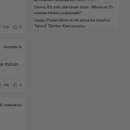
Danny, 83, teki yllättävän teon - Missä on 25-
vuotias Helmi Loukasmäki?
Vappu Pimiän lähtö ei ole ainoa iso muutos -
Tanssii Tähtien Kanssa palaa
226
0
Vastattu 1v
 se minun
198
0
Ei vastauksia