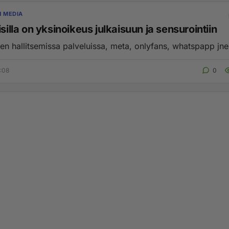
N MEDIA
isilla on yksinoikeus julkaisuun ja sensurointiin
ten hallitsemissa palveluissa, meta, onlyfans, whatspapp jne.
2:08
0