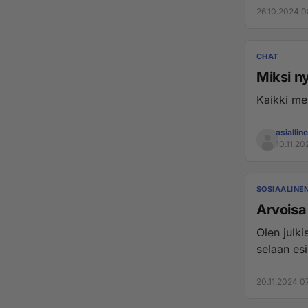
26.10.2024 0
CHAT
Miksi n
Kaikki me
asiallin
10.11.20
SOSIAALINE
Arvoisa 
Olen julk
selaan esi
20.11.2024 0