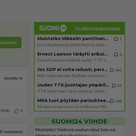
Osallistu keskusteluun
Muistatko Mikkelin panttivankidraaman?
1
eskustelu
Uusi draamasarja järkyttävästä tapauksesta on tulossa. Tositapahtumiin perustuva sarja ammentaa vuoden 1986 Mikkelin pan
Ernest Lawson täräytti erikoisen heiton TTK-lehdistötilaisuudessa: " Onko tässä tarkoituksena...?"
0
Ernest Lawson esitteli uudet TTK-tähtioppilaat ja opettajat torstaina 6.8. lehdistölle. Tulevalla kaudella on yksi hausk
Jos SDP ei voita reilusti, persut kumoavat demokratian Suomesta
461
Näin tekisi ainakin Rydman seuratessaan idolinsa Trumpin mallia https://www.is.fi/politiikka/art-2000012187244.html
Vastattu 1v
Uuden TTK-juontajan ympärillä epätietoisuus sakenee - Nyt MTV hämmentää soppaa
33
TTK tulee taas tänä syksynä. Ohjelman uudet tähtioppilaat julkistetaan torstaina 6. elokuuta klo 14 alkavassa lehdistö
Mitä tuot pöytään parisuhteessa?
446
Siinäpä se kysymys on otsikossa. Mitäpä siis tuot/toisit pöytään parisuhteessa? Oletko mies vai nainen? Koetko sen mitä
3096
0
SUOMI24 VIIHDE
Muistatko? Kädestä suuhun elävä Satu sai
Ei vastauksia
jättimäisen rahasalkun Henry-miljonääriltä