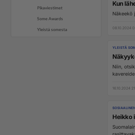
Kun lähe
Pikaviestimet
Näkeekö j
Some Awards
08.10.2024 0
Yleistä somesta
YLEISTÄ SO
Näkyykö
Niin, otsi
kavereiden
16.10.2024 21
SOSIAALINE
Heikko i
Suomalain
rasittavak