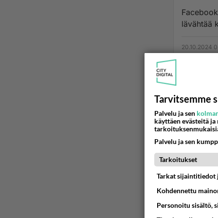
Facebookis
lävähtää k
20.10.2024 0
Tarvitsemme s
Palvelu ja sen
kolman
käyttäen evästeitä ja
tarkoituksenmukaisi
Palvelu ja sen kumpp
Tarkoitukset
Tarkat sijaintitiedo
Kohdennettu mainon
Personoitu sisältö, 