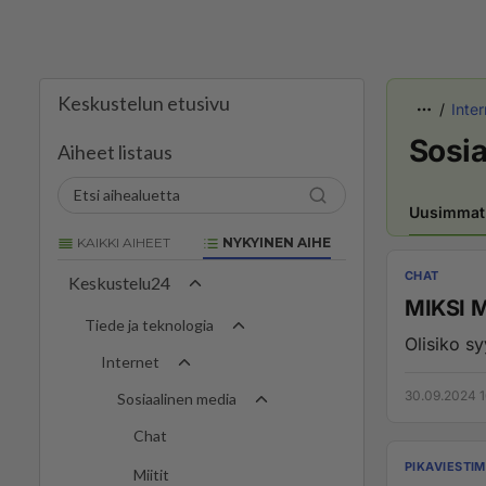
Keskustelun etusivu
Inter
Sosia
Aiheet listaus
Uusimmat
KAIKKI AIHEET
NYKYINEN AIHE
CHAT
Keskustelu24
MIKSI 
Tiede ja teknologia
Olisiko sy
Internet
30.09.2024 1
Sosiaalinen media
Chat
PIKAVIESTI
Miitit