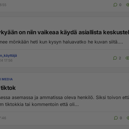
8:55
0
ykyään on niin vaikeaa käydä asiallista keskuste
nee mönkään heti kun kysyn haluavatko he kuvan siitä....
en_käyttäjä
2
24 17:56
N MEDIA
tiktok
isessa asemassa ja ammatissa oleva henkilö. Siksi toivon ett
m tiktokkia tai kommentoin että oli...
7:46
0