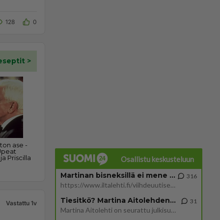
128
0
Osallistu keskusteluun
Martinan bisneksillä ei mene hyvin
316
https://www.iltalehti.fi/viihdeuutiset/a/c46da6ab-340f-4790-aaa7-0865eed2336 Yrityksen konkurssihakemus on tullut kärä
Tiesitkö? Martina Aitolehden isäpuoli on tämä suosittu laulaja
31
Vastattu 1v
Martina Aitolehti on seurattu julkisuuden henkilö. Lähipiiriin mahtuu muitakin tunnettuja henkilöitä. Tiesitkö, että Ma