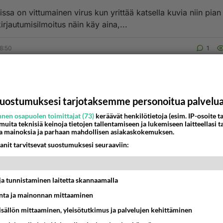
sa on vittumainen virus kun yrittää katsella kuvia niin pian
irjautumisilmoitus näin käy aina,...
8:50
1
uostumuksesi tarjotaksemme personoitua palvelu
nen osapuolen toimittajat (73)
keräävät henkilötietoja (esim. IP-osoite ta
 muita teknisiä keinoja tietojen tallentamiseen ja lukemiseen laitteellasi t
a mainoksia ja parhaan mahdollisen asiakaskokemuksen.
anit tarvitsevat suostumuksesi seuraaviin:
t ja tunnistaminen laitetta skannaamalla
ta ja mainonnan mittaaminen
sisällön mittaaminen, yleisötutkimus ja palvelujen kehittäminen