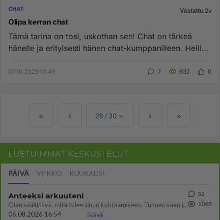
CHAT
Vastattu 2v
Olipa kerran chat
Tämä tarina on tosi, uskothan sen! Chat on tärkeä
hänelle ja erityisesti hänen chat-kumppanilleen. Heillä
on tiivis me...
07.10.2023 10:46
7
632
0
28
/
30
LUETUIMMAT KESKUSTELUT
PÄIVÄ
VIIKKO
KUUKAUSI
52
Anteeksi arkuuteni
1063
Olen säälittävä, mitä tulee sinun kohtaamiseen. Tunnen vaan itseni todella epävarmaksi sun kanssa. Jos minun olisi pitän
06.08.2026 16:54
Ikävä