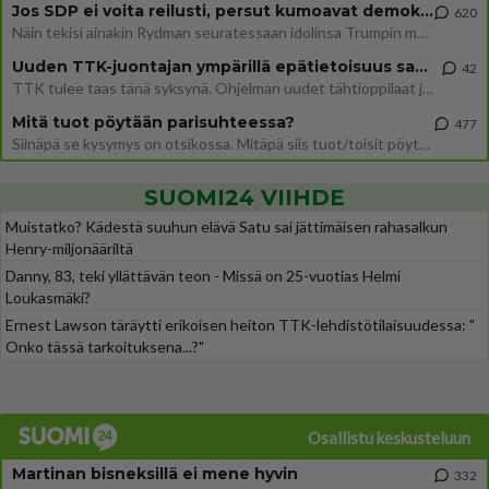
Jos SDP ei voita reilusti, persut kumoavat demokratian Suomesta
620
Näin tekisi ainakin Rydman seuratessaan idolinsa Trumpin mallia https://www.is.fi/politiikka/art-2000012187244.html
Uuden TTK-juontajan ympärillä epätietoisuus sakenee - Nyt MTV hämmentää soppaa
42
TTK tulee taas tänä syksynä. Ohjelman uudet tähtioppilaat julkistetaan torstaina 6. elokuuta klo 14 alkavassa lehdistö
Mitä tuot pöytään parisuhteessa?
477
Siinäpä se kysymys on otsikossa. Mitäpä siis tuot/toisit pöytään parisuhteessa? Oletko mies vai nainen? Koetko sen mitä
SUOMI24 VIIHDE
Muistatko? Kädestä suuhun elävä Satu sai jättimäisen rahasalkun
Henry-miljonääriltä
Danny, 83, teki yllättävän teon - Missä on 25-vuotias Helmi
Loukasmäki?
Ernest Lawson täräytti erikoisen heiton TTK-lehdistötilaisuudessa: "
Onko tässä tarkoituksena...?"
Osallistu keskusteluun
Martinan bisneksillä ei mene hyvin
332