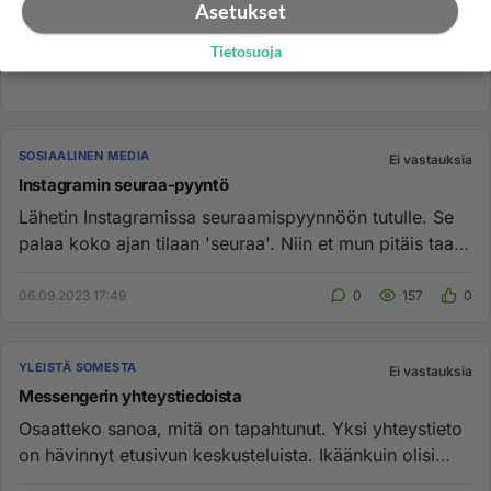
Asetukset
Tietosuoja
SOSIAALINEN MEDIA
Ei vastauksia
Instagramin seuraa-pyyntö
Lähetin Instagramissa seuraamispyynnöön tutulle. Se
palaa koko ajan tilaan 'seuraa'. Niin et mun pitäis taas
uudestaan l...
06.09.2023 17:49
0
157
0
YLEISTÄ SOMESTA
Ei vastauksia
Messengerin yhteystiedoista
Osaatteko sanoa, mitä on tapahtunut. Yksi yhteystieto
on hävinnyt etusivun keskusteluista. Ikäänkuin olisi
arkistoitu. M...