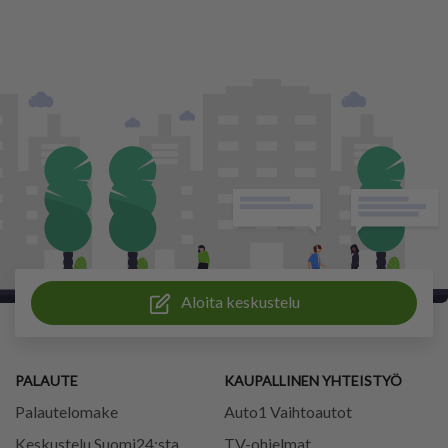
Aloita keskustelu
PALAUTE
KAUPALLINEN YHTEISTYÖ
Palautelomake
Auto1 Vaihtoautot
Keskustelu Suomi24:sta
TV-ohjelmat