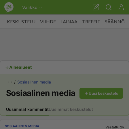
Valikko
KESKUSTELU
VIIHDE
LAINAA
TREFFIT
SÄÄNNÖT
Aihealueet
Sosiaalinen media
Sosiaalinen media
Uusi keskustelu
Uusimmat kommentit
Uusimmat keskustelut
SOSIAALINEN MEDIA
Vastattu 2v