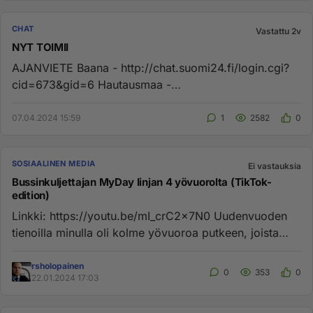
CHAT
Vastattu 2v
NYT TOIMII
AJANVIETE Baana - http://chat.suomi24.fi/login.cgi?
cid=673&gid=6 Hautausmaa -
http://chat.suomi24.fi/login.cgi?cid=906&g...
07.04.2024 15:59
1
2582
0
SOSIAALINEN MEDIA
Ei vastauksia
Bussinkuljettajan MyDay linjan 4 yövuorolta (TikTok-
edition)
Linkki: https://youtu.be/mI_crC2x7N0 Uudenvuoden
tienoilla minulla oli kolme yövuoroa putkeen, joista
ensimmäinen oli j...
rsholopainen
0
353
0
22.01.2024 17:03