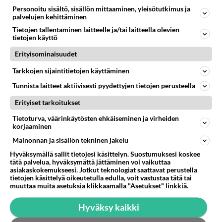
Personoitu sisältö, sisällön mittaaminen, yleisötutkimus ja
palvelujen kehittäminen
Tietojen tallentaminen laitteelle ja/tai laitteella olevien
SOSIAALINEN MEDIA
Ei vastauksia
tietojen käyttö
Facebookki
Erityisominaisuudet
Huvittavaa seurata roskalava ym ryhmiä jossa
ensinnäkin ihmiset määrittelee sen kuinka nopeasti
Tarkkojen sijaintitietojen käyttäminen
joku haetaan se on sinäl...
Tunnista laitteet aktiivisesti pyydettyjen tietojen perusteella
03.09.2023 09:49
0
149
0
Erityiset tarkoitukset
Tietoturva, väärinkäytösten ehkäiseminen ja virheiden
korjaaminen
Mainonnan ja sisällön tekninen jakelu
Hyväksymällä sallit tietojesi käsittelyn. Suostumuksesi koskee
tätä palvelua, hyväksymättä jättäminen voi vaikuttaa
asiakaskokemukseesi. Jotkut teknologiat saattavat perustella
tietojen käsittelyä oikeutetulla edulla, voit vastustaa tätä tai
muuttaa muita asetuksia klikkaamalla "Asetukset" linkkiä.
Hyväksy kaikki