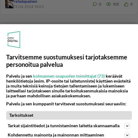
rsholopainen
0
105
0
12.04.2024 16:03
CHAT
Vastattu 2v
+60v chat huone
Miksi ei ole +60v omaa chat huonetta? Vanhimmat ja
viisaimmat chat huoneet on vallannut nuorehkot
Tarvitsemme suostumuksesi tarjotaksemme
henkilöt ja "sisäpiiri...
personoitua palvelua
27.08.2023 19:30
3
659
0
Palvelu ja sen
kolmannen osapuolen toimittajat (73)
keräävät
henkilötietoja (esim. IP-osoite tai laitetunniste) käyttäen evästeitä
ja muita teknisiä keinoja tietojen tallentamiseen ja lukemiseen
SOSIAALINEN MEDIA
Ei vastauksia
laitteellasi tarjotakseen sinulle tarkoituksenmukaisia mainoksia
Mitä tarkoittaa bussinkuljettajan säännöllinen työaika 2-
ja parhaan mahdollisen asiakaskokemuksen.
viikkojaksossa käytännössä?
Palvelu ja sen kumppanit tarvitsevat suostumuksesi seuraaviin:
Linkki: https://youtu.be/Qx2eJx4A1LI Bussinkuljettajan
Tarkoitukset
säännöllinen työaika 2-viikkojaksossa on 80 tuntia.
Tämä kuullos...
Tarkat sijaintitiedot ja tunnistaminen laitetta skannaamalla
rsholopainen
0
302
0
Kohdennettu mainonta ja mainonnan mittaaminen
02.09.2023 08:20