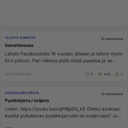
YLEISTÄ SOMESTA
Ei vastauksia
Somettomuus
Lähdin Facebookista 16 vuoden jälkeen ja laitoin myös
IG:n piiloon. Pari viikkoa pidin niistä paastoa ja se
tuntui niin ...
05.03.2024 19:51
0
409
0
SOSIAALINEN MEDIA
Ei vastauksia
Pysäkkijarru / ovijarru
Linkki: https://youtu.be/xqPIBpEN_kE Oletko koskaan
kuullut puhuttavan pysäkkijarrusta tai ovijarrusta? Jos
vastasit ki...