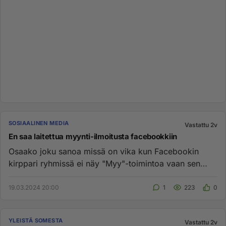
SOSIAALINEN MEDIA
Vastattu 2v
En saa laitettua myynti-ilmoitusta facebookkiin
Osaako joku sanoa missä on vika kun Facebookin
kirppari ryhmissä ei näy "Myy"-toimintoa vaan sen
sijaan "Kirjoita jotain...
19.03.2024 20:00
1
223
0
YLEISTÄ SOMESTA
Vastattu 2v