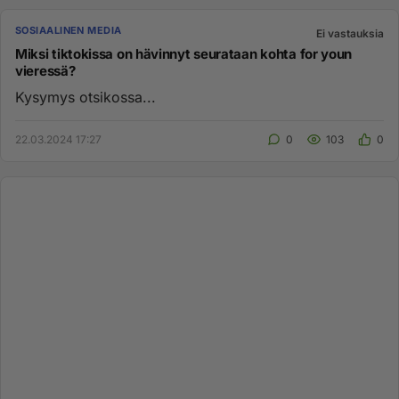
SOSIAALINEN MEDIA
Ei vastauksia
Miksi tiktokissa on hävinnyt seurataan kohta for youn
vieressä?
Kysymys otsikossa...
22.03.2024 17:27
0
103
0