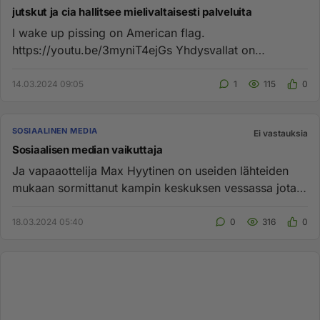
jutskut ja cia hallitsee mielivaltaisesti palveluita
I wake up pissing on American flag.
https://youtu.be/3myniT4ejGs Yhdysvallat on
pakottamassa kiinalaista Bytedancea myy...
14.03.2024 09:05
1
115
0
SOSIAALINEN MEDIA
Ei vastauksia
Sosiaalisen median vaikuttaja
Ja vapaaottelija Max Hyytinen on useiden lähteiden
mukaan sormittanut kampin keskuksen vessassa jotain
pikkutyttöä. Iält...
18.03.2024 05:40
0
316
0