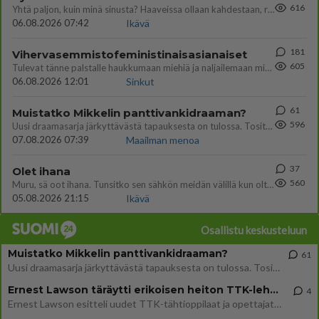
616
Yhtä paljon, kuin minä sinusta? Haaveissa ollaan kahdestaan, rauhassa ja lähennytään fyysisesti ja tutustutaan syvemmin
06.08.2026 07:42
Ikävä
181
Vihervasemmistofeministinaisasianaiset
605
Tulevat tänne palstalle haukkumaan miehiä ja naljailemaan miehelle, kehuvat olevansa heitä parempia. Itse asuvat MIEHE
06.08.2026 12:01
Sinkut
61
Muistatko Mikkelin panttivankidraaman?
596
Uusi draamasarja järkyttävästä tapauksesta on tulossa. Tositapahtumiin perustuva sarja ammentaa vuoden 1986 Mikkelin pan
07.08.2026 07:39
Maailman menoa
37
Olet ihana
560
Muru, sä oot ihana. Tunsitko sen sähkön meidän välillä kun oltiin ihan låhekkäin? 👩‍❤️‍👩❤️😼😘
05.08.2026 21:15
Ikävä
Osallistu keskusteluun
Muistatko Mikkelin panttivankidraaman?
61
Uusi draamasarja järkyttävästä tapauksesta on tulossa. Tositapahtumiin perustuva sarja ammentaa vuoden 1986 Mikkelin pan
Ernest Lawson täräytti erikoisen heiton TTK-lehdistötilaisuudessa: " Onko tässä tarkoituksena...?"
4
Ernest Lawson esitteli uudet TTK-tähtioppilaat ja opettajat torstaina 6.8. lehdistölle. Tulevalla kaudella on yksi hausk