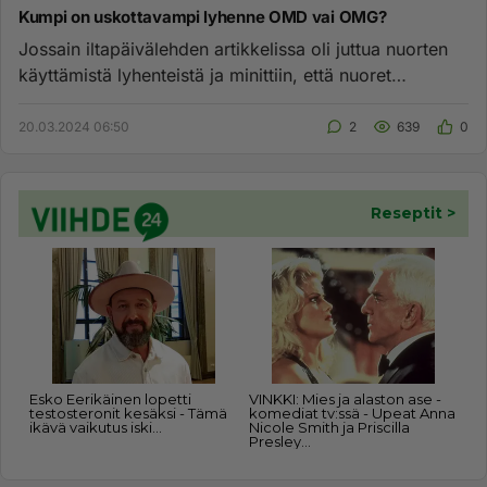
Kumpi on uskottavampi lyhenne OMD vai OMG?
Jossain iltapäivälehden artikkelissa oli juttua nuorten
käyttämistä lyhenteistä ja minittiin, että nuoret
käyttävät nyky...
20.03.2024 06:50
2
639
0