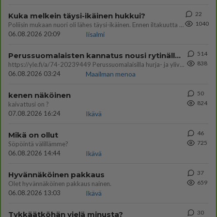
22
Kuka melkein täysi-ikäinen hukkui?
1040
Poliisin mukaan nuori oli lähes täysi-ikäinen. Ennen iltakuutta tulleen ilmoituksen mukaan ihminen oli joutunut mahdoll
06.08.2026 20:09
Iisalmi
514
Perussuomalaisten kannatus nousi rytinällä Ylen tänään julkaisemassa tuoreimmassa gallup-kyselyssä.
838
https://yle.fi/a/74-20239449 Perussuomalaisilla hurja- ja ylivoimaisesti suurin nousu tässä uudessa Ylen gallupissa. Kyl
06.08.2026 03:24
Maailman menoa
50
kenen näköinen
824
kaivattusi on ?
07.08.2026 16:24
Ikävä
46
Mikä on ollut
725
Söpöintä välillämme?
06.08.2026 14:44
Ikävä
37
Hyvännäköinen pakkaus
659
Olet hyvännäköinen pakkaus nainen.
06.08.2026 13:03
Ikävä
30
Tykkäätköhän vielä minusta?