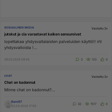
SOSIAALINEN MEDIA
Vastattu 2v
jutskut ja cia varastavat kaiken sensuroivat
lopettakaa yhdysvaltalaisten palveluiden käyttö!! irti
yhdysvalloista !...
29.03.2024 08:45
3
123
0
CHAT
Vastattu 2v
Chat on kadonnut
Minne chat on kadonnut?...
Rami57
32
1517
0
02.04.2024 17:05