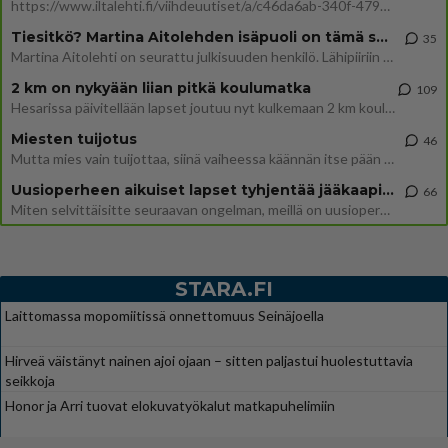
https://www.iltalehti.fi/viihdeuutiset/a/c46da6ab-340f-4790-aaa7-0865eed2336 Yrityksen konkurssihakemus on tullut kärä
Tiesitkö? Martina Aitolehden isäpuoli on tämä suosittu laulaja
35
Martina Aitolehti on seurattu julkisuuden henkilö. Lähipiiriin mahtuu muitakin tunnettuja henkilöitä. Tiesitkö, että Ma
2 km on nykyään liian pitkä koulumatka
109
Hesarissa päivitellään lapset joutuu nyt kulkemaan 2 km kouluun jösses. Ruostefillarilla tuo matka menee vaikka miten äk
Miesten tuijotus
46
Mutta mies vain tuijottaa, siinä vaiheessa käännän itse pään pois. Mikä juttu? Yleensä jos joku tuijottaa tai katsoo, hä
Uusioperheen aikuiset lapset tyhjentää jääkaapin käydessään
66
Miten selvittäisitte seuraavan ongelman, meillä on uusioperhe, minulla teini-ikäiset lapset ja puolisolla aikuiset, jotk
STARA.FI
Laittomassa mopomiitissä onnettomuus Seinäjoella
Hirveä väistänyt nainen ajoi ojaan – sitten paljastui huolestuttavia
seikkoja
Honor ja Arri tuovat elokuvatyökalut matkapuhelimiin