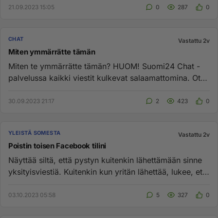
21.09.2023 15:05
0
287
0
CHAT
Vastattu 2v
Miten ymmärrätte tämän
Miten te ymmärrätte tämän? HUOM! Suomi24 Chat -
palvelussa kaikki viestit kulkevat salaamattomina. Ota
tämä huomioon, m...
30.09.2023 21:17
2
423
0
YLEISTÄ SOMESTA
Vastattu 2v
Poistin toisen Facebook tilini
Näyttää siltä, että pystyn kuitenkin lähettämään sinne
yksityisviestiä. Kuitenkin kun yritän lähettää, lukee, että
viest...
03.10.2023 05:58
5
327
0