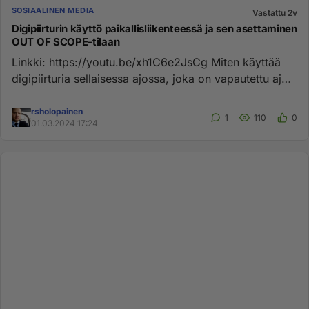
SOSIAALINEN MEDIA
Vastattu 2v
Digipiirturin käyttö paikallisliikenteessä ja sen asettaminen
OUT OF SCOPE-tilaan
Linkki: https://youtu.be/xh1C6e2JsCg Miten käyttää
digipiirturia sellaisessa ajossa, joka on vapautettu ajo -
ja lepoai...
rsholopainen
1
110
0
01.03.2024 17:24