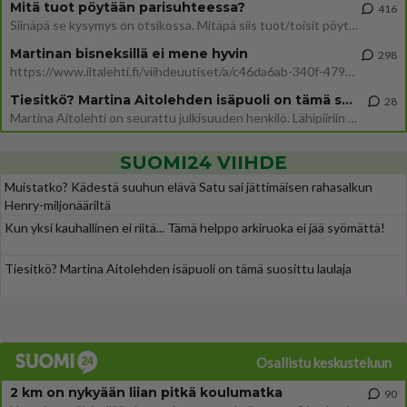
Mitä tuot pöytään parisuhteessa?
416
Siinäpä se kysymys on otsikossa. Mitäpä siis tuot/toisit pöytään parisuhteessa? Oletko mies vai nainen? Koetko sen mitä
Martinan bisneksillä ei mene hyvin
298
https://www.iltalehti.fi/viihdeuutiset/a/c46da6ab-340f-4790-aaa7-0865eed2336 Yrityksen konkurssihakemus on tullut kärä
Tiesitkö? Martina Aitolehden isäpuoli on tämä suosittu laulaja
28
Martina Aitolehti on seurattu julkisuuden henkilö. Lähipiiriin mahtuu muitakin tunnettuja henkilöitä. Tiesitkö, että Ma
SUOMI24 VIIHDE
Muistatko? Kädestä suuhun elävä Satu sai jättimäisen rahasalkun
Henry-miljonääriltä
Kun yksi kauhallinen ei riitä... Tämä helppo arkiruoka ei jää syömättä!
Tiesitkö? Martina Aitolehden isäpuoli on tämä suosittu laulaja
Osallistu keskusteluun
2 km on nykyään liian pitkä koulumatka
90