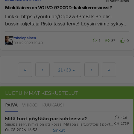
Ei vastauksia
Minkälainen on VOLVO 9700DD-kaksikerrosbussi?
Linkki: https://youtu.be/Cq02w3PmBLk Se olisi
bussinkuljettaja Risto tässä terve! Löysin viime syksynä
TikTokista miele...
rsholopainen
1
87
0
03.02.2023 19:49
21
/
30
LUETUIMMAT KESKUSTELUT
PÄIVÄ
VIIKKO
KUUKAUSI
416
Mitä tuot pöytään parisuhteessa?
1739
Siinäpä se kysymys on otsikossa. Mitäpä siis tuot/toisit pöytään parisuhteessa? Oletko mies vai nainen? Koetko sen mitä
04.08.2026 16:53
Sinkut