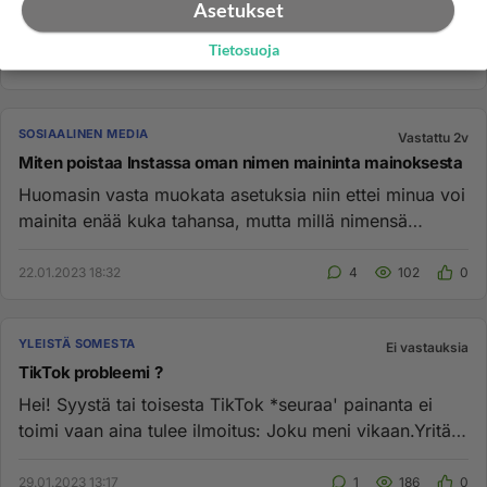
Asetukset
Tietosuoja
SOSIAALINEN MEDIA
Vastattu 2v
Miten poistaa Instassa oman nimen maininta mainoksesta
Huomasin vasta muokata asetuksia niin ettei minua voi
mainita enää kuka tahansa, mutta millä nimensä
maininnan saa pois ...
22.01.2023 18:32
4
102
0
YLEISTÄ SOMESTA
Ei vastauksia
TikTok probleemi ?
Hei! Syystä tai toisesta TikTok *seuraa' painanta ei
toimi vaan aina tulee ilmoitus: Joku meni vikaan.Yritä
uudelleen. ...
29.01.2023 13:17
1
186
0