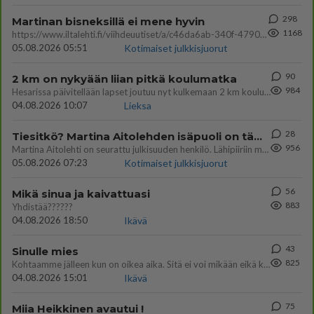
298
Martinan bisneksillä ei mene hyvin
1168
https://www.iltalehti.fi/viihdeuutiset/a/c46da6ab-340f-4790-aaa7-0865eed2336 Yrityksen konkurssihakemus on tullut kärä
05.08.2026 05:51
Kotimaiset julkkisjuorut
90
2 km on nykyään liian pitkä koulumatka
984
Hesarissa päivitellään lapset joutuu nyt kulkemaan 2 km kouluun jösses. Ruostefillarilla tuo matka menee vaikka miten äk
04.08.2026 10:07
Lieksa
28
Tiesitkö? Martina Aitolehden isäpuoli on tämä suosittu laulaja
956
Martina Aitolehti on seurattu julkisuuden henkilö. Lähipiiriin mahtuu muitakin tunnettuja henkilöitä. Tiesitkö, että Ma
05.08.2026 07:23
Kotimaiset julkkisjuorut
56
Mikä sinua ja kaivattuasi
883
Yhdistää??????
04.08.2026 18:50
Ikävä
43
Sinulle mies
825
Kohtaamme jälleen kun on oikea aika. Sitä ei voi mikään eikä kukaan estää <3 <3
04.08.2026 15:01
Ikävä
75
Miia Heikkinen avautui !