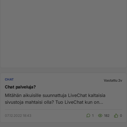
CHAT
Vastattu 2v
Chat palveluja?
Mitähän aikuisille suunnattuja LiveChat kaltaisia
sivustoja mahtaisi olla? Tuo LiveChat kun on
kuulemma aika surkea....
07.12.2022 18:43
1
182
0