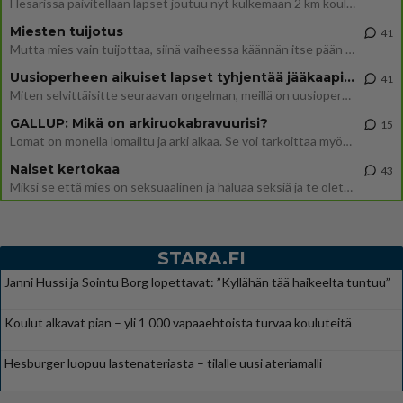
Hesarissa päivitellään lapset joutuu nyt kulkemaan 2 km kouluun jösses. Ruostefillarilla tuo matka menee vaikka miten äk
Miesten tuijotus
41
Mutta mies vain tuijottaa, siinä vaiheessa käännän itse pään pois. Mikä juttu? Yleensä jos joku tuijottaa tai katsoo, hä
Uusioperheen aikuiset lapset tyhjentää jääkaapin käydessään
41
Miten selvittäisitte seuraavan ongelman, meillä on uusioperhe, minulla teini-ikäiset lapset ja puolisolla aikuiset, jotk
GALLUP: Mikä on arkiruokabravuurisi?
15
Lomat on monella lomailtu ja arki alkaa. Se voi tarkoittaa myös sitä, että grillailut on grillattu ja palataan arjen ruo
Naiset kertokaa
43
Miksi se että mies on seksuaalinen ja haluaa seksiä ja te olette hänen mielestänne haluttava on vastenmielistä? Mikä sii
STARA.FI
Janni Hussi ja Sointu Borg lopettavat: ”Kyllähän tää haikeelta tuntuu”
Koulut alkavat pian – yli 1 000 vapaaehtoista turvaa kouluteitä
Hesburger luopuu lastenateriasta – tilalle uusi ateriamalli