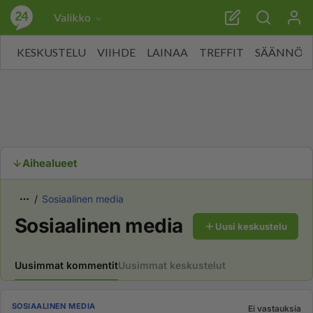
Valikko
KESKUSTELU
VIIHDE
LAINAA
TREFFIT
SÄÄNNÖT
Aihealueet
Sosiaalinen media
Sosiaalinen media
Uusi keskustelu
Uusimmat kommentit
Uusimmat keskustelut
SOSIAALINEN MEDIA
Ei vastauksia