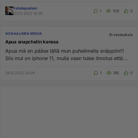
miettinyt miksi moniss...
rsholopainen
1
109
0
23.12.2022 16:39
SOSIAALINEN MEDIA
Ei vastauksia
Apua snapchatin kanssa
Apua mä en pääse tällä mun puhelimella snäppiin!!!
Siis mul on iphone 11, mulla vaan tulee ilmotus että:
pääsysi snapcha...
28.12.2022 20:06
1
185
0