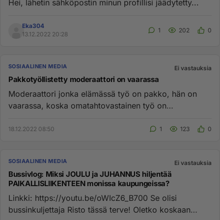
Hei, lähetin sähköpostin minun profillisi jäädytetty...
Eka304
1
202
0
13.12.2022 20:28
SOSIAALINEN MEDIA
Ei vastauksia
Pakkotyöllistetty moderaattori on vaarassa
Moderaattori jonka elämässä työ on pakko, hän on
vaarassa, koska omatahtovastainen työ on
hallitsematon tilanne, jota on...
18.12.2022 08:50
1
123
0
SOSIAALINEN MEDIA
Ei vastauksia
Bussivlog: Miksi JOULU ja JUHANNUS hiljentää
PAIKALLISLIIKENTEEN monissa kaupungeissa?
Linkki: https://youtu.be/oWIcZ6_B700 Se olisi
bussinkuljettaja Risto tässä terve! Oletko koskaan