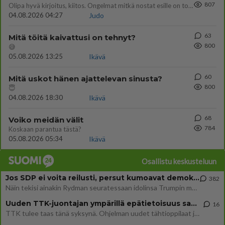
807
Olipa hyvä kirjoitus, kiitos. Ongelmat mitkä nostat esille on todellisia ja tämä ylimielisyys totta ja se näkyy kaikessa
04.08.2026 04:27
Judo
63
Mitä töitä kaivattusi on tehnyt?
800
😅
05.08.2026 13:25
Ikävä
60
Mitä uskot hänen ajattelevan sinusta?
800
😇
04.08.2026 18:30
Ikävä
68
Voiko meidän välit
784
Koskaan parantua tästä?
05.08.2026 05:34
Ikävä
Osallistu keskusteluun
Jos SDP ei voita reilusti, persut kumoavat demokratian Suomesta
382
Näin tekisi ainakin Rydman seuratessaan idolinsa Trumpin mallia https://www.is.fi/politiikka/art-2000012187244.html
Uuden TTK-juontajan ympärillä epätietoisuus sakenee - Nyt MTV hämmentää soppaa
16
TTK tulee taas tänä syksynä. Ohjelman uudet tähtioppilaat julkistetaan torstaina 6. elokuuta klo 14 alkavassa lehdistö