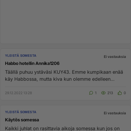
YLEISTÄ SOMESTA
Ei vastauksia
Habbo hotellin Annika1206
Täällä puhuu ystäväsi KUY43. Emme kumpikaan enää
käy Habbossa, mutta kiva kun olemme edelleen
ystäviä irl. Terveisin yst...
29.12.2022 13:28
1
213
0
YLEISTÄ SOMESTA
Ei vastauksia
Käytös somessa
Kaikki juhlat on rasittavia aikoja somessa kun jos on