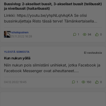
Bussivlog: 2-akseliset bussit, 3-akseliset bussit (telibussit)
ja nivelbussit (haitaribussit)
Linkki: https://youtu.be/yhpNLqhAqKA Se olisi
bussinkuljettaja Risto tässä terve! Tämänkertaisella
videolla aion tulla ...
rsholopainen
1
94
0
25.11.2022 16:28
YLEISTÄ SOMESTA
Ei vastauksia
Kun nukun yöllä
Niin nukun pois silmistäni unihiekat, jotka Facebook ja
Facebook Messenger ovat aiheuttaneet....
04.12.2022 19:45
1
150
0