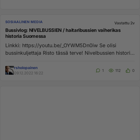
SOSIAALINEN MEDIA
Vastattu 2v
Bussivlog: NIVELBUSSIEN / haitaribussien vaiherikas
historia Suomessa
Linkki: https://youtu.be/_OYWM5Dn0iw Se olisi
bussinkuljettaja Risto tässä terve! Nivelbussien historia
on vähintääkin ...
rsholopainen
1
112
0
09.12.2022 16:22