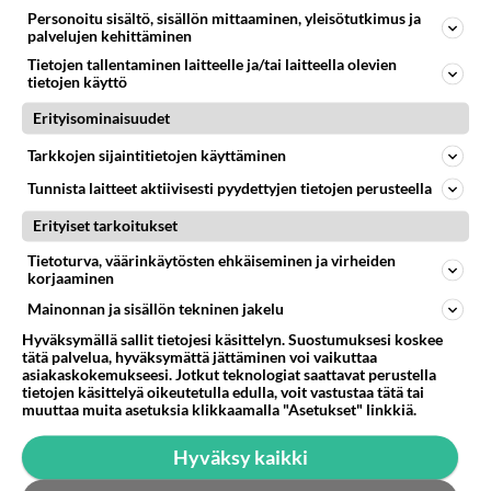
03.01.2023 22:33
1
187
0
Personoitu sisältö, sisällön mittaaminen, yleisötutkimus ja
palvelujen kehittäminen
Tietojen tallentaminen laitteelle ja/tai laitteella olevien
YLEISTÄ SOMESTA
Vastattu 2v
tietojen käyttö
Nykypäivänä Facebook
Erityisominaisuudet
On vanhojen ihmisten valtaama paikka....
Tarkkojen sijaintitietojen käyttäminen
21.01.2023 14:27
1
185
0
Tunnista laitteet aktiivisesti pyydettyjen tietojen perusteella
Erityiset tarkoitukset
Tietoturva, väärinkäytösten ehkäiseminen ja virheiden
korjaaminen
Mainonnan ja sisällön tekninen jakelu
Hyväksymällä sallit tietojesi käsittelyn. Suostumuksesi koskee
tätä palvelua, hyväksymättä jättäminen voi vaikuttaa
asiakaskokemukseesi. Jotkut teknologiat saattavat perustella
tietojen käsittelyä oikeutetulla edulla, voit vastustaa tätä tai
muuttaa muita asetuksia klikkaamalla "Asetukset" linkkiä.
Hyväksy kaikki