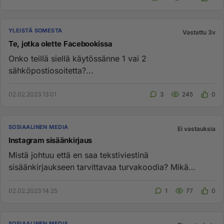
YLEISTÄ SOMESTA
Vastattu 3v
Te, jotka olette Facebookissa
Onko teillä siellä käytössänne 1 vai 2
sähköpostiosoitetta?...
02.02.2023 13:01
3
245
0
SOSIAALINEN MEDIA
Ei vastauksia
Instagram sisäänkirjaus
Mistä johtuu että en saa tekstiviestinä
sisäänkirjaukseen tarvittavaa turvakoodia? Mikä
avuksi? Hermo menee.......
02.02.2023 14:25
1
77
0
SOSIAALINEN MEDIA