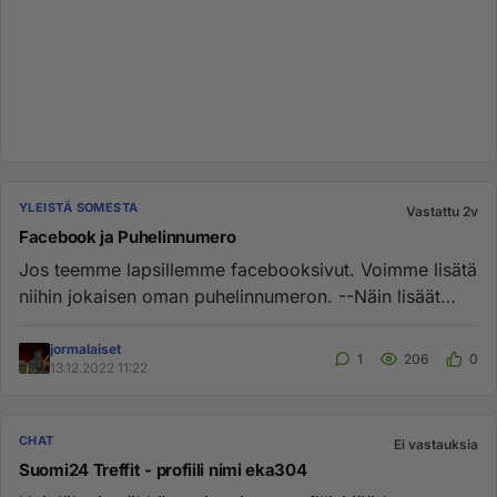
YLEISTÄ SOMESTA
Vastattu 2v
Facebook ja Puhelinnumero
Jos teemme lapsillemme facebooksivut. Voimme lisätä
niihin jokaisen oman puhelinnumeron. --Näin lisäät
ensimmäisen tai t...
jormalaiset
1
206
0
13.12.2022 11:22
CHAT
Ei vastauksia
Suomi24 Treffit - profiili nimi eka304