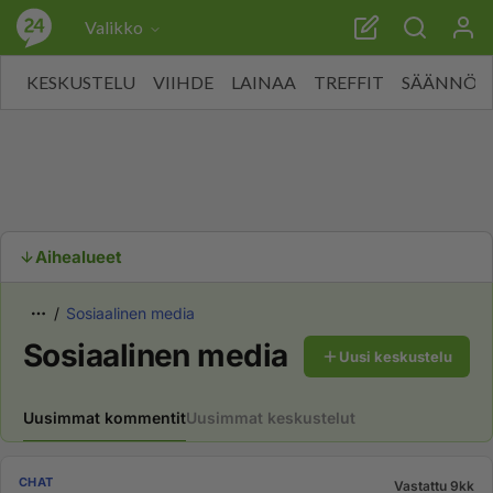
Valikko
KESKUSTELU
VIIHDE
LAINAA
TREFFIT
SÄÄNNÖT
Aihealueet
Sosiaalinen media
Sosiaalinen media
Uusi keskustelu
Uusimmat kommentit
Uusimmat keskustelut
CHAT
Vastattu 9kk