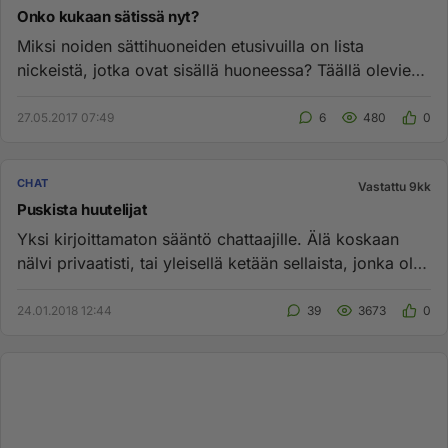
Onko kukaan sätissä nyt?
Miksi noiden sättihuoneiden etusivuilla on lista
nickeistä, jotka ovat sisällä huoneessa? Täällä olevien
kirjoitusten...
27.05.2017 07:49
6
480
0
CHAT
Vastattu 9kk
Puskista huutelijat
Yksi kirjoittamaton sääntö chattaajille. Älä koskaan
nälvi privaatisti, tai yleisellä ketään sellaista, jonka olet
ruksi...
24.01.2018 12:44
39
3673
0