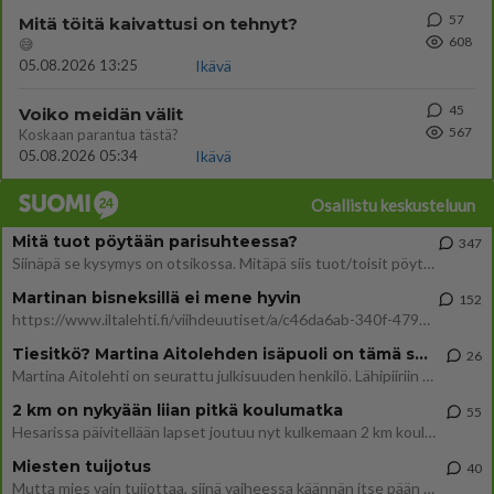
57
Mitä töitä kaivattusi on tehnyt?
608
😅
05.08.2026 13:25
Ikävä
45
Voiko meidän välit
567
Koskaan parantua tästä?
05.08.2026 05:34
Ikävä
Osallistu keskusteluun
Mitä tuot pöytään parisuhteessa?
347
Siinäpä se kysymys on otsikossa. Mitäpä siis tuot/toisit pöytään parisuhteessa? Oletko mies vai nainen? Koetko sen mitä
Martinan bisneksillä ei mene hyvin
152
https://www.iltalehti.fi/viihdeuutiset/a/c46da6ab-340f-4790-aaa7-0865eed2336 Yrityksen konkurssihakemus on tullut kärä
Tiesitkö? Martina Aitolehden isäpuoli on tämä suosittu laulaja
26
Martina Aitolehti on seurattu julkisuuden henkilö. Lähipiiriin mahtuu muitakin tunnettuja henkilöitä. Tiesitkö, että Ma
2 km on nykyään liian pitkä koulumatka
55
Hesarissa päivitellään lapset joutuu nyt kulkemaan 2 km kouluun jösses. Ruostefillarilla tuo matka menee vaikka miten äk
Miesten tuijotus
40
Mutta mies vain tuijottaa, siinä vaiheessa käännän itse pään pois. Mikä juttu? Yleensä jos joku tuijottaa tai katsoo, hä