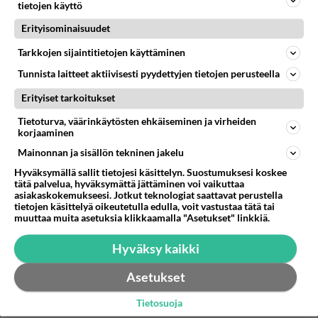
sillä mielellä että olisi mukavaa jutustella sairauksista.
tietojen käyttö
En tarkoit...
Erityisominaisuudet
10.05.2017 14:13
10
315
0
Tarkkojen sijaintitietojen käyttäminen
Tunnista laitteet aktiivisesti pyydettyjen tietojen perusteella
Erityiset tarkoitukset
Tietoturva, väärinkäytösten ehkäiseminen ja virheiden
korjaaminen
Mainonnan ja sisällön tekninen jakelu
Hyväksymällä sallit tietojesi käsittelyn. Suostumuksesi koskee
tätä palvelua, hyväksymättä jättäminen voi vaikuttaa
asiakaskokemukseesi. Jotkut teknologiat saattavat perustella
tietojen käsittelyä oikeutetulla edulla, voit vastustaa tätä tai
muuttaa muita asetuksia klikkaamalla "Asetukset" linkkiä.
Hyväksy kaikki
Asetukset
Tietosuoja