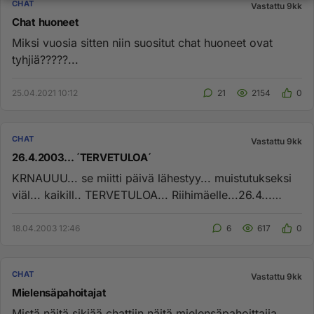
CHAT
Vastattu 9kk
Chat huoneet
Miksi vuosia sitten niin suositut chat huoneet ovat
tyhjiä?????...
25.04.2021 10:12
21
2154
0
CHAT
Vastattu 9kk
26.4.2003... ´TERVETULOA´
KRNAUUU... se miitti päivä lähestyy... muistutukseksi
viäl... kaikill.. TERVETULOA... Riihimäelle...26.4...
Hotelli L...
18.04.2003 12:46
6
617
0
CHAT
Vastattu 9kk
Mielensäpahoitajat
Mistä näitä sikiää chattiin näitä mielensäpahoittajia ,