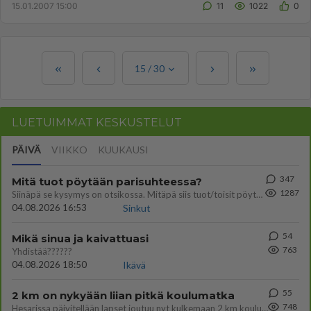
15.01.2007 15:00
11
1022
0
15
/
30
LUETUIMMAT KESKUSTELUT
PÄIVÄ
VIIKKO
KUUKAUSI
347
Mitä tuot pöytään parisuhteessa?
1287
Siinäpä se kysymys on otsikossa. Mitäpä siis tuot/toisit pöytään parisuhteessa? Oletko mies vai nainen? Koetko sen mitä
04.08.2026 16:53
Sinkut
54
Mikä sinua ja kaivattuasi
763
Yhdistää??????
04.08.2026 18:50
Ikävä
55
2 km on nykyään liian pitkä koulumatka
748
Hesarissa päivitellään lapset joutuu nyt kulkemaan 2 km kouluun jösses. Ruostefillarilla tuo matka menee vaikka miten äk