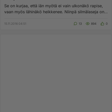
Se on kurjaa, että iän myötä ei vain ulkonäkö rapise,
vaan myös lähinäkö heikkenee. Niinpä silmälaseja on
pakko käyttää....
15.11.2016 04:51
13
894
0