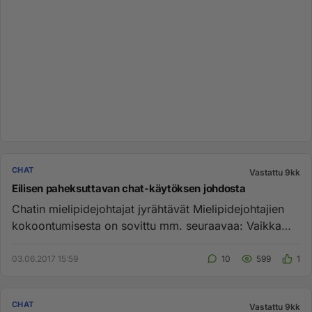
CHAT
Vastattu 9kk
Eilisen paheksuttavan chat-käytöksen johdosta
Chatin mielipidejohtajat jyrähtävät Mielipidejohtajien
kokoontumisesta on sovittu mm. seuraavaa: Vaikka
henkilön taus...
03.06.2017 15:59
10
599
1
CHAT
Vastattu 9kk