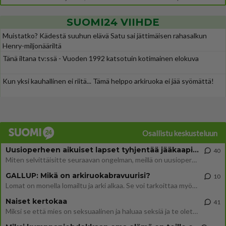
SUOMI24 VIIHDE
Muistatko? Kädestä suuhun elävä Satu sai jättimäisen rahasalkun
Henry-miljonääriltä
Tänä iltana tv:ssä - Vuoden 1992 katsotuin kotimainen elokuva
Kun yksi kauhallinen ei riitä... Tämä helppo arkiruoka ei jää syömättä!
Osallistu keskusteluun
Uusioperheen aikuiset lapset tyhjentää jääkaapin käydessään
40
Miten selvittäisitte seuraavan ongelman, meillä on uusioperhe, minulla teini-ikäiset lapset ja puolisolla aikuiset, jotk
GALLUP: Mikä on arkiruokabravuurisi?
10
Lomat on monella lomailtu ja arki alkaa. Se voi tarkoittaa myös sitä, että grillailut on grillattu ja palataan arjen ruo
Naiset kertokaa
41
Miksi se että mies on seksuaalinen ja haluaa seksiä ja te olette hänen mielestänne haluttava on vastenmielistä? Mikä sii