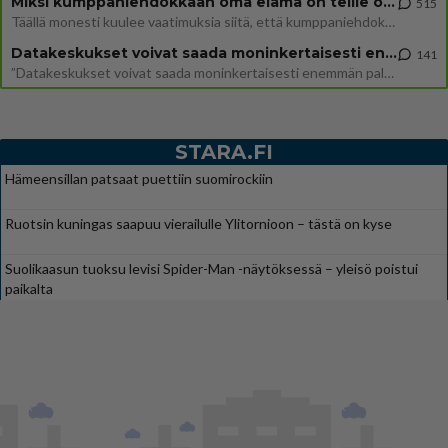
Miksi kumppaniehdokkaan oma elämä on teille ongelma?
515
Täällä monesti kuulee vaatimuksia siitä, että kumppaniehdokkaalla ei saisi olla lemmikkejä, lapsia, kavereita, eksiä, su
Datakeskukset voivat saada moninkertaisesti enemmän palautuksia kuin mitä ne maksavat veroja
141
”Datakeskukset voivat saada moninkertaisesti enemmän palautuksia kuin mitä ne maksavat veroja”, sanoo professori Jussi K
STARA.FI
Hämeensillan patsaat puettiin suomirockiin
Ruotsin kuningas saapuu vierailulle Ylitornioon – tästä on kyse
Suolikaasun tuoksu levisi Spider-Man -näytöksessä – yleisö poistui
paikalta