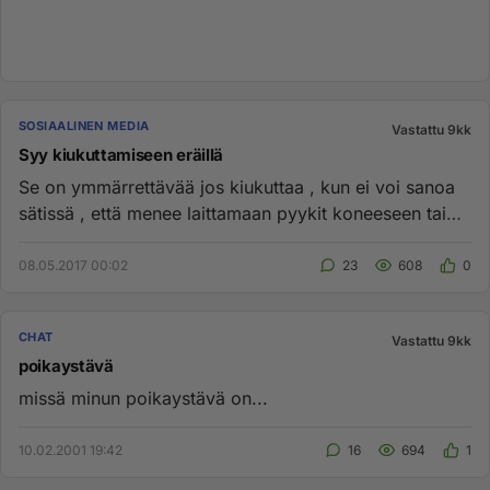
SOSIAALINEN MEDIA
Vastattu 9kk
Syy kiukuttamiseen eräillä
Se on ymmärrettävää jos kiukuttaa , kun ei voi sanoa
sätissä , että menee laittamaan pyykit koneeseen tai
menee ottamaan...
08.05.2017 00:02
23
608
0
CHAT
Vastattu 9kk
poikaystävä
missä minun poikaystävä on...
10.02.2001 19:42
16
694
1