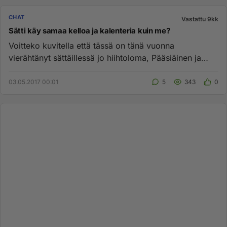
CHAT
Vastattu 9kk
Sätti käy samaa kelloa ja kalenteria kuin me?
Voitteko kuvitella että tässä on tänä vuonna
vierähtänyt sättäillessä jo hiihtoloma, Pääsiäinen ja
Vappu! Ja kohta aivan...
03.05.2017 00:01
5
343
0