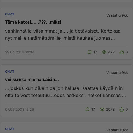
CHAT
Vastattu 9kk
Tämä katosi......???...miksi
vanhinnat ja viisaimmat ja.. ..ja tietäväiset. Kertokaa
nyt meille tietämättömille, mistä kaukaa juontaa
vanhimmat huone...
29.04.2018 09:34
17
472
0
CHAT
Vastattu 9kk
voi kuinka mie haluaisin...
...joskus kun oikein paljon haluaa, saattaa käydä niin
että toiveet toteutuu...edes hetkeksi. hetket kanssasi
on painun...
07.06.2003 15:26
17
2073
0
CHAT
Vastattu 9kk