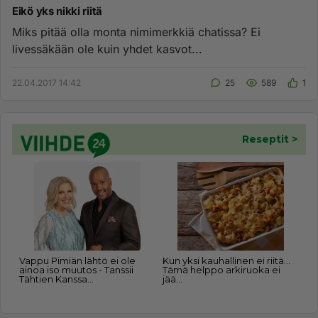
Eikö yks nikki riitä
Miks pitää olla monta nimimerkkiä chatissa? Ei
livessäkään ole kuin yhdet kasvot...
22.04.2017 14:42
25
589
1