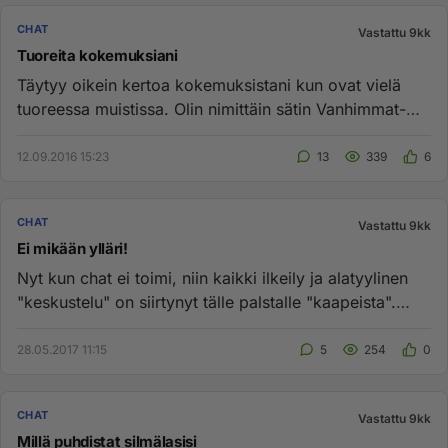
CHAT
Vastattu 9kk
Tuoreita kokemuksiani
Täytyy oikein kertoa kokemuksistani kun ovat vielä
tuoreessa muistissa. Olin nimittäin sätin Vanhimmat-
huoneessa juuri e...
12.09.2016 15:23
13
339
6
CHAT
Vastattu 9kk
Ei mikään ylläri!
Nyt kun chat ei toimi, niin kaikki ilkeily ja alatyylinen
"keskustelu" on siirtynyt tälle palstalle "kaapeista".
Pahoin...
28.05.2017 11:15
5
254
0
CHAT
Vastattu 9kk
Millä puhdistat silmälasisi