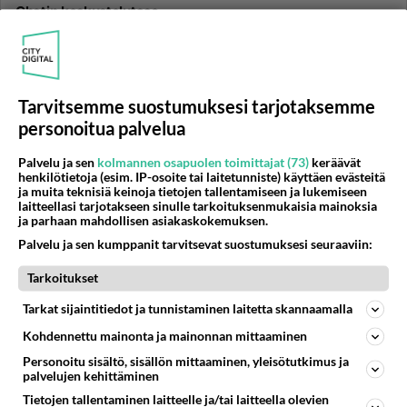
Chatin keskustelutaso
Keskustelut menee huonompaan suuntaan chatissa,
missä syy?...
Tarvitsemme suostumuksesi tarjotaksemme
02.05.2017 12:00
33
665
0
personoitua palvelua
Palvelu ja sen
kolmannen osapuolen toimittajat (73)
keräävät
SOSIAALINEN MEDIA
Vastattu 9kk
henkilötietoja (esim. IP-osoite tai laitetunniste) käyttäen evästeitä
Whatsapp ryhmään linkki!
ja muita teknisiä keinoja tietojen tallentamiseen ja lukemiseen
laitteellasi tarjotakseen sinulle tarkoituksenmukaisia mainoksia
https://chat.whatsapp.com/5RaDsVmMmiXJ9o4I5yPul
ja parhaan mahdollisen asiakaskokemuksen.
y Saa liittyy mut siis ryhmäs on jotai 03-99...
Palvelu ja sen kumppanit tarvitsevat suostumuksesi seuraaviin:
Tarkoitukset
25.11.2016 15:17
1
3388
0
Tarkat sijaintitiedot ja tunnistaminen laitetta skannaamalla
Kohdennettu mainonta ja mainonnan mittaaminen
CHAT
Vastattu 9kk
Terveys ja sairaus asiat sätissä
Personoitu sisältö, sisällön mittaaminen, yleisötutkimus ja
palvelujen kehittäminen
Vaan että käykös kukaan siellä vanhimmat-huoneessa
Tietojen tallentaminen laitteelle ja/tai laitteella olevien