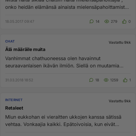
onko heidän elämänsä ainaista mielensäpahoittamista ,
loukka...
18.05.2017 09:47
14
279
0
CHAT
Vastattu 9kk
Älä määräile muita
Vanhimmat chathuoneessa olen havainnut
seuraavanlaisen ikävän ilmiön. Siellä on muutamia
henkilöitä, jotka sanelevat mie...
31.03.2018 18:52
18
1259
1
INTERNET
Vastattu 9kk
Retaleet
Miun eukkohan ei vieraitten ukkojen kanssa sätissä
vehtaa. Vonkaajia kaikki. Epätoivoisia, kun eivät
muualta saa...