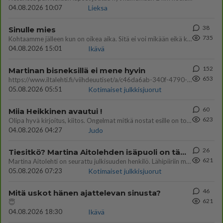
04.08.2026 10:07
Lieksa
38
Sinulle mies
735
Kohtaamme jälleen kun on oikea aika. Sitä ei voi mikään eikä kukaan estää <3 <3
04.08.2026 15:01
Ikävä
152
Martinan bisneksillä ei mene hyvin
653
https://www.iltalehti.fi/viihdeuutiset/a/c46da6ab-340f-4790-aaa7-0865eed2336 Yrityksen konkurssihakemus on tullut kärä
05.08.2026 05:51
Kotimaiset julkkisjuorut
60
Miia Heikkinen avautui !
623
Olipa hyvä kirjoitus, kiitos. Ongelmat mitkä nostat esille on todellisia ja tämä ylimielisyys totta ja se näkyy kaikessa
04.08.2026 04:27
Judo
26
Tiesitkö? Martina Aitolehden isäpuoli on tämä suosittu laulaja
621
Martina Aitolehti on seurattu julkisuuden henkilö. Lähipiiriin mahtuu muitakin tunnettuja henkilöitä. Tiesitkö, että Ma
05.08.2026 07:23
Kotimaiset julkkisjuorut
46
Mitä uskot hänen ajattelevan sinusta?
621
😇
04.08.2026 18:30
Ikävä