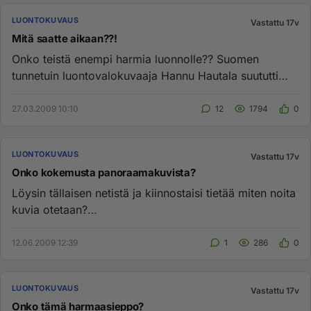
LUONTOKUVAUS
Vastattu 17v
Mitä saatte aikaan??!
Onko teistä enempi harmia luonnolle?? Suomen
tunnetuin luontovalokuvaaja Hannu Hautala suututti
virolaiset keskiviikkon...
27.03.2009 10:10
12
1794
0
LUONTOKUVAUS
Vastattu 17v
Onko kokemusta panoraamakuvista?
Löysin tällaisen netistä ja kiinnostaisi tietää miten noita
kuvia otetaan?
http://panoraamakuvat.fi/kuvat/kurjenrahka/la...
12.06.2009 12:39
1
286
0
LUONTOKUVAUS
Vastattu 17v
Onko tämä harmaasieppo?