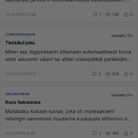
Millaisia käyttökok...
14.04.2009 02:28
1
788
0
LUONTOKUVAUS
Vastattu 17v
Tietääkö joku
Miten saa digipokkarin ottamaan automaattisesti kuvia
esim sekunnin välein tai sitten videopätkiä peräkkäin
niin että ku...
09.04.2009 07:13
2
824
0
VALOKUVAUS
Vastattu 17v
Kuva hakusessa
Muistaako kukaan kuvaa, joka oli muistaakseni
helsingin sanomissa muutamia kuukausia sitten(voi olla
vuosikin). Kuva oli...
22.03.2009 15:26
3
862
0