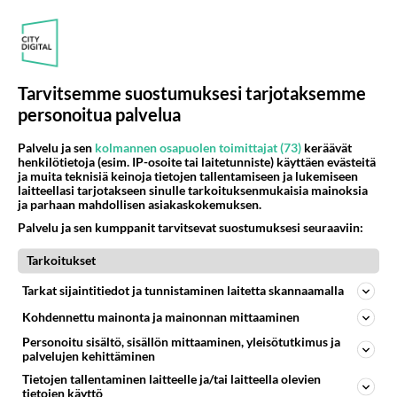
jos esimerkkinä olisi ca 100-400 is L ja vakaajaton
400/5.6 L. ja lisäksi jos siihen soppaan lisätään 1.4x
telejatke?...
13.02.2009 09:58
7
2416
0
Tarvitsemme suostumuksesi tarjotaksemme
personoitua palvelua
LUONTOKUVAUS
Vastattu 17v
Palvelu ja sen
kolmannen osapuolen toimittajat (73)
keräävät
Lintuharrastajalle kamera
henkilötietoja (esim. IP-osoite tai laitetunniste) käyttäen evästeitä
ja muita teknisiä keinoja tietojen tallentamiseen ja lukemiseen
Totaalisen kyllästynyt painavaan kamera ja tele
laitteellasi tarjotakseen sinulle tarkoituksenmukaisia mainoksia
ja parhaan mahdollisen asiakaskokemuksen.
objektiiviyhdistelmään objektiivin vaihtoineen. Koska
Palvelu ja sen kumppanit tarvitsevat suostumuksesi seuraaviin:
liikun enimmäkseen...
01.05.2009 06:39
7
1809
0
Tarkoitukset
Tarkat sijaintitiedot ja tunnistaminen laitetta skannaamalla
LUONTOKUVAUS
Vastattu 17v
Kohdennettu mainonta ja mainonnan mittaaminen
Lintukiikarit
Personoitu sisältö, sisällön mittaaminen, yleisötutkimus ja
palvelujen kehittäminen
Olen lähdössä käymään Petroskoissa. Tietäisikö
kukaan, kannattaako sieltä hankkia lintukiikarit? Jos,
Tietojen tallentaminen laitteelle ja/tai laitteella olevien
tietojen käyttö