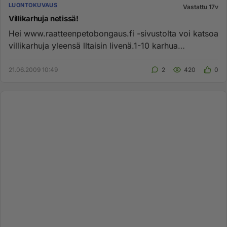
LUONTOKUVAUS
Vastattu 17v
Villikarhuja netissä!
Hei www.raatteenpetobongaus.fi -sivustolta voi katsoa
villikarhuja yleensä lltaisin livenä.1-10 karhua
kamerassa yhtä ai...
21.06.2009 10:49
2
420
0