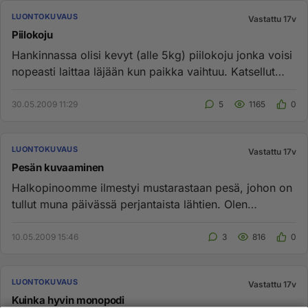
LUONTOKUVAUS
Vastattu 17v
Piilokoju
Hankinnassa olisi kevyt (alle 5kg) piilokoju jonka voisi
nopeasti laittaa läjään kun paikka vaihtuu. Katsellut
hiukan to...
30.05.2009 11:29
5
1165
0
LUONTOKUVAUS
Vastattu 17v
Pesän kuvaaminen
Halkopinoomme ilmestyi mustarastaan pesä, johon on
tullut muna päivässä perjantaista lähtien. Olen
kuvannut pesää, koske...
10.05.2009 15:46
3
816
0
LUONTOKUVAUS
Vastattu 17v
Kuinka hyvin monopodi