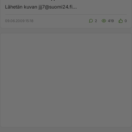
Lähetän kuvan
jjj7@suomi24.fi
...
09.06.2009 15:18
2
419
0