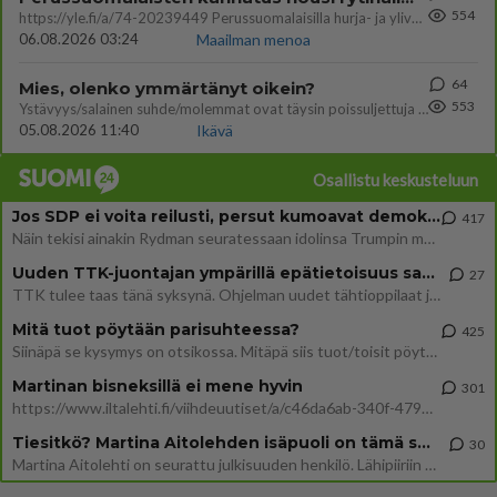
554
https://yle.fi/a/74-20239449 Perussuomalaisilla hurja- ja ylivoimaisesti suurin nousu tässä uudessa Ylen gallupissa. Kyl
06.08.2026 03:24
Maailman menoa
64
Mies, olenko ymmärtänyt oikein?
553
Ystävyys/salainen suhde/molemmat ovat täysin poissuljettuja asioita? Nainen
05.08.2026 11:40
Ikävä
Osallistu keskusteluun
Jos SDP ei voita reilusti, persut kumoavat demokratian Suomesta
417
Näin tekisi ainakin Rydman seuratessaan idolinsa Trumpin mallia https://www.is.fi/politiikka/art-2000012187244.html
Uuden TTK-juontajan ympärillä epätietoisuus sakenee - Nyt MTV hämmentää soppaa
27
TTK tulee taas tänä syksynä. Ohjelman uudet tähtioppilaat julkistetaan torstaina 6. elokuuta klo 14 alkavassa lehdistö
Mitä tuot pöytään parisuhteessa?
425
Siinäpä se kysymys on otsikossa. Mitäpä siis tuot/toisit pöytään parisuhteessa? Oletko mies vai nainen? Koetko sen mitä
Martinan bisneksillä ei mene hyvin
301
https://www.iltalehti.fi/viihdeuutiset/a/c46da6ab-340f-4790-aaa7-0865eed2336 Yrityksen konkurssihakemus on tullut kärä
Tiesitkö? Martina Aitolehden isäpuoli on tämä suosittu laulaja
30
Martina Aitolehti on seurattu julkisuuden henkilö. Lähipiiriin mahtuu muitakin tunnettuja henkilöitä. Tiesitkö, että Ma