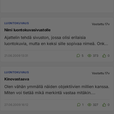
LUONTOKUVAUS
Vastattu 17v
Nimi luontokuvasivustolle
Ajattelin tehdä sivuston, jossa olisi erilaisia
luontokuvia, mutta en keksi sille sopivaa nimeä. Onko
teillä mitään ehdo...
21.06.2009 13:31
5
373
0
LUONTOKUVAUS
Vastattu 17v
Kinovastaava
Olen vähän ymmällä näiden objektiivien millien kanssa.
Miten voi tietää mikä merkintä vastaa mitäkin.
Puhutaan esim. kin...
27.06.2009 16:12
1
327
0