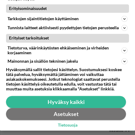
niin mitä liikkeit...
Erityisominaisuudet
05.05.2009 18:36
6
1465
0
Tarkkojen sijaintitietojen käyttäminen
Tunnista laitteet aktiivisesti pyydettyjen tietojen perusteella
Erityiset tarkoitukset
Tietoturva, väärinkäytösten ehkäiseminen ja virheiden
korjaaminen
Mainonnan ja sisällön tekninen jakelu
Hyväksymällä sallit tietojesi käsittelyn. Suostumuksesi koskee
tätä palvelua, hyväksymättä jättäminen voi vaikuttaa
asiakaskokemukseesi. Jotkut teknologiat saattavat perustella
tietojen käsittelyä oikeutetulla edulla, voit vastustaa tätä tai
muuttaa muita asetuksia klikkaamalla "Asetukset" linkkiä.
Hyväksy kaikki
Asetukset
Tietosuoja
LUONTOKUVAUS
Vastattu 17v