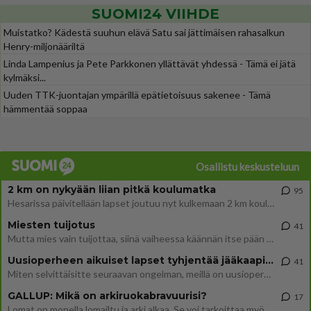
SUOMI24 VIIHDE
Muistatko? Kädestä suuhun elävä Satu sai jättimäisen rahasalkun
Henry-miljonääriltä
Linda Lampenius ja Pete Parkkonen yllättävät yhdessä - Tämä ei jätä
kylmäksi...
Uuden TTK-juontajan ympärillä epätietoisuus sakenee - Tämä
hämmentää soppaa
Osallistu keskusteluun
2 km on nykyään liian pitkä koulumatka
95
Hesarissa päivitellään lapset joutuu nyt kulkemaan 2 km kouluun jösses. Ruostefillarilla tuo matka menee vaikka miten äk
Miesten tuijotus
41
Mutta mies vain tuijottaa, siinä vaiheessa käännän itse pään pois. Mikä juttu? Yleensä jos joku tuijottaa tai katsoo, hä
Uusioperheen aikuiset lapset tyhjentää jääkaapin käydessään
41
Miten selvittäisitte seuraavan ongelman, meillä on uusioperhe, minulla teini-ikäiset lapset ja puolisolla aikuiset, jotk
GALLUP: Mikä on arkiruokabravuurisi?
17
Lomat on monella lomailtu ja arki alkaa. Se voi tarkoittaa myös sitä, että grillailut on grillattu ja palataan arjen ruo