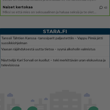
Naiset kertokaa
43
Miksi se että mies on seksuaalinen ja haluaa seksiä ja te olette hänen mielestänne haluttava on vastenmielistä? Mikä sii
STARA.FI
Tanssii Tähtien Kanssa -tanssiparit paljastettiin – Vappu Pimiä jätti
suosikkiohjelman
Vaasan räjähdyksestä uutta tietoa – syynä alkoholin valmistus
Näyttelijä Kari Sorvali on kuollut – teki merkittävän uran elokuvissa ja
televisiossa