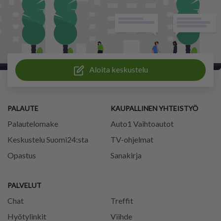
Aloita keskustelu
PALAUTE
KAUPALLINEN YHTEISTYÖ
Palautelomake
Auto1 Vaihtoautot
Keskustelu Suomi24:sta
TV-ohjelmat
Opastus
Sanakirja
PALVELUT
Chat
Treffit
Hyötylinkit
Viihde