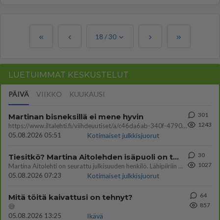
18
/
30
LUETUIMMAT KESKUSTELUT
PÄIVÄ
VIIKKO
KUUKAUSI
301
Martinan bisneksillä ei mene hyvin
1243
https://www.iltalehti.fi/viihdeuutiset/a/c46da6ab-340f-4790-aaa7-0865eed2336 Yrityksen konkurssihakemus on tullut kärä
05.08.2026 05:51
Kotimaiset julkkisjuorut
30
Tiesitkö? Martina Aitolehden isäpuoli on tämä suosittu laulaja
1027
Martina Aitolehti on seurattu julkisuuden henkilö. Lähipiiriin mahtuu muitakin tunnettuja henkilöitä. Tiesitkö, että Ma
05.08.2026 07:23
Kotimaiset julkkisjuorut
64
Mitä töitä kaivattusi on tehnyt?
857
😅
05.08.2026 13:25
Ikävä