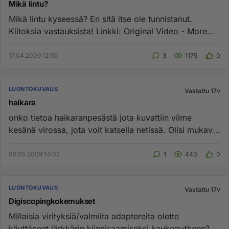
Mikä lintu?
Mikä lintu kyseessä? En sitä itse ole tunnistanut.
Kiitoksia vastauksista! Linkki: Original Video - More
videos at Tiny...
17.04.2009 12:50
3
1175
0
LUONTOKUVAUS
Vastattu 17v
haikara
onko tietoa haikaranpesästä jota kuvattiin viime
kesänä virossa, jota voit katsella netissä. Olisi mukava
seurata nii...
09.05.2009 14:02
1
440
0
LUONTOKUVAUS
Vastattu 17v
Digiscopingkokemukset
Millaisia virityksiä/valmiita adaptereita olette
käyttäneet järkkärin kiinnisaamiseksi kaukoputkeen?