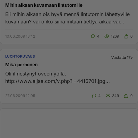
Mihin aikaan kuvamaan lintutornille
Eli mihin aikaan ois hyvä mennä lintutornin lähettyville
kuvamaan? vai onko siinä mitään tiettyä aikaa vai
bongaaako lin...
10.06.2009 18:42
4
1269
0
LUONTOKUVAUS
Vastattu 17v
Mikä perhonen
Oli ilmestynyt oveen yöllä.
http://www.aijaa.com/v.php?i=4416701.jpg...
27.06.2009 12:05
4
349
0