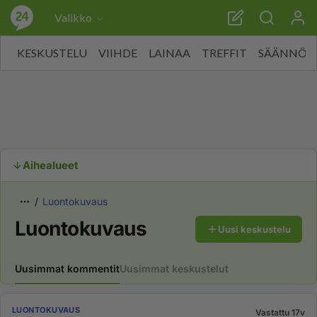
Valikko
KESKUSTELU
VIIHDE
LAINAA
TREFFIT
SÄÄNNÖT
Aihealueet
Luontokuvaus
Luontokuvaus
Uusi keskustelu
Uusimmat kommentit
Uusimmat keskustelut
LUONTOKUVAUS
Vastattu 17v