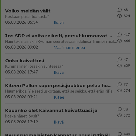
68
Voiko meidän välit
824
Koskaan parantua tästä?
05.08.2026 05:34
Ikävä
417
Jos SDP ei voita reilusti, persut kumoavat demokratian Suomesta
666
Näin tekisi ainakin Rydman seuratessaan idolinsa Trumpin mallia https://www.is.fi/politiikka/art-2000012187244.html
06.08.2026 09:02
Maailman menoa
47
Onko kaivattusi
609
Kummallinen jossakin suhteessa?
05.08.2026 17:47
Ikävä
77
Kiteen Pallon superpesisjoukkue pelaa huumeiden vaikutuksen alaisena
574
Huumerikos. Yleisesti uskotaan, että se seikka, että eräs KiPan pelaaja kärähtää huumeista, on vain jäävuoren huippu. M
05.08.2026 03:21
Kitee
38
Kauanko olet kaivannut kaivattuasi ja
572
koska hänet löysit?
05.08.2026 17:19
Ikävä
449
Perussuomalaisten kannatus nousi rytinällä Ylen tänään julkaisemassa tuoreimmassa gallup-kyselyssä.