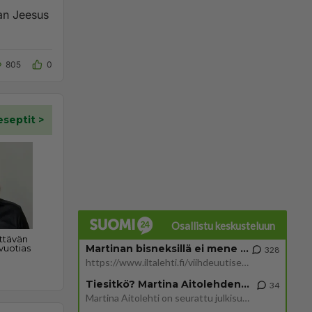
an Jeesus
805
0
Osallistu keskusteluun
Martinan bisneksillä ei mene hyvin
328
https://www.iltalehti.fi/viihdeuutiset/a/c46da6ab-340f-4790-aaa7-0865eed2336 Yrityksen konkurssihakemus on tullut kärä
Tiesitkö? Martina Aitolehden isäpuoli on tämä suosittu laulaja
34
Martina Aitolehti on seurattu julkisuuden henkilö. Lähipiiriin mahtuu muitakin tunnettuja henkilöitä. Tiesitkö, että Ma