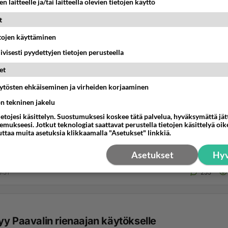
n laitteelle ja/tai laitteella olevien tietojen käyttö
t
etojen käyttäminen
iivisesti pyydettyjen tietojen perusteella
et
äytösten ehkäiseminen ja virheiden korjaaminen
ön tekninen jakelu
jä ei koskaan puhu Jeesuksen ristin kuoleman
ietojesi käsittelyn. Suostumuksesi koskee tätä palvelua, hyväksymättä jä
sesta
mukseesi. Jotkut teknologiat saattavat perustella tietojen käsittelyä oike
uttaa muita asetuksia klikkaamalla "Asetukset" linkkiä.
inä ainoassa on ihmisten mahdollisuus päästä Jeesuksen om
pseksi, Taivaan perilliseksi....
Asetukset
Hyv
5:51
255
yy Paavalin rienaajan käytökselle