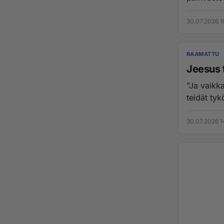
30.07.2026 1
RAAMATTU
Jeesus 
”Ja vaikka
teidät tykö
30.07.2026 1