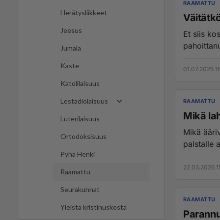
RAAMATTU
Herätysliikkeet
Väitätkö
Jeesus
Et siis ko
pahoittanu
Jumala
Kaste
01.07.2026 1
Katolilaisuus
Lestadiolaisuus
RAAMATTU
Mikä la
Luterilaisuus
Mikä ääriv
Ortodoksisuus
palstalle 
Pyhä Henki
22.03.2026 1
Raamattu
Seurakunnat
RAAMATTU
Yleistä kristinuskosta
Parannu