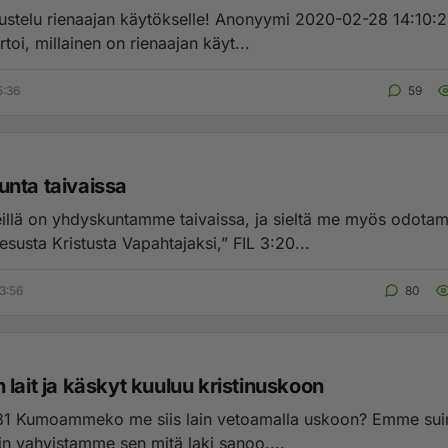
naajan käytökselle! Anonyymi 2020-02-28 14:10:27 Ilmoita
toi, millainen on rienaajan käyt...
5:36
59
nta taivaissa
illä on yhdyskuntamme taivaissa, ja sieltä me myös odota
susta Kristusta Vapahtajaksi,” FIL 3:20...
3:56
80
lait ja käskyt kuuluu kristinuskoon
 suinkaan, me
in vahvistamme sen mitä laki sanoo....