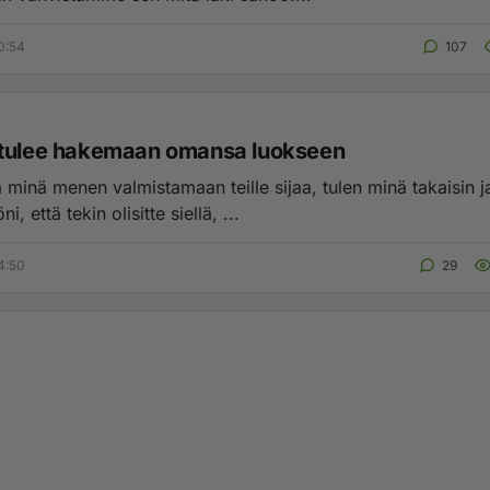
0:54
107
tulee hakemaan omansa luokseen
 minä menen valmistamaan teille sijaa, tulen minä takaisin j
ni, että tekin olisitte siellä, ...
4:50
29