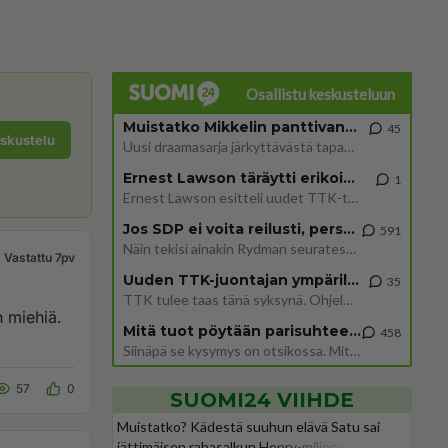
Osallistu keskusteluun
Muistatko Mikkelin panttivankidraaman?
45
eskustelu
Uusi draamasarja järkyttävästä tapauksesta on tulossa. Tositapahtumiin perustuva sarja ammentaa vuoden 1986 Mikkelin pan
Ernest Lawson täräytti erikoisen heiton TTK-lehdistötilaisuudessa: " Onko tässä tarkoituksena...?"
1
Ernest Lawson esitteli uudet TTK-tähtioppilaat ja opettajat torstaina 6.8. lehdistölle. Tulevalla kaudella on yksi hausk
Jos SDP ei voita reilusti, persut kumoavat demokratian Suomesta
591
Näin tekisi ainakin Rydman seuratessaan idolinsa Trumpin mallia https://www.is.fi/politiikka/art-2000012187244.html
Vastattu 7pv
Uuden TTK-juontajan ympärillä epätietoisuus sakenee - Nyt MTV hämmentää soppaa
35
TTK tulee taas tänä syksynä. Ohjelman uudet tähtioppilaat julkistetaan torstaina 6. elokuuta klo 14 alkavassa lehdistö
 miehiä.
Mitä tuot pöytään parisuhteessa?
458
Siinäpä se kysymys on otsikossa. Mitäpä siis tuot/toisit pöytään parisuhteessa? Oletko mies vai nainen? Koetko sen mitä
57
0
SUOMI24 VIIHDE
Muistatko? Kädestä suuhun elävä Satu sai
jättimäisen rahasalkun Henry-miljonääriltä