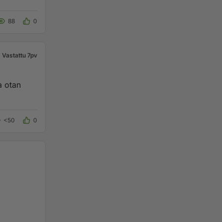
88
0
Vastattu 7pv
a otan
<50
0