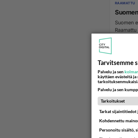
RAAMATTU
Suomen etsikkoaika? Itkuvirsi is
Raamattu 
25.11.2025 0
Tarvitsemme s
Palvelu ja sen
kolman
käyttäen evästeitä ja
tarkoituksenmukaisi
Palvelu ja sen kumpp
Tarkoitukset
Tarkat sijaintitiedo
Kohdennettu mainon
Personoitu sisältö, 