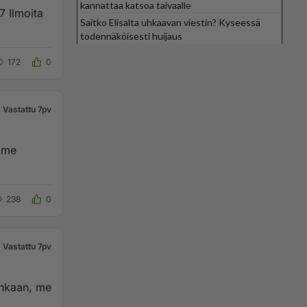
kannattaa katsoa taivaalle
Saitko Elisalta uhkaavan viestin? Kyseessä
todennäköisesti huijaus
172
0
Vastattu 7pv
mme
238
0
Vastattu 7pv