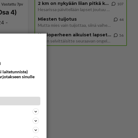
2 km on nykyään liian pitkä koulumatka
107
Vastattu 7pv
Hesarissa päivitellään lapset joutuu nyt kulkemaan 2 km kouluun jösses. Ruostefillarilla tuo matka menee vaikka miten äk
ika? Itkuvirsi isänmaasta 24.11.2025 ( Osa 4)
Miesten tuijotus
44
Mutta mies vain tuijottaa, siinä vaiheessa käännän itse pään pois. Mikä juttu? Yleensä jos joku tuijottaa tai katsoo, hä
Uusioperheen aikuiset lapset tyhjentää jääkaapin käydessään
56
Miten selvittäisitte seuraavan ongelman, meillä on uusioperhe, minulla teini-ikäiset lapset ja puolisolla aikuiset, jotk
1840
0
a
i laitetunniste)
arjotakseen sinulle