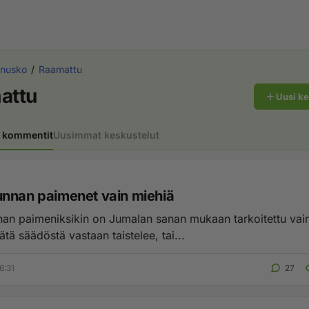
tinusko
Raamattu
attu
Uusi k
 kommentit
Uusimmat keskustelut
nnan paimenet vain miehiä
an paimeniksikin on Jumalan sanan mukaan tarkoitettu vain
ätä säädöstä vastaan taistelee, tai...
6:31
27