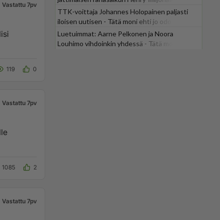
Vastattu 7pv
TTK-voittaja Johannes Holopainen paljasti
iloisen uutisen - Tätä moni ehti jo odottaa
isi
Luetuimmat: Aarne Pelkonen ja Noora
Louhimo vihdoinkin yhdessä - Tätä moni jo
odotti
119
0
Vastattu 7pv
lle
1085
2
Vastattu 7pv