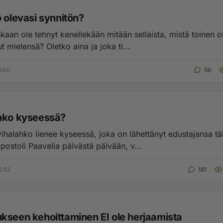
 olevasi synnitön?
skaan ole tehnyt kenellekään mitään sellaista, mistä toinen ol
t mielensä? Oletko aina ja joka ti...
6:00
56
hko kyseessä?
ihalahko lienee kyseessä, joka on lähettänyt edustajansa tä
apostoli Paavalia päivästä päivään, v...
5:52
181
kseen kehoittaminen EI ole herjaamista