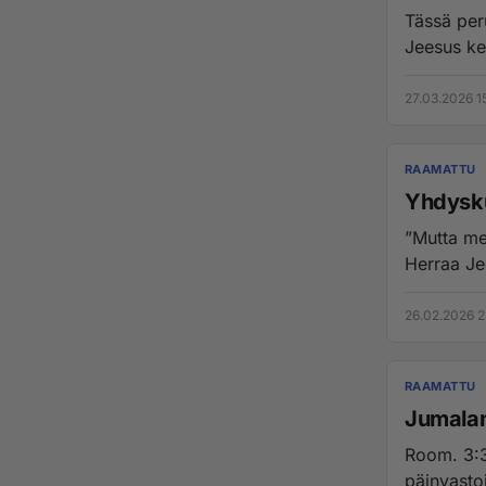
Tässä perustelu rie
Jeesus ker
27.03.2026 1
RAAMATTU
Yhdysku
”Mutta me
Herraa Jee
26.02.2026 2
RAAMATTU
Jumalan 
Room. 3:31 Kumoammeko me siis lain vetoamalla uskoon? Emme
päinvasto