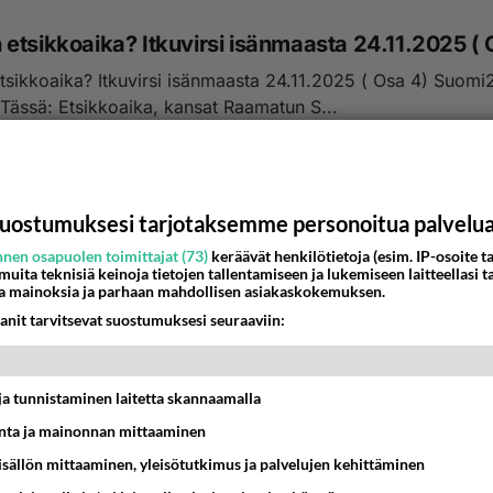
Suomen etsikkoa
änmaasta 24.11.2025 ( Osa 4) Suomi24 -
Tässä: Etsikkoaika, kansat Raamatun S...
8:49
161
uostumuksesi tarjotaksemme personoitua palvelu
nen osapuolen toimittajat (73)
keräävät henkilötietoja (esim. IP-osoite ta
 muita teknisiä keinoja tietojen tallentamiseen ja lukemiseen laitteellasi t
a mainoksia ja parhaan mahdollisen asiakaskokemuksen.
anit tarvitsevat suostumuksesi seuraaviin:
t ja tunnistaminen laitetta skannaamalla
ta ja mainonnan mittaaminen
sisällön mittaaminen, yleisötutkimus ja palvelujen kehittäminen