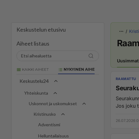
Keskustelun etusivu
Kris
Raam
Aiheet listaus
Uusimmat
KAIKKI AIHEET
NYKYINEN AIHE
RAAMATTU
Keskustelu24
Seuraku
Yhteiskunta
Seurakunn
Uskonnot ja uskomukset
Jos joku t
Kristinusko
26.07.2026 0
Adventismi
Helluntailaisuus