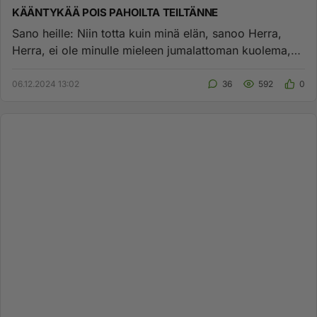
KÄÄNTYKÄÄ POIS PAHOILTA TEILTÄNNE
Sano heille: Niin totta kuin minä elän, sanoo Herra,
Herra, ei ole minulle mieleen jumalattoman kuolema,
vaan se, että j...
06.12.2024 13:02
36
592
0