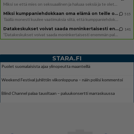
Miksi se että mies on seksuaalinen ja haluaa seksiä ja te olette hänen mielestänne haluttava on vastenmielistä? Mikä sii
Miksi kumppaniehdokkaan oma elämä on teille ongelma?
515
Täällä monesti kuulee vaatimuksia siitä, että kumppaniehdokkaalla ei saisi olla lemmikkejä, lapsia, kavereita, eksiä, su
Datakeskukset voivat saada moninkertaisesti enemmän palautuksia kuin mitä ne maksavat veroja
141
”Datakeskukset voivat saada moninkertaisesti enemmän palautuksia kuin mitä ne maksavat veroja”, sanoo professori Jussi K
STARA.FI
Puolet suomalaisista ajaa ylinopeutta maanteillä
Weekend Festival juhlittiin viikonloppuna – näin poliisi kommentoi
Blind Channel palaa tauoltaan – paluukonsertti marraskuussa