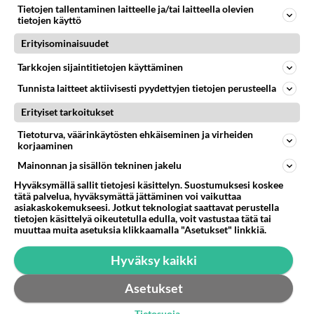
Jeesuksen veri puhdistaa kaikesta synnistä 🎚️🩸
Tietojen tallentaminen laitteelle ja/tai laitteella olevien
Raamattu todistaa, että Jeesuksen veri on ainoa
tietojen käyttö
puhdistuslähteemme. Me...
Erityisominaisuudet
26.02.2026 13:07
34
300
0
Tarkkojen sijaintitietojen käyttäminen
Tunnista laitteet aktiivisesti pyydettyjen tietojen perusteella
Erityiset tarkoitukset
Tietoturva, väärinkäytösten ehkäiseminen ja virheiden
korjaaminen
Mainonnan ja sisällön tekninen jakelu
Hyväksymällä sallit tietojesi käsittelyn. Suostumuksesi koskee
tätä palvelua, hyväksymättä jättäminen voi vaikuttaa
asiakaskokemukseesi. Jotkut teknologiat saattavat perustella
tietojen käsittelyä oikeutetulla edulla, voit vastustaa tätä tai
muuttaa muita asetuksia klikkaamalla "Asetukset" linkkiä.
Hyväksy kaikki
Asetukset