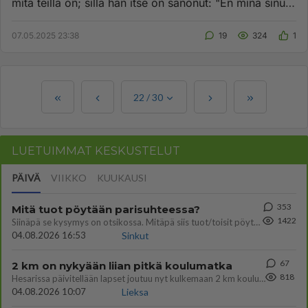
mitä teillä on; sillä hän itse on sanonut: "En minä sinua
hylkää en...
07.05.2025 23:38
19
324
1
22
/
30
LUETUIMMAT KESKUSTELUT
PÄIVÄ
VIIKKO
KUUKAUSI
353
Mitä tuot pöytään parisuhteessa?
1422
Siinäpä se kysymys on otsikossa. Mitäpä siis tuot/toisit pöytään parisuhteessa? Oletko mies vai nainen? Koetko sen mitä
04.08.2026 16:53
Sinkut
67
2 km on nykyään liian pitkä koulumatka
818
Hesarissa päivitellään lapset joutuu nyt kulkemaan 2 km kouluun jösses. Ruostefillarilla tuo matka menee vaikka miten äk
04.08.2026 10:07
Lieksa