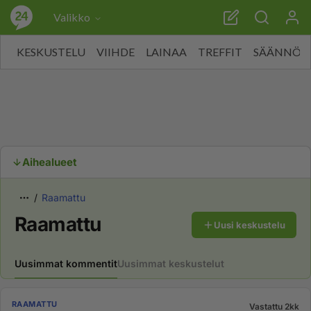
Valikko
KESKUSTELU
VIIHDE
LAINAA
TREFFIT
SÄÄNNÖT
Aihealueet
Raamattu
Raamattu
Uusi keskustelu
Uusimmat kommentit
Uusimmat keskustelut
RAAMATTU
Vastattu 2kk