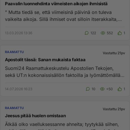
Paavalin luonnehdinta viimeisten aikojen ihmisistä
” Mutta tiedä se, että viimeisinä päivinä on tuleva
vaikeita aikoja. Sillä ihmiset ovat silloin itserakkaita,
rahanahnei...
13.03.2026 13:36
122
552
1
RAAMATTU
Vastattu 21pv
Apostolit tässä: Sanan mukaista faktaa
Suomi24 Raamattukeskustelu Apostolien Tekojen,
sekä UT:n kokonaissisällön faktoilla ja lyömättömällä
todistuksella: Ap...
14.07.2026 16:23
10
<50
1
RAAMATTU
Vastattu 21pv
Jeesus pitää huolen omistaan
Älkää olko vaelluksessanne ahneita; tyytykää siihen,