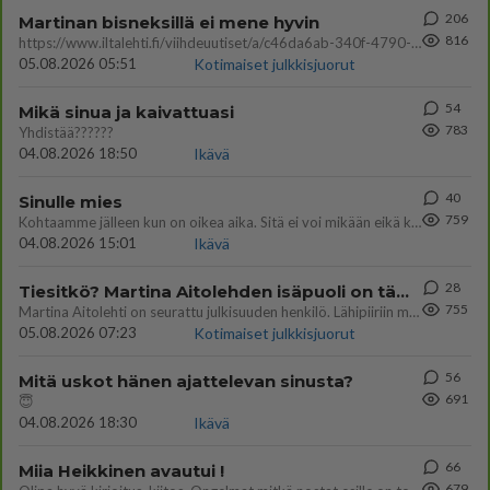
206
Martinan bisneksillä ei mene hyvin
816
https://www.iltalehti.fi/viihdeuutiset/a/c46da6ab-340f-4790-aaa7-0865eed2336 Yrityksen konkurssihakemus on tullut kärä
05.08.2026 05:51
Kotimaiset julkkisjuorut
54
Mikä sinua ja kaivattuasi
783
Yhdistää??????
04.08.2026 18:50
Ikävä
40
Sinulle mies
759
Kohtaamme jälleen kun on oikea aika. Sitä ei voi mikään eikä kukaan estää <3 <3
04.08.2026 15:01
Ikävä
28
Tiesitkö? Martina Aitolehden isäpuoli on tämä suosittu laulaja
755
Martina Aitolehti on seurattu julkisuuden henkilö. Lähipiiriin mahtuu muitakin tunnettuja henkilöitä. Tiesitkö, että Ma
05.08.2026 07:23
Kotimaiset julkkisjuorut
56
Mitä uskot hänen ajattelevan sinusta?
691
😇
04.08.2026 18:30
Ikävä
66
Miia Heikkinen avautui !
679