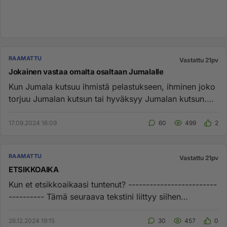
RAAMATTU
Vastattu 21pv
Jokainen vastaa omalta osaltaan Jumalalle
Kun Jumala kutsuu ihmistä pelastukseen, ihminen joko
torjuu Jumalan kutsun tai hyväksyy Jumalan kutsun.
Jeesus on joka ...
17.09.2024 16:09
60
499
2
RAAMATTU
Vastattu 21pv
ETSIKKOAIKA
Kun et etsikkoaikaasi tuntenut? -------------------------
---------- Tämä seuraava tekstini liittyy siihen
Jeesuksen puh...
26.12.2024 19:15
30
457
0