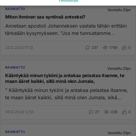
Tietosuoja
RAAMATTU
Vastattu 21pv
Miten ihminen saa syntinsä anteeksi?
Annetaan apostoli Johanneksen vastata tähän erittäin
tärkeään kysymykseen. ”Jos me tunnustamme
syntimme, on hän uskolli...
22.12.2023 17:32
237
1799
0
RAAMATTU
Vastattu 21pv
Kääntykää minun tyköni ja antakaa pelastaa itsenne, te
maan ääret kaikki, sillä minä olen Jumala,
” Kääntykää minun tyköni ja antakaa pelastaa itsenne,
te maan ääret kaikki, sillä minä olen Jumala, eikä
toista ole.” Je...
06.12.2024 12:55
27
439
0
RAAMATTU
Vastattu 21pv