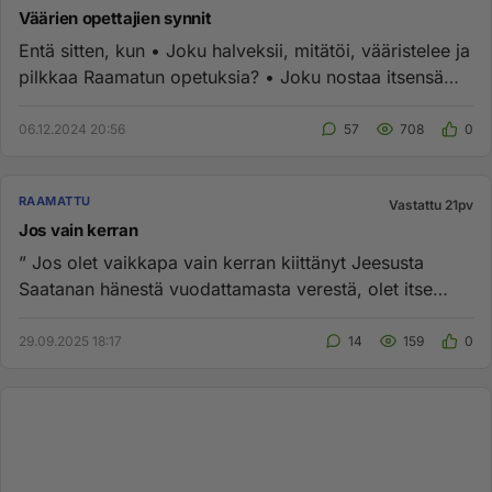
Väärien opettajien synnit
Entä sitten, kun • Joku halveksii, mitätöi, vääristelee ja
pilkkaa Raamatun opetuksia? • Joku nostaa itsensä
jopa Jees...
06.12.2024 20:56
57
708
0
RAAMATTU
Vastattu 21pv
Jos vain kerran
” Jos olet vaikkapa vain kerran kiittänyt Jeesusta
Saatanan hänestä vuodattamasta verestä, olet itse
sulkenut itsesi ian...
29.09.2025 18:17
14
159
0