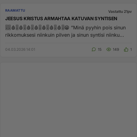
RAAMATTU
Vastattu 21pv
JEESUS KRISTUS ARMAHTAA KATUVAN SYNTISEN
🎚️🎚️🩸🎚️🩸🎚️🩸🎚️🩸🎚️🩸🎚️🩸🎚️🩸🎚️😁 ”Minä pyyhin pois sinun
rikkomuksesi niinkuin pilven ja sinun syntisi niinku...
04.03.2026 14:01
15
149
1