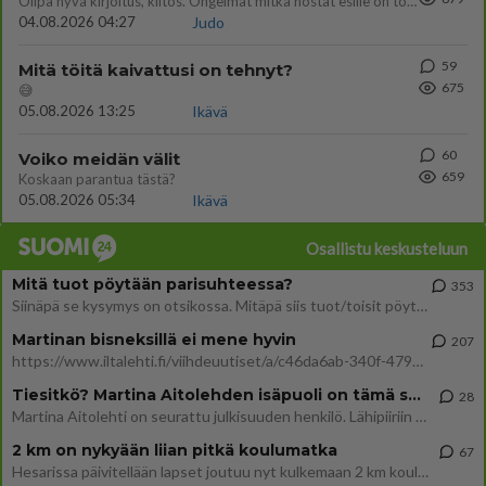
Olipa hyvä kirjoitus, kiitos. Ongelmat mitkä nostat esille on todellisia ja tämä ylimielisyys totta ja se näkyy kaikessa
04.08.2026 04:27
Judo
59
Mitä töitä kaivattusi on tehnyt?
675
😅
05.08.2026 13:25
Ikävä
60
Voiko meidän välit
659
Koskaan parantua tästä?
05.08.2026 05:34
Ikävä
Osallistu keskusteluun
Mitä tuot pöytään parisuhteessa?
353
Siinäpä se kysymys on otsikossa. Mitäpä siis tuot/toisit pöytään parisuhteessa? Oletko mies vai nainen? Koetko sen mitä
Martinan bisneksillä ei mene hyvin
207
https://www.iltalehti.fi/viihdeuutiset/a/c46da6ab-340f-4790-aaa7-0865eed2336 Yrityksen konkurssihakemus on tullut kärä
Tiesitkö? Martina Aitolehden isäpuoli on tämä suosittu laulaja
28
Martina Aitolehti on seurattu julkisuuden henkilö. Lähipiiriin mahtuu muitakin tunnettuja henkilöitä. Tiesitkö, että Ma
2 km on nykyään liian pitkä koulumatka
67
Hesarissa päivitellään lapset joutuu nyt kulkemaan 2 km kouluun jösses. Ruostefillarilla tuo matka menee vaikka miten äk