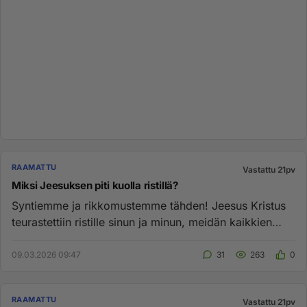
RAAMATTU
Vastattu 21pv
Miksi Jeesuksen piti kuolla ristillä?
Syntiemme ja rikkomustemme tähden! Jeesus Kristus
teurastettiin ristille sinun ja minun, meidän kaikkien
syntien takia...
09.03.2026 09:47
31
263
0
RAAMATTU
Vastattu 21pv