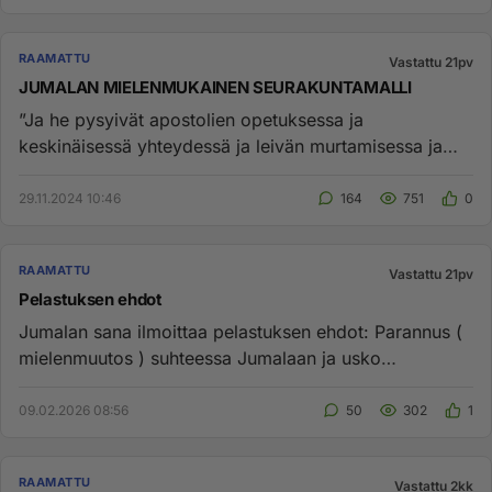
RAAMATTU
Vastattu 21pv
JUMALAN MIELENMUKAINEN SEURAKUNTAMALLI
”Ja he pysyivät apostolien opetuksessa ja
keskinäisessä yhteydessä ja leivän murtamisessa ja
rukouksissa.” Apt 2:42 Jum...
29.11.2024 10:46
164
751
0
RAAMATTU
Vastattu 21pv
Pelastuksen ehdot
Jumalan sana ilmoittaa pelastuksen ehdot: Parannus (
mielenmuutos ) suhteessa Jumalaan ja usko
Jeesukseen Kristukseen. ...
09.02.2026 08:56
50
302
1
RAAMATTU
Vastattu 2kk