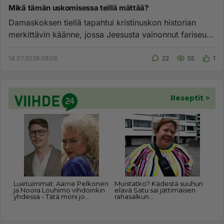
Mikä tämän uskomisessa teillä mättää?
Damaskoksen tiellä tapahtui kristinuskon historian
merkittävin käänne, jossa Jeesusta vainonnut fariseus
Saulus koki yll...
14.07.2026 08:06
22
55
1