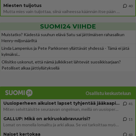
Miesten tuijotus
40
Mutta mies vain tuijottaa, siinä vaiheessa käännän itse pään pois. Mikä juttu? Yleensä jos joku tuijottaa tai katsoo, hä
SUOMI24 VIIHDE
Muistatko? Kädestä suuhun elävä Satu sai jättimäisen rahasalkun
Henry-miljonääriltä
Linda Lampenius ja Pete Parkkonen yllättävät yhdessä - Tämä ei jätä
kylmäksi...
Olisitko uskonut, että nämä julkkikset lähtevät suosikkisarjaan?
Petolliset alkaa jättiyllätyksellä
Osallistu keskusteluun
Uusioperheen aikuiset lapset tyhjentää jääkaapin käydessään
41
Miten selvittäisitte seuraavan ongelman, meillä on uusioperhe, minulla teini-ikäiset lapset ja puolisolla aikuiset, jotk
GALLUP: Mikä on arkiruokabravuurisi?
11
Lomat on monella lomailtu ja arki alkaa. Se voi tarkoittaa myös sitä, että grillailut on grillattu ja palataan arjen ruo
Naiset kertokaa
43