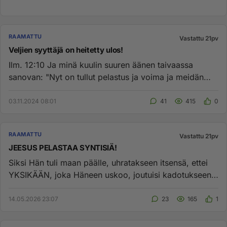
RAAMATTU
Vastattu 21pv
Veljien syyttäjä on heitetty ulos!
Ilm. 12:10 Ja minä kuulin suuren äänen taivaassa
sanovan: "Nyt on tullut pelastus ja voima ja meidän
Jumalamme valtakunt...
03.11.2024 08:01
41
415
0
RAAMATTU
Vastattu 21pv
JEESUS PELASTAA SYNTISIÄ!
Siksi Hän tuli maan päälle, uhratakseen itsensä, ettei
YKSIKÄÄN, joka Häneen uskoo, joutuisi kadotukseen,
vaan perisi ik...
14.05.2026 23:07
23
165
1