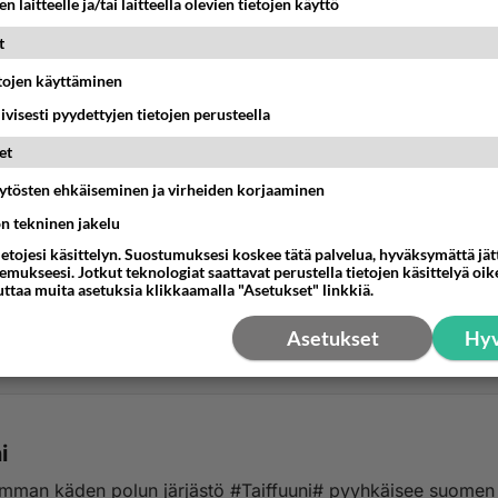
n laitteelle ja/tai laitteella olevien tietojen käyttö
t
etojen käyttäminen
iivisesti pyydettyjen tietojen perusteella
et
äytösten ehkäiseminen ja virheiden korjaaminen
SET LIIKKEET JA YHTEISÖT
ön tekninen jakelu
mi
ietojesi käsittelyn. Suostumuksesi koskee tätä palvelua, hyväksymättä jä
in tossa syyskuussa spiritismiä ja se oli perjantai päivä ei ta
mukseesi. Jotkut teknologiat saattavat perustella tietojen käsittelyä oike
uttaa muita asetuksia klikkaamalla "Asetukset" linkkiä.
n kummallista paitsi jos kys...
Asetukset
Hyv
:08
7
i
mman käden polun järjästö #Taiffuuni# pyyhkäisee suomen 