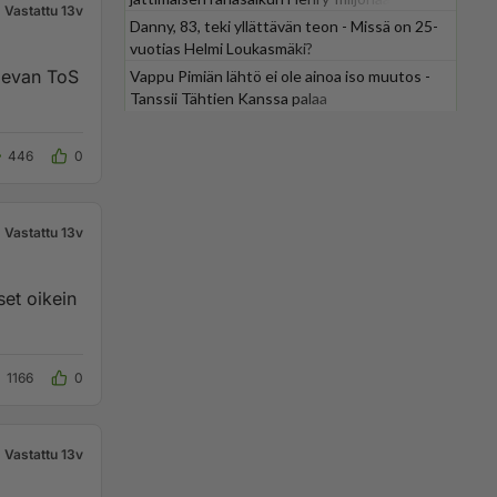
Vastattu 13v
Danny, 83, teki yllättävän teon - Missä on 25-
vuotias Helmi Loukasmäki?
levan ToS
Vappu Pimiän lähtö ei ole ainoa iso muutos -
Tanssii Tähtien Kanssa palaa
446
0
Vastattu 13v
set oikein
1166
0
Vastattu 13v