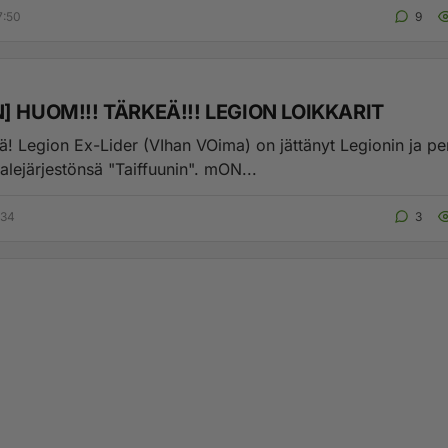
7:50
9
] HUOM!!! TÄRKEÄ!!! LEGION LOIKKARIT
n ja perustanut
alejärjestönsä "Taiffuunin". mON...
:34
3