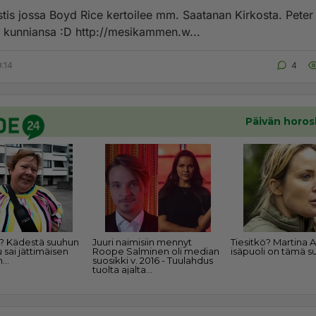
tis jossa Boyd Rice kertoilee mm. Saatanan Kirkosta. Peter
saa kuulla kunniansa :D http://mesikammen.w...
9:14
4