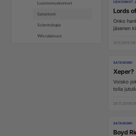
USKONNOT 
Luonnonuskonnot
Lords o
Satanismi
Onko hank
Scientologia
jäsenen ki
Wiccalaisuus
12.11.2012 09
SATANISMI
Xeper?
Voisko jok
tolla jutu
24.11.2008 0
SATANISMI
Boyd Ri