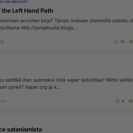
JA USKOMUKSET
f the Left Hand Path
kimisen arvoinen kirja? Tämän mukaan ylemmillä asteilla o
rjoittama http://pohjatuulia.blogs...
:35
18
u selittää ihan suomeksi mitä xeper tarkoittaa? Mihin setiläi
llaan pyrkii? Xeper.org ja k...
6:43
9
ce satanismista