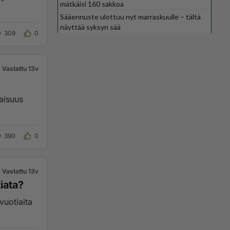
mätkäisi 160 sakkoa
Sääennuste ulottuu nyt marraskuulle – tältä
näyttää syksyn sää
309
0
Vastattu 13v
laisuus
390
0
Vastattu 13v
iata?
-vuotiaita