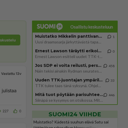
Osallistu keskusteluun
Muistatko Mikkelin panttivankidraaman?
1
eskustelu
Uusi draamasarja järkyttävästä tapauksesta on tulossa. Tositapahtumiin perustuva sarja ammentaa vuoden 1986 Mikkelin pan
Ernest Lawson täräytti erikoisen heiton TTK-lehdistötilaisuudessa: " Onko tässä tarkoituksena...?"
0
Ernest Lawson esitteli uudet TTK-tähtioppilaat ja opettajat torstaina 6.8. lehdistölle. Tulevalla kaudella on yksi hausk
Jos SDP ei voita reilusti, persut kumoavat demokratian Suomesta
458
Näin tekisi ainakin Rydman seuratessaan idolinsa Trumpin mallia https://www.is.fi/politiikka/art-2000012187244.html
Vastattu 13v
Uuden TTK-juontajan ympärillä epätietoisuus sakenee - Nyt MTV hämmentää soppaa
33
TTK tulee taas tänä syksynä. Ohjelman uudet tähtioppilaat julkistetaan torstaina 6. elokuuta klo 14 alkavassa lehdistö
julistaa
Mitä tuot pöytään parisuhteessa?
446
Siinäpä se kysymys on otsikossa. Mitäpä siis tuot/toisit pöytään parisuhteessa? Oletko mies vai nainen? Koetko sen mitä
227
0
SUOMI24 VIIHDE
Muistatko? Kädestä suuhun elävä Satu sai
jättimäisen rahasalkun Henry-miljonääriltä