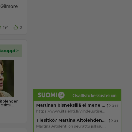
 Gilmore
194
0
Osallistu keskusteluun
Martinan bisneksillä ei mene hyvin
314
https://www.iltalehti.fi/viihdeuutiset/a/c46da6ab-340f-4790-aaa7-0865eed2336 Yrityksen konkurssihakemus on tullut kärä
Tiesitkö? Martina Aitolehden isäpuoli on tämä suosittu laulaja
31
Martina Aitolehti on seurattu julkisuuden henkilö. Lähipiiriin mahtuu muitakin tunnettuja henkilöitä. Tiesitkö, että Ma