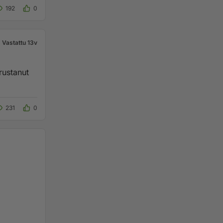
192
0
Vastattu 13v
231
0