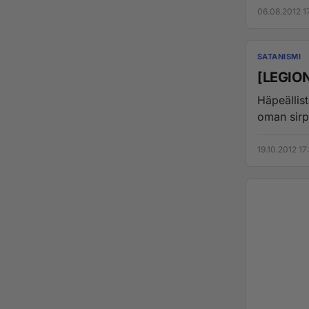
06.08.2012 1
SATANISMI
[LEGION
Häpeällistä! Legion Ex-Lider (VIhan VOima) on jättänyt Legioni
oman sirp
19.10.2012 17