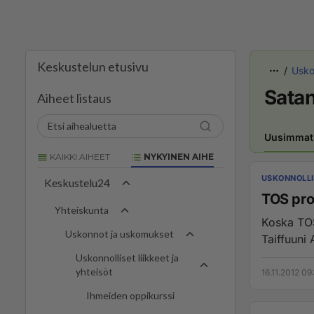
Keskustelun etusivu
Uskon
Sata
Aiheet listaus
Uusimmat
KAIKKI AIHEET
NYKYINEN AIHE
USKONNOLLI
Keskustelu24
TOS pro
Yhteiskunta
Koska TOS 
Uskonnot ja uskomukset
Taiffuuni
Uskonnolliset liikkeet ja
yhteisöt
16.11.2012 09
Ihmeiden oppikurssi