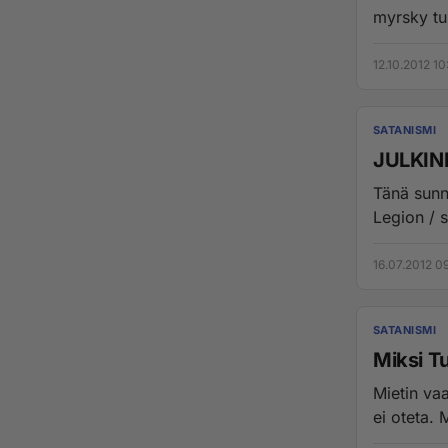
myrsky tu
12.10.2012 10
SATANISMI
JULKINE
Tänä sunnu
Legion / 
16.07.2012 0
SATANISMI
Miksi T
Mietin vaa
ei oteta. 