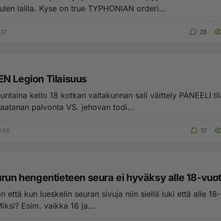
ulen lailla. Kyse on true TYPHONIAN orderi...
:37
28
N Legion Tilaisuus
ntaina kello 18 kotkan valtakunnan sali väittely PANEELI ti
saatanan palvonta VS. jehovan todi...
9:56
17
urun hengentieteen seura ei hyväksy alle 18-vuot
n että kun lueskelin seuran sivuja niin siellä luki että alle 18
Miksi? Esim. vaikka 16 ja...