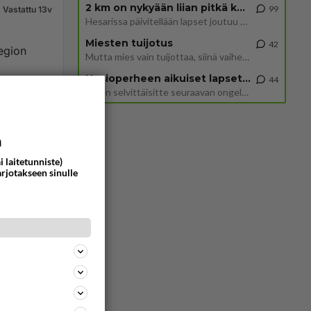
2 km on nykyään liian pitkä koulumatka
99
Vastattu 13v
Hesarissa päivitellään lapset joutuu nyt kulkemaan 2 km kouluun jösses. Ruostefillarilla tuo matka menee vaikka miten äk
Miesten tuijotus
42
egion
Mutta mies vain tuijottaa, siinä vaiheessa käännän itse pään pois. Mikä juttu? Yleensä jos joku tuijottaa tai katsoo, hä
Uusioperheen aikuiset lapset tyhjentää jääkaapin käydessään
44
Miten selvittäisitte seuraavan ongelman, meillä on uusioperhe, minulla teini-ikäiset lapset ja puolisolla aikuiset, jotk
488
0
a
i laitetunniste)
arjotakseen sinulle