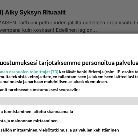
] Alky Syksyn RItuaalit
SEN Taiffuuni petturuuden jäljiltä uudelleen organisoitu L
vempana kuin koskaan! Edellinen legion...
:56
29
uostumuksesi tarjotaksemme personoitua palvelu
nen osapuolen toimittajat (73)
keräävät henkilötietoja (esim. IP-osoite ta
 muita teknisiä keinoja tietojen tallentamiseen ja lukemiseen laitteellasi t
a mainoksia ja parhaan mahdollisen asiakaskokemuksen.
anit tarvitsevat suostumuksesi seuraaviin:
t ja tunnistaminen laitetta skannaamalla
ta ja mainonnan mittaaminen
sisällön mittaaminen, yleisötutkimus ja palvelujen kehittäminen