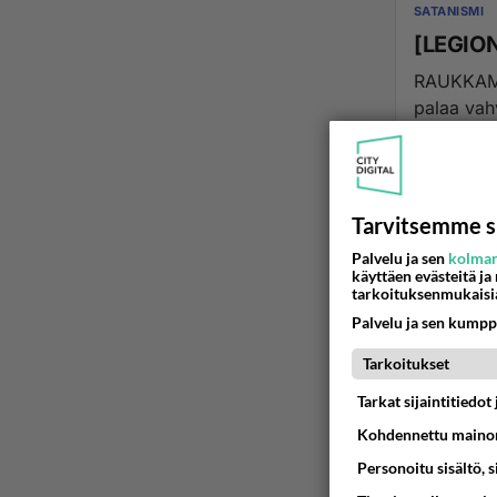
SATANISMI
[LEGION
RAUKKAMAI
palaa vah
25.10.2012 21
Tarvitsemme s
Palvelu ja sen
kolman
käyttäen evästeitä ja
tarkoituksenmukaisi
Palvelu ja sen kumpp
Tarkoitukset
Tarkat sijaintitiedo
Kohdennettu mainon
Personoitu sisältö, 