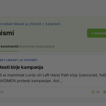
nolliset liikkeet ja yhteisöt
Satanismi
nismi
Uusi k
 kommentit
Uusimmat keskustelut
SET LIIKKEET JA YHTEISÖT
testi kirje kampanja
ei maininnat Lords oh Left Hand Path kirja (cencored, full) 
 AVOIMEN protesti kampanjan. Act...
:45
21