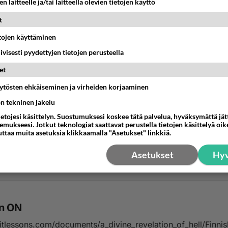
n laitteelle ja/tai laitteella olevien tietojen käyttö
t
etojen käyttäminen
iivisesti pyydettyjen tietojen perusteella
et
äytösten ehkäiseminen ja virheiden korjaaminen
ön tekninen jakelu
*G*
ietojesi käsittelyn. Suostumuksesi koskee tätä palvelua, hyväksymättä jä
f you want some
mukseesi. Jotkut teknologiat saattavat perustella tietojen käsittelyä oike
uttaa muita asetuksia klikkaamalla "Asetukset" linkkiä.
proof check this out: http://www.youtube.co...
Asetukset
Hyv
:36
8
en ON
iritlessons.com/documents/a_divine_revelation_of_hell/Finni