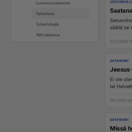
USKONNOLLI
Luonnonuskonnot
Saatana
Satanismi
Sielunviho
Scientologia
sääliä tai
Wiccalaisuus
23.07.2010 1
SATANISMI
Jeesus 
Ei ole ol
tai Helvett
18.11.2010 00
SATANISMI
Missä he