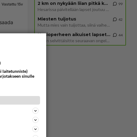
2 km on nykyään liian pitkä koulumatka
99
Vastattu 15v
Hesarissa päivitellään lapset joutuu nyt kulkemaan 2 km kouluun jösses. Ruostefillarilla tuo matka menee vaikka miten äk
Miesten tuijotus
42
 saada
Mutta mies vain tuijottaa, siinä vaiheessa käännän itse pään pois. Mikä juttu? Yleensä jos joku tuijottaa tai katsoo, hä
Uusioperheen aikuiset lapset tyhjentää jääkaapin käydessään
44
Miten selvittäisitte seuraavan ongelman, meillä on uusioperhe, minulla teini-ikäiset lapset ja puolisolla aikuiset, jotk
698
0
a
i laitetunniste)
arjotakseen sinulle