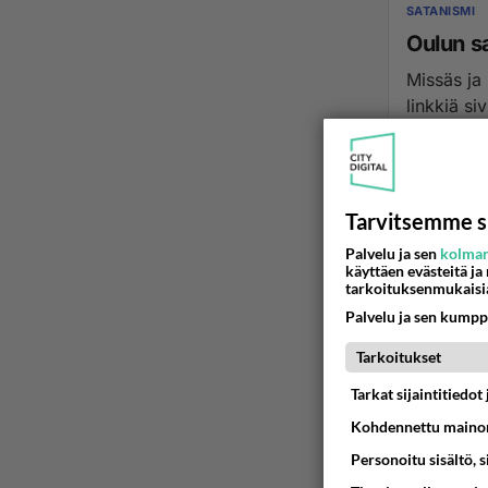
SATANISMI
Oulun sa
Missäs ja 
linkkiä si
18.01.2011 14
Tarvitsemme s
Palvelu ja sen
kolman
käyttäen evästeitä ja
tarkoituksenmukaisi
Palvelu ja sen kumpp
Tarkoitukset
Tarkat sijaintitiedo
Kohdennettu mainon
Personoitu sisältö, 