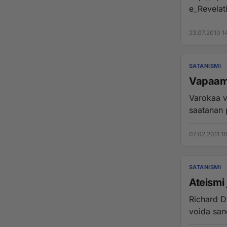
e_Revelat
23.07.2010 1
SATANISMI
Vapaamuu
Varokaa v
07.02.2011 16
SATANISMI
Ateismi 
Richard D