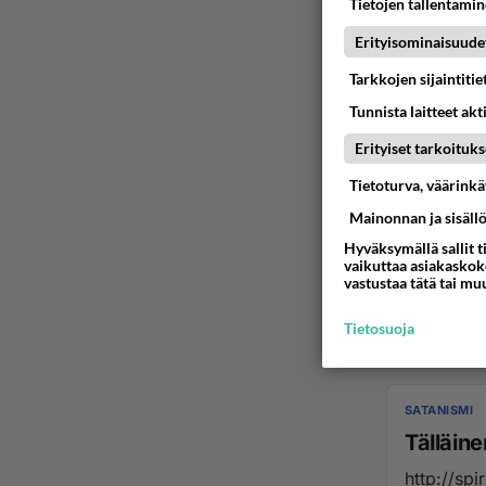
Tietojen tallentamine
Erityisominaisuude
Tarkkojen sijaintiti
Tunnista laitteet akt
Erityiset tarkoituks
Tietoturva, väärink
SATANISMI
Mainonnan ja sisäll
*K*I*N
Hyväksymällä sallit t
My King is : http://www.youtube.com/watch?v=yzqTFNfeDnE I
vaikuttaa asiakaskoke
vastustaa tätä tai mu
Tietosuoja
16.10.2010 16
SATANISMI
Tälläin
http://sp