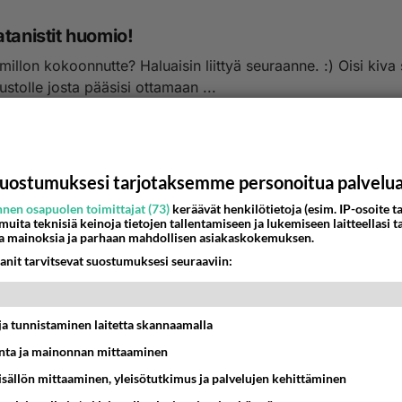
tanistit huomio!
millon kokoonnutte? Haluaisin liittyä seuraanne. :) Oisi kiva
vustolle josta pääsisi ottamaan ...
:07
9
uostumuksesi tarjotaksemme personoitua palvelu
nen osapuolen toimittajat (73)
keräävät henkilötietoja (esim. IP-osoite ta
 muita teknisiä keinoja tietojen tallentamiseen ja lukemiseen laitteellasi t
a mainoksia ja parhaan mahdollisen asiakaskokemuksen.
anit tarvitsevat suostumuksesi seuraaviin:
t ja tunnistaminen laitetta skannaamalla
ta ja mainonnan mittaaminen
sisällön mittaaminen, yleisötutkimus ja palvelujen kehittäminen