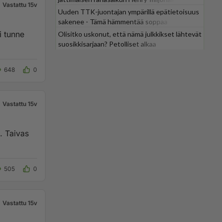
Vastattu 15v
Uuden TTK-juontajan ympärillä epätietoisuus
sakenee - Tämä hämmentää soppaa
i tunne
Olisitko uskonut, että nämä julkkikset lähtevät
suosikkisarjaan? Petolliset alkaa
jättiyllätyksellä
648
0
Vastattu 15v
. Taivas
505
0
Vastattu 15v