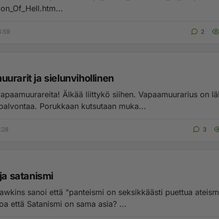
ion_Of_Hell.htm...
4:59
2
rarit ja sielunvihollinen
apaamuurareita! Älkää liittykö siihen. Vapaamuurarius on lä
saatanan palvontaa. Porukkaan kutsutaan muka...
:28
3
ja satanismi
awkins sanoi että "panteismi on seksikkäästi puettua ateism
voida sanoa että Satanismi on sama asia? ...