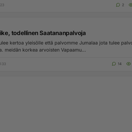
:23
2
Pike, todellinen Saatananpalvoja
ulee kertoa yleisölle että palvomme Jumalaa jota tulee palv
a. meidän korkea arvoisten Vapaamu...
1:33
14