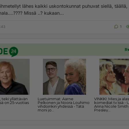
ihmetellyt lähes kaikki uskontokunnat puhuvat siellä, täällä, 
ala....???? Missä ..? kukaan...
8:43
1