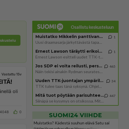
Osallistu keskusteluun
Muistatko Mikkelin panttivankidraaman?
1
eskustelu
Uusi draamasarja järkyttävästä tapauksesta on tulossa. Tositapahtumiin perustuva sarja ammentaa vuoden 1986 Mikkelin pan
Ernest Lawson täräytti erikoisen heiton TTK-lehdistötilaisuudessa: " Onko tässä tarkoituksena...?"
1
Ernest Lawson esitteli uudet TTK-tähtioppilaat ja opettajat torstaina 6.8. lehdistölle. Tulevalla kaudella on yksi hausk
Jos SDP ei voita reilusti, persut kumoavat demokratian Suomesta
465
Näin tekisi ainakin Rydman seuratessaan idolinsa Trumpin mallia https://www.is.fi/politiikka/art-2000012187244.html
Vastattu 15v
Uuden TTK-juontajan ympärillä epätietoisuus sakenee - Nyt MTV hämmentää soppaa
EITÄ!
34
TTK tulee taas tänä syksynä. Ohjelman uudet tähtioppilaat julkistetaan torstaina 6. elokuuta klo 14 alkavassa lehdistö
nellä oli
Mitä tuot pöytään parisuhteessa?
447
Siinäpä se kysymys on otsikossa. Mitäpä siis tuot/toisit pöytään parisuhteessa? Oletko mies vai nainen? Koetko sen mitä
4048
0
SUOMI24 VIIHDE
Muistatko? Kädestä suuhun elävä Satu sai
jättimäisen rahasalkun Henry-miljonääriltä