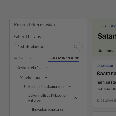
Keskustelun etusivu
Uskon
Sata
Aiheet listaus
Uusimmat
KAIKKI AIHEET
NYKYINEN AIHE
SATANISMI
Keskustelu24
Saatana
Yhteiskunta
näin saat
Uskonnot ja uskomukset
iso saatan
Uskonnolliset liikkeet ja
yhteisöt
13.08.2006 1
Ihmeiden oppikurssi