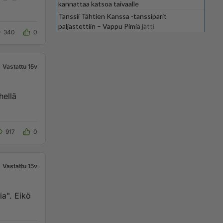
kannattaa katsoa taivaalle
Tanssii Tähtien Kanssa -tanssiparit
paljastettiin – Vappu Pimiä jätti
340
0
suosikkiohjelman
Vastattu 15v
hellä
917
0
Vastattu 15v
ia". Eikö