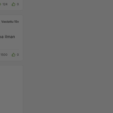
124
0
Vastattu 15v
oa ilman
1500
0