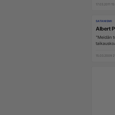
17.03.2011 15
SATANISMI
Albert 
"Meidän t
taikausko
15.03.2009 2