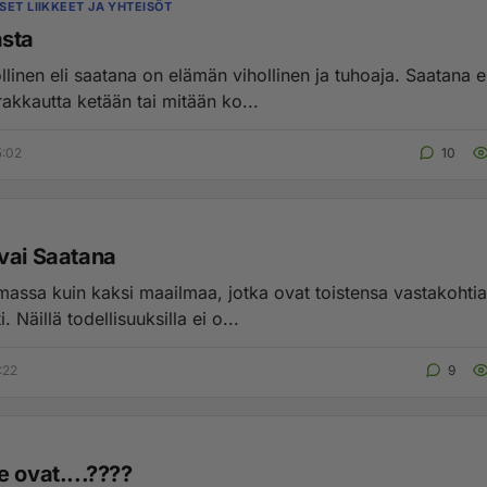
SET LIIKKEET JA YHTEISÖT
sta
llinen eli saatana on elämän vihollinen ja tuhoaja. Saatana e
 rakkautta ketään tai mitään ko...
5:02
10
vai Saatana
emassa kuin kaksi maailmaa, jotka ovat toistensa vastakohtia
i. Näillä todellisuuksilla ei o...
:22
9
 ovat....????