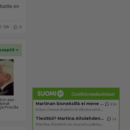
tuolla on
129
0
Osallistu keskusteluun
Martinan bisneksillä ei mene hyvin
316
https://www.iltalehti.fi/viihdeuutiset/a/c46da6ab-340f-4790-aaa7-0865eed2336 Yrityksen konkurssihakemus on tullut kärä
Tiesitkö? Martina Aitolehden isäpuoli on tämä suosittu laulaja
31
Martina Aitolehti on seurattu julkisuuden henkilö. Lähipiiriin mahtuu muitakin tunnettuja henkilöitä. Tiesitkö, että Ma