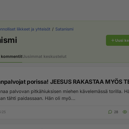
nolliset liikkeet ja yhteisöt
Satanismi
nismi
Uusi k
 kommentit
Uusimmat keskustelut
npalvojat porissa! JEESUS RAKASTAA MYÖS T
anaa palvovan pitkähiuksisen miehen kävelemässä torilla. Hä
an tähti paidassaan. Hän oli myö...
5:25
28