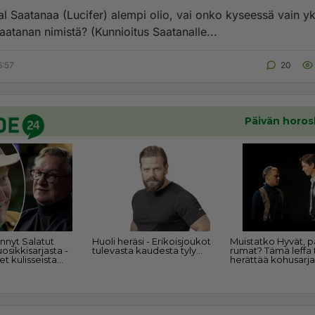
al Saatanaa (Lucifer) alempi olio, vai onko kyseessä vain yk
aatanan nimistä? (Kunnioitus Saatanalle...
6:57
20