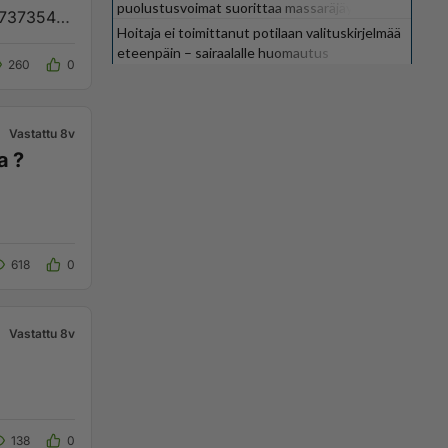
puolustusvoimat suorittaa massaräjäytyksiä
47373544
Hoitaja ei toimittanut potilaan valituskirjelmää
eteenpäin – sairaalalle huomautus
260
0
Vastattu 8v
a ?
618
0
Vastattu 8v
138
0