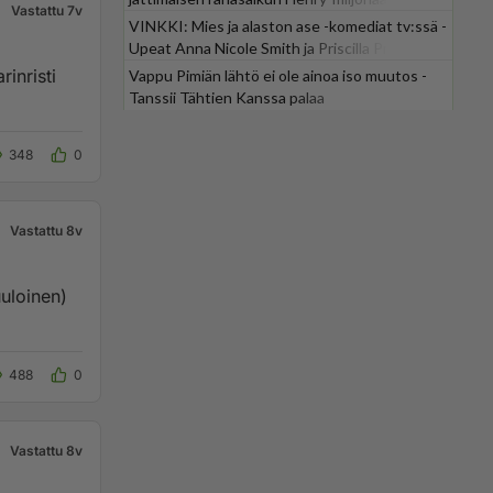
Vastattu 7v
VINKKI: Mies ja alaston ase -komediat tv:ssä -
Upeat Anna Nicole Smith ja Priscilla Presley
mukana
rinristi
Vappu Pimiän lähtö ei ole ainoa iso muutos -
Tanssii Tähtien Kanssa palaa
348
0
Vastattu 8v
488
0
Vastattu 8v