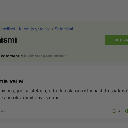
nolliset liikkeet ja yhteisöt
Satanismi
nismi
Uusi k
 kommentit
Uusimmat keskustelut
ia vai ei
ismia, jos julistetaan, että Jumala on ristiinnaulittu saatana
ukaan olisi nimittänyt satani...
4:47
4