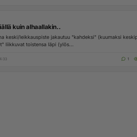
äällä kuin alhaallakin..
a keski/leikkauspiste jakautuu "kahdeksi" (kuumaksi keskip
t" liikkuvat toistensa läpi (ylös...
4:33
1