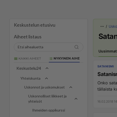
Keskustelun etusivu
Uskon
Sata
Aiheet listaus
Uusimmat
KAIKKI AIHEET
NYKYINEN AIHE
SATANISMI
Keskustelu24
Satanism
Yhteiskunta
Onko satan
Uskonnot ja uskomukset
tällaista k
Uskonnolliset liikkeet ja
yhteisöt
16.02.2018 1
Ihmeiden oppikurssi