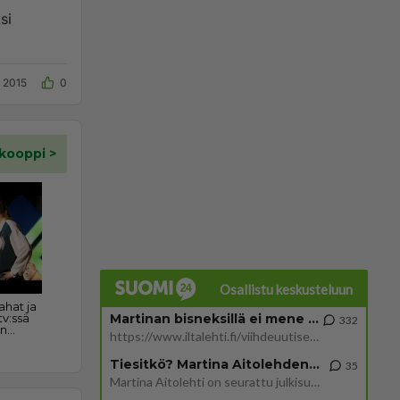
si
2015
0
Osallistu keskusteluun
Martinan bisneksillä ei mene hyvin
332
https://www.iltalehti.fi/viihdeuutiset/a/c46da6ab-340f-4790-aaa7-0865eed2336 Yrityksen konkurssihakemus on tullut kärä
Tiesitkö? Martina Aitolehden isäpuoli on tämä suosittu laulaja
35
Martina Aitolehti on seurattu julkisuuden henkilö. Lähipiiriin mahtuu muitakin tunnettuja henkilöitä. Tiesitkö, että Ma