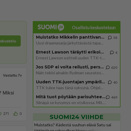
Osallistu keskusteluun
Muistatko Mikkelin panttivankidraaman?
58
eskustelu
Uusi draamasarja järkyttävästä tapauksesta on tulossa. Tositapahtumiin perustuva sarja ammentaa vuoden 1986 Mikkelin pan
Ernest Lawson täräytti erikoisen heiton TTK-lehdistötilaisuudessa: " Onko tässä tarkoituksena...?"
4
Ernest Lawson esitteli uudet TTK-tähtioppilaat ja opettajat torstaina 6.8. lehdistölle. Tulevalla kaudella on yksi hausk
Jos SDP ei voita reilusti, persut kumoavat demokratian Suomesta
620
Näin tekisi ainakin Rydman seuratessaan idolinsa Trumpin mallia https://www.is.fi/politiikka/art-2000012187244.html
Vastattu 7v
Uuden TTK-juontajan ympärillä epätietoisuus sakenee - Nyt MTV hämmentää soppaa
40
TTK tulee taas tänä syksynä. Ohjelman uudet tähtioppilaat julkistetaan torstaina 6. elokuuta klo 14 alkavassa lehdistö
? Miksi
Mitä tuot pöytään parisuhteessa?
469
Siinäpä se kysymys on otsikossa. Mitäpä siis tuot/toisit pöytään parisuhteessa? Oletko mies vai nainen? Koetko sen mitä
271
0
SUOMI24 VIIHDE
Muistatko? Kädestä suuhun elävä Satu sai
jättimäisen rahasalkun Henry-miljonääriltä