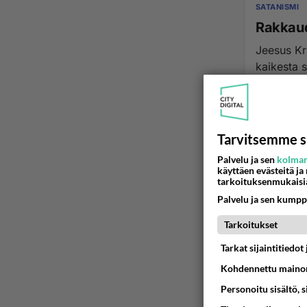
SATANISMI
Rakkaud
Jeesus Kr
kaikesta s
27.08.2003 1
Tarvitsemme s
Palvelu ja sen
kolman
käyttäen evästeitä ja
tarkoituksenmukaisi
Palvelu ja sen kumpp
Tarkoitukset
Tarkat sijaintitiedo
Kohdennettu mainon
Personoitu sisältö, 