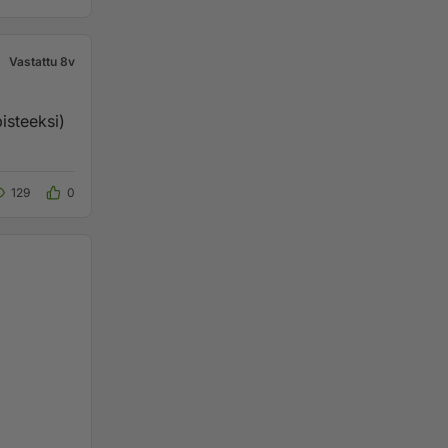
Vastattu 8v
isteeksi)
129
0