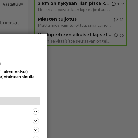
2 km on nykyään liian pitkä koulumatka
109
Vastattu 8v
Hesarissa päivitellään lapset joutuu nyt kulkemaan 2 km kouluun jösses. Ruostefillarilla tuo matka menee vaikka miten äk
Miesten tuijotus
45
t meidät
Mutta mies vain tuijottaa, siinä vaiheessa käännän itse pään pois. Mikä juttu? Yleensä jos joku tuijottaa tai katsoo, hä
Uusioperheen aikuiset lapset tyhjentää jääkaapin käydessään
66
Miten selvittäisitte seuraavan ongelman, meillä on uusioperhe, minulla teini-ikäiset lapset ja puolisolla aikuiset, jotk
788
0
a
i laitetunniste)
arjotakseen sinulle