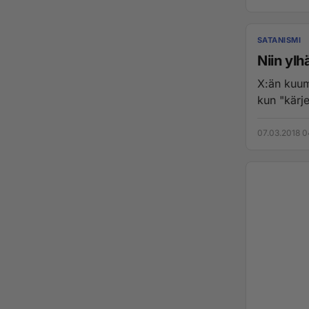
SATANISMI
Niin ylh
X:än kuum
kun "kärje
07.03.2018 0