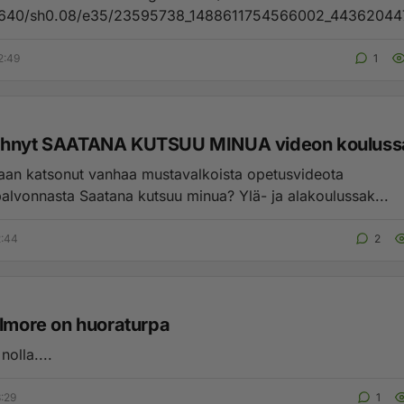
640/sh0.08/e35/23595738_1488611754566002_4436204
2:49
1
ähnyt SAATANA KUTSUU MINUA videon kouluss
an katsonut vanhaa mustavalkoista opetusvideota
saatananpalvonnasta Saatana kutsuu minua? Ylä- ja alakoulussak...
2:44
2
ilmore on huoraturpa
nolla....
3:29
1