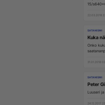
15/s640x
6528_n...
22.03.2018 2
SATANISMI
Kuka n
Onko kuka
31.01.2018 0
SATANISMI
Peter G
Luuseri ja 
24.12.2017 2