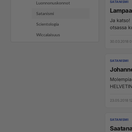
SATANISMI
Luonnonuskonnot
Lampaa
Satanismi
Ja katso! 
Scientologia
otsassa ku
Wiccalaisuus
30.03.2018 0
SATANISMI
Johanne
Molempia yhdistää: todella h
HELVETIN 
23.05.2018 1
SATANISMI
Saatana 