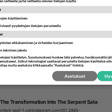
n laitteelle ja/tai laitteella olevien tietojen käyttö
t
etojen käyttäminen
iivisesti pyydettyjen tietojen perusteella
et
äytösten ehkäiseminen ja virheiden korjaaminen
ön tekninen jakelu
i vs. kristinusko -sota
ietojesi käsittelyn. Suostumuksesi koskee tätä palvelua, hyväksymättä jä
on aihe, vai mitä? Mieleeni tuli eräs mainio uusi argumentti
mukseesi. Jotkut teknologiat saattavat perustella tietojen käsittelyä oike
uttaa muita asetuksia klikkaamalla "Asetukset" linkkiä.
 kritisoivat uskovaisia yhdestä sun t...
Asetukset
Hyv
6:10
38
The Transformation Into The Serpent Sata
content-sea1-1.cdninstagram.com/t51.2885-