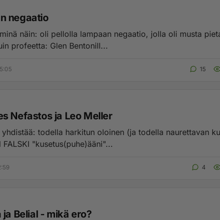
n negaatio
minä näin: oli pellolla lampaan negaatio, jolla oli musta pieta
in profeetta: Glen Bentonill...
5:05
15
s Nefastos ja Leo Meller
arkitun oloinen (ja todella naurettavan kuuloinen)
FALSKI "kusetus(puhe)ääni"...
2:59
4
ja Belial - mikä ero?