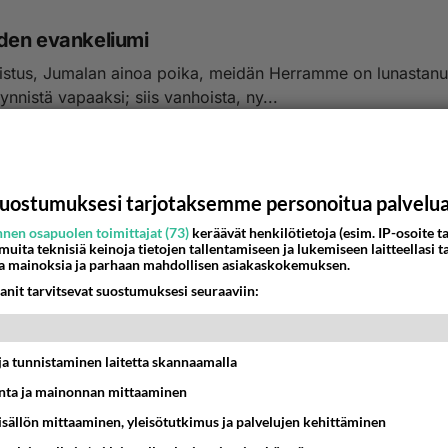
en evankeliumi
istus, Jumalan ainoa poika, meidän Herramme on lunastanu
ynnistä vapaaksi; siis vanhoista, ny...
5:50
9
uostumuksesi tarjotaksemme personoitua palvelu
nen osapuolen toimittajat (73)
keräävät henkilötietoja (esim. IP-osoite ta
 muita teknisiä keinoja tietojen tallentamiseen ja lukemiseen laitteellasi t
a mainoksia ja parhaan mahdollisen asiakaskokemuksen.
anit tarvitsevat suostumuksesi seuraaviin:
t ja tunnistaminen laitetta skannaamalla
ta ja mainonnan mittaaminen
sisällön mittaaminen, yleisötutkimus ja palvelujen kehittäminen