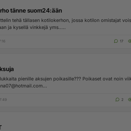
erho tänne suom24:ään
ttelin tehä tällasen kotilokerhon, jossa kotilon omistajat voi
an ja kysellä vinkkejä yms.....
7:16
17
aksuja
lukkaita pienille aksujen poikasille??? Poikaset ovat noin vii
anna07@hotmail.com
...
7:49
2
T