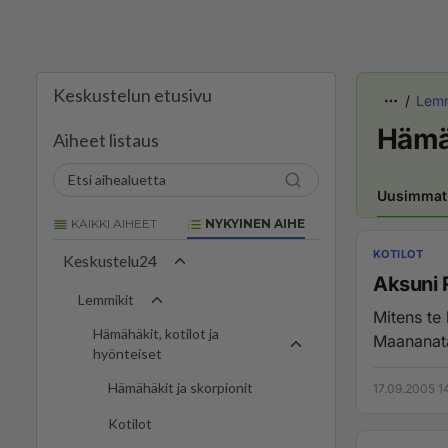
Keskustelun etusivu
Lemm
Hämäh
Aiheet listaus
Uusimmat
KAIKKI AIHEET
NYKYINEN AIHE
KOTILOT
Keskustelu24
Aksuni 
Lemmikit
Mitens te
Hämähäkit, kotilot ja
Maananata
hyönteiset
Hämähäkit ja skorpionit
17.09.2005 1
Kotilot