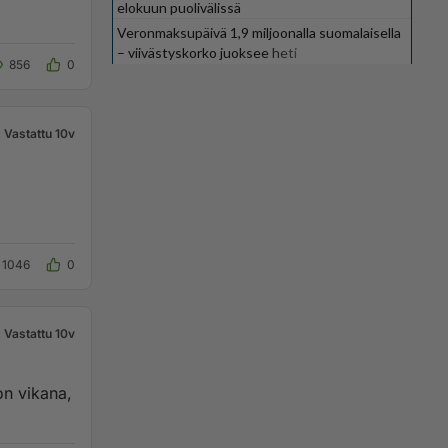
elokuun puolivälissä
Veronmaksupäivä 1,9 miljoonalla suomalaisella
– viivästyskorko juoksee heti
856
0
Vastattu 10v
a
1046
0
Vastattu 10v