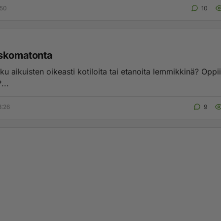
:50
10
skomatonta
ku aikuisten oikeasti kotiloita tai etanoita lemmikkinä? Oppi
...
3:26
9