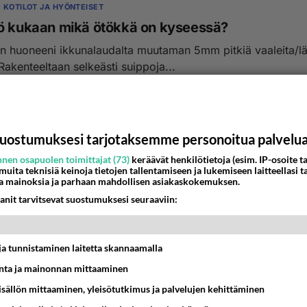
 KOTILOT JA HYÖNTEISET
ö kukaan mikä ötökkä on kyseessä?
Rakenteeltaan selkeästi suippoja...
7:47
1
uostumuksesi tarjotaksemme personoitua palvelu
nen osapuolen toimittajat (73)
keräävät henkilötietoja (esim. IP-osoite ta
 muita teknisiä keinoja tietojen tallentamiseen ja lukemiseen laitteellasi t
a mainoksia ja parhaan mahdollisen asiakaskokemuksen.
anit tarvitsevat suostumuksesi seuraaviin:
t ja tunnistaminen laitetta skannaamalla
ta ja mainonnan mittaaminen
sisällön mittaaminen, yleisötutkimus ja palvelujen kehittäminen