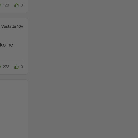
120
0
Vastattu 10v
iko ne
273
0