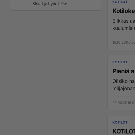
KOTILOT
Sirkat ja hyönteiset
Kotilok
Elikkäs aa
kuulumisia
15.10.2006 0
KOTILOT
Pieniä 
Olisiko ha
miljajoh
25.03.2016 0
KOTILOT
KOTILO