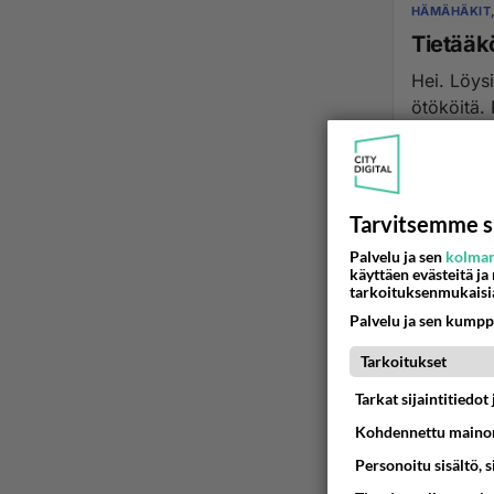
HÄMÄHÄKIT,
Tietääk
Hei. Löysin huoneeni ikkunalaudalta muutaman 5mm pitkiä vaaleita/läpinäkyviä
ötököitä. 
12.05.2016 1
Tarvitsemme s
Palvelu ja sen
kolman
käyttäen evästeitä ja
tarkoituksenmukaisi
Palvelu ja sen kumpp
Tarkoitukset
Tarkat sijaintitiedo
Kohdennettu mainon
Personoitu sisältö, 