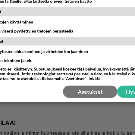
n laitteelle ja/tai laitteella olevien tietojen käyttö
t
etojen käyttäminen
iivisesti pyydettyjen tietojen perusteella
et
äytösten ehkäiseminen ja virheiden korjaaminen
 KOTILOT JA HYÖNTEISET
ön tekninen jakelu
iipeilee seinillä?!
ietojesi käsittelyn. Suostumuksesi koskee tätä palvelua, hyväksymättä jä
mme tässä äskettäin kotiloiden kiipeävän pystysuoraa seinää 
mukseesi. Jotkut teknologiat saattavat perustella tietojen käsittelyä oike
uttaa muita asetuksia klikkaamalla "Asetukset" linkkiä.
uu vuosittain. Onko kellään mitää...
Asetukset
Hyv
4:59
3
TILAA!
 kotilon ja minun huoneessa ei ole sille tilaa ja kotilo tulee 