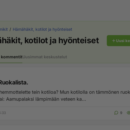
ikit
Hämähäkit, kotilot ja hyönteiset
äkit, kotilot ja hyönteiset
Uusi k
 kommentit
Uusimmat keskustelut
Ruokalista.
 hemmottelette tein kotiloa? Mun kotilolla on tämmönen ruoka
i: Aamupalaksi lämpimään veteen ka...
4:33
9