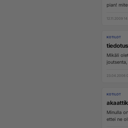
pian! mite
12.11.2009 14
KOTILOT
tiedotu
Mikäli ole
joutsenta, 
23.04.2006 0
KOTILOT
akaattik
Minulla on jo r
ettei ne o