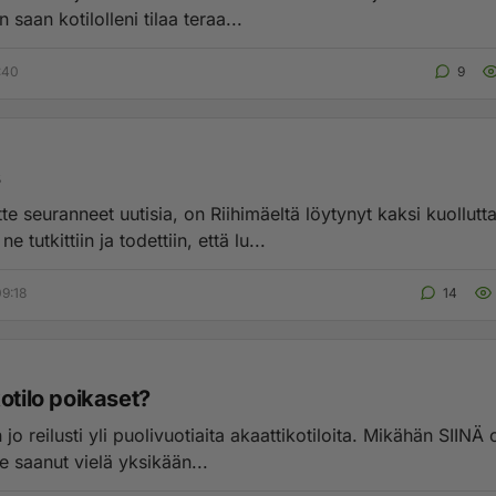
n saan kotilolleni tilaa teraa...
:40
9
s
tte seuranneet uutisia, on Riihimäeltä löytynyt kaksi kuollutt
ne tutkittiin ja todettiin, että lu...
9:18
14
otilo poikaset?
eilusti yli puolivuotiaita akaattikotiloita. Mikähän SIINÄ on vikana,
le saanut vielä yksikään...