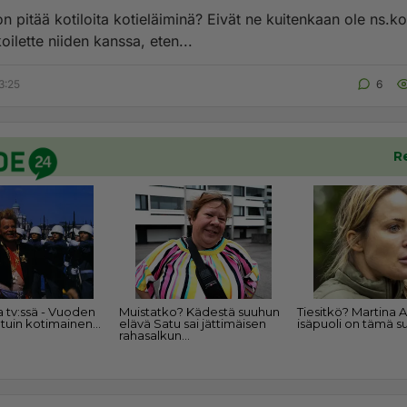
on pitää kotiloita kotieläiminä? Eivät ne kuitenkaan ole ns.ko
oilette niiden kanssa, eten...
3:25
6