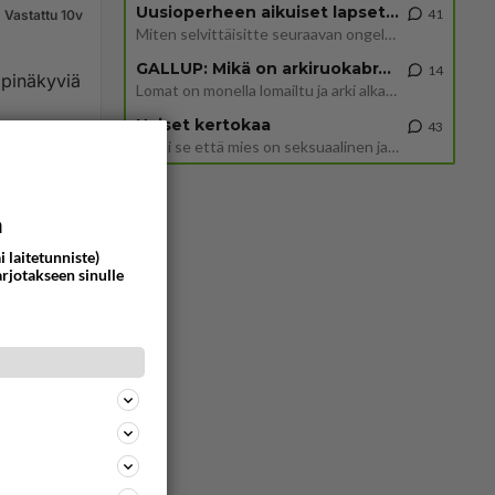
Uusioperheen aikuiset lapset tyhjentää jääkaapin käydessään
41
Vastattu 10v
Miten selvittäisitte seuraavan ongelman, meillä on uusioperhe, minulla teini-ikäiset lapset ja puolisolla aikuiset, jotk
GALLUP: Mikä on arkiruokabravuurisi?
14
Lomat on monella lomailtu ja arki alkaa. Se voi tarkoittaa myös sitä, että grillailut on grillattu ja palataan arjen ruo
Naiset kertokaa
43
Miksi se että mies on seksuaalinen ja haluaa seksiä ja te olette hänen mielestänne haluttava on vastenmielistä? Mikä sii
163
0
a
i laitetunniste)
arjotakseen sinulle