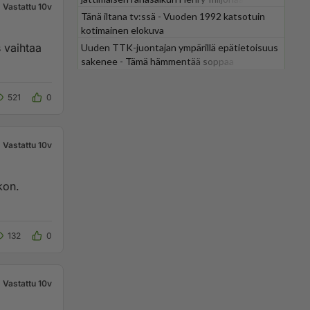
Vastattu 10v
Tänä iltana tv:ssä - Vuoden 1992 katsotuin
kotimainen elokuva
s vaihtaa
Uuden TTK-juontajan ympärillä epätietoisuus
sakenee - Tämä hämmentää soppaa
521
0
Vastattu 10v
kon.
132
0
Vastattu 10v