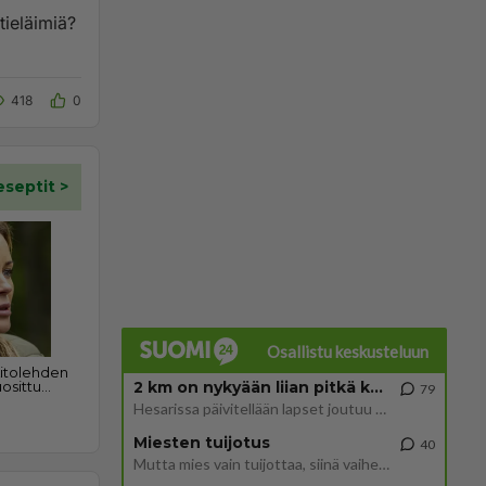
tieläimiä?
418
0
Osallistu keskusteluun
2 km on nykyään liian pitkä koulumatka
79
Hesarissa päivitellään lapset joutuu nyt kulkemaan 2 km kouluun jösses. Ruostefillarilla tuo matka menee vaikka miten äk
Miesten tuijotus
40
Mutta mies vain tuijottaa, siinä vaiheessa käännän itse pään pois. Mikä juttu? Yleensä jos joku tuijottaa tai katsoo, hä