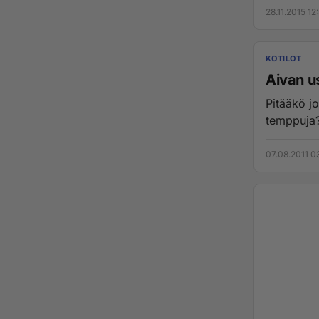
28.11.2015 12
KOTILOT
Aivan u
Pitääkö jo
temppuja?
07.08.2011 0