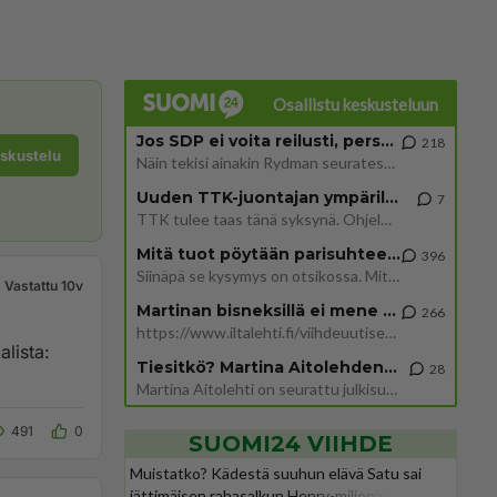
Osallistu keskusteluun
Jos SDP ei voita reilusti, persut kumoavat demokratian Suomesta
218
eskustelu
Näin tekisi ainakin Rydman seuratessaan idolinsa Trumpin mallia https://www.is.fi/politiikka/art-2000012187244.html
Uuden TTK-juontajan ympärillä epätietoisuus sakenee - Nyt MTV hämmentää soppaa
7
TTK tulee taas tänä syksynä. Ohjelman uudet tähtioppilaat julkistetaan torstaina 6. elokuuta klo 14 alkavassa lehdistö
Mitä tuot pöytään parisuhteessa?
396
Siinäpä se kysymys on otsikossa. Mitäpä siis tuot/toisit pöytään parisuhteessa? Oletko mies vai nainen? Koetko sen mitä
Vastattu 10v
Martinan bisneksillä ei mene hyvin
266
https://www.iltalehti.fi/viihdeuutiset/a/c46da6ab-340f-4790-aaa7-0865eed2336 Yrityksen konkurssihakemus on tullut kärä
lista:
Tiesitkö? Martina Aitolehden isäpuoli on tämä suosittu laulaja
28
Martina Aitolehti on seurattu julkisuuden henkilö. Lähipiiriin mahtuu muitakin tunnettuja henkilöitä. Tiesitkö, että Ma
491
0
SUOMI24 VIIHDE
Muistatko? Kädestä suuhun elävä Satu sai
jättimäisen rahasalkun Henry-miljonääriltä