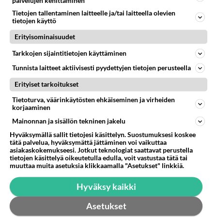
palvelujen kehittäminen
Mehiläisten outo joukkokuolema
Tietojen tallentaminen laitteelle ja/tai laitteella olevien
tietojen käyttö
Tämä asia on mietityttänyt minua jo pidemmän aikaa,
ja nyt ajattelin etsiä neuvoa viisaimmilta. Eräällä
Erityisominaisuudet
sankarihaudalla...
Tarkkojen sijaintitietojen käyttäminen
25.07.2012 19:47
17
248
0
Tunnista laitteet aktiivisesti pyydettyjen tietojen perusteella
Erityiset tarkoitukset
Tietoturva, väärinkäytösten ehkäiseminen ja virheiden
korjaaminen
Mainonnan ja sisällön tekninen jakelu
Hyväksymällä sallit tietojesi käsittelyn. Suostumuksesi koskee
tätä palvelua, hyväksymättä jättäminen voi vaikuttaa
asiakaskokemukseesi. Jotkut teknologiat saattavat perustella
tietojen käsittelyä oikeutetulla edulla, voit vastustaa tätä tai
muuttaa muita asetuksia klikkaamalla "Asetukset" linkkiä.
Hyväksy kaikki
Asetukset