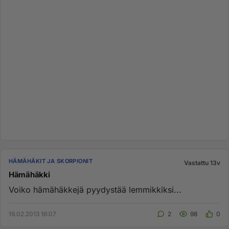
HÄMÄHÄKIT JA SKORPIONIT
Vastattu 13v
Hämähäkki
Voiko hämähäkkejä pyydystää lemmikkiksi...
19.02.2013 16:07
2
98
0