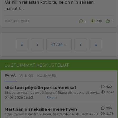
Mä niiiin rakastan kotiloita, ne on niin sairaan
ihania!!!...
11.07.2009 21:33
8
738
0
17
/
30
LUETUIMMAT KESKUSTELUT
PÄIVÄ
VIIKKO
KUUKAUSI
420
Mitä tuot pöytään parisuhteessa?
1780
Siinäpä se kysymys on otsikossa. Mitäpä siis tuot/toisit pöytään parisuhteessa? Oletko mies vai nainen? Koetko sen mitä
04.08.2026 16:53
Sinkut
298
Martinan bisneksillä ei mene hyvin
1178
https://www.iltalehti.fi/viihdeuutiset/a/c46da6ab-340f-4790-aaa7-0865eed2336 Yrityksen konkurssihakemus on tullut kärä