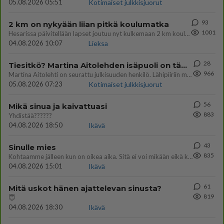
05.08.2026 05:51
Kotimaiset julkkisjuorut
93
2 km on nykyään liian pitkä koulumatka
1001
Hesarissa päivitellään lapset joutuu nyt kulkemaan 2 km kouluun jösses. Ruostefillarilla tuo matka menee vaikka miten äk
04.08.2026 10:07
Lieksa
28
Tiesitkö? Martina Aitolehden isäpuoli on tämä suosittu laulaja
966
Martina Aitolehti on seurattu julkisuuden henkilö. Lähipiiriin mahtuu muitakin tunnettuja henkilöitä. Tiesitkö, että Ma
05.08.2026 07:23
Kotimaiset julkkisjuorut
56
Mikä sinua ja kaivattuasi
883
Yhdistää??????
04.08.2026 18:50
Ikävä
43
Sinulle mies
835
Kohtaamme jälleen kun on oikea aika. Sitä ei voi mikään eikä kukaan estää <3 <3
04.08.2026 15:01
Ikävä
61
Mitä uskot hänen ajattelevan sinusta?
819
😇
04.08.2026 18:30
Ikävä