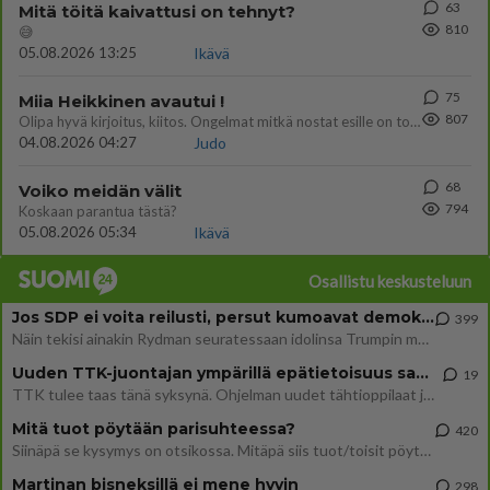
63
Mitä töitä kaivattusi on tehnyt?
810
😅
05.08.2026 13:25
Ikävä
75
Miia Heikkinen avautui !
807
Olipa hyvä kirjoitus, kiitos. Ongelmat mitkä nostat esille on todellisia ja tämä ylimielisyys totta ja se näkyy kaikessa
04.08.2026 04:27
Judo
68
Voiko meidän välit
794
Koskaan parantua tästä?
05.08.2026 05:34
Ikävä
Osallistu keskusteluun
Jos SDP ei voita reilusti, persut kumoavat demokratian Suomesta
399
Näin tekisi ainakin Rydman seuratessaan idolinsa Trumpin mallia https://www.is.fi/politiikka/art-2000012187244.html
Uuden TTK-juontajan ympärillä epätietoisuus sakenee - Nyt MTV hämmentää soppaa
19
TTK tulee taas tänä syksynä. Ohjelman uudet tähtioppilaat julkistetaan torstaina 6. elokuuta klo 14 alkavassa lehdistö
Mitä tuot pöytään parisuhteessa?
420
Siinäpä se kysymys on otsikossa. Mitäpä siis tuot/toisit pöytään parisuhteessa? Oletko mies vai nainen? Koetko sen mitä
Martinan bisneksillä ei mene hyvin
298