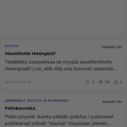
KOTILOT
Vastattu 13v
Akaattikotilo Helsingistä?
Tiedättekö ostopaikkaa tai myyjää akaattikotiloille
Helsingissä? Luin, että niitä olisi huonosti saatavilla
nykyään, jot...
06.01.2013 21:10
4
118
0
HÄMÄHÄKIT, KOTILOT JA HYÖNTEISET
Vastattu 13v
Poltinkarvoista.
Pidän lyhyenä: Kuinka pitkään potkitut / pudonneet
poltinkarvat pitävät "sisunsa" irtoamisen jälkeen,