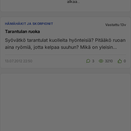
HÄMÄHÄKIT JA SKORPIONIT
Vastattu 13v
Tarantulan ruoka
Syövätkö tarantulat kuolleita hyönteisiä? Pitääkö ruoan
aina ryömiä, jotta kelpaa suuhun? Mikä on yleisin
ruoka tarantu...
13.07.2012 22:50
3
3210
0