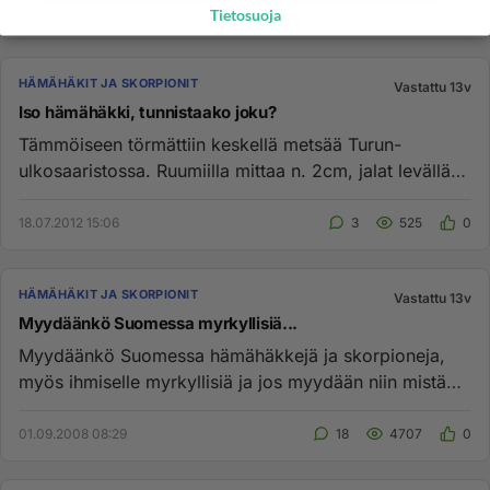
Tietosuoja
HÄMÄHÄKIT JA SKORPIONIT
Vastattu 13v
Iso hämähäkki, tunnistaako joku?
Tämmöiseen törmättiin keskellä metsää Turun-
ulkosaaristossa. Ruumiilla mittaa n. 2cm, jalat levällään
4-5cm. Netin kautt...
18.07.2012 15:06
3
525
0
HÄMÄHÄKIT JA SKORPIONIT
Vastattu 13v
Myydäänkö Suomessa myrkyllisiä...
Myydäänkö Suomessa hämähäkkejä ja skorpioneja,
myös ihmiselle myrkyllisiä ja jos myydään niin mistä
saa ostaa?...
01.09.2008 08:29
18
4707
0