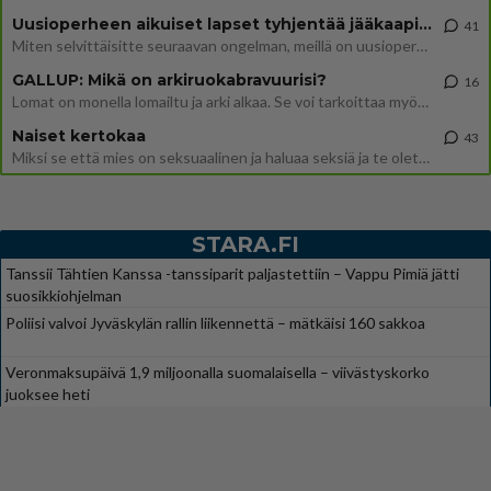
Uusioperheen aikuiset lapset tyhjentää jääkaapin käydessään
41
Miten selvittäisitte seuraavan ongelman, meillä on uusioperhe, minulla teini-ikäiset lapset ja puolisolla aikuiset, jotk
GALLUP: Mikä on arkiruokabravuurisi?
16
Lomat on monella lomailtu ja arki alkaa. Se voi tarkoittaa myös sitä, että grillailut on grillattu ja palataan arjen ruo
Naiset kertokaa
43
Miksi se että mies on seksuaalinen ja haluaa seksiä ja te olette hänen mielestänne haluttava on vastenmielistä? Mikä sii
STARA.FI
Tanssii Tähtien Kanssa -tanssiparit paljastettiin – Vappu Pimiä jätti
suosikkiohjelman
Poliisi valvoi Jyväskylän rallin liikennettä – mätkäisi 160 sakkoa
Veronmaksupäivä 1,9 miljoonalla suomalaisella – viivästyskorko
juoksee heti