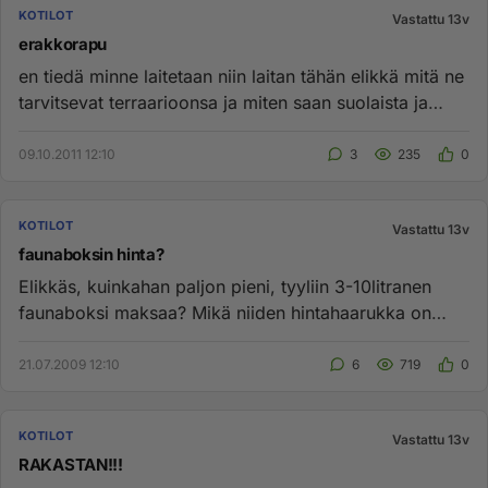
KOTILOT
Vastattu 13v
erakkorapu
en tiedä minne laitetaan niin laitan tähän elikkä mitä ne
tarvitsevat terraarioonsa ja miten saan suolaista ja
makeaa ve...
09.10.2011 12:10
3
235
0
KOTILOT
Vastattu 13v
faunaboksin hinta?
Elikkäs, kuinkahan paljon pieni, tyyliin 3-10litranen
faunaboksi maksaa? Mikä niiden hintahaarukka on
esim faunattaress...
21.07.2009 12:10
6
719
0
KOTILOT
Vastattu 13v
RAKASTAN!!!