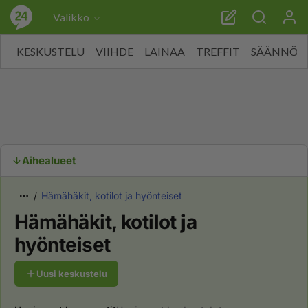
Valikko
KESKUSTELU
VIIHDE
LAINAA
TREFFIT
SÄÄNNÖT
Aihealueet
Hämähäkit, kotilot ja hyönteiset
Hämähäkit, kotilot ja
hyönteiset
Uusi keskustelu