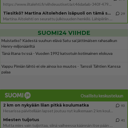
https://www.iltalehti.fi/viihdeuutiset/a/c46da6ab-340f-4790-aaa7-0865eed2336 Yrityksen konkurssihakemus on tullut kärä
Tiesitkö? Martina Aitolehden isäpuoli on tämä suosittu laulaja
29
Martina Aitolehti on seurattu julkisuuden henkilö. Lähipiiriin mahtuu muitakin tunnettuja henkilöitä. Tiesitkö, että Ma
SUOMI24 VIIHDE
Muistatko? Kädestä suuhun elävä Satu sai jättimäisen rahasalkun
Henry-miljonääriltä
Tänä iltana tv:ssä - Vuoden 1992 katsotuin kotimainen elokuva
Vappu Pimiän lähtö ei ole ainoa iso muutos - Tanssii Tähtien Kanssa
palaa
Osallistu keskusteluun
2 km on nykyään liian pitkä koulumatka
93
Hesarissa päivitellään lapset joutuu nyt kulkemaan 2 km kouluun jösses. Ruostefillarilla tuo matka menee vaikka miten äk
Miesten tuijotus
41
Mutta mies vain tuijottaa, siinä vaiheessa käännän itse pään pois. Mikä juttu? Yleensä jos joku tuijottaa tai katsoo, hä