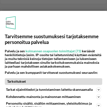
HÄMÄHÄKIT JA SKORPIONIT
Vastattu 13v
Sauvasirkka
Olisin aikeissa hankkia sauvasirkkoja.Eli haluaisin
kysellä hieman: 1)Minkäläinen terraario käy?Eikö myös
Tarvitsemme suostumuksesi tarjotaksemme
todell korkea(...
personoitua palvelua
05.08.2004 05:56
17
7189
0
Palvelu ja sen
kolmannen osapuolen toimittajat (73)
keräävät
henkilötietoja (esim. IP-osoite tai laitetunniste) käyttäen evästeitä
ja muita teknisiä keinoja tietojen tallentamiseen ja lukemiseen
KOTILOT
Vastattu 13v
laitteellasi tarjotakseen sinulle tarkoituksenmukaisia mainoksia
Matoja D;?
ja parhaan mahdollisen asiakaskokemuksen.
Palvelu ja sen kumppanit tarvitsevat suostumuksesi seuraaviin:
Eli huomasin äsken akaattikotiloiden turpeen joukossa
vilistävän todella pienen valkoisen madon/toukan.
Tarkoitukset
Liikkui tosi nop...
Tarkat sijaintitiedot ja tunnistaminen laitetta skannaamalla
20.11.2012 16:10
2
94
0
Kohdennettu mainonta ja mainonnan mittaaminen
Personoitu sisältö, sisällön mittaaminen, yleisötutkimus ja
SIRKAT JA HYÖNTEISET
Vastattu 13v