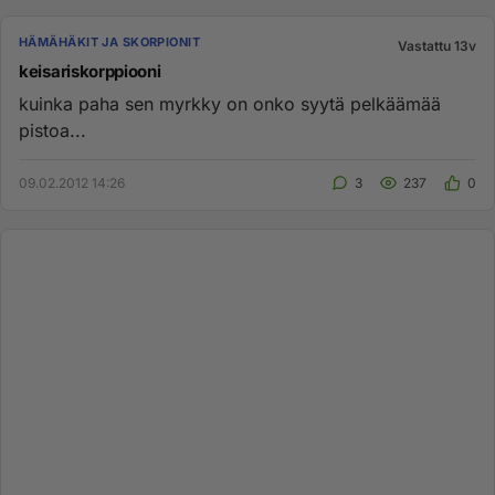
HÄMÄHÄKIT JA SKORPIONIT
Vastattu 13v
keisariskorppiooni
kuinka paha sen myrkky on onko syytä pelkäämää
pistoa...
09.02.2012 14:26
3
237
0