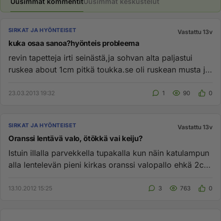
Uusimmat kommentit
Uusimmat keskustelut
SIRKAT JA HYÖNTEISET
Vastattu 13v
kuka osaa sanoa?hyönteis probleema
revin tapetteja irti seinästä,ja sohvan alta paljastui
ruskea about 1cm pitkä toukka.se oli ruskean musta ja
pikkasen jo...
23.03.2013 19:32
1
90
0
SIRKAT JA HYÖNTEISET
Vastattu 13v
Oranssi lentävä valo, ötökkä vai keiju?
Istuin illalla parvekkella tupakalla kun näin katulampun
alla lentelevän pieni kirkas oranssi valopallo ehkä 2cm
pitkä. ...
13.10.2012 15:25
3
763
0