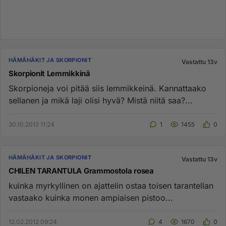
HÄMÄHÄKIT JA SKORPIONIT
Vastattu 13v
Skorpionit Lemmikkinä
Skorpioneja voi pitää siis lemmikkeinä. Kannattaako
sellanen ja mikä laji olisi hyvä? Mistä niitä saa?...
30.10.2012 11:24
1
1455
0
HÄMÄHÄKIT JA SKORPIONIT
Vastattu 13v
CHILEN TARANTULA Grammostola rosea
kuinka myrkyllinen on ajattelin ostaa toisen tarantellan
vastaako kuinka monen ampiaisen pistoo...
12.02.2012 09:24
4
1670
0