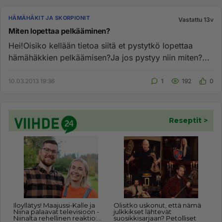
HÄMÄHÄKIT JA SKORPIONIT
Vastattu 13v
Miten lopettaa pelkääminen?
Hei!Oisiko kellään tietoa siitä et pystytkö lopettaa
hämähäkkien pelkäämisen?Ja jos pystyy niin miten?...
10.03.2013 19:36
1
192
0