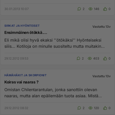
terraariossa ja ...
30.01.2013 10:07
2
146
0
SIRKAT JA HYÖNTEISET
Vastattu 13v
Ensimmäinen ötökkä....
Eli mikä olisi hyvä ekaksi ''ötökäksi'' Hyönteiseksi
siiis... Kotiloja on minulle suositeltu mutta muitakin
vaihto ehtoj...
29.12.2012 09:53
2
403
0
HÄMÄHÄKIT JA SKORPIONIT
Vastattu 13v
Koiras vai naaras ?
Omistan Chilentarantulan, jonka sanottiin olevan
naaras, mutta alan epäilemään tuota asiaa. Mistä
tunnistan kumpaa sukup...
29.12.2012 08:32
2
120
0