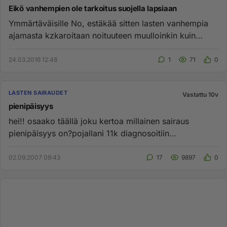
Eikö vanhempien ole tarkoitus suojella lapsiaan
Ymmärtäväisille No, estäkää sitten lasten vanhempia
ajamasta kzkaroitaan noituuteen muulloinkin kuin
pääsiäisenä. Sall...
24.03.2016 12:48
1
71
0
LASTEN SAIRAUDET
Vastattu 10v
pienipäisyys
hei!! osaako täällä joku kertoa millainen sairaus
pienipäisyys on?pojallani 11k diagnosoitiin
pienipäisyys.nyt py 41cm. ...
02.09.2007 09:43
17
9897
0