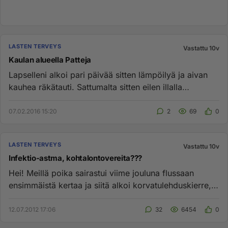
LASTEN TERVEYS
Vastattu 10v
Kaulan alueella Patteja
Lapselleni alkoi pari päivää sitten lämpöilyä ja aivan
kauhea räkätauti. Sattumalta sitten eilen illalla
huomasin hänen ...
07.02.2016 15:20
2
69
0
LASTEN TERVEYS
Vastattu 10v
Infektio-astma, kohtalontovereita???
Hei! Meillä poika sairastui viime jouluna flussaan
ensimmäistä kertaa ja siitä alkoi korvatulehduskierre,
vinkuna ja pih...
12.07.2012 17:06
32
6454
0