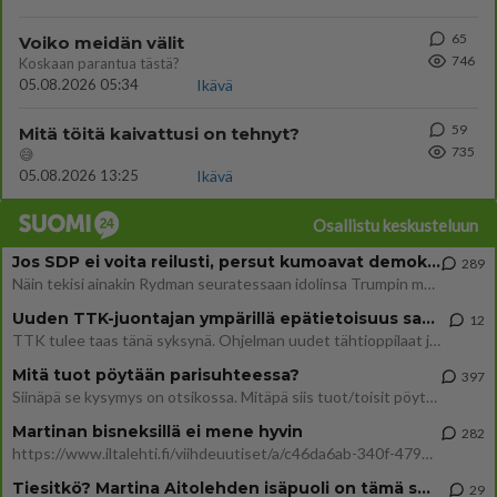
65
Voiko meidän välit
746
Koskaan parantua tästä?
05.08.2026 05:34
Ikävä
59
Mitä töitä kaivattusi on tehnyt?
735
😅
05.08.2026 13:25
Ikävä
Osallistu keskusteluun
Jos SDP ei voita reilusti, persut kumoavat demokratian Suomesta
289
Näin tekisi ainakin Rydman seuratessaan idolinsa Trumpin mallia https://www.is.fi/politiikka/art-2000012187244.html
Uuden TTK-juontajan ympärillä epätietoisuus sakenee - Nyt MTV hämmentää soppaa
12
TTK tulee taas tänä syksynä. Ohjelman uudet tähtioppilaat julkistetaan torstaina 6. elokuuta klo 14 alkavassa lehdistö
Mitä tuot pöytään parisuhteessa?
397
Siinäpä se kysymys on otsikossa. Mitäpä siis tuot/toisit pöytään parisuhteessa? Oletko mies vai nainen? Koetko sen mitä
Martinan bisneksillä ei mene hyvin
282
https://www.iltalehti.fi/viihdeuutiset/a/c46da6ab-340f-4790-aaa7-0865eed2336 Yrityksen konkurssihakemus on tullut kärä
Tiesitkö? Martina Aitolehden isäpuoli on tämä suosittu laulaja
29