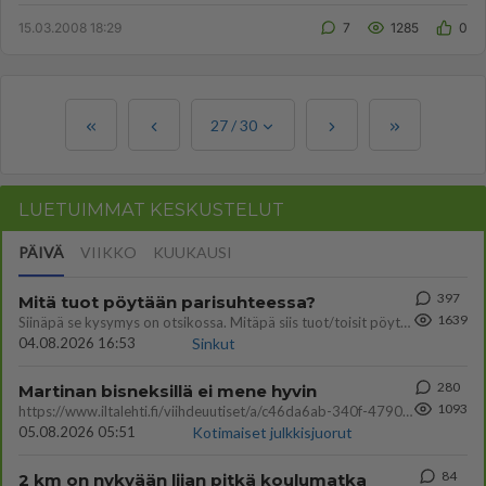
välillä hengi...
15.03.2008 18:29
7
1285
0
27
/
30
LUETUIMMAT KESKUSTELUT
PÄIVÄ
VIIKKO
KUUKAUSI
397
Mitä tuot pöytään parisuhteessa?
1639
Siinäpä se kysymys on otsikossa. Mitäpä siis tuot/toisit pöytään parisuhteessa? Oletko mies vai nainen? Koetko sen mitä
04.08.2026 16:53
Sinkut
280
Martinan bisneksillä ei mene hyvin
1093
https://www.iltalehti.fi/viihdeuutiset/a/c46da6ab-340f-4790-aaa7-0865eed2336 Yrityksen konkurssihakemus on tullut kärä
05.08.2026 05:51
Kotimaiset julkkisjuorut
84
2 km on nykyään liian pitkä koulumatka