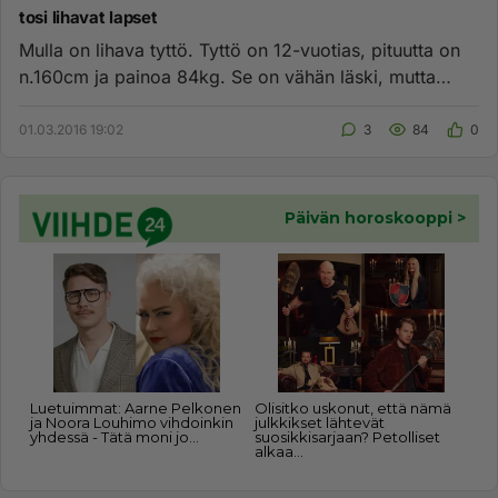
tosi lihavat lapset
Mulla on lihava tyttö. Tyttö on 12-vuotias, pituutta on
n.160cm ja painoa 84kg. Se on vähän läski, mutta
itsehän minä si...
01.03.2016 19:02
3
84
0