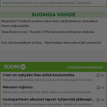
Martina Aitolehti on seurattu julkisuuden henkilö. Lähipiiriin mahtuu muitakin tunnettuja henkilöitä. Tiesitkö, että Ma
SUOMI24 VIIHDE
Muistatko? Kädestä suuhun elävä Satu sai jättimäisen rahasalkun
Henry-miljonääriltä
Tänä iltana tv:ssä - Vuoden 1992 katsotuin kotimainen elokuva
Kun yksi kauhallinen ei riitä... Tämä helppo arkiruoka ei jää syömättä!
Osallistu keskusteluun
2 km on nykyään liian pitkä koulumatka
84
Hesarissa päivitellään lapset joutuu nyt kulkemaan 2 km kouluun jösses. Ruostefillarilla tuo matka menee vaikka miten äk
Miesten tuijotus
40
Mutta mies vain tuijottaa, siinä vaiheessa käännän itse pään pois. Mikä juttu? Yleensä jos joku tuijottaa tai katsoo, hä
Uusioperheen aikuiset lapset tyhjentää jääkaapin käydessään
41
Miten selvittäisitte seuraavan ongelman, meillä on uusioperhe, minulla teini-ikäiset lapset ja puolisolla aikuiset, jotk