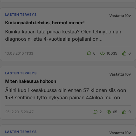
LASTEN TERVEYS
Vastattu 10v
Kurkunpääntulehdus, hermot menee!
Kuinka kauan tätä piinaa kestää? Olen tehnyt oman
diagnoosin, että 4-vuotiaalla pojallani on
kurkunpääntulehdus. On sitä...
10.03.2010 11:33
6
10035
0
LASTEN TERVEYS
Vastattu 10v
Miten hakeutua hoitoon
Äitini kuoli kesäkuussa olin ennen 57 kilonen siis oon
158 senttinen tyttö nykyään painan 44kiloa mul on
alkanu ilmestyy...
25.12.2015 20:47
2
65
0
LASTEN TERVEYS
Vastattu 10v