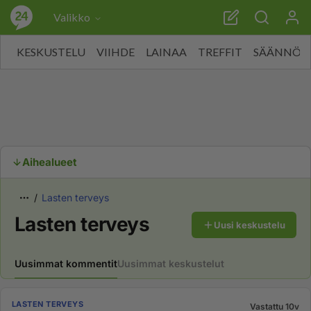
Valikko
KESKUSTELU
VIIHDE
LAINAA
TREFFIT
SÄÄNNÖT
Aihealueet
Lasten terveys
Lasten terveys
Uusi keskustelu
Uusimmat kommentit
Uusimmat keskustelut
LASTEN TERVEYS
Vastattu 10v