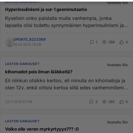
LASTEN SAIRAUDET
Vastattu 10v
Hyperinsulinismi ja sur-1 geenimutaatio
Kyselisin onko palstalla muita vanhempia, jonka
lapsella olisi todettu synnynnäinen hyperinsulinismi ja
mahdollisesti su...
UPDATE_9223369
1
269
0
19.02.2012 14:28
LASTEN SAIRAUDET
Vastattu 10v
kihomadot pois ilman lääkkeitä?
Eli niinkun otsikko kertoo, eli minulla on kihomatoja ja
olen 12v. enkä viitsisi kertoa siitä edes vanhemmilleni
ja minu...
22.11.2015 07:58
3
292
0
LASTEN SAIRAUDET
Vastattu 10v
Voiko olla veren myrkyrtyyys??? :0