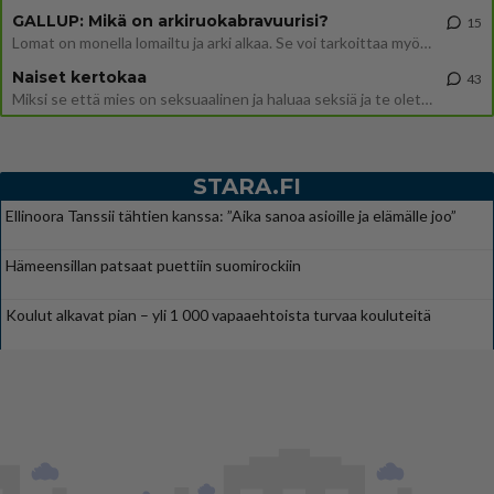
GALLUP: Mikä on arkiruokabravuurisi?
15
Lomat on monella lomailtu ja arki alkaa. Se voi tarkoittaa myös sitä, että grillailut on grillattu ja palataan arjen ruo
Naiset kertokaa
43
Miksi se että mies on seksuaalinen ja haluaa seksiä ja te olette hänen mielestänne haluttava on vastenmielistä? Mikä sii
STARA.FI
Ellinoora Tanssii tähtien kanssa: ”Aika sanoa asioille ja elämälle joo”
Hämeensillan patsaat puettiin suomirockiin
Koulut alkavat pian – yli 1 000 vapaaehtoista turvaa kouluteitä