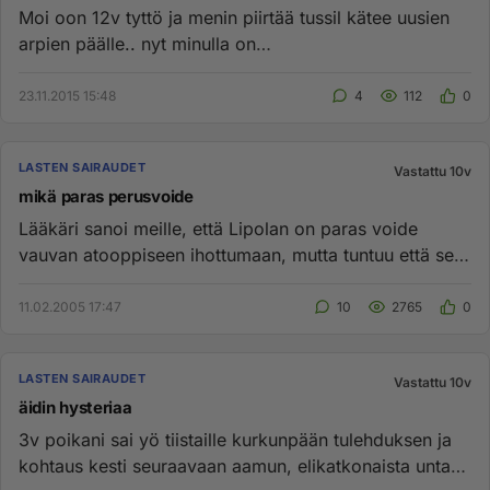
Moi oon 12v tyttö ja menin piirtää tussil kätee uusien
arpien päälle.. nyt minulla on
päänsärkyä,väsymystä,vatsakipua ja...
23.11.2015 15:48
4
112
0
LASTEN SAIRAUDET
Vastattu 10v
mikä paras perusvoide
Lääkäri sanoi meille, että Lipolan on paras voide
vauvan atooppiseen ihottumaan, mutta tuntuu että se
vaan kuivattaa lis...
11.02.2005 17:47
10
2765
0
LASTEN SAIRAUDET
Vastattu 10v
äidin hysteriaa
3v poikani sai yö tiistaille kurkunpään tulehduksen ja
kohtaus kesti seuraavaan aamun, elikatkonaista unta