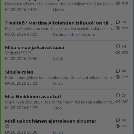
918
Hesarissa päivitellään lapset joutuu nyt kulkemaan 2 km kouluun jösses. Ruostefillarilla tuo matka menee vaikka miten äk
04.08.2026 10:07
Lieksa
28
Tiesitkö? Martina Aitolehden isäpuoli on tämä suosittu laulaja
895
Martina Aitolehti on seurattu julkisuuden henkilö. Lähipiiriin mahtuu muitakin tunnettuja henkilöitä. Tiesitkö, että Ma
05.08.2026 07:23
Kotimaiset julkkisjuorut
54
Mikä sinua ja kaivattuasi
832
Yhdistää??????
04.08.2026 18:50
Ikävä
40
Sinulle mies
799
Kohtaamme jälleen kun on oikea aika. Sitä ei voi mikään eikä kukaan estää <3 <3
04.08.2026 15:01
Ikävä
75
Miia Heikkinen avautui !
767
Olipa hyvä kirjoitus, kiitos. Ongelmat mitkä nostat esille on todellisia ja tämä ylimielisyys totta ja se näkyy kaikessa
04.08.2026 04:27
Judo
60
Mitä uskot hänen ajattelevan sinusta?
761
😇
04.08.2026 18:30
Ikävä