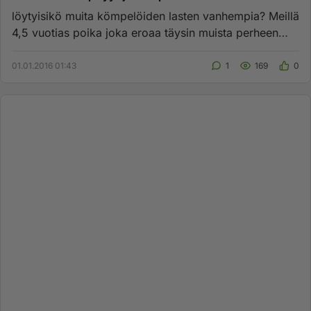
löytyisikö muita kömpelöiden lasten vanhempia? Meillä
4,5 vuotias poika joka eroaa täysin muista perheen
lapsista. kompa...
01.01.2016 01:43
1
169
0