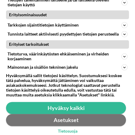
Tietojen tallentaminen laitteelle ja/tai laitteella olevien
sisällä en ole saanut unta kunnolla. Ensimmäisenä
tietojen käyttö
yönä nukuin about...
Erityisominaisuudet
26.08.2015 04:06
2
92
0
Tarkkojen sijaintitietojen käyttäminen
Tunnista laitteet aktiivisesti pyydettyjen tietojen perusteella
Erityiset tarkoitukset
Tietoturva, väärinkäytösten ehkäiseminen ja virheiden
korjaaminen
Mainonnan ja sisällön tekninen jakelu
Hyväksymällä sallit tietojesi käsittelyn. Suostumuksesi koskee
tätä palvelua, hyväksymättä jättäminen voi vaikuttaa
asiakaskokemukseesi. Jotkut teknologiat saattavat perustella
tietojen käsittelyä oikeutetulla edulla, voit vastustaa tätä tai
muuttaa muita asetuksia klikkaamalla "Asetukset" linkkiä.
Hyväksy kaikki
Asetukset
Tietosuoja