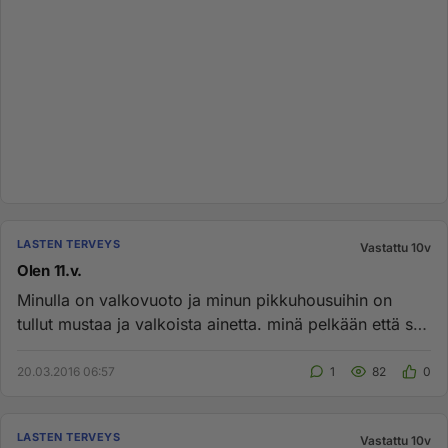
LASTEN TERVEYS
Vastattu 10v
Olen 11.v.
Minulla on valkovuoto ja minun pikkuhousuihin on
tullut mustaa ja valkoista ainetta. minä pelkään että se
on jotain vak...
20.03.2016 06:57
1
82
0
LASTEN TERVEYS
Vastattu 10v