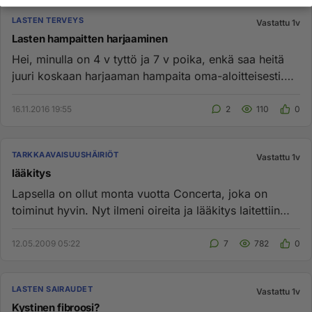
LASTEN TERVEYS
Vastattu 1v
Lasten hampaitten harjaaminen
Hei, minulla on 4 v tyttö ja 7 v poika, enkä saa heitä
juuri koskaan harjaaman hampaita oma-aloitteisesti.
Aina joudun ...
16.11.2016 19:55
2
110
0
TARKKAAVAISUUSHÄIRIÖT
Vastattu 1v
lääkitys
Lapsella on ollut monta vuotta Concerta, joka on
toiminut hyvin. Nyt ilmeni oireita ja lääkitys laitettiin
katkolle. Ong...
12.05.2009 05:22
7
782
0
LASTEN SAIRAUDET
Vastattu 1v
Kystinen fibroosi?