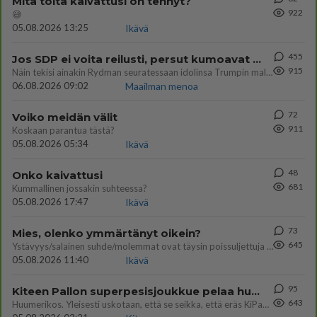
Mitä töitä kaivattusi on tehnyt?
922
😅
05.08.2026 13:25
Ikävä
455
Jos SDP ei voita reilusti, persut kumoavat demokratian Suomesta
915
Näin tekisi ainakin Rydman seuratessaan idolinsa Trumpin mallia https://www.is.fi/politiikka/art-2000012187244.html
06.08.2026 09:02
Maailman menoa
72
Voiko meidän välit
911
Koskaan parantua tästä?
05.08.2026 05:34
Ikävä
48
Onko kaivattusi
681
Kummallinen jossakin suhteessa?
05.08.2026 17:47
Ikävä
73
Mies, olenko ymmärtänyt oikein?
645
Ystävyys/salainen suhde/molemmat ovat täysin poissuljettuja asioita? Nainen
05.08.2026 11:40
Ikävä
95
Kiteen Pallon superpesisjoukkue pelaa huumeiden vaikutuksen alaisena
643
Huumerikos. Yleisesti uskotaan, että se seikka, että eräs KiPan pelaaja kärähtää huumeista, on vain jäävuoren huippu. M