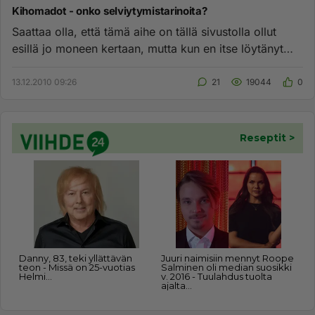
Kihomadot - onko selviytymistarinoita?
Saattaa olla, että tämä aihe on tällä sivustolla ollut
esillä jo moneen kertaan, mutta kun en itse löytänyt
kuin yhden k...
13.12.2010 09:26
21
19044
0