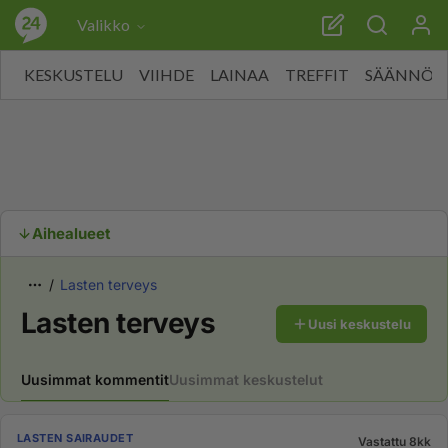
Valikko
KESKUSTELU
VIIHDE
LAINAA
TREFFIT
SÄÄNNÖT
Aihealueet
Lasten terveys
Lasten terveys
Uusi keskustelu
Uusimmat kommentit
Uusimmat keskustelut
LASTEN SAIRAUDET
Vastattu 8kk