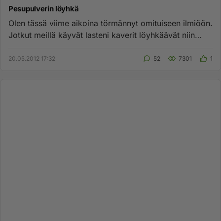
Pesupulverin löyhkä
Olen tässä viime aikoina törmännyt omituiseen ilmiöön.
Jotkut meillä käyvät lasteni kaverit löyhkäävät niin
voimakkaalle...
20.05.2012 17:32
52
7301
1