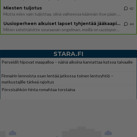
Miesten tuijotus
42
Mutta mies vain tuijottaa, siinä vaiheessa käännän itse pään pois. Mikä juttu? Yleensä jos joku tuijottaa tai katsoo, hä
Uusioperheen aikuiset lapset tyhjentää jääkaapin käydessään
44
Miten selvittäisitte seuraavan ongelman, meillä on uusioperhe, minulla teini-ikäiset lapset ja puolisolla aikuiset, jotk
STARA.FI
Perseidit hipovat maapalloa – näinä aikoina kannattaa katsoa taivaalle
Finnairin lennoista osan lentää jatkossa toinen lentoyhtiö –
matkustajille tärkeä rajoitus
Pörssisähkön hinta romahtaa torstaina