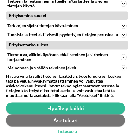
Olisiko kellään kokemusta kuinka kauan ko diagnoosin
Tietojen tallentaminen laitteelle ja/tai laitteella olevien
tietojen käyttö
saaminen kestää. Meillä 9v poika ja n 4 vuotta on
seurattu käyttäyt...
Erityisominaisuudet
28.01.2014 08:11
18
2235
0
Tarkkojen sijaintitietojen käyttäminen
Tunnista laitteet aktiivisesti pyydettyjen tietojen perusteella
Erityiset tarkoitukset
Tietoturva, väärinkäytösten ehkäiseminen ja virheiden
korjaaminen
Mainonnan ja sisällön tekninen jakelu
Hyväksymällä sallit tietojesi käsittelyn. Suostumuksesi koskee
tätä palvelua, hyväksymättä jättäminen voi vaikuttaa
asiakaskokemukseesi. Jotkut teknologiat saattavat perustella
tietojen käsittelyä oikeutetulla edulla, voit vastustaa tätä tai
muuttaa muita asetuksia klikkaamalla "Asetukset" linkkiä.
Hyväksy kaikki
Asetukset
Tietosuoja