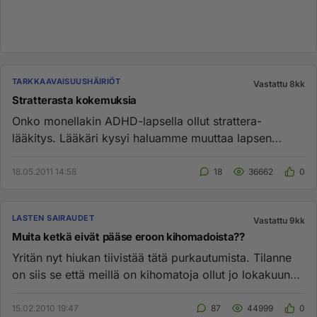
TARKKAAVAISUUSHÄIRIÖT
Vastattu 8kk
Stratterasta kokemuksia
Onko monellakin ADHD-lapsella ollut strattera-
lääkitys. Lääkäri kysyi haluamme muuttaa lapsen
lääkitys consertasta strat...
18.05.2011 14:58
18
36662
0
LASTEN SAIRAUDET
Vastattu 9kk
Muita ketkä eivät pääse eroon kihomadoista??
Yritän nyt hiukan tiivistää tätä purkautumista. Tilanne
on siis se että meillä on kihomatoja ollut jo lokakuun
alusta as...
15.02.2010 19:47
87
44999
0