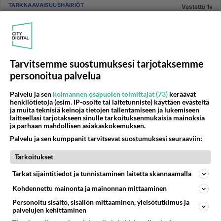
TARKKAAVAISUUSHÄIRIÖT
Vastattu 1v
adhd lapset ja uusi suhde
Tere. En tiedä miten muut ihmiset löytää kumppanin
elämäänsä kun on kaksi ylivikasta lasta. Kyllä on mulla
ainakin vaike...
Tarvitsemme suostumuksesi tarjotaksemme
27.06.2004 12:58
4
873
0
personoitua palvelua
Palvelu ja sen
kolmannen osapuolen toimittajat (73)
keräävät
TARKKAAVAISUUSHÄIRIÖT
henkilötietoja (esim. IP-osoite tai laitetunniste) käyttäen evästeitä
Vastattu 1v
ja muita teknisiä keinoja tietojen tallentamiseen ja lukemiseen
adhd lapsen kanssa
laitteellasi tarjotakseen sinulle tarkoituksenmukaisia mainoksia
ja parhaan mahdollisen asiakaskokemuksen.
Avustan adhd oppilasta 6-luokalla ja kysyisinkin nyt
Palvelu ja sen kumppanit tarvitsevat suostumuksesi seuraaviin:
jos jollain on jotain hyviä neuvoja kuinka edetä
asiassa. Poika on...
Tarkoitukset
22.08.2007 17:41
11
2549
0
Tarkat sijaintitiedot ja tunnistaminen laitetta skannaamalla
Kohdennettu mainonta ja mainonnan mittaaminen
LASTEN SAIRAUDET
Vastattu 1v
Personoitu sisältö, sisällön mittaaminen, yleisötutkimus ja
ADHD lapsi
palvelujen kehittäminen