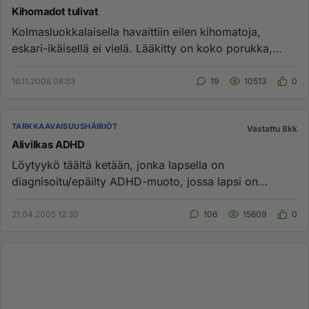
Kihomadot tulivat
Kolmasluokkalaisella havaittiin eilen kihomatoja,
eskari-ikäisellä ei vielä. Lääkitty on koko porukka,
mutta... Minkälai...
16.11.2008 08:53
19
10513
0
TARKKAAVAISUUSHÄIRIÖT
Vastattu 8kk
Alivilkas ADHD
Löytyykö täältä ketään, jonka lapsella on
diagnisoitu/epäilty ADHD-muoto, jossa lapsi on
alivilkas? Toisin sanoen rauhal...
21.04.2005 12:30
106
15609
0