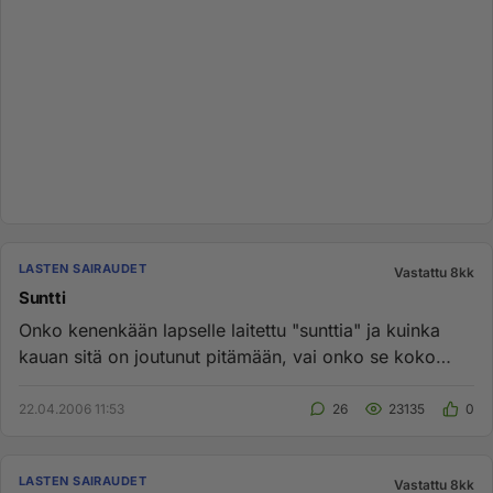
LASTEN SAIRAUDET
Vastattu 8kk
Suntti
Onko kenenkään lapselle laitettu "sunttia" ja kuinka
kauan sitä on joutunut pitämään, vai onko se koko
loppuelämän. Poi...
22.04.2006 11:53
26
23135
0
LASTEN SAIRAUDET
Vastattu 8kk