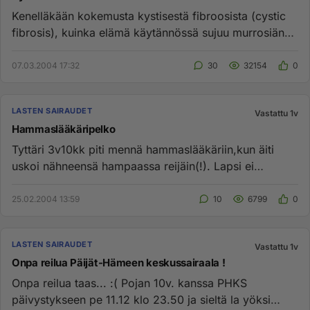
Kenelläkään kokemusta kystisestä fibroosista (cystic
fibrosis), kuinka elämä käytännössä sujuu murrosiän
jälkeen, tai ku...
07.03.2004 17:32
30
32154
0
LASTEN SAIRAUDET
Vastattu 1v
Hammaslääkäripelko
Tyttäri 3v10kk piti mennä hammaslääkäriin,kun äiti
uskoi nähneensä hampaassa reijäin(!). Lapsi ei
vastaanotolla aukais...
25.02.2004 13:59
10
6799
0
LASTEN SAIRAUDET
Vastattu 1v
Onpa reilua Päijät-Hämeen keskussairaala !
Onpa reilua taas... :( Pojan 10v. kanssa PHKS
päivystykseen pe 11.12 klo 23.50 ja sieltä la yöksi