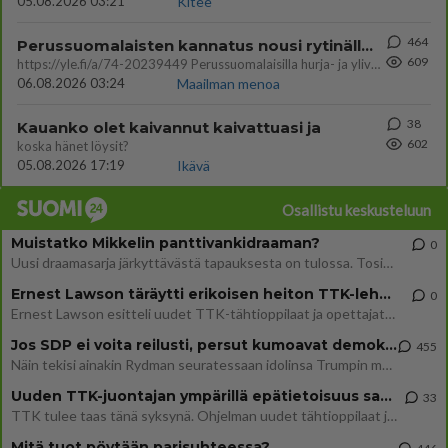
05.08.2026 03:21
Kitee
464
Perussuomalaisten kannatus nousi rytinällä Ylen tänään julkaisemassa tuoreimmassa gallup-kyselyssä.
609
https://yle.fi/a/74-20239449 Perussuomalaisilla hurja- ja ylivoimaisesti suurin nousu tässä uudessa Ylen gallupissa. Kyl
06.08.2026 03:24
Maailman menoa
38
Kauanko olet kaivannut kaivattuasi ja
602
koska hänet löysit?
05.08.2026 17:19
Ikävä
Osallistu keskusteluun
Muistatko Mikkelin panttivankidraaman?
0
Uusi draamasarja järkyttävästä tapauksesta on tulossa. Tositapahtumiin perustuva sarja ammentaa vuoden 1986 Mikkelin pan
Ernest Lawson täräytti erikoisen heiton TTK-lehdistötilaisuudessa: " Onko tässä tarkoituksena...?"
0
Ernest Lawson esitteli uudet TTK-tähtioppilaat ja opettajat torstaina 6.8. lehdistölle. Tulevalla kaudella on yksi hausk
Jos SDP ei voita reilusti, persut kumoavat demokratian Suomesta
455
Näin tekisi ainakin Rydman seuratessaan idolinsa Trumpin mallia https://www.is.fi/politiikka/art-2000012187244.html
Uuden TTK-juontajan ympärillä epätietoisuus sakenee - Nyt MTV hämmentää soppaa
33
TTK tulee taas tänä syksynä. Ohjelman uudet tähtioppilaat julkistetaan torstaina 6. elokuuta klo 14 alkavassa lehdistö
Mitä tuot pöytään parisuhteessa?