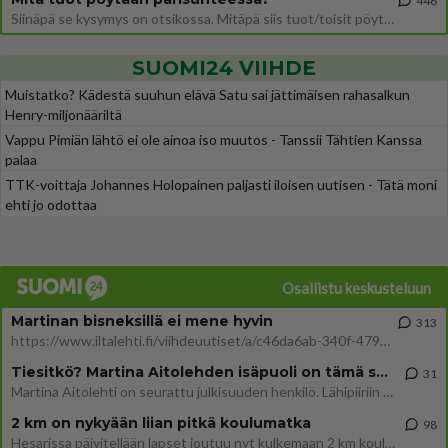
446
Siinäpä se kysymys on otsikossa. Mitäpä siis tuot/toisit pöytään parisuhteessa? Oletko mies vai nainen? Koetko sen mitä
SUOMI24 VIIHDE
Muistatko? Kädestä suuhun elävä Satu sai jättimäisen rahasalkun
Henry-miljonääriltä
Vappu Pimiän lähtö ei ole ainoa iso muutos - Tanssii Tähtien Kanssa
palaa
TTK-voittaja Johannes Holopainen paljasti iloisen uutisen - Tätä moni
ehti jo odottaa
Osallistu keskusteluun
Martinan bisneksillä ei mene hyvin
313
https://www.iltalehti.fi/viihdeuutiset/a/c46da6ab-340f-4790-aaa7-0865eed2336 Yrityksen konkurssihakemus on tullut kärä
Tiesitkö? Martina Aitolehden isäpuoli on tämä suosittu laulaja
31
Martina Aitolehti on seurattu julkisuuden henkilö. Lähipiiriin mahtuu muitakin tunnettuja henkilöitä. Tiesitkö, että Ma
2 km on nykyään liian pitkä koulumatka
98
Hesarissa päivitellään lapset joutuu nyt kulkemaan 2 km kouluun jösses. Ruostefillarilla tuo matka menee vaikka miten äk