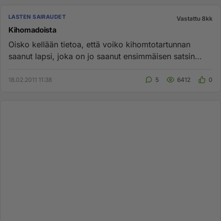
LASTEN SAIRAUDET
Vastattu 8kk
Kihomadoista
Oisko kellään tietoa, että voiko kihomtotartunnan
saanut lapsi, joka on jo saanut ensimmäisen satsin
lääkettä, vielä tar...
18.02.2011 11:38
5
6412
0