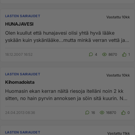
LASTEN SAIRAUDET
Vastattu 10kk
HUNAJAVESI
Olen kuullut että hunajavesi olisi yhtä hyvä lääke
yskään kuin yskänlääke...mutta minkä verran vettä ja
hunajaa sekoitet...
18.12.2007 16:52
4
8670
1
LASTEN SAIRAUDET
Vastattu 10kk
Kihomadoista
Huomasin ekan kerran näitä riesoja itelläni noin 2 kk
sitten, no hain pyrvin annoksen ja söin sitä kuurin. No
sillä läh...
24.04.2013 08:36
16
16870
0
LASTEN SAIRAUDET
Vastattu 11kk