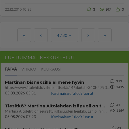
siirrettiin lastenosa...
22.12.2010 10:35
3
917
0
4
/
30
LUETUIMMAT KESKUSTELUT
PÄIVÄ
VIIKKO
KUUKAUSI
313
Martinan bisneksillä ei mene hyvin
1419
https://www.iltalehti.fi/viihdeuutiset/a/c46da6ab-340f-4790-aaa7-0865eed2336 Yrityksen konkurssihakemus on tullut kärä
05.08.2026 05:51
Kotimaiset julkkisjuorut
31
Tiesitkö? Martina Aitolehden isäpuoli on tämä suosittu laulaja
1169
Martina Aitolehti on seurattu julkisuuden henkilö. Lähipiiriin mahtuu muitakin tunnettuja henkilöitä. Tiesitkö, että Ma
05.08.2026 07:23
Kotimaiset julkkisjuorut
62