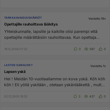
TARKKAAVAISUUSHÄIRIÖT
Vastattu 19v
Opettajille rauhoittava lääkitys
Yhteiskunnalle, lapsille ja kaikille olisi parempi että
opettajille määrättäisiin rauhoittavaa. Kun opettaja
pysyy rauh...
18.12.2006 07:23
3
597
0
LASTEN SAIRAUDET
Vastattu 1v
Lapsen yskä
Hei ! Meidän 10-vuotiaallamme on kova yskä. Köh köh
köh ! Eli yöllä yskitään , otetaan yskänlääkettä , mutta
meinaa mel...
02.12.2005 18:33
3
437
0