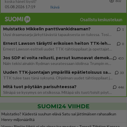
602
koska hänet löysit?
05.08.2026 17:19
Ikävä
Osallistu keskusteluun
Muistatko Mikkelin panttivankidraaman?
1
Uusi draamasarja järkyttävästä tapauksesta on tulossa. Tositapahtumiin perustuva sarja ammentaa vuoden 1986 Mikkelin pan
Ernest Lawson täräytti erikoisen heiton TTK-lehdistötilaisuudessa: " Onko tässä tarkoituksena...?"
0
Ernest Lawson esitteli uudet TTK-tähtioppilaat ja opettajat torstaina 6.8. lehdistölle. Tulevalla kaudella on yksi hausk
Jos SDP ei voita reilusti, persut kumoavat demokratian Suomesta
455
Näin tekisi ainakin Rydman seuratessaan idolinsa Trumpin mallia https://www.is.fi/politiikka/art-2000012187244.html
Uuden TTK-juontajan ympärillä epätietoisuus sakenee - Nyt MTV hämmentää soppaa
33
TTK tulee taas tänä syksynä. Ohjelman uudet tähtioppilaat julkistetaan torstaina 6. elokuuta klo 14 alkavassa lehdistö
Mitä tuot pöytään parisuhteessa?
446
Siinäpä se kysymys on otsikossa. Mitäpä siis tuot/toisit pöytään parisuhteessa? Oletko mies vai nainen? Koetko sen mitä
SUOMI24 VIIHDE
Muistatko? Kädestä suuhun elävä Satu sai jättimäisen rahasalkun
Henry-miljonääriltä
Vappu Pimiän lähtö ei ole ainoa iso muutos - Tanssii Tähtien Kanssa