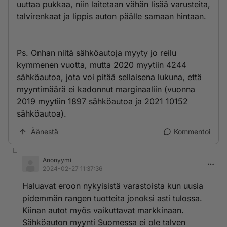
uuttaa pukkaa, niin laitetaan vähän lisää varusteita,
talvirenkaat ja lippis auton päälle samaan hintaan.
Ps. Onhan niitä sähköautoja myyty jo reilu
kymmenen vuotta, mutta 2020 myytiin 4244
sähköautoa, jota voi pitää sellaisena lukuna, että
myyntimäärä ei kadonnut marginaaliin (vuonna
2019 myytiin 1897 sähköautoa ja 2021 10152
sähköautoa).
Äänestä
Kommentoi
Anonyymi
2024-02-27 11:37:36
Haluavat eroon nykyisistä varastoista kun uusia
pidemmän rangen tuotteita jonoksi asti tulossa.
Kiinan autot myös vaikuttavat markkinaan.
Sähköauton myynti Suomessa ei ole talven