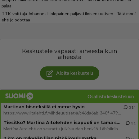
palaa
TTK-voittaja Johannes Holopainen paljasti iloisen uutisen - Tätä moni
ehti jo odottaa
Keskustele vapaasti aiheesta kuin
aiheesta
Aloita keskustelu
Osallistu keskusteluun
Martinan bisneksillä ei mene hyvin
314
https://www.iltalehti.fi/viihdeuutiset/a/c46da6ab-340f-4790-aaa7-0865eed2336 Yrityksen konkurssihakemus on tullut kärä
Tiesitkö? Martina Aitolehden isäpuoli on tämä suosittu laulaja
31
Martina Aitolehti on seurattu julkisuuden henkilö. Lähipiiriin mahtuu muitakin tunnettuja henkilöitä. Tiesitkö, että Ma
2 km on nykyään liian pitkä koulumatka
98