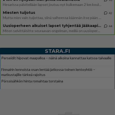
Hesarissa päivitellään lapset joutuu nyt kulkemaan 2 km kouluun jösses. Ruostefillarilla tuo matka menee vaikka miten äk
Miesten tuijotus
42
Mutta mies vain tuijottaa, siinä vaiheessa käännän itse pään pois. Mikä juttu? Yleensä jos joku tuijottaa tai katsoo, hä
Uusioperheen aikuiset lapset tyhjentää jääkaapin käydessään
44
Miten selvittäisitte seuraavan ongelman, meillä on uusioperhe, minulla teini-ikäiset lapset ja puolisolla aikuiset, jotk
STARA.FI
Perseidit hipovat maapalloa – näinä aikoina kannattaa katsoa taivaalle
Finnairin lennoista osan lentää jatkossa toinen lentoyhtiö –
matkustajille tärkeä rajoitus
Pörssisähkön hinta romahtaa torstaina