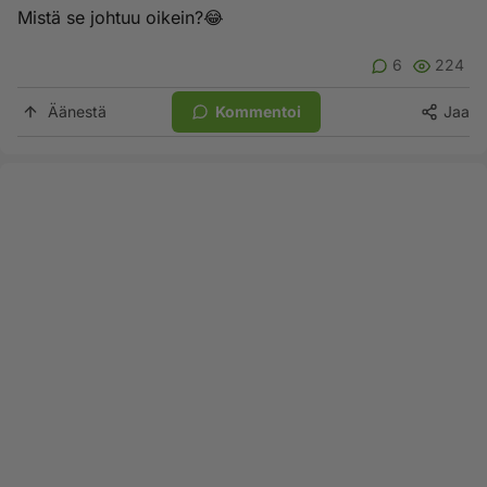
Mistä se johtuu oikein?😂
6
224
Äänestä
Kommentoi
Jaa