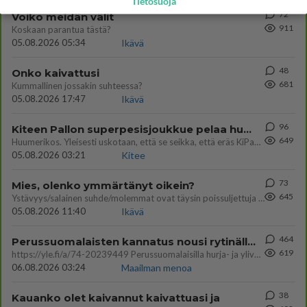
Tietosuoja
72
Voiko meidän välit
911
Koskaan parantua tästä?
05.08.2026 05:34
Ikävä
48
Onko kaivattusi
681
Kummallinen jossakin suhteessa?
05.08.2026 17:47
Ikävä
96
Kiteen Pallon superpesisjoukkue pelaa huumeiden vaikutuksen alaisena
649
Huumerikos. Yleisesti uskotaan, että se seikka, että eräs KiPan pelaaja kärähtää huumeista, on vain jäävuoren huippu. M
05.08.2026 03:21
Kitee
73
Mies, olenko ymmärtänyt oikein?
645
Ystävyys/salainen suhde/molemmat ovat täysin poissuljettuja asioita? Nainen
05.08.2026 11:40
Ikävä
464
Perussuomalaisten kannatus nousi rytinällä Ylen tänään julkaisemassa tuoreimmassa gallup-kyselyssä.
619
https://yle.fi/a/74-20239449 Perussuomalaisilla hurja- ja ylivoimaisesti suurin nousu tässä uudessa Ylen gallupissa. Kyl
06.08.2026 03:24
Maailman menoa
38
Kauanko olet kaivannut kaivattuasi ja