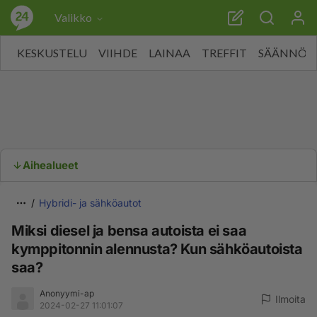
Valikko
KESKUSTELU
VIIHDE
LAINAA
TREFFIT
SÄÄNNÖT
Aihealueet
Hybridi- ja sähköautot
Miksi diesel ja bensa autoista ei saa
kymppitonnin alennusta? Kun sähköautoista
saa?
Anonyymi-ap
Ilmoita
2024-02-27 11:01:07