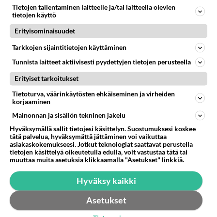
Takaisin ylös
Tietojen tallentaminen laitteelle ja/tai laitteella olevien
tietojen käyttö
LUETUIMMAT KESKUSTELUT
Erityisominaisuudet
Tarkkojen sijaintitietojen käyttäminen
PÄIVÄ
VIIKKO
KUUKAUSI
Tunnista laitteet aktiivisesti pyydettyjen tietojen perusteella
314
Martinan bisneksillä ei mene hyvin
1430
Erityiset tarkoitukset
https://www.iltalehti.fi/viihdeuutiset/a/c46da6ab-340f-4790-aaa7-0865eed2336 Yrityksen konkurssihakemus on tullut kärä
05.08.2026 05:51
Kotimaiset julkkisjuorut
Tietoturva, väärinkäytösten ehkäiseminen ja virheiden
korjaaminen
31
Tiesitkö? Martina Aitolehden isäpuoli on tämä suosittu laulaja
Mainonnan ja sisällön tekninen jakelu
1169
Martina Aitolehti on seurattu julkisuuden henkilö. Lähipiiriin mahtuu muitakin tunnettuja henkilöitä. Tiesitkö, että Ma
05.08.2026 07:23
Kotimaiset julkkisjuorut
Hyväksymällä sallit tietojesi käsittelyn. Suostumuksesi koskee
tätä palvelua, hyväksymättä jättäminen voi vaikuttaa
asiakaskokemukseesi. Jotkut teknologiat saattavat perustella
62
Mitä töitä kaivattusi on tehnyt?
tietojen käsittelyä oikeutetulla edulla, voit vastustaa tätä tai
922
😅
muuttaa muita asetuksia klikkaamalla "Asetukset" linkkiä.
05.08.2026 13:25
Ikävä
Hyväksy kaikki
455
Jos SDP ei voita reilusti, persut kumoavat demokratian Suomesta
915
Näin tekisi ainakin Rydman seuratessaan idolinsa Trumpin mallia https://www.is.fi/politiikka/art-2000012187244.html
Asetukset
06.08.2026 09:02
Maailman menoa