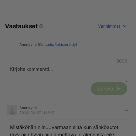
Vastaukset
6
Vanhimmat
Anonyymi (
Kirjaudu
/
Rekisteröidy
)
5000
Lähetä
Anonyymi
2024-02-27 11:16:57
Mistäköhän niin....varmaan siitä kun sähköautot
myy niin hyvin niin annettava jo alennusta eiks