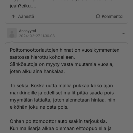
jeah?eiku....
Äänestä
Kommentoi
Anonyymi
2024-02-27 11:30:08
Polttomoottoriautojen hinnat on vuosikymmenten
saatossa hierottu kohdalleen.
Sähköautoja on myyty vasta muutamia vuosia,
joten alku aina hankalaa.
Toiseksi. Koska uutta mallia pukkaa koko ajan
markkinoille ja edelliset mallit pitää saada pois
myymälän lattialta, joten alennetaan hintaa, niin
eiköhän joku ne osta pois.
Onhan polttomoottoriautoissakin tarjouksia.
Kun mallisarja alkaa olemaan ehtoopuolella ja