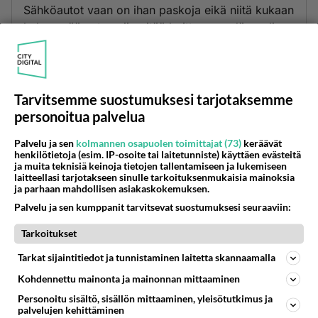
Sähköautot vaan on ihan paskoja eikä niitä kukaan
halua enää ostaa niin pitää koittaa myydä puoli
ilmasiksi hölmöille.
Äänestä
Kommentoi
Tarvitsemme suostumuksesi tarjotaksemme
Anonyymi
personoitua palvelua
2024-02-27 13:53:56
Palvelu ja sen
kolmannen osapuolen toimittajat (73)
keräävät
Kiinalaiset aloittivat hintasodan, etkö tiennyt sitä?
henkilötietoja (esim. IP-osoite tai laitetunniste) käyttäen evästeitä
🤡
ja muita teknisiä keinoja tietojen tallentamiseen ja lukemiseen
laitteellasi tarjotakseen sinulle tarkoituksenmukaisia mainoksia
ja parhaan mahdollisen asiakaskokemuksen.
Äänestä
Kommentoi
Palvelu ja sen kumppanit tarvitsevat suostumuksesi seuraaviin:
Tarkoitukset
Kommentoi aloitusta...
Tarkat sijaintitiedot ja tunnistaminen laitetta skannaamalla
Kohdennettu mainonta ja mainonnan mittaaminen
Ketjusta on poistettu
2
sääntöjenvastaista viestiä.
Personoitu sisältö, sisällön mittaaminen, yleisötutkimus ja
palvelujen kehittäminen