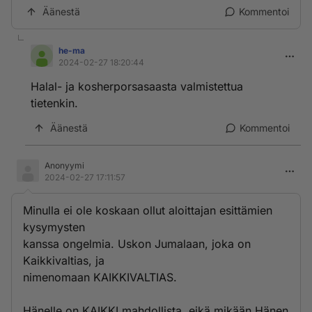
Äänestä
Kommentoi
he-ma
2024-02-27 18:20:44
Halal- ja kosherporsasaasta valmistettua
tietenkin.
Äänestä
Kommentoi
Anonyymi
2024-02-27 17:11:57
Minulla ei ole koskaan ollut aloittajan esittämien
kysymysten
kanssa ongelmia. Uskon Jumalaan, joka on
Kaikkivaltias, ja
nimenomaan KAIKKIVALTIAS.
Hänelle on KAIKKI mahdollista, eikä mikään Hänen