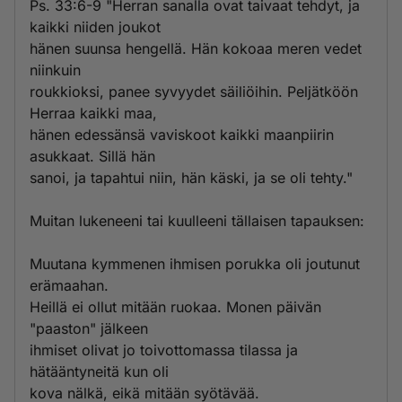
Ps. 33:6-9 "Herran sanalla ovat taivaat tehdyt, ja
kaikki niiden joukot
hänen suunsa hengellä. Hän kokoaa meren vedet
niinkuin
roukkioksi, panee syvyydet säiliöihin. Peljätköön
Herraa kaikki maa,
hänen edessänsä vaviskoot kaikki maanpiirin
asukkaat. Sillä hän
sanoi, ja tapahtui niin, hän käski, ja se oli tehty."
Muitan lukeneeni tai kuulleeni tällaisen tapauksen:
Muutana kymmenen ihmisen porukka oli joutunut
erämaahan.
Heillä ei ollut mitään ruokaa. Monen päivän
"paaston" jälkeen
ihmiset olivat jo toivottomassa tilassa ja
hätääntyneitä kun oli
kova nälkä, eikä mitään syötävää.