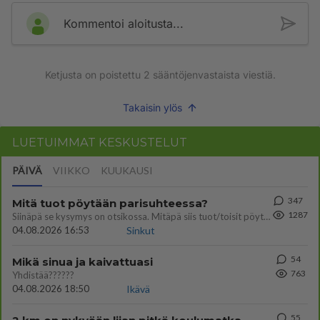
Kommentoi aloitusta...
Ketjusta on poistettu
2
sääntöjenvastaista viestiä.
Takaisin ylös
LUETUIMMAT KESKUSTELUT
PÄIVÄ
VIIKKO
KUUKAUSI
347
Mitä tuot pöytään parisuhteessa?
1287
Siinäpä se kysymys on otsikossa. Mitäpä siis tuot/toisit pöytään parisuhteessa? Oletko mies vai nainen? Koetko sen mitä
04.08.2026 16:53
Sinkut
54
Mikä sinua ja kaivattuasi
763
Yhdistää??????
04.08.2026 18:50
Ikävä
55