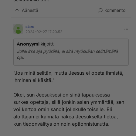
Äänestä
Kommentoi
siare
2024-02-27 17:20:52
Anonyymi
kirjoitti:
Jollei itse aja pyörällä, ei sitä myöskään selittämällä
opi.
"Jos minä selitän, mutta Jeesus ei opeta ihmistä,
ihminen ei käsitä."
Okei, sun Jeesuksesi on siinä tapauksessa
surkea opettaja, sillä jonkin asian ymmärtää, sen
voi kertoa omin sanoit jollekulle toiselle. Eli
aloittajan ei kannata hakea Jeesukselta tietoa,
kun tiedonvälitys on noin epäonnistunutta.