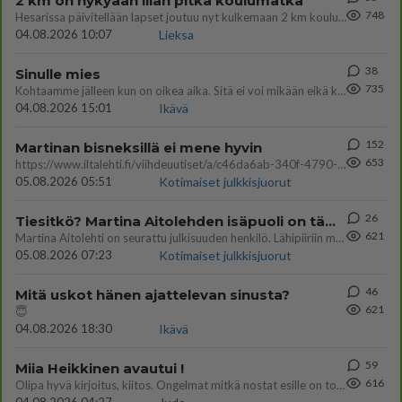
2 km on nykyään liian pitkä koulumatka
748
Hesarissa päivitellään lapset joutuu nyt kulkemaan 2 km kouluun jösses. Ruostefillarilla tuo matka menee vaikka miten äk
04.08.2026 10:07
Lieksa
38
Sinulle mies
735
Kohtaamme jälleen kun on oikea aika. Sitä ei voi mikään eikä kukaan estää <3 <3
04.08.2026 15:01
Ikävä
152
Martinan bisneksillä ei mene hyvin
653
https://www.iltalehti.fi/viihdeuutiset/a/c46da6ab-340f-4790-aaa7-0865eed2336 Yrityksen konkurssihakemus on tullut kärä
05.08.2026 05:51
Kotimaiset julkkisjuorut
26
Tiesitkö? Martina Aitolehden isäpuoli on tämä suosittu laulaja
621
Martina Aitolehti on seurattu julkisuuden henkilö. Lähipiiriin mahtuu muitakin tunnettuja henkilöitä. Tiesitkö, että Ma
05.08.2026 07:23
Kotimaiset julkkisjuorut
46
Mitä uskot hänen ajattelevan sinusta?
621
😇
04.08.2026 18:30
Ikävä
59
Miia Heikkinen avautui !
616
Olipa hyvä kirjoitus, kiitos. Ongelmat mitkä nostat esille on todellisia ja tämä ylimielisyys totta ja se näkyy kaikessa