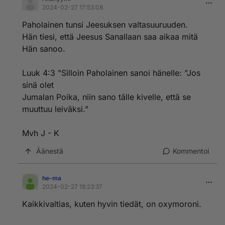
2024-02-27 17:53:08
Paholainen tunsi Jeesuksen valtasuuruuden.
Hän tiesi, että Jeesus Sanallaan saa aikaa mitä
Hän sanoo.
Luuk 4:3 "Silloin Paholainen sanoi hänelle: ”Jos
sinä olet
Jumalan Poika, niin sano tälle kivelle, että se
muuttuu leiväksi.”
Mvh J - K
Äänestä
Kommentoi
he-ma
2024-02-27 18:23:37
Kaikkivaltias, kuten hyvin tiedät, on oxymoroni.