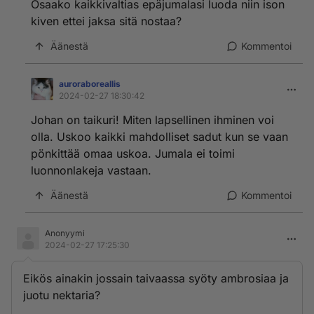
Osaako kaikkivaltias epäjumalasi luoda niin ison
kiven ettei jaksa sitä nostaa?
Äänestä
Kommentoi
auroraboreallis
2024-02-27 18:30:42
Johan on taikuri! Miten lapsellinen ihminen voi
olla. Uskoo kaikki mahdolliset sadut kun se vaan
pönkittää omaa uskoa. Jumala ei toimi
luonnonlakeja vastaan.
Äänestä
Kommentoi
Anonyymi
2024-02-27 17:25:30
Eikös ainakin jossain taivaassa syöty ambrosiaa ja
juotu nektaria?