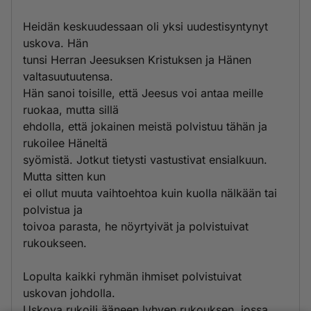
Heidän keskuudessaan oli yksi uudestisyntynyt
uskova. Hän
tunsi Herran Jeesuksen Kristuksen ja Hänen
valtasuutuutensa.
Hän sanoi toisille, että Jeesus voi antaa meille
ruokaa, mutta sillä
ehdolla, että jokainen meistä polvistuu tähän ja
rukoilee Häneltä
syömistä. Jotkut tietysti vastustivat ensialkuun.
Mutta sitten kun
ei ollut muuta vaihtoehtoa kuin kuolla nälkään tai
polvistua ja
toivoa parasta, he nöyrtyivät ja polvistuivat
rukoukseen.
Lopulta kaikki ryhmän ihmiset polvistuivat
uskovan johdolla.
Uskova rukoili ääneen lyhyen rukouksen, jossa