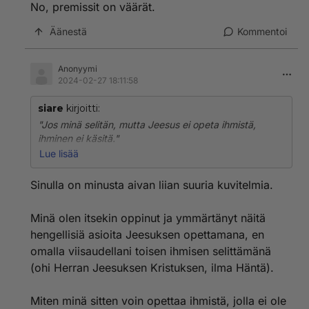
No, premissit on väärät.
"Jollei itse aja pyörällä, ei sitä myöskään selittämällä
Äänestä
Kommentoi
opi."
Se, että joku ei osaa ajaa pyörällä, ei ole mikään
Anonyymi
kirous, joka estää kertomasta, että miten pyöräily
2024-02-27 18:11:58
käytännössä onnistui.
siare
kirjoitti:
"Jos minä selitän, mutta Jeesus ei opeta ihmistä,
ihminen ei käsitä."
Lue lisää
Okei, sun Jeesuksesi on siinä tapauksessa surkea
opettaja, sillä jonkin asian ymmärtää, sen voi kertoa
Sinulla on minusta aivan liian suuria kuvitelmia.
omin sanoit jollekulle toiselle. Eli aloittajan ei kannata
hakea Jeesukselta tietoa, kun tiedonvälitys on noin
Minä olen itsekin oppinut ja ymmärtänyt näitä
epäonnistunutta.
hengellisiä asioita Jeesuksen opettamana, en
"Jollei itse aja pyörällä, ei sitä myöskään selittämällä
omalla viisaudellani toisen ihmisen selittämänä
opi."
(ohi Herran Jeesuksen Kristuksen, ilma Häntä).
Se, että joku ei osaa ajaa pyörällä, ei ole mikään
Miten minä sitten voin opettaa ihmistä, jolla ei ole
kirous, joka estää kertomasta, että miten pyöräily