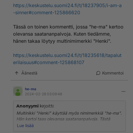
https://keskustelu.suomi24.fi/t/18237905/i-am-a
-sinner#comment-125866620
Tässä on toinen kommentti, jossa "he-ma" kertoo
olevansa saatananpalvoja. Kuten tiedämme,
hänen takaa löytyy multinimimerkki "Henki".
https://keskustelu.suomi24.fi/t/18235618/tapalut
erilaisuus#comment-125868107
Äänestä
Kommentoi
he-ma
2024-02-28 03:09:48
Anonyymi
kirjoitti:
Multinikki "Henki" käyttää myös nimimerkkiä "he-ma".
Hän kertoi taas olevansa saatananpalvoja. Tästä
kommentista se käy ilmi:
Lue lisää