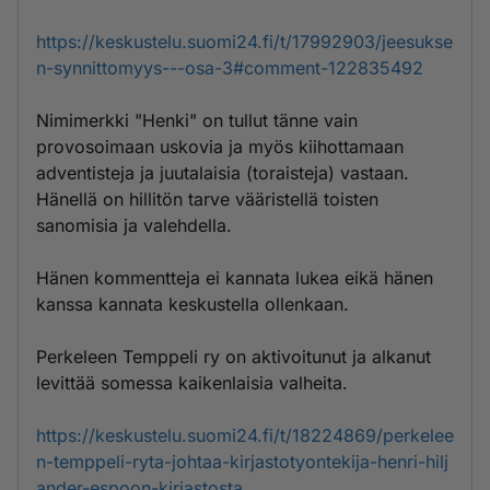
https://keskustelu.suomi24.fi/t/17992903/jeesukse
n-synnittomyys---osa-3#comment-122835492
Nimimerkki "Henki" on tullut tänne vain
provosoimaan uskovia ja myös kiihottamaan
adventisteja ja juutalaisia (toraisteja) vastaan.
Hänellä on hillitön tarve vääristellä toisten
sanomisia ja valehdella.
Hänen kommentteja ei kannata lukea eikä hänen
kanssa kannata keskustella ollenkaan.
Perkeleen Temppeli ry on aktivoitunut ja alkanut
levittää somessa kaikenlaisia valheita.
https://keskustelu.suomi24.fi/t/18224869/perkelee
n-temppeli-ryta-johtaa-kirjastotyontekija-henri-hilj
ander-espoon-kirjastosta