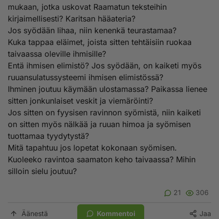
mukaan, jotka uskovat Raamatun teksteihin
kirjaimellisesti? Karitsan hääateria?
Jos syödään lihaa, niin kenenkä teurastamaa?
Kuka tappaa eläimet, joista sitten tehtäisiin ruokaa
taivaassa oleville ihmisille?
Entä ihmisen elimistö? Jos syödään, on kaiketi myös
ruuansulatussysteemi ihmisen elimistössä?
Ihminen joutuu käymään ulostamassa? Paikassa lienee
sitten jonkunlaiset veskit ja viemäröinti?
Jos sitten on fyysisen ravinnon syömistä, niin kaiketi
on sitten myös nälkää ja ruuan himoa ja syömisen
tuottamaa tyydytystä?
Mitä tapahtuu jos lopetat kokonaan syömisen.
Kuoleeko ravintoa saamaton keho taivaassa? Mihin
silloin sielu joutuu?
21
306
Äänestä
Kommentoi
Jaa