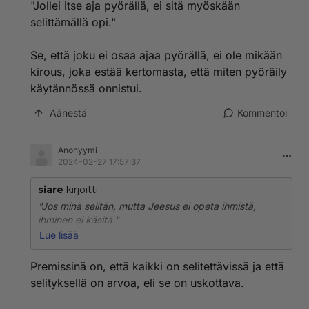
"Jollei itse aja pyörällä, ei sitä myöskään
selittämällä opi."
Se, että joku ei osaa ajaa pyörällä, ei ole mikään
kirous, joka estää kertomasta, että miten pyöräily
käytännössä onnistui.
Äänestä
Kommentoi
Anonyymi
2024-02-27 17:57:37
siare
kirjoitti:
"Jos minä selitän, mutta Jeesus ei opeta ihmistä,
ihminen ei käsitä."
Lue lisää
Okei, sun Jeesuksesi on siinä tapauksessa surkea
opettaja, sillä jonkin asian ymmärtää, sen voi kertoa
Premissinä on, että kaikki on selitettävissä ja että
omin sanoit jollekulle toiselle. Eli aloittajan ei kannata
selityksellä on arvoa, eli se on uskottava.
hakea Jeesukselta tietoa, kun tiedonvälitys on noin
epäonnistunutta.