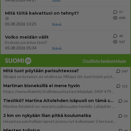
04.08.2026 04:27
Judo
57
Mitä töitä kaivattusi on tehnyt?
608
😅
05.08.2026 13:25
Ikävä
45
Voiko meidän välit
567
Koskaan parantua tästä?
05.08.2026 05:34
Ikävä
Osallistu keskusteluun
Mitä tuot pöytään parisuhteessa?
347
Siinäpä se kysymys on otsikossa. Mitäpä siis tuot/toisit pöytään parisuhteessa? Oletko mies vai nainen? Koetko sen mitä
Martinan bisneksillä ei mene hyvin
152
https://www.iltalehti.fi/viihdeuutiset/a/c46da6ab-340f-4790-aaa7-0865eed2336 Yrityksen konkurssihakemus on tullut kärä
Tiesitkö? Martina Aitolehden isäpuoli on tämä suosittu laulaja
26
Martina Aitolehti on seurattu julkisuuden henkilö. Lähipiiriin mahtuu muitakin tunnettuja henkilöitä. Tiesitkö, että Ma
2 km on nykyään liian pitkä koulumatka
55
Hesarissa päivitellään lapset joutuu nyt kulkemaan 2 km kouluun jösses. Ruostefillarilla tuo matka menee vaikka miten äk
Miesten tuijotus
40