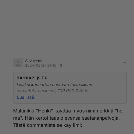
Anonyymi
2024-02-27 21:40:46
he-ma
kirjoitti:
Lisäksi kannattaa huomata taivaallinen
avoautotarnoukseni, 100 000 3 ALV.
Lue lisää
Avaimet saa p. pietarilta taivaan portilla.
Multinikki "Henki" käyttää myös nimimerkkiä "he-
On siellä hienoa ajella saastuttamattomalla pyhällä
ma". Hän kertoi taas olevansa saatananpalvoja.
hengellä ja tarjota apostolinkyytiä parempaa kyytiä
Tästä kommentista se käy ilmi:
jeesuksellekin, joka hippiletti liehuen nostaa sormensa
rauhanmerkiksi ohittaessaan muslimien paratiisin.