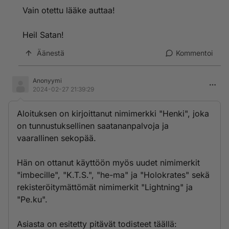
https://keskustelu.suomi24.fi/t/18237905/i-am-a-sinn
Vain otettu lääke auttaa!
er#comment-125866620
Heil Satan!
Tässä on toinen kommentti, jossa "he-ma" kertoo
olevansa saatananpalvoja. Kuten tiedämme, hänen
Äänestä
Kommentoi
takaa löytyy multinimimerkki "Henki".
https://keskustelu.suomi24.fi/t/18235618/tapaluterilais
Anonyymi
uus#comment-125868107
2024-02-27 21:39:29
Aloituksen on kirjoittanut nimimerkki "Henki", joka
on tunnustuksellinen saatananpalvoja ja
vaarallinen sekopää.
Hän on ottanut käyttöön myös uudet nimimerkit
"imbecille", "K.T.S.", "he-ma" ja "Holokrates" sekä
rekisteröitymättömät nimimerkit "Lightning" ja
"Pe.ku".
Asiasta on esitetty pitävät todisteet täällä: