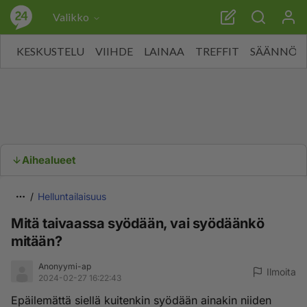
Valikko
KESKUSTELU
VIIHDE
LAINAA
TREFFIT
SÄÄNNÖT
Aihealueet
Helluntailaisuus
Mitä taivaassa syödään, vai syödäänkö
mitään?
Anonyymi-ap
Ilmoita
2024-02-27 16:22:43
Epäilemättä siellä kuitenkin syödään ainakin niiden