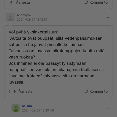
Äänestä
Kommentoi
Anonyymi
2024-02-27 18:12:57
Voi pyhä yksinkertaisuus!
"Autuaita ovat puupäät, sillä vedenpaisumuksen
sattuessa he jäävät pinnalle kellumaan"
Taivaassa on luvassa taikatemppujen kautta mitä
vaan ruokaa?
Jos ihminen ei ole päässyt tylsistymään
maapäällisen vaelluksen aikana, niin tuollaisessa
"avaimet käteen" taivaassa sitä on varmaan
luvassa.
1
Äänestä
Kommentoi
he-ma
2024-02-27 18:30:46