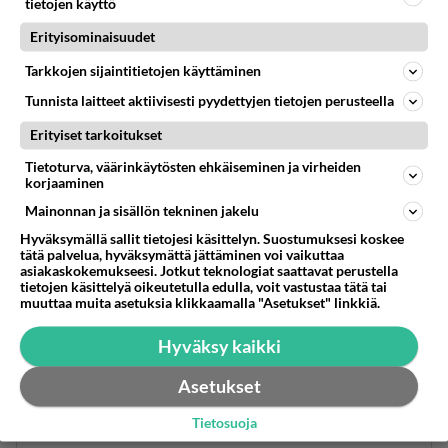
tietojen käyttö
on mahdollista.
Onhan minulla joitakin omiakin kokemuksia, joissa
Erityisominaisuudet
Jeesus
Tarkkojen sijaintitietojen käyttäminen
teki ihmeen.
Tunnista laitteet aktiivisesti pyydettyjen tietojen perusteella
Ihminen voi kokea Jeesuksen tekemiä ihmeitä
Erityiset tarkoitukset
tänäkin päivänä.
Tietoturva, väärinkäytösten ehkäiseminen ja virheiden
Nämä ihmeet tapahtuvat sisällä Jumalan
korjaaminen
valtakunnassa, jossa
Mainonnan ja sisällön tekninen jakelu
Jeesus Kristus hallitsee.
Hyväksymällä sallit tietojesi käsittelyn. Suostumuksesi koskee
tätä palvelua, hyväksymättä jättäminen voi vaikuttaa
Olemmeko me siis sisällä Jumalan valtakunnassa
asiakaskokemukseesi. Jotkut teknologiat saattavat perustella
tietojen käsittelyä oikeutetulla edulla, voit vastustaa tätä tai
vai valtakunnan
muuttaa muita asetuksia klikkaamalla "Asetukset" linkkiä.
ulkopuolella. Siitä on suurelta osaltaan kysymys.
Ei niinkään siitä,
Hyväksy kaikki
keitä me olemme ja mitä olemme tehneet.
Asetukset
https://www.jumala-kanssamme.se/439641234/
Tietosuoja