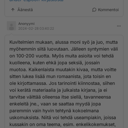
Äänestä
Kommentoi
Anonyymi
2024-02-28 03:40:22
Kuvitelmien mukaan, alussa moni syö ja juo, mutta
myöhemmin siitä luovutaan. Jälleen syntymien väli
on 100-200 vuotta. Myös muita asioita voi tehdä
kuolleena, kuten ehkä jopa seksiä, jossain
muotoa. Kaikenlaista muutakin kivaa, mutta voitte
sitten lukea lisää mun romaanista, jota toisin en
ole kirjottamassa. Jos tarinointi kiinnostaa, siihen
voi kerätä materiaalia ja julkaista kirjana, ja ei
tarvitse väittää olleensa itse siellä, tavanneensa
enkeleitä jne., vaan se saattaa myydä jopa
paremmin vain hyvin tehtynä kokoelmana
uskomuksista. Niitä voi tehdä useampiakin, joissa
kussakin on oma teema, esim. enkelikokemukset,