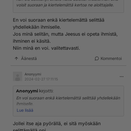
voisit suoraan ja kiertelemättä kertoa ne aloittajalle.
En voi suoraan enkä kiertelemättä selittää
yhdellekään ihmiselle.
Jos minä selitän, mutta Jeesus ei opeta ihmistä,
ihminen ei käsitä.
Niin minä en voi. valitettavasti.
Äänestä
Kommentoi
Anonyymi
2024-02-27 17:11:15
Anonyymi
kirjoitti:
En voi suoraan enkä kiertelemättä selittää yhdellekään
ihmiselle.
Jos minä selitän, mutta Jeesus ei opeta ihmistä,
Lue lisää
ihminen ei käsitä.
Niin minä en voi. valitettavasti.
Jollei itse aja pyörällä, ei sitä myöskään
selittämällä opi.