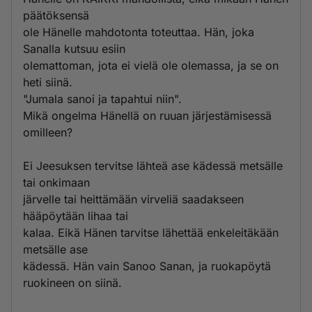
päätöksensä
ole Hänelle mahdotonta toteuttaa. Hän, joka
Sanalla kutsuu esiin
olemattoman, jota ei vielä ole olemassa, ja se on
heti siinä.
"Jumala sanoi ja tapahtui niin".
Mikä ongelma Hänellä on ruuan järjestämisessä
omilleen?
Ei Jeesuksen tervitse lähteä ase kädessä metsälle
tai onkimaan
järvelle tai heittämään virveliä saadakseen
hääpöytään lihaa tai
kalaa. Eikä Hänen tarvitse lähettää enkeleitäkään
metsälle ase
kädessä. Hän vain Sanoo Sanan, ja ruokapöytä
ruokineen on siinä.