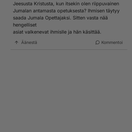
Jeesusta Kristusta, kun itsekin olen riippuvainen
käytännössä onnistui.
Jumalan antamasta opetuksesta? Ihmisen täytyy
saada Jumala Opettajaksi. Sitten vasta nää
hengelliset
asiat valkenevat ihmislle ja hän käsittää.
Äänestä
Kommentoi