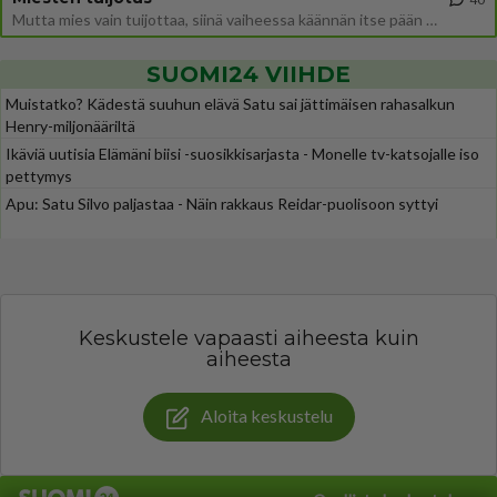
Mutta mies vain tuijottaa, siinä vaiheessa käännän itse pään pois. Mikä juttu? Yleensä jos joku tuijottaa tai katsoo, hä
SUOMI24 VIIHDE
Muistatko? Kädestä suuhun elävä Satu sai jättimäisen rahasalkun
Henry-miljonääriltä
Ikäviä uutisia Elämäni biisi -suosikkisarjasta - Monelle tv-katsojalle iso
pettymys
Apu: Satu Silvo paljastaa - Näin rakkaus Reidar-puolisoon syttyi
Keskustele vapaasti aiheesta kuin
aiheesta
Aloita keskustelu