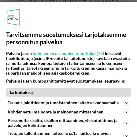
hän kiitti Jeesusta
Hänen valtasuuruudestaan ja armostaan. Hän
pyysi Jeesusta
antamaan heille ruokaa. Hetken kuluttua nämä
Tarvitsemme suostumuksesi tarjotaksemme
ihmiset nostivat
personoitua palvelua
katseensa. Heidän eteensä erämaahan oli
ilmestynyt
Palvelu ja sen
kolmannen osapuolen toimittajat (73)
keräävät
juhlapöytä, joka oli täynnä erilaisia herkkuruokia
henkilötietoja (esim. IP-osoite tai laitetunniste) käyttäen evästeitä
ja muita teknisiä keinoja tietojen tallentamiseen ja lukemiseen
jälkiruokineen.
laitteellasi tarjotakseen sinulle tarkoituksenmukaisia mainoksia
ja parhaan mahdollisen asiakaskokemuksen.
Jeesus ei käynyt teurastamaan mitään eläintä, eikä
Palvelu ja sen kumppanit tarvitsevat suostumuksesi seuraaviin:
kukaan
Tarkoitukset
muukaan. Luoja sanoi Sanan, ja ruokapöytä
ruokineen oli siinä.
Tarkat sijaintitiedot ja tunnistaminen laitetta skannaamalla
Kohdennettu mainonta ja mainonnan mittaaminen
En itse ole ollut paikan päällä toteamassa tätä
Personoitu sisältö, sisällön mittaaminen, yleisötutkimus ja
ihmettä, mutta
palvelujen kehittäminen
tiedän, että Herralle Jeesukselle Kristukselle tämä
Tietojen tallentaminen laitteelle ja/tai laitteella olevien