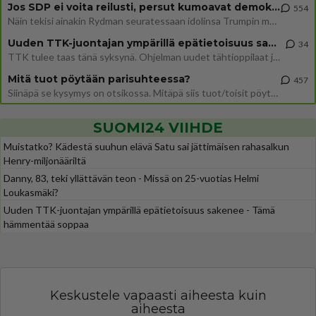
Jos SDP ei voita reilusti, persut kumoavat demokratian Suomesta
554
Näin tekisi ainakin Rydman seuratessaan idolinsa Trumpin mallia https://www.is.fi/politiikka/art-2000012187244.html
Uuden TTK-juontajan ympärillä epätietoisuus sakenee - Nyt MTV hämmentää soppaa
34
TTK tulee taas tänä syksynä. Ohjelman uudet tähtioppilaat julkistetaan torstaina 6. elokuuta klo 14 alkavassa lehdistö
Mitä tuot pöytään parisuhteessa?
457
Siinäpä se kysymys on otsikossa. Mitäpä siis tuot/toisit pöytään parisuhteessa? Oletko mies vai nainen? Koetko sen mitä
SUOMI24 VIIHDE
Muistatko? Kädestä suuhun elävä Satu sai jättimäisen rahasalkun
Henry-miljonääriltä
Danny, 83, teki yllättävän teon - Missä on 25-vuotias Helmi
Loukasmäki?
Uuden TTK-juontajan ympärillä epätietoisuus sakenee - Tämä
hämmentää soppaa
Keskustele vapaasti aiheesta kuin
aiheesta