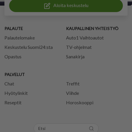
Aloita keskustelu
PALAUTE
KAUPALLINEN YHTEISTYÖ
Palautelomake
Auto1 Vaihtoautot
Keskustelu Suomi24:sta
TV-ohjelmat
Opastus
Sanakirja
PALVELUT
Chat
Treffit
Hyötylinkit
Viihde
Reseptit
Horoskooppi