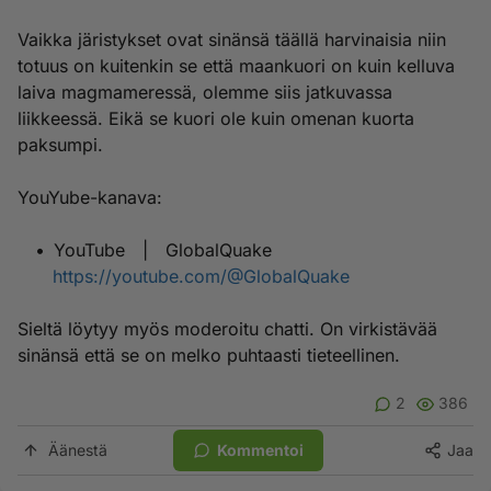
Vaikka järistykset ovat sinänsä täällä harvinaisia niin
totuus on kuitenkin se että maankuori on kuin kelluva
laiva magmameressä, olemme siis jatkuvassa
liikkeessä. Eikä se kuori ole kuin omenan kuorta
paksumpi.
YouYube-kanava:
• YouTube | GlobalQuake
https://youtube.com/@GlobalQuake
Sieltä löytyy myös moderoitu chatti. On virkistävää
sinänsä että se on melko puhtaasti tieteellinen.
2
386
Äänestä
Kommentoi
Jaa