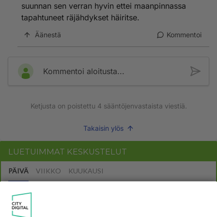
suunnan sen verran hyvin ettei maanpinnassa
tapahtuneet räjähdykset häiritse.
Äänestä
Kommentoi
Kommentoi aloitusta...
Ketjusta on poistettu
4
sääntöjenvastaista viestiä.
Takaisin ylös
LUETUIMMAT KESKUSTELUT
PÄIVÄ
VIIKKO
KUUKAUSI
327
Martinan bisneksillä ei mene hyvin
1638
https://www.iltalehti.fi/viihdeuutiset/a/c46da6ab-340f-4790-aaa7-0865eed2336 Yrityksen konkurssihakemus on tullut kärä
05.08.2026 05:51
Kotimaiset julkkisjuorut