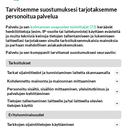
34
Tarvitsemme suostumuksesi tarjotaksemme
Tiesitkö? Martina Aitolehden isäpuoli on tämä suosittu laulaja
1350
Martina Aitolehti on seurattu julkisuuden henkilö. Lähipiiriin mahtuu muitakin tunnettuja henkilöitä. Tiesitkö, että Ma
personoitua palvelua
05.08.2026 07:23
Kotimaiset julkkisjuorut
Palvelu ja sen
kolmannen osapuolen toimittajat (73)
keräävät
henkilötietoja (esim. IP-osoite tai laitetunniste) käyttäen evästeitä
554
Jos SDP ei voita reilusti, persut kumoavat demokratian Suomesta
ja muita teknisiä keinoja tietojen tallentamiseen ja lukemiseen
1341
Näin tekisi ainakin Rydman seuratessaan idolinsa Trumpin mallia https://www.is.fi/politiikka/art-2000012187244.html
laitteellasi tarjotakseen sinulle tarkoituksenmukaisia mainoksia
06.08.2026 09:02
Maailman menoa
ja parhaan mahdollisen asiakaskokemuksen.
Palvelu ja sen kumppanit tarvitsevat suostumuksesi seuraaviin:
65
Mitä töitä kaivattusi on tehnyt?
1061
😅
Tarkoitukset
05.08.2026 13:25
Ikävä
Tarkat sijaintitiedot ja tunnistaminen laitetta skannaamalla
74
Voiko meidän välit
Kohdennettu mainonta ja mainonnan mittaaminen
1000
Koskaan parantua tästä?
Personoitu sisältö, sisällön mittaaminen, yleisötutkimus ja
05.08.2026 05:34
Ikävä
palvelujen kehittäminen
Tietojen tallentaminen laitteelle ja/tai laitteella olevien
53
Onko kaivattusi
tietojen käyttö
786
Kummallinen jossakin suhteessa?
05.08.2026 17:47
Ikävä
Erityisominaisuudet
Tarkkojen sijaintitietojen käyttäminen
77
Mies, olenko ymmärtänyt oikein?