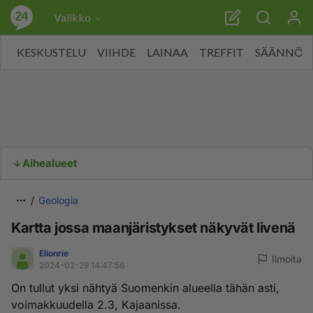
Valikko
KESKUSTELU
VIIHDE
LAINAA
TREFFIT
SÄÄNNÖT
Aihealueet
Geologia
Kartta jossa maanjäristykset näkyvät livenä
Elionrie
Ilmoita
2024-02-29 14:47:56
On tullut yksi nähtyä Suomenkin alueella tähän asti,
voimakkuudella 2.3, Kajaanissa.