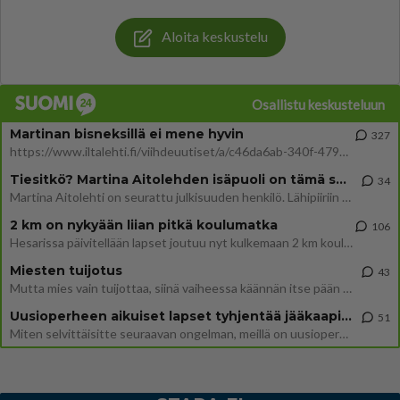
Aloita keskustelu
Osallistu keskusteluun
Martinan bisneksillä ei mene hyvin
327
https://www.iltalehti.fi/viihdeuutiset/a/c46da6ab-340f-4790-aaa7-0865eed2336 Yrityksen konkurssihakemus on tullut kärä
Tiesitkö? Martina Aitolehden isäpuoli on tämä suosittu laulaja
34
Martina Aitolehti on seurattu julkisuuden henkilö. Lähipiiriin mahtuu muitakin tunnettuja henkilöitä. Tiesitkö, että Ma
2 km on nykyään liian pitkä koulumatka
106
Hesarissa päivitellään lapset joutuu nyt kulkemaan 2 km kouluun jösses. Ruostefillarilla tuo matka menee vaikka miten äk
Miesten tuijotus
43
Mutta mies vain tuijottaa, siinä vaiheessa käännän itse pään pois. Mikä juttu? Yleensä jos joku tuijottaa tai katsoo, hä
Uusioperheen aikuiset lapset tyhjentää jääkaapin käydessään
51
Miten selvittäisitte seuraavan ongelman, meillä on uusioperhe, minulla teini-ikäiset lapset ja puolisolla aikuiset, jotk