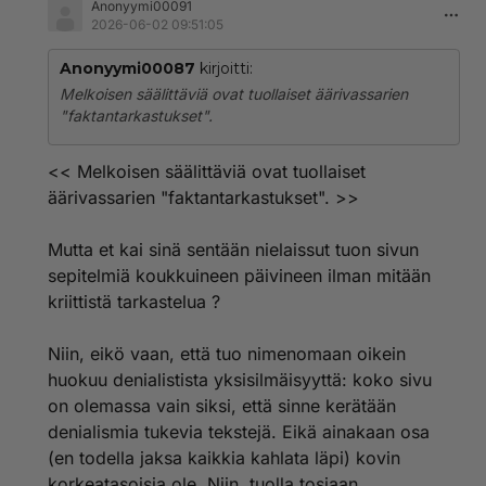
Anonyymi00091
2026-06-02 09:51:05
Anonyymi00087
kirjoitti:
Melkoisen säälittäviä ovat tuollaiset äärivassarien
"faktantarkastukset".
<< Melkoisen säälittäviä ovat tuollaiset
äärivassarien "faktantarkastukset". >>
Mutta et kai sinä sentään nielaissut tuon sivun
sepitelmiä koukkuineen päivineen ilman mitään
kriittistä tarkastelua ?
Niin, eikö vaan, että tuo nimenomaan oikein
huokuu denialistista yksisilmäisyyttä: koko sivu
on olemassa vain siksi, että sinne kerätään
denialismia tukevia tekstejä. Eikä ainakaan osa
(en todella jaksa kaikkia kahlata läpi) kovin
korkeatasoisia ole. Niin, tuolla tosiaan