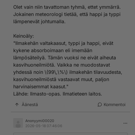
hitsaajakurssilla tuli sitten asian kertausta. Siellä oli
Olet vain niin tavattoman tyhmä, ettet ymmärrä.
samat opit kuin sairaaloissakin.
Jokainen meteorologi tietää, että happi ja typpi
Juuri nimenomaan typen ja hapen tieteelliset
lämpenevät johtumalla.
ominaisuudet tekevät hiilidioksidin lisääntymisestä
merkityksettömän. Kyllä se tiedetään jo myös Suomen
Keinoäly:
ilmatieteen laitoksella. Ainakin yksi siellä tiesi jo vuonna
"Ilmakehän valtakaasut, typpi ja happi, eivät
2017, kun lähetti minulle sähköpostia.
kykene absorboimaan eli imemään
Ei näissä asioissa sekoile enään muut kuin tyhmät ja
lämpösäteilyä. Tämän vuoksi ne eivät aiheuta
tietämättömät maallikot. Meteorologit ovat tänäkin
kasvihuoneilmiötä. Vaikka ne muodostavat
keväänä sanoneet moneen kertaan, että aamulla
yhdessä noin \(99\,\%\) ilmakehän tilavuudesta,
aurinko lämmittää ilman. Noin on sanottu jo ainakin
kasvihuoneilmiöstä vastaavat muut, paljon
kolmena keväänä säätiedotuksissa.
harvinaisemmat kaasut."
Kun sanotaan, että aurinko lämmittää ilman, niin sillä
Lähde: Ilmasto-opas. Ilmatieteen laitos.
myös tarkoitetaan sitä, vaikka sinä pöljä et sitä
ymmärtäisi. Siinä tarkoitetaan siis koko ilmaa, josta
Äänestä
Kommentoi
happea on 21 % ja typpeä 78 %. On siis alettu käyttää
ilmaisuita, joita minäkin käytän.
Anonyymi00020
2026-05-18 07:46:06