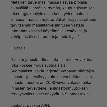
Metallien tarve maailmassa kasvaa pitkällä
aikavälillä vihreän siirtymän, kaupungistumisen,
teknologiakehityksen ja kehittyvien maiden
elintason nousun myötä. Vähähiilisyystavoitteen
tarvitsemiin metallitarpeisiin tulee vastata
johdonmukaisesti käyttämällä kestävästi ja
vähäpäästöisesti tuotettuja metalleja. "
Hoitoala:
"Lääkärijärjestöt: Ilmastokriisi on terveyskriisi,
joka koskee myös suomalaisia
Suomalaiset lääkärijärjestöt vetoavat päättäjiin
ilmasto- ja kestävyystoimien vauhdittamiseksi.
Ilmastonmuutos on 2000-luvun vakavin uhka
ihmisten terveydelle, ja ilmastonmuutoksen
terveysvaikutukset näkyvät jo Suomessakin."
Jankutat paskaa APH.