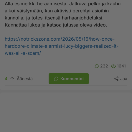
Alla esimerkki heräämisestä. Jatkuva pelko ja kauhu
alkoi väistymään, kun aktivisti perehtyi asioihin
kunnolla, ja totesi itsensä harhaanjohdetuksi.
Kannattaa lukea ja katsoa jutussa oleva video.
https://notrickszone.com/2026/05/16/how-once-
hardcore-climate-alarmist-lucy-biggers-realized-it-
was-all-a-scam/
232
1641
4
Äänestä
Kommentoi
Jaa