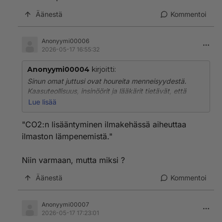
Äänestä
Kommentoi
Anonyymi00006
2026-05-17 16:55:32
Anonyymi00004
kirjoitti:
Sinun omat juttusi ovat houreita menneisyydestä.
Kaasuteollisuus, insinöörit ja lääkärit tietävät, että
CO2:n lisääntyminen ilmakehässä aiheuttaa ilmaston
Lue lisää
lämpenemistä.
"CO2:n lisääntyminen ilmakehässä aiheuttaa
Noihin tahoihin sinä olet vedonnut. Postaa yksikin
ilmaston lämpenemistä."
lääkäreiden, insinöörien tai kaasuteollisuuden
kommentti, missä CO2:n vaikutus kiellettäisiin.
Niin varmaan, mutta miksi ?
Äänestä
Kommentoi
Anonyymi00007
2026-05-17 17:23:01