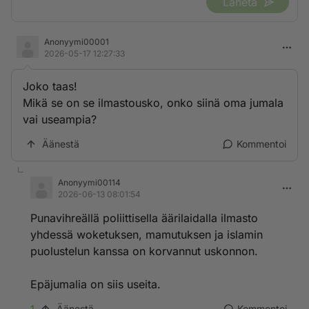
Lähetä
Anonyymi00001
2026-05-17 12:27:33
Joko taas!
Mikä se on se ilmastousko, onko siinä oma jumala
vai useampia?
Äänestä
Kommentoi
Anonyymi00114
2026-06-13 08:01:54
Punavihreällä poliittisella äärilaidalla ilmasto
yhdessä woketuksen, mamutuksen ja islamin
puolustelun kanssa on korvannut uskonnon.
Epäjumalia on siis useita.
1
Äänestä
Kommentoi