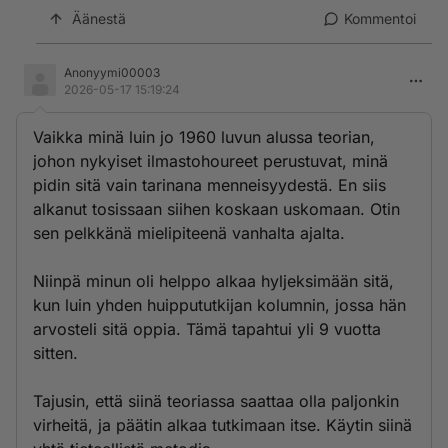
Äänestä
Kommentoi
Anonyymi00003
2026-05-17 15:19:24
Vaikka minä luin jo 1960 luvun alussa teorian,
johon nykyiset ilmastohoureet perustuvat, minä
pidin sitä vain tarinana menneisyydestä. En siis
alkanut tosissaan siihen koskaan uskomaan. Otin
sen pelkkänä mielipiteenä vanhalta ajalta.
Niinpä minun oli helppo alkaa hyljeksimään sitä,
kun luin yhden huippututkijan kolumnin, jossa hän
arvosteli sitä oppia. Tämä tapahtui yli 9 vuotta
sitten.
Tajusin, että siinä teoriassa saattaa olla paljonkin
virheitä, ja päätin alkaa tutkimaan itse. Käytin siinä