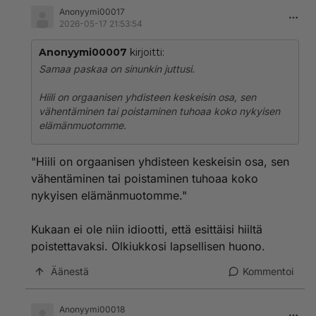
myös tarkoitetaan sitä, vaikka sinä pöljä et sitä
Anonyymi00017
ymmärtäisi. Siinä tarkoitetaan siis koko ilmaa, josta
2026-05-17 21:53:54
happea on 21 % ja typpeä 78 %. On siis alettu käyttää
ilmaisuita, joita minäkin käytän.
Anonyymi00007
kirjoitti:
Samaa paskaa on sinunkin juttusi.
Hiili on orgaanisen yhdisteen keskeisin osa, sen
vähentäminen tai poistaminen tuhoaa koko nykyisen
elämänmuotomme.
"Hiili on orgaanisen yhdisteen keskeisin osa, sen
vähentäminen tai poistaminen tuhoaa koko
nykyisen elämänmuotomme."
Kukaan ei ole niin idiootti, että esittäisi hiiltä
poistettavaksi. Olkiukkosi lapsellisen huono.
Äänestä
Kommentoi
Anonyymi00018