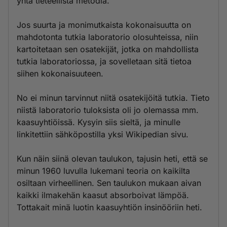
yhtä tieteellistä metodia.
Jos suurta ja monimutkaista kokonaisuutta on
mahdotonta tutkia laboratorio olosuhteissa, niin
kartoitetaan sen osatekijät, jotka on mahdollista
tutkia laboratoriossa, ja sovelletaan sitä tietoa
siihen kokonaisuuteen.
No ei minun tarvinnut niitä osatekijöitä tutkia. Tieto
niistä laboratorio tuloksista oli jo olemassa mm.
kaasuyhtiöissä. Kysyin siis sieltä, ja minulle
linkitettiin sähköpostilla yksi Wikipedian sivu.
Kun näin siinä olevan taulukon, tajusin heti, että se
minun 1960 luvulla lukemani teoria on kaikilta
osiltaan virheellinen. Sen taulukon mukaan aivan
kaikki ilmakehän kaasut absorboivat lämpöä.
Tottakait minä luotin kaasuyhtiön insinööriin heti.