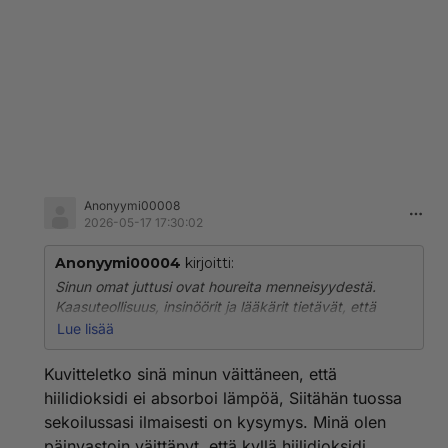
"Lääkärijärjestöt: Ilmastokriisi on terveyskriisi, joka
koskee myös suomalaisia
Suomalaiset lääkärijärjestöt vetoavat päättäjiin
ilmasto- ja kestävyystoimien vauhdittamiseksi.
Ilmastonmuutos on 2000-luvun vakavin uhka ihmisten
terveydelle, ja ilmastonmuutoksen terveysvaikutukset
näkyvät jo Suomessakin."
Jankutat paskaa APH.
Anonyymi00008
2026-05-17 17:30:02
Anonyymi00004
kirjoitti:
Sinun omat juttusi ovat houreita menneisyydestä.
Kaasuteollisuus, insinöörit ja lääkärit tietävät, että
CO2:n lisääntyminen ilmakehässä aiheuttaa ilmaston
Lue lisää
lämpenemistä.
Kuvitteletko sinä minun väittäneen, että
Noihin tahoihin sinä olet vedonnut. Postaa yksikin
hiilidioksidi ei absorboi lämpöä, Siitähän tuossa
lääkäreiden, insinöörien tai kaasuteollisuuden
sekoilussasi ilmaisesti on kysymys. Minä olen
kommentti, missä CO2:n vaikutus kiellettäisiin.
päinvastoin väittänyt, että kyllä hiilidioksidi