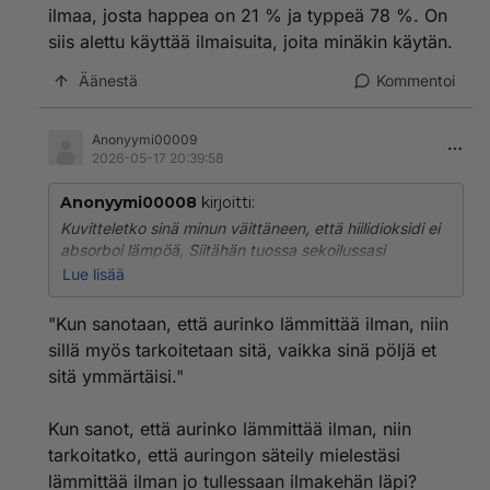
ilmaa, josta happea on 21 % ja typpeä 78 %. On
siis alettu käyttää ilmaisuita, joita minäkin käytän.
Äänestä
Kommentoi
Anonyymi00009
2026-05-17 20:39:58
Anonyymi00008
kirjoitti:
Kuvitteletko sinä minun väittäneen, että hiilidioksidi ei
absorboi lämpöä, Siitähän tuossa sekoilussasi
ilmaisesti on kysymys. Minä olen päinvastoin väittänyt,
Lue lisää
että kyllä hiilidioksidi absorboi lämpöä. Sitähän
käytetään siihen tarkoitukseen sairaaloissa.
"Kun sanotaan, että aurinko lämmittää ilman, niin
'
sillä myös tarkoitetaan sitä, vaikka sinä pöljä et
Teillä, jotka joiden pään ilmastohoureet on
sitä ymmärtäisi."
sekoittaneet, menee vaan jatkuvasti puurot ja vellit
sekaisin, aivan kuin ette edes osaisi suomenkieltä
ollenkaan.
Kun sanot, että aurinko lämmittää ilman, niin
tarkoitatko, että auringon säteily mielestäsi
Millään ei ole kenellekään mennyt jakeluun, että
lämmittää ilman jo tullessaan ilmakehän läpi?