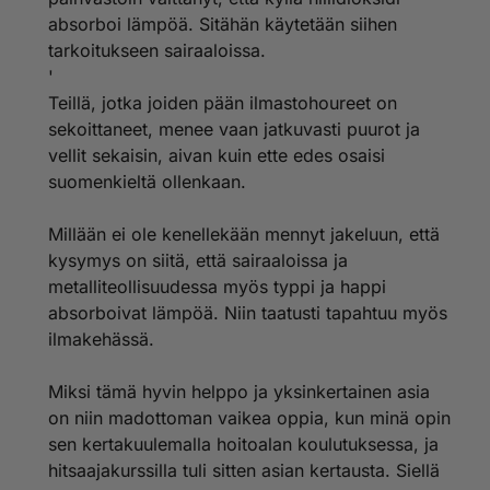
absorboi lämpöä. Sitähän käytetään siihen
tarkoitukseen sairaaloissa.
'
Teillä, jotka joiden pään ilmastohoureet on
sekoittaneet, menee vaan jatkuvasti puurot ja
vellit sekaisin, aivan kuin ette edes osaisi
suomenkieltä ollenkaan.
Millään ei ole kenellekään mennyt jakeluun, että
kysymys on siitä, että sairaaloissa ja
metalliteollisuudessa myös typpi ja happi
absorboivat lämpöä. Niin taatusti tapahtuu myös
ilmakehässä.
Miksi tämä hyvin helppo ja yksinkertainen asia
on niin madottoman vaikea oppia, kun minä opin
sen kertakuulemalla hoitoalan koulutuksessa, ja
hitsaajakurssilla tuli sitten asian kertausta. Siellä