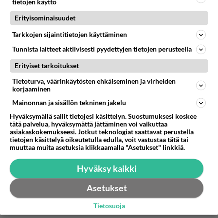
tavoittelin.
tietojen käyttö
Erityisominaisuudet
Siellä alettiin kumoamaan ilmastouhkia. Tottakait
Tarkkojen sijaintitietojen käyttäminen
ne tutkivat ne asiat itse. Minä toimin vaan
aloitteentekijänä, niin kuin olen toiminut monissa
Tunnista laitteet aktiivisesti pyydettyjen tietojen perusteella
muissakin tärkeissä asioissa. Olen ollut
Erityiset tarkoitukset
yhteiskunnallinen vaikuttaja jo kauan.
Tietoturva, väärinkäytösten ehkäiseminen ja virheiden
korjaaminen
Minut on kolme kertaa testattu, että mihin minä
Mainonnan ja sisällön tekninen jakelu
pystyn. Ensimmäinen testi oli silloin, kun pyrin
Hyväksymällä sallit tietojesi käsittelyn. Suostumuksesi koskee
pääsin hoitoalan koulutukseen. Kun on sen testin
tätä palvelua, hyväksymättä jättäminen voi vaikuttaa
läpäissyt, pystyy kyllä selvittämään hyvinkin
asiakaskokemukseesi. Jotkut teknologiat saattavat perustella
tietojen käsittelyä oikeutetulla edulla, voit vastustaa tätä tai
monimutkaisia asioita.
muuttaa muita asetuksia klikkaamalla "Asetukset" linkkiä.
Meitä on täällä kaksi, jotka on sen testin
Hyväksy kaikki
läpäisseet. Me kumpikaan ei ole uskottu
ilmastohoureisiin, koska meillä on taatusti
Asetukset
totuudenmukaista tieteellistä tietoa.
Tietosuoja