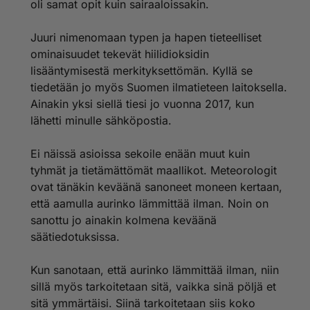
oli samat opit kuin sairaaloissakin.
Juuri nimenomaan typen ja hapen tieteelliset
ominaisuudet tekevät hiilidioksidin
lisääntymisestä merkityksettömän. Kyllä se
tiedetään jo myös Suomen ilmatieteen laitoksella.
Ainakin yksi siellä tiesi jo vuonna 2017, kun
lähetti minulle sähköpostia.
Ei näissä asioissa sekoile enään muut kuin
tyhmät ja tietämättömät maallikot. Meteorologit
ovat tänäkin keväänä sanoneet moneen kertaan,
että aamulla aurinko lämmittää ilman. Noin on
sanottu jo ainakin kolmena keväänä
säätiedotuksissa.
Kun sanotaan, että aurinko lämmittää ilman, niin
sillä myös tarkoitetaan sitä, vaikka sinä pöljä et
sitä ymmärtäisi. Siinä tarkoitetaan siis koko