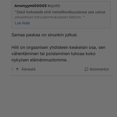
Anonyymi00005
kirjoitti:
"Sekä hoitoalalla että metalliteollisuudessa saa uskoa
ainoastaan totuudenmukaiseen tietoon. "
Lue lisää
Metalli:
Samaa paskaa on sinunkin juttusi.
"Siirtymää vähähiilisyyteen voi kutsua myös
siirtymäksi fossiilisten päästöjen aikakaudesta
Hiili on orgaanisen yhdisteen keskeisin osa, sen
metallien ja mineraalien aikakauteen. Tämä siirtymä on
vähentäminen tai poistaminen tuhoaa koko
toteutettava ympäristön ja ilmaston kannalta
kestävästi, sillä yksi keskeinen edellytys on kyky
nykyisen elämänmuotomme.
vastata uusiin materiaalitarpeisiin – joko uusien tai
1
Äänestä
Kommentoi
kierrätettyjen raaka-aineiden avulla.
Metallien tarve maailmassa kasvaa pitkällä aikavälillä
vihreän siirtymän, kaupungistumisen,
teknologiakehityksen ja kehittyvien maiden elintason
nousun myötä. Vähähiilisyystavoitteen tarvitsemiin
metallitarpeisiin tulee vastata johdonmukaisesti
käyttämällä kestävästi ja vähäpäästöisesti tuotettuja
metalleja. "
Hoitoala: