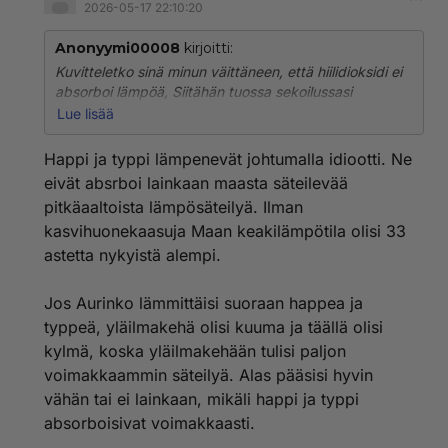
2026-05-17 22:10:20
Anonyymi00008
kirjoitti:
Kuvitteletko sinä minun väittäneen, että hiilidioksidi ei
absorboi lämpöä, Siitähän tuossa sekoilussasi
ilmaisesti on kysymys. Minä olen päinvastoin väittänyt,
Lue lisää
että kyllä hiilidioksidi absorboi lämpöä. Sitähän
käytetään siihen tarkoitukseen sairaaloissa.
Happi ja typpi lämpenevät johtumalla idiootti. Ne
'
eivät absrboi lainkaan maasta säteilevää
Teillä, jotka joiden pään ilmastohoureet on
pitkäaaltoista lämpösäteilyä. Ilman
sekoittaneet, menee vaan jatkuvasti puurot ja vellit
kasvihuonekaasuja Maan keakilämpötila olisi 33
sekaisin, aivan kuin ette edes osaisi suomenkieltä
ollenkaan.
astetta nykyistä alempi.
Millään ei ole kenellekään mennyt jakeluun, että
Jos Aurinko lämmittäisi suoraan happea ja
kysymys on siitä, että sairaaloissa ja
typpeä, yläilmakehä olisi kuuma ja täällä olisi
metalliteollisuudessa myös typpi ja happi absorboivat
kylmä, koska yläilmakehään tulisi paljon
lämpöä. Niin taatusti tapahtuu myös ilmakehässä.
voimakkaammin säteilyä. Alas pääsisi hyvin
Miksi tämä hyvin helppo ja yksinkertainen asia on niin
vähän tai ei lainkaan, mikäli happi ja typpi
madottoman vaikea oppia, kun minä opin sen
absorboisivat voimakkaasti.
kertakuulemalla hoitoalan koulutuksessa, ja