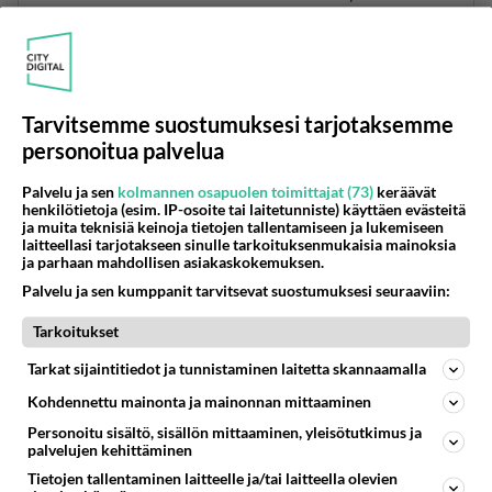
ilma osattiin muuttaa nesteeksi, ja erotella kaasut
toisistaan. Se hallittiin kunnolla vasta 1900 luvulla.
Kun sain kaasuyhtiön tiedot, minulla meni noin
Tarvitsemme suostumuksesi tarjotaksemme
kaksi tuntia selvittää itselleni, miten maapallon
personoitua palvelua
lämmönsäätö järjestelmä toimii. Sitten kirjoitin
sähköpostin, ja lähetin sen Helsingin yliopistolle.
Palvelu ja sen
kolmannen osapuolen toimittajat (73)
keräävät
henkilötietoja (esim. IP-osoite tai laitetunniste) käyttäen evästeitä
ja muita teknisiä keinoja tietojen tallentamiseen ja lukemiseen
Se on kuitenkin niin hirveän monimutkainen juttu,
laitteellasi tarjotakseen sinulle tarkoituksenmukaisia mainoksia
että en edes yrittänyt sitä kokonaisuudessaan
ja parhaan mahdollisen asiakaskokemuksen.
selittää. Seuraavana päivänä lähetin sähköpostia
Palvelu ja sen kumppanit tarvitsevat suostumuksesi seuraaviin:
Suomen ilmatieteen laitokselle.
Tarkoitukset
Ensimmäinen tavoittelemani muutos tuli
Tarkat sijaintitiedot ja tunnistaminen laitetta skannaamalla
säätiedotuksiin noin 3-4 kk päästä. Alettiin uudella
Kohdennettu mainonta ja mainonnan mittaaminen
tavalla suhtautumaan suihkuvirtauksiin. Monia
Personoitu sisältö, sisällön mittaaminen, yleisötutkimus ja
muitakin muutoksia on tullut vuosien kuluessa, ja
palvelujen kehittäminen
kaikki ne on menneet siihen suuntaan, jota minä
Tietojen tallentaminen laitteelle ja/tai laitteella olevien