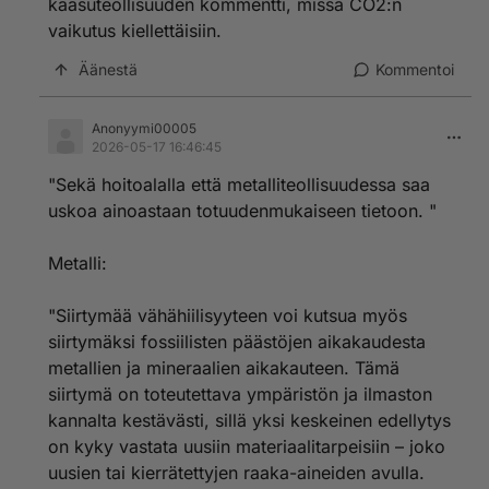
kaasuteollisuuden kommentti, missä CO2:n
vaikutus kiellettäisiin.
Äänestä
Kommentoi
Anonyymi00005
2026-05-17 16:46:45
"Sekä hoitoalalla että metalliteollisuudessa saa
uskoa ainoastaan totuudenmukaiseen tietoon. "
Metalli:
"Siirtymää vähähiilisyyteen voi kutsua myös
siirtymäksi fossiilisten päästöjen aikakaudesta
metallien ja mineraalien aikakauteen. Tämä
siirtymä on toteutettava ympäristön ja ilmaston
kannalta kestävästi, sillä yksi keskeinen edellytys
on kyky vastata uusiin materiaalitarpeisiin – joko
uusien tai kierrätettyjen raaka-aineiden avulla.