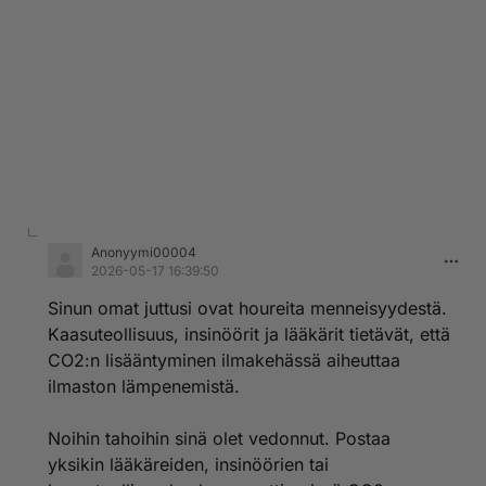
Anonyymi00004
2026-05-17 16:39:50
Sinun omat juttusi ovat houreita menneisyydestä.
Kaasuteollisuus, insinöörit ja lääkärit tietävät, että
CO2:n lisääntyminen ilmakehässä aiheuttaa
ilmaston lämpenemistä.
Noihin tahoihin sinä olet vedonnut. Postaa
yksikin lääkäreiden, insinöörien tai