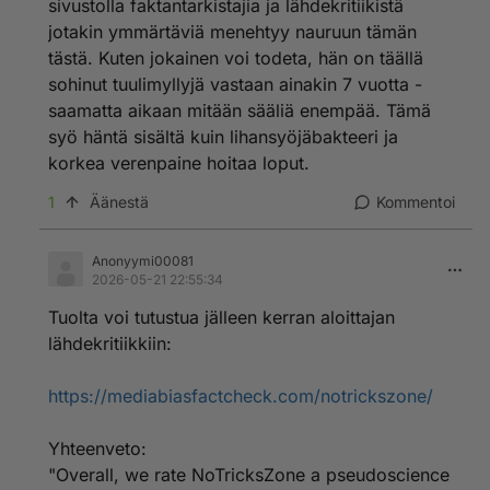
sivustolla faktantarkistajia ja lähdekritiikistä
jotakin ymmärtäviä menehtyy nauruun tämän
tästä. Kuten jokainen voi todeta, hän on täällä
sohinut tuulimyllyjä vastaan ainakin 7 vuotta -
saamatta aikaan mitään sääliä enempää. Tämä
syö häntä sisältä kuin lihansyöjäbakteeri ja
korkea verenpaine hoitaa loput.
1
Äänestä
Kommentoi
Anonyymi00081
2026-05-21 22:55:34
Tuolta voi tutustua jälleen kerran aloittajan
lähdekritiikkiin:
https://mediabiasfactcheck.com/notrickszone/
Yhteenveto:
"Overall, we rate NoTricksZone a pseudoscience