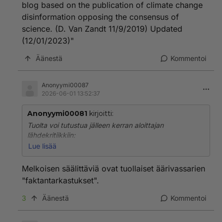
blog based on the publication of climate change
disinformation opposing the consensus of
science. (D. Van Zandt 11/9/2019) Updated
(12/01/2023)"
Äänestä
Kommentoi
Anonyymi00087
2026-06-01 13:52:37
Anonyymi00081
kirjoitti:
Tuolta voi tutustua jälleen kerran aloittajan
lähdekritiikkiin:
Lue lisää
https://mediabiasfactcheck.com/notrickszone/
Melkoisen säälittäviä ovat tuollaiset äärivassarien
Yhteenveto:
"faktantarkastukset".
"Overall, we rate NoTricksZone a pseudoscience blog
based on the publication of climate change
3
Äänestä
Kommentoi
disinformation opposing the consensus of science. (D.
Van Zandt 11/9/2019) Updated (12/01/2023)"