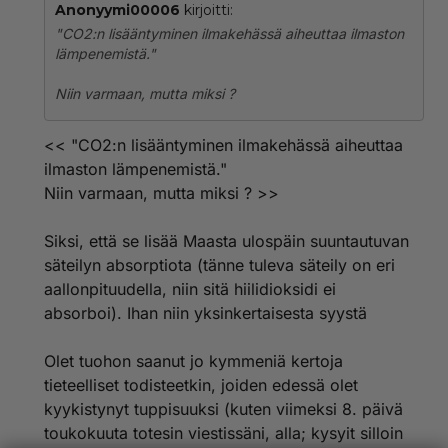
Anonyymi00006
kirjoitti:
"CO2:n lisääntyminen ilmakehässä aiheuttaa ilmaston
lämpenemistä."
Niin varmaan, mutta miksi ?
<< "CO2:n lisääntyminen ilmakehässä aiheuttaa
ilmaston lämpenemistä."
Niin varmaan, mutta miksi ? >>
Siksi, että se lisää Maasta ulospäin suuntautuvan
säteilyn absorptiota (tänne tuleva säteily on eri
aallonpituudella, niin sitä hiilidioksidi ei
absorboi). Ihan niin yksinkertaisesta syystä
Olet tuohon saanut jo kymmeniä kertoja
tieteelliset todisteetkin, joiden edessä olet
kyykistynyt tuppisuuksi (kuten viimeksi 8. päivä
toukokuuta totesin viestissäni, alla; kysyit silloin