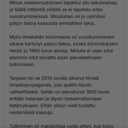
Minun mielenmuutokseni tapahtui siis sekunneissa,
ja täällä inttävillä pöljillä se ei tapahdu edes
vuosikymmenissä. Minullahan oli jo valmiiksi
paljon tietoa kaasuista ammattieni takia.
Myös ilmakehän toiminnasta oli vuosikymmenien
aikana kertynyt paljon tietoa, koska kiinnostukseni
heräsi jo 1960 luvun alussa. Minulla ei vaan ollut
aiemmin ollut tarvetta asian perusteelliseen
tutkimiseen.
Tarpeen toi se 2010 luvulla alkanut hirveä
ilmastopropaganda, jota epäilin täysin
valheelliseksi. Sehän on perustunut 1800 luvun
erittäin hataraan ja täysin testaamattomaan
tietämykseen. Eihän silloin vielä tuotettu
nestemäisiä kaasuja.
Tutkiminen oli mahdollista vasta sitten, kun koko