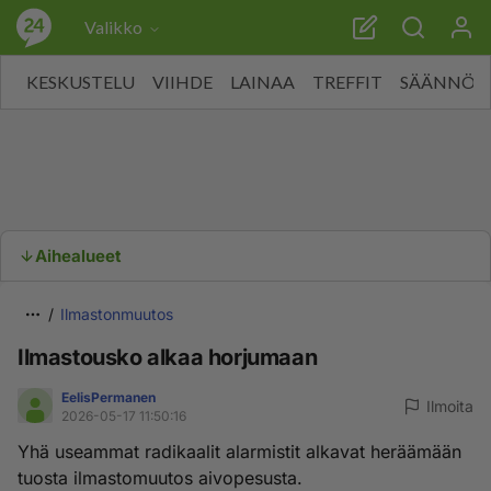
Valikko
KESKUSTELU
VIIHDE
LAINAA
TREFFIT
SÄÄNNÖT
Aihealueet
Ilmastonmuutos
Ilmastousko alkaa horjumaan
EelisPermanen
Ilmoita
2026-05-17 11:50:16
Yhä useammat radikaalit alarmistit alkavat heräämään
tuosta ilmastomuutos aivopesusta.