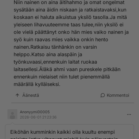
Niin nainen on aina äitihahmo ja omat ongelmat
sysätään aina äidin niskaan ja ratkaistavaksi,kun
koskaan ei haluta aikuistua yksilö tasolla.Ja mitä
yleiseen lihavuuteemme taas tulee,niin yksilö ei
ole vielä päättänyt onko hän mies vaiko nainen ja
syö kuin raavas mies vaikka onkin hento
nainen.Ratkaisu tänhänkin on varsin
helppo.Katso aina alaspäin ja
työnkuvaasi,ennenkuin laitat ruokaa
laitasellesi.Äläkä ahmi vaan pureskele pitkään
ennenkuin nielaiset niin tulet pienemmällä
määrällä kylläiseksi.
Äänestä
Kommentoi
Anonyymi00005
2026-06-01 21:23:36
Eiköhän kumminkin kaikki olla kuultu enempi