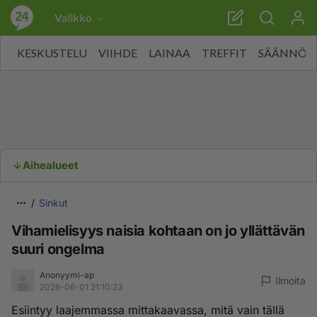
Valikko
KESKUSTELU
VIIHDE
LAINAA
TREFFIT
SÄÄNNÖT
Aihealueet
Sinkut
Vihamielisyys naisia kohtaan on jo yllättävän
suuri ongelma
Anonyymi-ap
Ilmoita
2026-06-01 21:10:23
Esiintyy laajemmassa mittakaavassa, mitä vain tällä