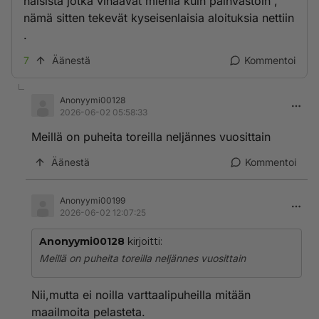
naisista jotka vihaavat miehiä kuin päinvastoin ,
nämä sitten tekevät kyseisenlaisia aloituksia nettiin
.
7
Äänestä
Kommentoi
Anonyymi00128
2026-06-02 05:58:33
Meillä on puheita toreilla neljännes vuosittain
Äänestä
Kommentoi
Anonyymi00199
2026-06-02 12:07:25
Anonyymi00128
kirjoitti:
Meillä on puheita toreilla neljännes vuosittain
Nii,mutta ei noilla varttaalipuheilla mitään
maailmoita pelasteta.