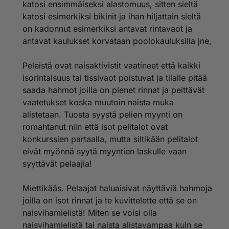
katosi ensimmäiseksi alastomuus, sitten sieltä
katosi esimerkiksi bikinit ja ihan hiljattain sieltä
on kadonnut esimerkiksi antavat rintavaot ja
antavat kaulukset korvataan poolokauluksilla jne,
Peleistä ovat naisaktivistit vaatineet että kaikki
isorintaisuus tai tissivaot poistuvat ja tilalle pitää
saada hahmot joilla on pienet rinnat ja peittävät
vaatetukset koska muutoin naista muka
alistetaan. Tuosta syystä pelien myynti on
romahtanut niin että isot pelitalot ovat
konkurssien partaalla, mutta siltikään pelitalot
eivät myönnä syytä myyntien laskulle vaan
syyttävät pelaajia!
Miettikääs. Pelaajat haluaisivat näyttäviä hahmoja
joilla on isot rinnat ja te kuvittelette että se on
naisvihamielistä! Miten se voisi olla
naisvihamielistä tai naista alistavampaa kuin se