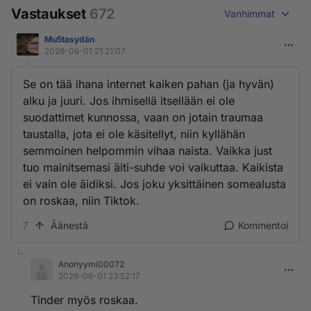
Vastaukset
672
Vanhimmat
Mu5tasydän
2026-06-01 21:21:07
Se on tää ihana internet kaiken pahan (ja hyvän)
alku ja juuri. Jos ihmisellä itsellään ei ole
suodattimet kunnossa, vaan on jotain traumaa
taustalla, jota ei ole käsitellyt, niin kyllähän
semmoinen helpommin vihaa naista. Vaikka just
tuo mainitsemasi äiti-suhde voi vaikuttaa. Kaikista
ei vain ole äidiksi. Jos joku yksittäinen somealusta
on roskaa, niin Tiktok.
7
Äänestä
Kommentoi
Anonyymi00072
2026-06-01 23:52:17
Tinder myös roskaa.