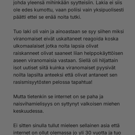
johda yleensä mihinkään syytteisiin. Lakia ei siis
ole edes kumottu, vaan poliisi vain yksipuolisesti
päätti ettei se enää noita tutki.
Tuo laki oli vain ja ainoastaan se syy siihen miksi
viranomaiset eivät uskaltaneet reagoida koska
ulkomaalaiset jotka noita lapsia olivat
raiskanneet olivat saaneet liian helppokäyttöisen
aseen viranomaisia vastaan. Siellä oli hiljattain
isot uutiset siitä kuinka viranomaiset pyysivät
noilta lapsilta anteeksi että olivat antaneet sen
rasismisyytösten pelossa tapahtua!
Mutta tietenkin se internet on se paha ja
naisvihamielisyys on syttynyt valkoisen miehen
keskuudessa.
Ei sitten sinulla tullut mieleen sellainen asia että
internet on ollut olemassa jo yli 30 vuotta ja tuo