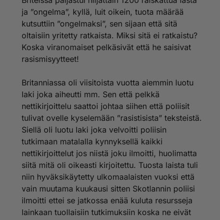
Briteissä paljastui hiljattain 1200 raiskattua lasta
ja ”ongelma”, kyllä, luit oikein, tuota määrää
kutsuttiin ”ongelmaksi”, sen sijaan että sitä
oltaisiin yritetty ratkaista. Miksi sitä ei ratkaistu?
Koska viranomaiset pelkäsivät että he saisivat
rasismisyytteet!
Britanniassa oli viisitoista vuotta aiemmin luotu
laki joka aiheutti mm. Sen että pelkkä
nettikirjoittelu saattoi johtaa siihen että poliisit
tulivat ovelle kyselemään ”rasistisista” teksteistä.
Siellä oli luotu laki joka velvoitti poliisin
tutkimaan matalalla kynnyksellä kaikki
nettikirjoittelut jos niistä joku ilmoitti, huolimatta
siitä mitä oli oikeasti kirjoitettu. Tuosta laista tuli
niin hyväksikäytetty ulkomaalaisten vuoksi että
vain muutama kuukausi sitten Skotlannin poliisi
ilmoitti ettei se jatkossa enää kuluta resursseja
lainkaan tuollaisiin tutkimuksiin koska ne eivät