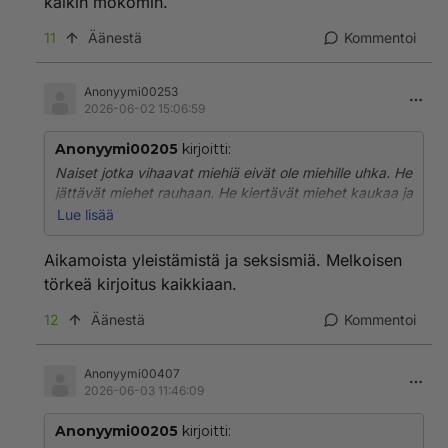
kaikin mokomin.
11
Äänestä
Kommentoi
Anonyymi00253
2026-06-02 15:06:59
Anonyymi00205
kirjoitti:
Naiset jotka vihaavat miehiä eivät ole miehille uhka. He
jättävät miehet rauhaan. He kiertävät miehet kaukaa ja
ovat miesten kanssa niin vähän tekemisissä kuin
Lue lisää
suinkin. Siinä kaikki. He eivät käy miesten kimppuun.
Aikamoista yleistämistä ja seksismiä. Melkoisen
Miehet jotka vihaavat naisia ovat valmiit
törkeä kirjoitus kaikkiaan.
pahoinpitelemään, raiskaamaan ja tappamaan
naisia.,He eivät todellakaan jätä naisia rauhaan vaan
12
Äänestä
Kommentoi
vainoavat, seuraavat, uhkailevat ja häiriköivät.
Jos jonkun miehen naisviha ilmenee vain siten, että
Anonyymi00407
2026-06-03 11:46:09
hän välttelee naisia parhaansa mukaan ja on naisten
kanssa kanssa tekemisissä vain jos on ihan pakko (
Anonyymi00205
kirjoitti:
esim. kaupassa täyty käydä, ja kassat ovat