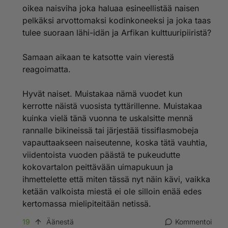
oikea naisviha joka haluaa esineellistää naisen
pelkäksi arvottomaksi kodinkoneeksi ja joka taas
tulee suoraan lähi-idän ja Arfikan kulttuuripiiristä?
Samaan aikaan te katsotte vain vierestä
reagoimatta.
Hyvät naiset. Muistakaa nämä vuodet kun
kerrotte näistä vuosista tyttärillenne. Muistakaa
kuinka vielä tänä vuonna te uskalsitte mennä
rannalle bikineissä tai järjestää tissiflasmobeja
vapauttaakseen naiseutenne, koska tätä vauhtia,
viidentoista vuoden päästä te pukeudutte
kokovartalon peittävään uimapukuun ja
ihmettelette että miten tässä nyt näin kävi, vaikka
ketään valkoista miestä ei ole silloin enää edes
kertomassa mielipiteitään netissä.
19
Äänestä
Kommentoi