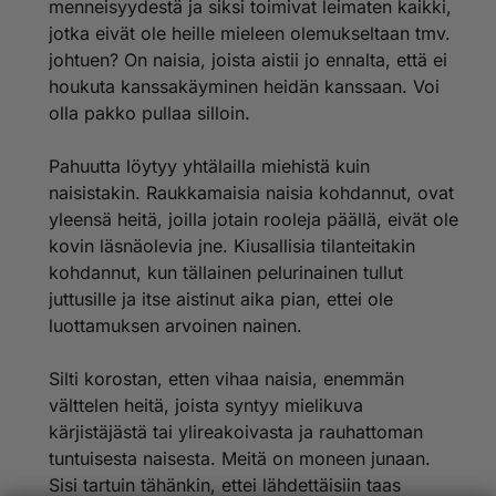
menneisyydestä ja siksi toimivat leimaten kaikki,
jotka eivät ole heille mieleen olemukseltaan tmv.
johtuen? On naisia, joista aistii jo ennalta, että ei
houkuta kanssakäyminen heidän kanssaan. Voi
olla pakko pullaa silloin.
Pahuutta löytyy yhtälailla miehistä kuin
naisistakin. Raukkamaisia naisia kohdannut, ovat
yleensä heitä, joilla jotain rooleja päällä, eivät ole
kovin läsnäolevia jne. Kiusallisia tilanteitakin
kohdannut, kun tällainen pelurinainen tullut
juttusille ja itse aistinut aika pian, ettei ole
luottamuksen arvoinen nainen.
Silti korostan, etten vihaa naisia, enemmän
välttelen heitä, joista syntyy mielikuva
kärjistäjästä tai ylireakoivasta ja rauhattoman
tuntuisesta naisesta. Meitä on moneen junaan.
Sisi tartuin tähänkin, ettei lähdettäisiin taas