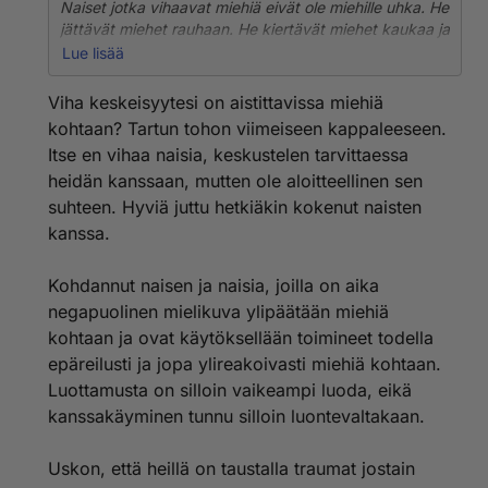
enimmäkseen naisia) , mutta ei todellakaan häiriköi
Naiset jotka vihaavat miehiä eivät ole miehille uhka. He
ketään naista, niin vihatkoon kaikin mokomin.
jättävät miehet rauhaan. He kiertävät miehet kaukaa ja
ovat miesten kanssa niin vähän tekemisissä kuin
Lue lisää
suinkin. Siinä kaikki. He eivät käy miesten kimppuun.
Viha keskeisyytesi on aistittavissa miehiä
Miehet jotka vihaavat naisia ovat valmiit
kohtaan? Tartun tohon viimeiseen kappaleeseen.
pahoinpitelemään, raiskaamaan ja tappamaan
Itse en vihaa naisia, keskustelen tarvittaessa
naisia.,He eivät todellakaan jätä naisia rauhaan vaan
heidän kanssaan, mutten ole aloitteellinen sen
vainoavat, seuraavat, uhkailevat ja häiriköivät.
suhteen. Hyviä juttu hetkiäkin kokenut naisten
Jos jonkun miehen naisviha ilmenee vain siten, että
kanssa.
hän välttelee naisia parhaansa mukaan ja on naisten
kanssa kanssa tekemisissä vain jos on ihan pakko (
Kohdannut naisen ja naisia, joilla on aika
esim. kaupassa täyty käydä, ja kassat ovat
negapuolinen mielikuva ylipäätään miehiä
enimmäkseen naisia) , mutta ei todellakaan häiriköi
ketään naista, niin vihatkoon kaikin mokomin.
kohtaan ja ovat käytöksellään toimineet todella
epäreilusti ja jopa ylireakoivasti miehiä kohtaan.
Luottamusta on silloin vaikeampi luoda, eikä
kanssakäyminen tunnu silloin luontevaltakaan.
Uskon, että heillä on taustalla traumat jostain