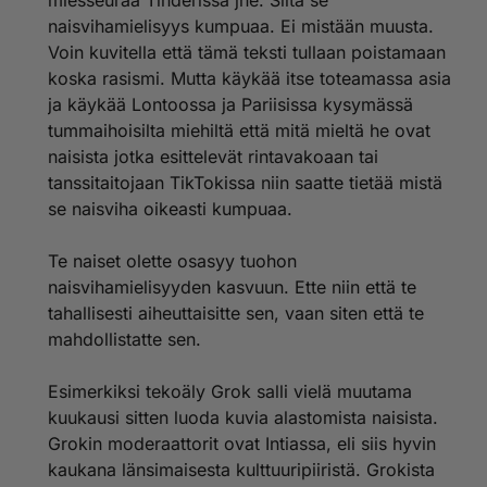
miesseuraa Tinderissä jne. Siitä se
naisvihamielisyys kumpuaa. Ei mistään muusta.
Voin kuvitella että tämä teksti tullaan poistamaan
koska rasismi. Mutta käykää itse toteamassa asia
ja käykää Lontoossa ja Pariisissa kysymässä
tummaihoisilta miehiltä että mitä mieltä he ovat
naisista jotka esittelevät rintavakoaan tai
tanssitaitojaan TikTokissa niin saatte tietää mistä
se naisviha oikeasti kumpuaa.
Te naiset olette osasyy tuohon
naisvihamielisyyden kasvuun. Ette niin että te
tahallisesti aiheuttaisitte sen, vaan siten että te
mahdollistatte sen.
Esimerkiksi tekoäly Grok salli vielä muutama
kuukausi sitten luoda kuvia alastomista naisista.
Grokin moderaattorit ovat Intiassa, eli siis hyvin
kaukana länsimaisesta kulttuuripiiristä. Grokista