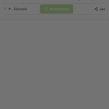
7
Äänestä
Kommentoi
Jaa