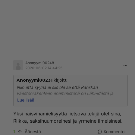
Anonyymi00248
2026-06-02 14:44:25
Anonyymi00231
kirjoitti:
Niin että syynä ei siis ole se että Ranskan
väestönrakenteen enemmistönä on Lähi-idästä ja
Afrikasta tulleet jotka ovat tuoneet oman
Lue lisää
naisvihamielisen kulttuurinsa, vaan syynä on pelkkä
valkoisen miehen internet ja joku trauma taustalla?
Yksi naisvihamielisyyttä lietsova tekijä olet sinä,
Riikka, saksihuumoreinesi ja yrmeine ilmeisinesi.
Nyt ihan kysyn teiltä jokaiselta joilla on tähän antaa
mielipide.
1
Äänestä
Kommentoi