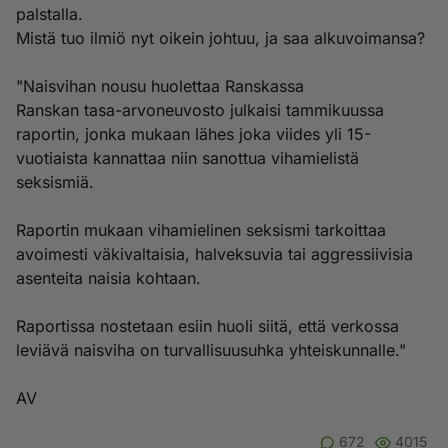
palstalla.
Mistä tuo ilmiö nyt oikein johtuu, ja saa alkuvoimansa?
"Naisvihan nousu huolettaa Ranskassa
Ranskan tasa-arvoneuvosto julkaisi tammikuussa
raportin, jonka mukaan lähes joka viides yli 15-
vuotiaista kannattaa niin sanottua vihamielistä
seksismiä.
Raportin mukaan vihamielinen seksismi tarkoittaa
avoimesti väkivaltaisia, halveksuvia tai aggressiivisia
asenteita naisia kohtaan.
Raportissa nostetaan esiin huoli siitä, että verkossa
leviävä naisviha on turvallisuusuhka yhteiskunnalle."
AV
672
4015