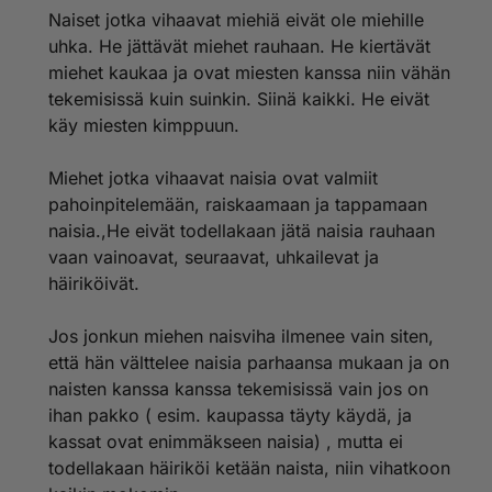
Naiset jotka vihaavat miehiä eivät ole miehille
uhka. He jättävät miehet rauhaan. He kiertävät
miehet kaukaa ja ovat miesten kanssa niin vähän
tekemisissä kuin suinkin. Siinä kaikki. He eivät
käy miesten kimppuun.
Miehet jotka vihaavat naisia ovat valmiit
pahoinpitelemään, raiskaamaan ja tappamaan
naisia.,He eivät todellakaan jätä naisia rauhaan
vaan vainoavat, seuraavat, uhkailevat ja
häiriköivät.
Jos jonkun miehen naisviha ilmenee vain siten,
että hän välttelee naisia parhaansa mukaan ja on
naisten kanssa kanssa tekemisissä vain jos on
ihan pakko ( esim. kaupassa täyty käydä, ja
kassat ovat enimmäkseen naisia) , mutta ei
todellakaan häiriköi ketään naista, niin vihatkoon