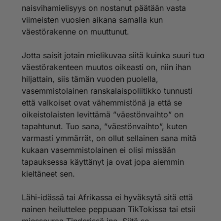
naisvihamielisyys on nostanut päätään vasta
viimeisten vuosien aikana samalla kun
väestörakenne on muuttunut.
Jotta saisit jotain mielikuvaa siitä kuinka suuri tuo
väestörakenteen muutos oikeasti on, niin ihan
hiljattain, siis tämän vuoden puolella,
vasemmistolainen ranskalaispoliitikko tunnusti
että valkoiset ovat vähemmistönä ja että se
oikeistolaisten levittämä ”väestönvaihto” on
tapahtunut. Tuo sana, ”väestönvaihto”, kuten
varmasti ymmärrät, on ollut sellainen sana mitä
kukaan vasemmistolainen ei olisi missään
tapauksessa käyttänyt ja ovat jopa aiemmin
kieltäneet sen.
Lähi-idässä tai Afrikassa ei hyväksytä sitä että
nainen heiluttelee peppuaan TikTokissa tai etsii