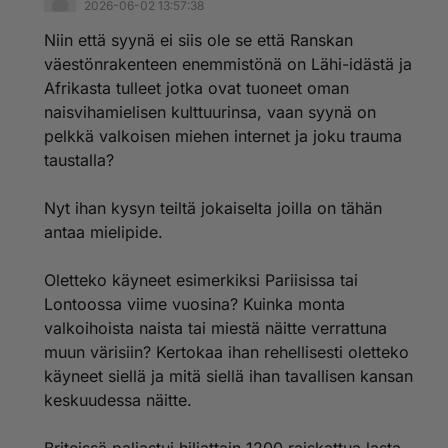
2026-06-02 13:57:38
Niin että syynä ei siis ole se että Ranskan
väestönrakenteen enemmistönä on Lähi-idästä ja
Afrikasta tulleet jotka ovat tuoneet oman
naisvihamielisen kulttuurinsa, vaan syynä on
pelkkä valkoisen miehen internet ja joku trauma
taustalla?
Nyt ihan kysyn teiltä jokaiselta joilla on tähän
antaa mielipide.
Oletteko käyneet esimerkiksi Pariisissa tai
Lontoossa viime vuosina? Kuinka monta
valkoihoista naista tai miestä näitte verrattuna
muun värisiin? Kertokaa ihan rehellisesti oletteko
käyneet siellä ja mitä siellä ihan tavallisen kansan
keskuudessa näitte.