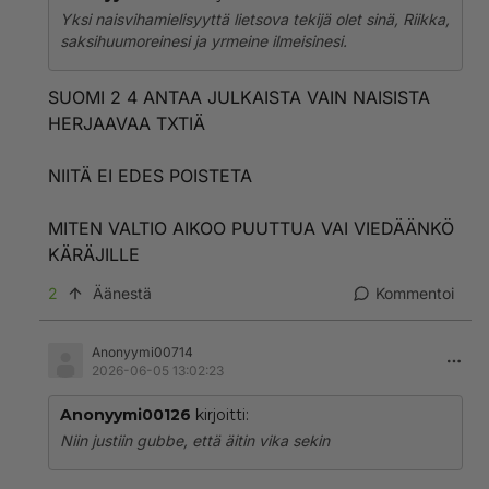
ihmettelette että miten tässä nyt näin kävi, vaikka
Yksi naisvihamielisyyttä lietsova tekijä olet sinä, Riikka,
ketään valkoista miestä ei ole silloin enää edes
saksihuumoreinesi ja yrmeine ilmeisinesi.
kertomassa mielipiteitään netissä.
SUOMI 2 4 ANTAA JULKAISTA VAIN NAISISTA
HERJAAVAA TXTIÄ
NIITÄ EI EDES POISTETA
MITEN VALTIO AIKOO PUUTTUA VAI VIEDÄÄNKÖ
KÄRÄJILLE
2
Äänestä
Kommentoi
Anonyymi00714
2026-06-05 13:02:23
Anonyymi00126
kirjoitti:
Niin justiin gubbe, että äitin vika sekin