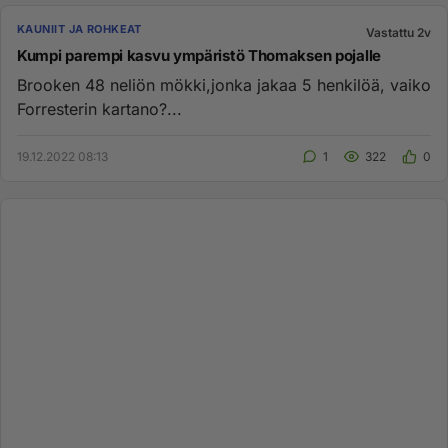
KAUNIIT JA ROHKEAT
Vastattu 2v
Kumpi parempi kasvu ympäristö Thomaksen pojalle
Brooken 48 neliön mökki,jonka jakaa 5 henkilöä, vaiko
Forresterin kartano?...
19.12.2022 08:13
1
322
0