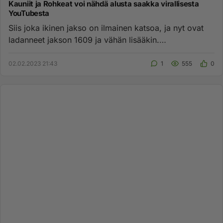
Kauniit ja Rohkeat voi nähdä alusta saakka virallisesta
YouTubesta
Siis joka ikinen jakso on ilmainen katsoa, ja nyt ovat
ladanneet jakson 1609 ja vähän lisääkin.
https://www.youtube.com...
02.02.2023 21:43
1
555
0