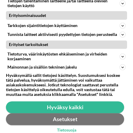
Tietojen tallentaminen laitteelle ja/tai laitteella olevien
tietojen käyttö
Miksi jo 16 aikaan??? Jos siirretään aikaa, niin pitää se
laittaa myöhemmäksi, eikä aikaistaa, niin silloin ei m...
Erityisominaisuudet
Tarkkojen sijaintitietojen käyttäminen
13.09.2023 14:29
1
378
0
Tunnista laitteet aktiivisesti pyydettyjen tietojen perusteella
Erityiset tarkoitukset
Tietoturva, väärinkäytösten ehkäiseminen ja virheiden
korjaaminen
Mainonnan ja sisällön tekninen jakelu
Hyväksymällä sallit tietojesi käsittelyn. Suostumuksesi koskee
tätä palvelua, hyväksymättä jättäminen voi vaikuttaa
asiakaskokemukseesi. Jotkut teknologiat saattavat perustella
tietojen käsittelyä oikeutetulla edulla, voit vastustaa tätä tai
muuttaa muita asetuksia klikkaamalla "Asetukset" linkkiä.
Hyväksy kaikki
Asetukset
Tietosuoja