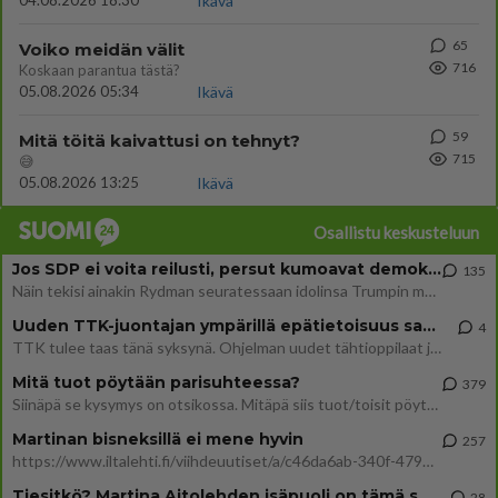
04.08.2026 18:30
Ikävä
65
Voiko meidän välit
716
Koskaan parantua tästä?
05.08.2026 05:34
Ikävä
59
Mitä töitä kaivattusi on tehnyt?
715
😅
05.08.2026 13:25
Ikävä
Osallistu keskusteluun
Jos SDP ei voita reilusti, persut kumoavat demokratian Suomesta
135
Näin tekisi ainakin Rydman seuratessaan idolinsa Trumpin mallia https://www.is.fi/politiikka/art-2000012187244.html
Uuden TTK-juontajan ympärillä epätietoisuus sakenee - Nyt MTV hämmentää soppaa
4
TTK tulee taas tänä syksynä. Ohjelman uudet tähtioppilaat julkistetaan torstaina 6. elokuuta klo 14 alkavassa lehdistö
Mitä tuot pöytään parisuhteessa?
379
Siinäpä se kysymys on otsikossa. Mitäpä siis tuot/toisit pöytään parisuhteessa? Oletko mies vai nainen? Koetko sen mitä
Martinan bisneksillä ei mene hyvin
257
https://www.iltalehti.fi/viihdeuutiset/a/c46da6ab-340f-4790-aaa7-0865eed2336 Yrityksen konkurssihakemus on tullut kärä
Tiesitkö? Martina Aitolehden isäpuoli on tämä suosittu laulaja
28