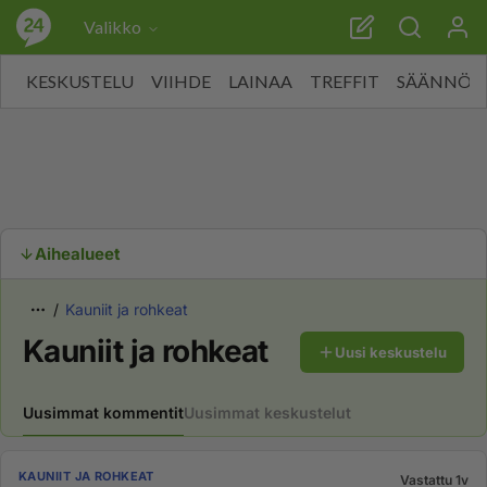
Valikko
KESKUSTELU
VIIHDE
LAINAA
TREFFIT
SÄÄNNÖT
Aihealueet
Kauniit ja rohkeat
Kauniit ja rohkeat
Uusi keskustelu
Uusimmat kommentit
Uusimmat keskustelut
KAUNIIT JA ROHKEAT
Vastattu 1v