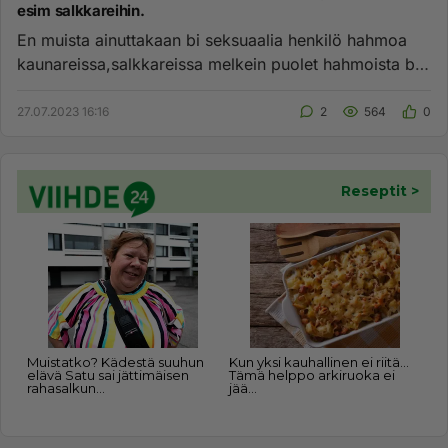
esim salkkareihin.
En muista ainuttakaan bi seksuaalia henkilö hahmoa
kaunareissa,salkkareissa melkein puolet hahmoista bi
seksuaaleja?...
27.07.2023 16:16
2
564
0