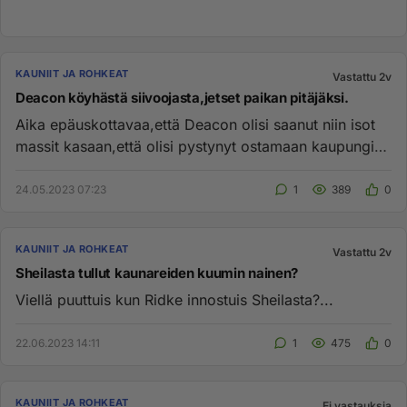
KAUNIIT JA ROHKEAT
Vastattu 2v
Deacon köyhästä siivoojasta,jetset paikan pitäjäksi.
Aika epäuskottavaa,että Deacon olisi saanut niin isot
massit kasaan,että olisi pystynyt ostamaan kaupungin
ykköspaikan.V...
24.05.2023 07:23
1
389
0
KAUNIIT JA ROHKEAT
Vastattu 2v
Sheilasta tullut kaunareiden kuumin nainen?
Viellä puuttuis kun Ridke innostuis Sheilasta?...
22.06.2023 14:11
1
475
0
KAUNIIT JA ROHKEAT
Ei vastauksia