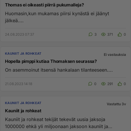
Thomas ei oikeasti piirrä pukumalleja?
Huomasin,kun mukamas piirsi kynästä ei jäänyt
jälkeä....
24.08.2023 07:37
3
371
0
KAUNIIT JA ROHKEAT
Ei vastauksia
Hopella pimppi kutiaa Thomaksen seurassa?
On asemmoinut itsensä hankalaan tilanteeseen....
21.08.2023 14:18
0
291
0
KAUNIIT JA ROHKEAT
Vastattu 3v
Kauniit ja rohkeat
Kauniit ja rohkeat tekijät tekevät uusia jaksoja
1000000 ehkä yli miljoonaan jaksoon kauniit ja