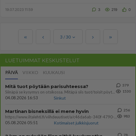
rohkeat on suosikki sarj...
19.07.2023 11:59
3
219
0
3
/
30
LUETUIMMAT KESKUSTELUT
PÄIVÄ
VIIKKO
KUUKAUSI
379
Mitä tuot pöytään parisuhteessa?
1530
Siinäpä se kysymys on otsikossa. Mitäpä siis tuot/toisit pöytään parisuhteessa? Oletko mies vai nainen? Koetko sen mitä
04.08.2026 16:53
Sinkut
256
Martinan bisneksillä ei mene hyvin
983
https://www.iltalehti.fi/viihdeuutiset/a/c46da6ab-340f-4790-aaa7-0865eed2336 Yrityksen konkurssihakemus on tullut kärä
05.08.2026 05:51
Kotimaiset julkkisjuorut
78