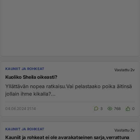
KAUNIIT JA ROHKEAT
Vastattu 2v
Kuoliko Sheila oikeasti?
Yllättävän nopea ratkaisu.Vai pelastaako poika äitinsä
jollain ihme kikalla?...
04.06.2024 21:14
3
768
0
KAUNIIT JA ROHKEAT
Vastattu 2v
Kauniit ja rohkeat ei ole avarakatseinen sarja,verrattuna