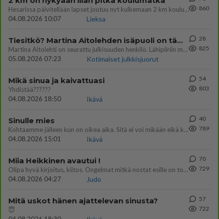
2 km on nykyään liian pitkä koulumatka
860
Hesarissa päivitellään lapset joutuu nyt kulkemaan 2 km kouluun jösses. Ruostefillarilla tuo matka menee vaikka miten äk
04.08.2026 10:07
Lieksa
28
Tiesitkö? Martina Aitolehden isäpuoli on tämä suosittu laulaja
825
Martina Aitolehti on seurattu julkisuuden henkilö. Lähipiiriin mahtuu muitakin tunnettuja henkilöitä. Tiesitkö, että Ma
05.08.2026 07:23
Kotimaiset julkkisjuorut
54
Mikä sinua ja kaivattuasi
803
Yhdistää??????
04.08.2026 18:50
Ikävä
40
Sinulle mies
789
Kohtaamme jälleen kun on oikea aika. Sitä ei voi mikään eikä kukaan estää <3 <3
04.08.2026 15:01
Ikävä
70
Miia Heikkinen avautui !
729
Olipa hyvä kirjoitus, kiitos. Ongelmat mitkä nostat esille on todellisia ja tämä ylimielisyys totta ja se näkyy kaikessa
04.08.2026 04:27
Judo
57
Mitä uskot hänen ajattelevan sinusta?
722
😇