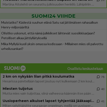
Martina Aitolehti on seurattu julkisuuden henkilö. Lähipiiriin mahtuu muitakin tunnettuja henkilöitä. Tiesitkö, että Ma
SUOMI24 VIIHDE
Muistatko? Kädestä suuhun elävä Satu sai jättimäisen rahasalkun
Henry-miljonääriltä
Olisitko uskonut, että nämä julkkikset lähtevät suosikkisarjaan?
Petolliset alkaa jättiyllätyksellä
Mika Myllylä kuoli yksin omassa kodissaan - Millainen mies oli palvottu
urheilusankari?
Osallistu keskusteluun
2 km on nykyään liian pitkä koulumatka
78
Hesarissa päivitellään lapset joutuu nyt kulkemaan 2 km kouluun jösses. Ruostefillarilla tuo matka menee vaikka miten äk
Miesten tuijotus
40
Mutta mies vain tuijottaa, siinä vaiheessa käännän itse pään pois. Mikä juttu? Yleensä jos joku tuijottaa tai katsoo, hä
Uusioperheen aikuiset lapset tyhjentää jääkaapin käydessään
41
Miten selvittäisitte seuraavan ongelman, meillä on uusioperhe, minulla teini-ikäiset lapset ja puolisolla aikuiset, jotk