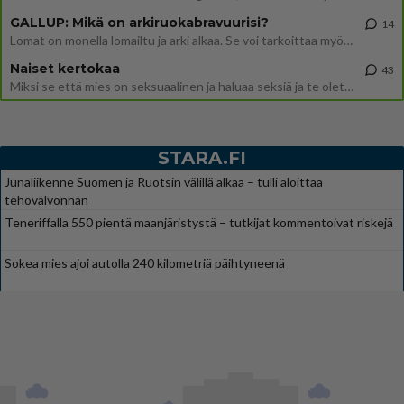
GALLUP: Mikä on arkiruokabravuurisi?
14
Lomat on monella lomailtu ja arki alkaa. Se voi tarkoittaa myös sitä, että grillailut on grillattu ja palataan arjen ruo
Naiset kertokaa
43
Miksi se että mies on seksuaalinen ja haluaa seksiä ja te olette hänen mielestänne haluttava on vastenmielistä? Mikä sii
STARA.FI
Junaliikenne Suomen ja Ruotsin välillä alkaa – tulli aloittaa
tehovalvonnan
Teneriffalla 550 pientä maanjäristystä – tutkijat kommentoivat riskejä
Sokea mies ajoi autolla 240 kilometriä päihtyneenä