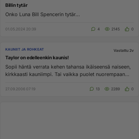
Billin tytär
Onko Luna Bill Spencerin tytär...
01.05.2024 20:39
4
2145
0
KAUNIIT JA ROHKEAT
Vastattu 2v
Taylor on edelleenkin kaunis!
Sopii häntä verrata kehen tahansa ikäiseensä naiseen,
kirkkaasti kauniimpi. Tai vaikka puolet nuorempaan
niin harva on l...
27.09.2006 07:19
13
2289
0