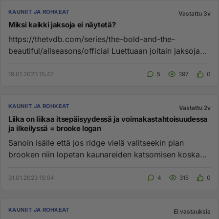
KAUNIIT JA ROHKEAT
Vastattu 3v
Miksi kaikki jaksoja ei näytetä?
https://thetvdb.com/series/the-bold-and-the-
beautiful/allseasons/official Luettuaan joitain jaksoja
ihmettelen, miksi j...
19.01.2023 15:42
5
397
0
KAUNIIT JA ROHKEAT
Vastattu 2v
Liika on liikaa itsepäisyydessä ja voimakastahtoisuudessa
ja ilkeilyssä = brooke logan
Sanoin isälle että jos ridge vielä valitseekin pian
brooken niin lopetan kaunareiden katsomisen koska
käsikirjoitus meni...
31.01.2023 15:04
4
315
0
KAUNIIT JA ROHKEAT
Ei vastauksia