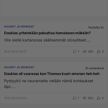
KAUNIIT JA ROHKEAT
Vastattu 2v
Douklas yritetetään palauttaa homeiseen mökkiin?
Olis siellä kartanossa säälisemmät olosuhteet....
16.01.2023 14:37
1
263
0
KAUNIIT JA ROHKEAT
Ei vastauksia
Douklas oli vaarassa kun Thomas kuori omenan heh heh
Pystyykö ne nauramatta vetään nämä kohtaukset
läpi....
19.01.2023 14:53
1
302
0