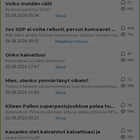
72
Voiko meidän välit
881
Koskaan parantua tästä?
05.08.2026 05:34
Ikävä
428
Jos SDP ei voita reilusti, persut kumoavat demokratian Suomesta
761
Näin tekisi ainakin Rydman seuratessaan idolinsa Trumpin mallia https://www.is.fi/politiikka/art-2000012187244.html
06.08.2026 09:02
Maailman menoa
47
Onko kaivattusi
649
Kummallinen jossakin suhteessa?
05.08.2026 17:47
Ikävä
72
Mies, olenko ymmärtänyt oikein?
608
Ystävyys/salainen suhde/molemmat ovat täysin poissuljettuja asioita? Nainen
05.08.2026 11:40
Ikävä
78
Kiteen Pallon superpesisjoukkue pelaa huumeiden vaikutuksen alaisena
586
Huumerikos. Yleisesti uskotaan, että se seikka, että eräs KiPan pelaaja kärähtää huumeista, on vain jäävuoren huippu. M
05.08.2026 03:21
Kitee
38
Kauanko olet kaivannut kaivattuasi ja
582
koska hänet löysit?