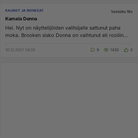
KAUNIIT JA ROHKEAT
Vastattu 18v
Kamala Donna
Hei. Nyt on näyttelijöiden valitsijalle sattunut paha
moka. Brooken sisko Donna on vaihtunut eli rooliin
sopimaton näytt...
30.12.2007 08:26
9
1420
0