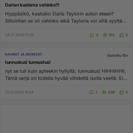
Darlan kuolema vahinko?!
Hyppäsikö, kaatuiko Darla Taylorin auton eteen?
Silloinhan se oli vahinko eikä Tayloria voi siitä syyttää?
En nähnyt ko....
24.01.2008 17:29
3
912
0
KAUNIIT JA ROHKEAT
Vastattu 18v
tunnustus! tunnustus!
nyt se tuli kuin apteekin hyllyltä, tunnustus! HIHHIHHII.
Tämä sarja on todella hyvää viihdettä isolla veellä. Ei
tartte...
22.01.2008 15:54
1
439
0