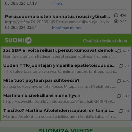
05.08.2026 17:19
Ikävä
456
Perussuomalaisten kannatus nousi rytinällä Ylen tänään julkaisemassa tuoreimmassa gallup-kyselyssä.
577
https://yle.fi/a/74-20239449 Perussuomalaisilla hurja- ja ylivoimaisesti suurin nousu tässä uudessa Ylen gallupissa. Kyl
06.08.2026 03:24
Maailman menoa
Osallistu keskusteluun
Jos SDP ei voita reilusti, persut kumoavat demokratian Suomesta
429
Näin tekisi ainakin Rydman seuratessaan idolinsa Trumpin mallia https://www.is.fi/politiikka/art-2000012187244.html
Uuden TTK-juontajan ympärillä epätietoisuus sakenee - Nyt MTV hämmentää soppaa
29
TTK tulee taas tänä syksynä. Ohjelman uudet tähtioppilaat julkistetaan torstaina 6. elokuuta klo 14 alkavassa lehdistö
Mitä tuot pöytään parisuhteessa?
426
Siinäpä se kysymys on otsikossa. Mitäpä siis tuot/toisit pöytään parisuhteessa? Oletko mies vai nainen? Koetko sen mitä
Martinan bisneksillä ei mene hyvin
303
https://www.iltalehti.fi/viihdeuutiset/a/c46da6ab-340f-4790-aaa7-0865eed2336 Yrityksen konkurssihakemus on tullut kärä
Tiesitkö? Martina Aitolehden isäpuoli on tämä suosittu laulaja
30
Martina Aitolehti on seurattu julkisuuden henkilö. Lähipiiriin mahtuu muitakin tunnettuja henkilöitä. Tiesitkö, että Ma
SUOMI24 VIIHDE