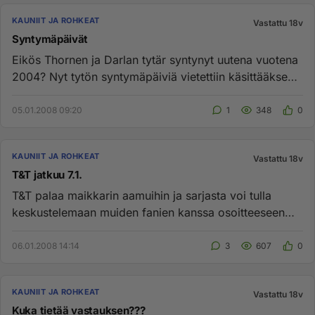
KAUNIIT JA ROHKEAT
Vastattu 18v
Syntymäpäivät
Eikös Thornen ja Darlan tytär syntynyt uutena vuotena
2004? Nyt tytön syntymäpäiviä vietettiin käsittääkseni
kesällä. Ei...
05.01.2008 09:20
1
348
0
KAUNIIT JA ROHKEAT
Vastattu 18v
T&T jatkuu 7.1.
T&T palaa maikkarin aamuihin ja sarjasta voi tulla
keskustelemaan muiden fanien kanssa osoitteeseen
http://soapland.albu...
06.01.2008 14:14
3
607
0
KAUNIIT JA ROHKEAT
Vastattu 18v
Kuka tietää vastauksen???