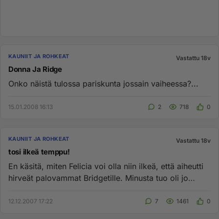
KAUNIIT JA ROHKEAT
Vastattu 18v
Donna Ja Ridge
Onko näistä tulossa pariskunta jossain vaiheessa?...
15.01.2008 16:13
2
718
0
KAUNIIT JA ROHKEAT
Vastattu 18v
tosi ilkeä temppu!
En käsitä, miten Felicia voi olla niin ilkeä, että aiheutti
hirveät palovammat Bridgetille. Minusta tuo oli jo
lainvasta...
12.12.2007 17:22
7
1461
0