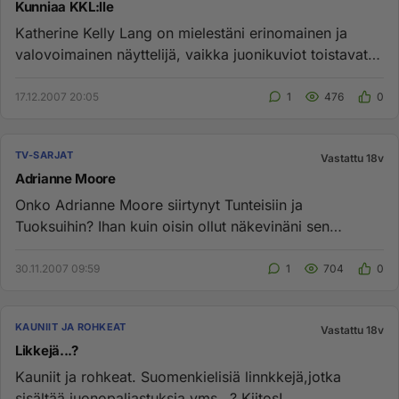
Kunniaa KKL:lle
Katherine Kelly Lang on mielestäni erinomainen ja
valovoimainen näyttelijä, vaikka juonikuviot toistavat
usein/välillä i...
17.12.2007 20:05
1
476
0
TV-SARJAT
Vastattu 18v
Adrianne Moore
Onko Adrianne Moore siirtynyt Tunteisiin ja
Tuoksuihin? Ihan kuin oisin ollut näkevinäni sen
yhdessä ryhmäkuvassa....
30.11.2007 09:59
1
704
0
KAUNIIT JA ROHKEAT
Vastattu 18v
Likkejä...?
Kauniit ja rohkeat. Suomenkielisiä linnkkejä,jotka
sisältää juonopaljastuksia yms...? Kiitos!...