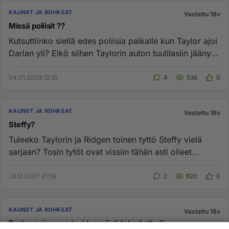
KAUNIIT JA ROHKEAT
Vastattu 18v
Missä poliisit ??
Kutsuttiinko siellä edes poliisia paikalle kun Taylor ajoi
Darlan yli? Eikö siihen Taylorin auton tuulilasiin jäänyt
mit...
04.01.2008 12:10
4
536
0
KAUNIIT JA ROHKEAT
Vastattu 18v
Steffy?
Tuleeko Taylorin ja Ridgen toinen tyttö Steffy vielä
sarjaan? Tosin tytöt ovat vissiin tähän asti olleet
identtisiä niin...
28.12.2007 21:59
2
620
0
KAUNIIT JA ROHKEAT
Vastattu 18v
Darlan poismeno tosi typerästi toteutettu !!