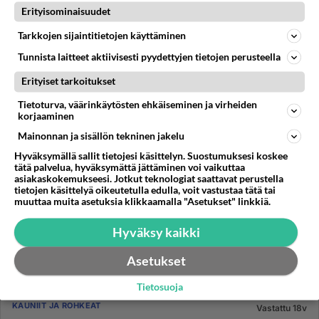
apuun ja myöhem...
Erityisominaisuudet
20.12.2007 17:28
1
619
0
Tarkkojen sijaintitietojen käyttäminen
Tunnista laitteet aktiivisesti pyydettyjen tietojen perusteella
Erityiset tarkoitukset
Tietoturva, väärinkäytösten ehkäiseminen ja virheiden
korjaaminen
Mainonnan ja sisällön tekninen jakelu
Hyväksymällä sallit tietojesi käsittelyn. Suostumuksesi koskee
tätä palvelua, hyväksymättä jättäminen voi vaikuttaa
asiakaskokemukseesi. Jotkut teknologiat saattavat perustella
tietojen käsittelyä oikeutetulla edulla, voit vastustaa tätä tai
muuttaa muita asetuksia klikkaamalla "Asetukset" linkkiä.
Hyväksy kaikki
Asetukset
Tietosuoja
KAUNIIT JA ROHKEAT
Vastattu 18v