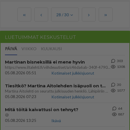
28
/
30
LUETUIMMAT KESKUSTELUT
PÄIVÄ
VIIKKO
KUUKAUSI
303
Martinan bisneksillä ei mene hyvin
1308
https://www.iltalehti.fi/viihdeuutiset/a/c46da6ab-340f-4790-aaa7-0865eed2336 Yrityksen konkurssihakemus on tullut kärä
05.08.2026 05:51
Kotimaiset julkkisjuorut
30
Tiesitkö? Martina Aitolehden isäpuoli on tämä suosittu laulaja
1077
Martina Aitolehti on seurattu julkisuuden henkilö. Lähipiiriin mahtuu muitakin tunnettuja henkilöitä. Tiesitkö, että Ma
05.08.2026 07:23
Kotimaiset julkkisjuorut
64
Mitä töitä kaivattusi on tehnyt?
887
😅
05.08.2026 13:25
Ikävä