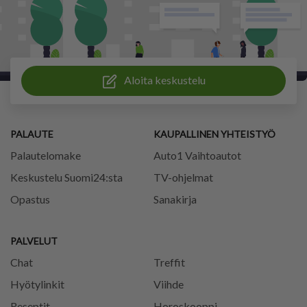
Aloita keskustelu
PALAUTE
KAUPALLINEN YHTEISTYÖ
Palautelomake
Auto1 Vaihtoautot
Keskustelu Suomi24:sta
TV-ohjelmat
Opastus
Sanakirja
PALVELUT
Chat
Treffit
Hyötylinkit
Viihde
Reseptit
Horoskooppi