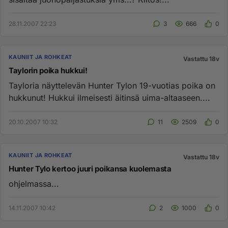
28.11.2007 22:23
3
666
0
KAUNIIT JA ROHKEAT
Vastattu 18v
Taylorin poika hukkui!
Tayloria näyttelevän Hunter Tylon 19-vuotias poika on
hukkunut! Hukkui ilmeisesti äitinsä uima-altaaseen....
20.10.2007 10:32
11
2509
0
KAUNIIT JA ROHKEAT
Vastattu 18v
Hunter Tylo kertoo juuri poikansa kuolemasta
ohjelmassa...
14.11.2007 10:42
2
1000
0