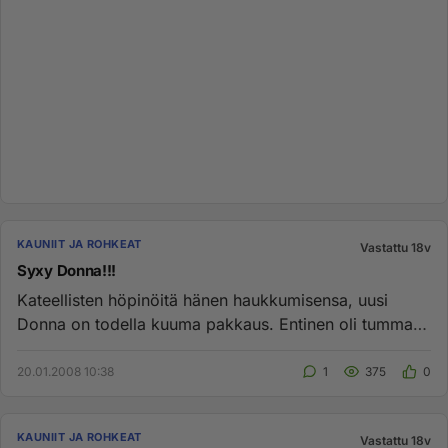
KAUNIIT JA ROHKEAT
Vastattu 18v
Syxy Donna!!!
Kateellisten höpinöitä hänen haukkumisensa, uusi
Donna on todella kuuma pakkaus. Entinen oli tumma
nyhjääjä, nykyinen bl...
20.01.2008 10:38
1
375
0
KAUNIIT JA ROHKEAT
Vastattu 18v