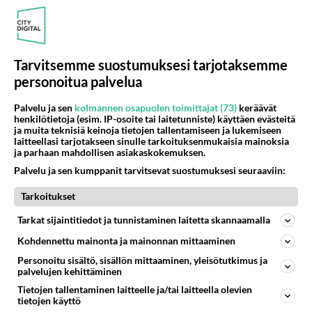
Mitähän ihmiset oikeasti tekisivät, jos läheinen makaa
sairaalassa letkuissa ja yhtäkkiä monitori rupeaa
näyttämään viiv...
Tarvitsemme suostumuksesi tarjotaksemme
29.12.2007 19:07
3
829
0
personoitua palvelua
Palvelu ja sen
kolmannen osapuolen toimittajat (73)
keräävät
TV JA RADIO
Vastattu 18v
henkilötietoja (esim. IP-osoite tai laitetunniste) käyttäen evästeitä
Ei kai Taylor joudu vankilaan?!
ja muita teknisiä keinoja tietojen tallentamiseen ja lukemiseen
laitteellasi tarjotakseen sinulle tarkoituksenmukaisia mainoksia
Darlan kuolema oli traaginen onnettomuus. Tosin en
ja parhaan mahdollisen asiakaskokemuksen.
nähnyt juuri sitä jaksoa mutta eikö sumu ollut sakea ja
Palvelu ja sen kumppanit tarvitsevat suostumuksesi seuraaviin:
Darla keskell...
Tarkoitukset
27.12.2007 17:35
3
982
0
Tarkat sijaintitiedot ja tunnistaminen laitetta skannaamalla
Kohdennettu mainonta ja mainonnan mittaaminen
KAUNIIT JA ROHKEAT
Vastattu 18v
spoiler
Personoitu sisältö, sisällön mittaaminen, yleisötutkimus ja
palvelujen kehittäminen
alexandran syntymäpäivänä phoebe soittaa darlalle
Tietojen tallentaminen laitteelle ja/tai laitteella olevien
kun on jäänyt tien viereen autonsa kanssa, darla tulee
tietojen käyttö