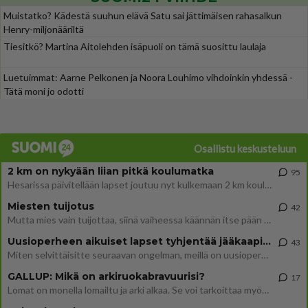
Muistatko? Kädestä suuhun elävä Satu sai jättimäisen rahasalkun
Henry-miljonääriltä
Tiesitkö? Martina Aitolehden isäpuoli on tämä suosittu laulaja
Luetuimmat: Aarne Pelkonen ja Noora Louhimo vihdoinkin yhdessä -
Tätä moni jo odotti
Osallistu keskusteluun
2 km on nykyään liian pitkä koulumatka
95
Hesarissa päivitellään lapset joutuu nyt kulkemaan 2 km kouluun jösses. Ruostefillarilla tuo matka menee vaikka miten äk
Miesten tuijotus
42
Mutta mies vain tuijottaa, siinä vaiheessa käännän itse pään pois. Mikä juttu? Yleensä jos joku tuijottaa tai katsoo, hä
Uusioperheen aikuiset lapset tyhjentää jääkaapin käydessään
43
Miten selvittäisitte seuraavan ongelman, meillä on uusioperhe, minulla teini-ikäiset lapset ja puolisolla aikuiset, jotk
GALLUP: Mikä on arkiruokabravuurisi?
17
Lomat on monella lomailtu ja arki alkaa. Se voi tarkoittaa myös sitä, että grillailut on grillattu ja palataan arjen ruo