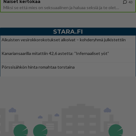
Naiset kertokaa
43
Miksi se että mies on seksuaalinen ja haluaa seksiä ja te olette hänen mielestänne haluttava on vastenmielistä? Mikä sii
STARA.FI
Aikuisten vesirokkorokotukset alkoivat – kohderyhmä julkistettiin
Kanariansaarilla mitattiin 42,6 astetta: ”Infernaaliset yöt”
Pörssisähkön hinta romahtaa torstaina