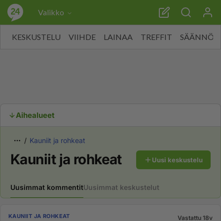
Valikko
KESKUSTELU
VIIHDE
LAINAA
TREFFIT
SÄÄNNÖT
Aihealueet
Kauniit ja rohkeat
Kauniit ja rohkeat
Uusi keskustelu
Uusimmat kommentit
Uusimmat keskustelut
KAUNIIT JA ROHKEAT
Vastattu 18v