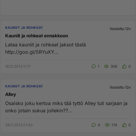
KAUNIIT JA ROHKEAT
Vastattu 12v
Kauniit ja rohkeat ennakkoon
Lataa kauniit ja rohkeat jaksot tästä
http://goo.gl/5RYuXY...
18.12.2013 11:17
1
306
0
KAUNIIT JA ROHKEAT
Vastattu 12v
Alley
Osaisko joku kertoa miks tää tyttö Alley tuli sarjaan ja
onko jotain sukua jollekin??
http://www.youtube.com/watch?v=x8...
28.11.2013 01:43
4
174
0