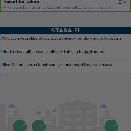
Naiset kertokaa
43
Miksi se että mies on seksuaalinen ja haluaa seksiä ja te olette hänen mielestänne haluttava on vastenmielistä? Mikä sii
STARA.FI
Aikuisten vesirokkorokotukset alkoivat – kohderyhmä julkistettiin
Moottoripyöräilijä pakeni poliisia – tutkaan hurja ylinopeus
Blind Channel palaa tauoltaan – paluukonsertti marraskuussa