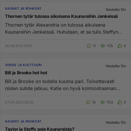
KAUNIIT JA ROHKEAT
Vastattu 12v
Thornen tytär tulossa aikuisena Kaunareihin Jenkeissä
Thornen tytär Alexandria on tulossa aikuisena
Kaunareihin Jenkeissä. Huhutaan, et se tulis Steffyn
tilalle. Päästiinpä h...
26.08.2013 19:57
11
725
0
VIIHDE JA KULTTUURI
Vastattu 12v
Bill ja Brooke hot hot
Bill ja Brooke on todella kuuma pari. Toivottavasti
niiden suhde jatkuu. Katie on hyvä kolmiodraaman
jäsen. Odotan jänni...
07.04.2013 20:32
15
703
0
KAUNIIT JA ROHKEAT
Vastattu 12v
Taylor ja Steffy pois Kaunareista?