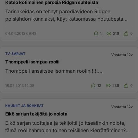
Katso kotimainen parodia Ridgen suhteista
Tarinakeidas on tehnyt parodiavideon Ridgen
poislähdön kunniaksi, käyt katsomassa Youtubesta
http://youtu.be/N0y9wE7xvU8...
04.04.2013 09:42
1
216
0
TV-SARJAT
Vastattu 12v
Thomppeli isompaa roolii
Thomppeli ansaitsee isomman roolin!!!!!...
18.05.2013 14:08
12
236
0
KAUNIIT JA ROHKEAT
Vastattu 12v
Eikö sarjan tekijöitä jo nolota
Eikö sarjan tuottajaa ja tekijöitä jo itseäänkin nolota,
tämä roolihahmojen toinen toisilleen kierrättäminen?
Onko sarjaa...