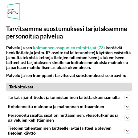
Maija
Hyi kun ottaa aivoon se Maya. Oikee MollaMaija
tosiaan. Yrittää niin olla herttaista ja kilttiä, vaikka
tosiasiassa yrit...
Tarvitsemme suostumuksesi tarjotaksemme
personoitua palvelua
23.10.2013 18:16
6
247
0
Palvelu ja sen
kolmannen osapuolen toimittajat (73)
keräävät
henkilötietoja (esim. IP-osoite tai laitetunniste) käyttäen evästeitä
KAUNIIT JA ROHKEAT
Vastattu 12v
ja muita teknisiä keinoja tietojen tallentamiseen ja lukemiseen
laitteellasi tarjotakseen sinulle tarkoituksenmukaisia mainoksia
Brooke ja thorne?
ja parhaan mahdollisen asiakaskokemuksen.
Miks brooke ei yritä saada Thorne the thomppelii
Palvelu ja sen kumppanit tarvitsevat suostumuksesi seuraaviin:
lapsensa isäks? Joskushan nekin oli yhessä...
Tarkoitukset
08.11.2013 19:31
1
173
0
Tarkat sijaintitiedot ja tunnistaminen laitetta skannaamalla
Kohdennettu mainonta ja mainonnan mittaaminen
KAUNIIT JA ROHKEAT
Personoitu sisältö, sisällön mittaaminen, yleisötutkimus ja
Vastattu 12v
palvelujen kehittäminen
Ridge pois
Tietojen tallentaminen laitteelle ja/tai laitteella olevien
Mitä Ridgelle tapahtuu, kun lopettaa sarjassa?...
tietojen käyttö