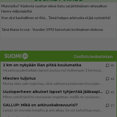
Muistatko? Kädestä suuhun elävä Satu sai jättimäisen rahasalkun
Henry-miljonääriltä
Kun yksi kauhallinen ei riitä... Tämä helppo arkiruoka ei jää syömättä!
Tänä iltana tv:ssä - Vuoden 1992 katsotuin kotimainen elokuva
Osallistu keskusteluun
2 km on nykyään liian pitkä koulumatka
95
Hesarissa päivitellään lapset joutuu nyt kulkemaan 2 km kouluun jösses. Ruostefillarilla tuo matka menee vaikka miten äk
Miesten tuijotus
41
Mutta mies vain tuijottaa, siinä vaiheessa käännän itse pään pois. Mikä juttu? Yleensä jos joku tuijottaa tai katsoo, hä
Uusioperheen aikuiset lapset tyhjentää jääkaapin käydessään
41
Miten selvittäisitte seuraavan ongelman, meillä on uusioperhe, minulla teini-ikäiset lapset ja puolisolla aikuiset, jotk
GALLUP: Mikä on arkiruokabravuurisi?
17
Lomat on monella lomailtu ja arki alkaa. Se voi tarkoittaa myös sitä, että grillailut on grillattu ja palataan arjen ruo