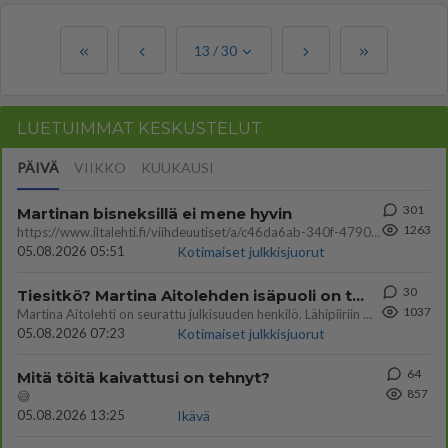
13
/
30
LUETUIMMAT KESKUSTELUT
PÄIVÄ
VIIKKO
KUUKAUSI
301
Martinan bisneksillä ei mene hyvin
1263
https://www.iltalehti.fi/viihdeuutiset/a/c46da6ab-340f-4790-aaa7-0865eed2336 Yrityksen konkurssihakemus on tullut kärä
05.08.2026 05:51
Kotimaiset julkkisjuorut
30
Tiesitkö? Martina Aitolehden isäpuoli on tämä suosittu laulaja
1037
Martina Aitolehti on seurattu julkisuuden henkilö. Lähipiiriin mahtuu muitakin tunnettuja henkilöitä. Tiesitkö, että Ma
05.08.2026 07:23
Kotimaiset julkkisjuorut
64
Mitä töitä kaivattusi on tehnyt?
857
😅
05.08.2026 13:25
Ikävä