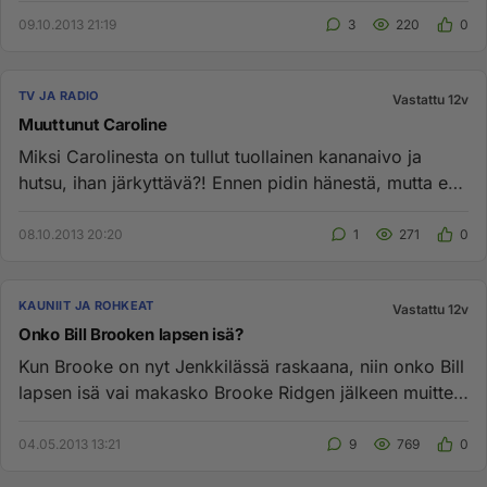
09.10.2013 21:19
3
220
0
TV JA RADIO
Vastattu 12v
Muuttunut Caroline
Miksi Carolinesta on tullut tuollainen kananaivo ja
hutsu, ihan järkyttävä?! Ennen pidin hänestä, mutta en
enää....
08.10.2013 20:20
1
271
0
KAUNIIT JA ROHKEAT
Vastattu 12v
Onko Bill Brooken lapsen isä?
Kun Brooke on nyt Jenkkilässä raskaana, niin onko Bill
lapsen isä vai makasko Brooke Ridgen jälkeen muitten
kaa? Voiko R...
04.05.2013 13:21
9
769
0