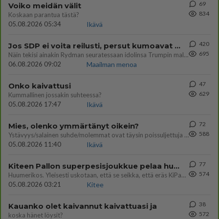
69
Voiko meidän välit
834
Koskaan parantua tästä?
05.08.2026 05:34
Ikävä
420
Jos SDP ei voita reilusti, persut kumoavat demokratian Suomesta
695
Näin tekisi ainakin Rydman seuratessaan idolinsa Trumpin mallia https://www.is.fi/politiikka/art-2000012187244.html
06.08.2026 09:02
Maailman menoa
47
Onko kaivattusi
629
Kummallinen jossakin suhteessa?
05.08.2026 17:47
Ikävä
72
Mies, olenko ymmärtänyt oikein?
588
Ystävyys/salainen suhde/molemmat ovat täysin poissuljettuja asioita? Nainen
05.08.2026 11:40
Ikävä
77
Kiteen Pallon superpesisjoukkue pelaa huumeiden vaikutuksen alaisena
574
Huumerikos. Yleisesti uskotaan, että se seikka, että eräs KiPan pelaaja kärähtää huumeista, on vain jäävuoren huippu. M
05.08.2026 03:21
Kitee
38
Kauanko olet kaivannut kaivattuasi ja
572
koska hänet löysit?