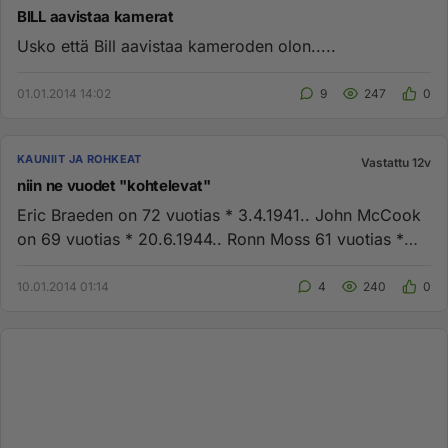
BILL aavistaa kamerat
Usko että Bill aavistaa kameroden olon.....
01.01.2014 14:02
9
247
0
KAUNIIT JA ROHKEAT
Vastattu 12v
niin ne vuodet "kohtelevat"
Eric Braeden on 72 vuotias * 3.4.1941.. John McCook
on 69 vuotias * 20.6.1944.. Ronn Moss 61 vuotias *
4.3.1952 Vanhima...
10.01.2014 01:14
4
240
0