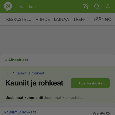
Valikko
KESKUSTELU
VIIHDE
LAINAA
TREFFIT
SÄÄNNÖT
Aihealueet
Kauniit ja rohkeat
Kauniit ja rohkeat
Uusi keskustelu
Uusimmat kommentit
Uusimmat keskustelut
KAUNIIT JA ROHKEAT
Vastattu 12v