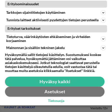
Erityisominaisuudet
02.04.2013 11:38
8
408
0
Tarkkojen sijaintitietojen käyttäminen
Tunnista laitteet aktiivisesti pyydettyjen tietojen perusteella
Erityiset tarkoitukset
Tietoturva, väärinkäytösten ehkäiseminen ja virheiden
korjaaminen
Mainonnan ja sisällön tekninen jakelu
Hyväksymällä sallit tietojesi käsittelyn. Suostumuksesi koskee
tätä palvelua, hyväksymättä jättäminen voi vaikuttaa
asiakaskokemukseesi. Jotkut teknologiat saattavat perustella
tietojen käsittelyä oikeutetulla edulla, voit vastustaa tätä tai
muuttaa muita asetuksia klikkaamalla "Asetukset" linkkiä.
Hyväksy kaikki
Asetukset
Tietosuoja
KAUNIIT JA ROHKEAT
Vastattu 12v