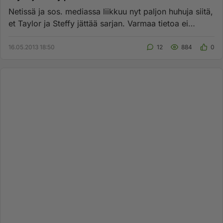
Netissä ja sos. mediassa liikkuu nyt paljon huhuja siitä,
et Taylor ja Steffy jättää sarjan. Varmaa tietoa ei
varmaan oo...
16.05.2013 18:50
12
884
0