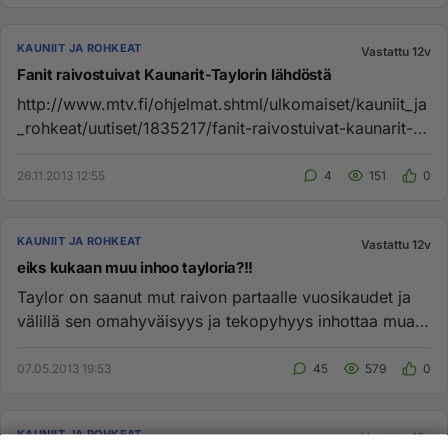
KAUNIIT JA ROHKEAT
Vastattu 12v
Fanit raivostuivat Kaunarit-Taylorin lähdöstä
http://www.mtv.fi/ohjelmat.shtml/ulkomaiset/kauniit_ja
_rohkeat/uutiset/1835217/fanit-raivostuivat-kaunarit-
taylorin-lahd...
26.11.2013 12:55
4
151
0
KAUNIIT JA ROHKEAT
Vastattu 12v
eiks kukaan muu inhoo tayloria?!!
Taylor on saanut mut raivon partaalle vuosikaudet ja
välillä sen omahyväisyys ja tekopyhyys inhottaa mua
niin paljon ett...
07.05.2013 19:53
45
579
0
KAUNIIT JA ROHKEAT
Vastattu 12v