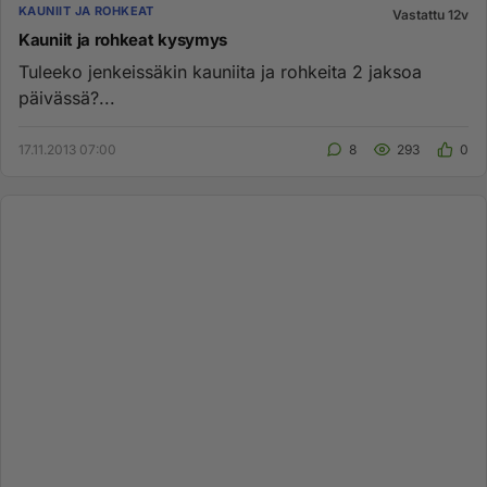
KAUNIIT JA ROHKEAT
Vastattu 12v
Kauniit ja rohkeat kysymys
Tuleeko jenkeissäkin kauniita ja rohkeita 2 jaksoa
päivässä?...
17.11.2013 07:00
8
293
0