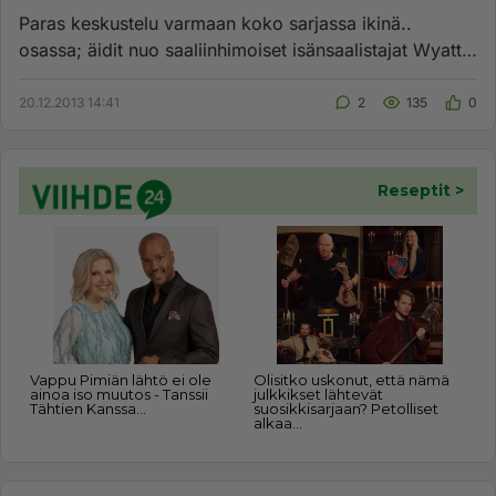
Paras keskustelu varmaan koko sarjassa ikinä..
osassa; äidit nuo saaliinhimoiset isänsaalistajat Wyatt
Quinn Bill selvi...
20.12.2013 14:41
2
135
0