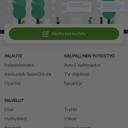
Aloita keskustelu
PALAUTE
KAUPALLINEN YHTEISTYÖ
Palautelomake
Auto1 Vaihtoautot
Keskustelu Suomi24:sta
TV-ohjelmat
Opastus
Sanakirja
PALVELUT
Chat
Treffit
Hyötylinkit
Viihde
Reseptit
Horoskooppi