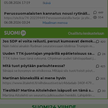
05.08.2026 17:19
Ikävä
449
Perussuomalaisten kannatus nousi rytinällä Ylen tänään julkaisemassa tuoreimmassa gallup-kyselyssä.
554
https://yle.fi/a/74-20239449 Perussuomalaisilla hurja- ja ylivoimaisesti suurin nousu tässä uudessa Ylen gallupissa. Kyl
06.08.2026 03:24
Maailman menoa
Osallistu keskusteluun
Jos SDP ei voita reilusti, persut kumoavat demokratian Suomesta
420
Näin tekisi ainakin Rydman seuratessaan idolinsa Trumpin mallia https://www.is.fi/politiikka/art-2000012187244.html
Uuden TTK-juontajan ympärillä epätietoisuus sakenee - Nyt MTV hämmentää soppaa
28
TTK tulee taas tänä syksynä. Ohjelman uudet tähtioppilaat julkistetaan torstaina 6. elokuuta klo 14 alkavassa lehdistö
Mitä tuot pöytään parisuhteessa?
425
Siinäpä se kysymys on otsikossa. Mitäpä siis tuot/toisit pöytään parisuhteessa? Oletko mies vai nainen? Koetko sen mitä
Martinan bisneksillä ei mene hyvin
301
https://www.iltalehti.fi/viihdeuutiset/a/c46da6ab-340f-4790-aaa7-0865eed2336 Yrityksen konkurssihakemus on tullut kärä
Tiesitkö? Martina Aitolehden isäpuoli on tämä suosittu laulaja
30
Martina Aitolehti on seurattu julkisuuden henkilö. Lähipiiriin mahtuu muitakin tunnettuja henkilöitä. Tiesitkö, että Ma
SUOMI24 VIIHDE