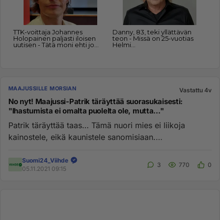
MAAJUSSILLE MORSIAN
Vastattu 4v
No nyt! Maajussi-Patrik täräyttää suorasukaisesti:
"Ihastumista ei omalta puolelta ole, mutta..."
Patrik täräyttää taas… Tämä nuori mies ei liikoja
kainostele, eikä kaunistele sanomisiaan.
https://www.suomi24.fi/viihd...
Suomi24_Viihde
3
770
0
05.11.2021 09:15