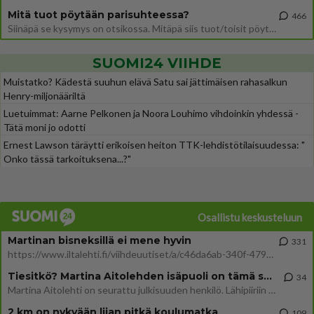
Mitä tuot pöytään parisuhteessa?
466
Siinäpä se kysymys on otsikossa. Mitäpä siis tuot/toisit pöytään parisuhteessa? Oletko mies vai nainen? Koetko sen mitä
SUOMI24 VIIHDE
Muistatko? Kädestä suuhun elävä Satu sai jättimäisen rahasalkun
Henry-miljonääriltä
Luetuimmat: Aarne Pelkonen ja Noora Louhimo vihdoinkin yhdessä -
Tätä moni jo odotti
Ernest Lawson täräytti erikoisen heiton TTK-lehdistötilaisuudessa: "
Onko tässä tarkoituksena...?"
Osallistu keskusteluun
Martinan bisneksillä ei mene hyvin
331
https://www.iltalehti.fi/viihdeuutiset/a/c46da6ab-340f-4790-aaa7-0865eed2336 Yrityksen konkurssihakemus on tullut kärä
Tiesitkö? Martina Aitolehden isäpuoli on tämä suosittu laulaja
34
Martina Aitolehti on seurattu julkisuuden henkilö. Lähipiiriin mahtuu muitakin tunnettuja henkilöitä. Tiesitkö, että Ma
2 km on nykyään liian pitkä koulumatka
109