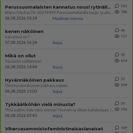
501
Perussuomalaisten kannatus nousi rytinällä Ylen tänään julkaisemassa tuoreimmassa gallup-kyselyssä.
788
https://yle.fi/a/74-20239449 Perussuomalaisilla hurja- ja ylivoimaisesti suurin nousu tässä uudessa Ylen gallupissa. Kyl
06.08.2026 03:24
Maailman menoa
46
kenen näköinen
727
kaivattusi on ?
07.08.2026 16:24
Ikävä
42
Mikä on ollut
654
Söpöintä välillämme?
06.08.2026 14:44
Ikävä
37
Hyvännäköinen pakkaus
599
Olet hyvännäköinen pakkaus nainen.
06.08.2026 13:03
Ikävä
30
Tykkäätköhän vielä minusta?
596
Yhtä paljon, kuin minä sinusta? Haaveissa ollaan kahdestaan, rauhassa ja lähennytään fyysisesti ja tutustutaan syvemmin
06.08.2026 07:42
Ikävä
169
Vihervasemmistofeministinaisasianaiset