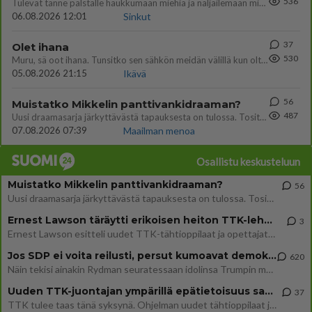
536
Tulevat tänne palstalle haukkumaan miehiä ja naljailemaan miehelle, kehuvat olevansa heitä parempia. Itse asuvat MIEHE
06.08.2026 12:01
Sinkut
37
Olet ihana
530
Muru, sä oot ihana. Tunsitko sen sähkön meidän välillä kun oltiin ihan låhekkäin? 👩‍❤️‍👩❤️😼😘
05.08.2026 21:15
Ikävä
56
Muistatko Mikkelin panttivankidraaman?
487
Uusi draamasarja järkyttävästä tapauksesta on tulossa. Tositapahtumiin perustuva sarja ammentaa vuoden 1986 Mikkelin pan
07.08.2026 07:39
Maailman menoa
Osallistu keskusteluun
Muistatko Mikkelin panttivankidraaman?
56
Uusi draamasarja järkyttävästä tapauksesta on tulossa. Tositapahtumiin perustuva sarja ammentaa vuoden 1986 Mikkelin pan
Ernest Lawson täräytti erikoisen heiton TTK-lehdistötilaisuudessa: " Onko tässä tarkoituksena...?"
3
Ernest Lawson esitteli uudet TTK-tähtioppilaat ja opettajat torstaina 6.8. lehdistölle. Tulevalla kaudella on yksi hausk
Jos SDP ei voita reilusti, persut kumoavat demokratian Suomesta
620
Näin tekisi ainakin Rydman seuratessaan idolinsa Trumpin mallia https://www.is.fi/politiikka/art-2000012187244.html
Uuden TTK-juontajan ympärillä epätietoisuus sakenee - Nyt MTV hämmentää soppaa
37
TTK tulee taas tänä syksynä. Ohjelman uudet tähtioppilaat julkistetaan torstaina 6. elokuuta klo 14 alkavassa lehdistö