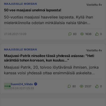
MAAJUSSILLE MORSIAN
Vastattu 4v
50 vee maajussi unelmoi lapsesta!
50-vuotias maajussi haaveilee lapsesta. Kyllä ihan
mielenkiinnolla odotan minkälaisia naisia tähän
tyyppiin ottaa yhtey...
27.08.2021 13:09
83
1638
0
MAAJUSSILLE MORSIAN
Vastattu 4v
Maajussi-Patrik nirsoilee tässä yhdessä asiassa: "Heti
särähtää tohon korvaan, kun kuuluu..."
Maajussi Patrik, 20, toivoo löytävänsä ihmisen, jonka
kanssa voisi yhdessä ottaa ensimmäisiä askeleita
rakkauden ja seur...
Suomi24_Viihde
80
2537
0
09.09.2021 05:33