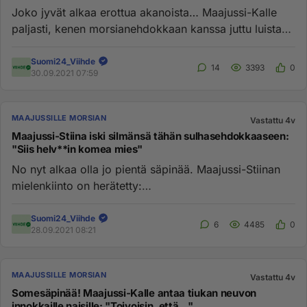
Joko jyvät alkaa erottua akanoista… Maajussi-Kalle
paljasti, kenen morsianehdokkaan kanssa juttu luistaa
- ja ehkä vähän...
Suomi24_Viihde
14
3393
0
30.09.2021 07:59
MAAJUSSILLE MORSIAN
Vastattu 4v
Maajussi-Stiina iski silmänsä tähän sulhasehdokkaaseen:
"Siis helv**in komea mies"
No nyt alkaa olla jo pientä säpinää. Maajussi-Stiinan
mielenkiinto on herätetty:
https://www.suomi24.fi/viihde/maajussi-...
Suomi24_Viihde
6
4485
0
28.09.2021 08:21
MAAJUSSILLE MORSIAN
Vastattu 4v
Somesäpinää! Maajussi-Kalle antaa tiukan neuvon
innokkaille naisille: "Toivoisin, että..."