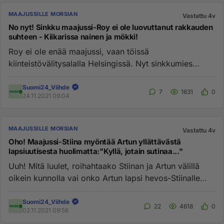
MAAJUSSILLE MORSIAN
Vastattu 4v
No nyt! Sinkku maajussi-Roy ei ole luovuttanut rakkauden
suhteen - Kiikarissa nainen ja mökki!
Roy ei ole enää maajussi, vaan töissä
kiinteistövälitysalalla Helsingissä. Nyt sinkkumies
tarjoilee hyviä uutisia Suomen...
Suomi24_Viihde
7
1631
0
24.11.2021 09:04
MAAJUSSILLE MORSIAN
Vastattu 4v
Oho! Maajussi-Stiina myöntää Artun yllättävästä
lapsiuutisesta huolimatta:"Kyllä, jotain sutinaa..."
Uuh! Mitä luulet, roihahtaako Stiinan ja Artun välillä
oikein kunnolla vai onko Artun lapsi hevos-Stiinalle
liian iso es...
Suomi24_Viihde
22
4618
0
02.11.2021 09:56