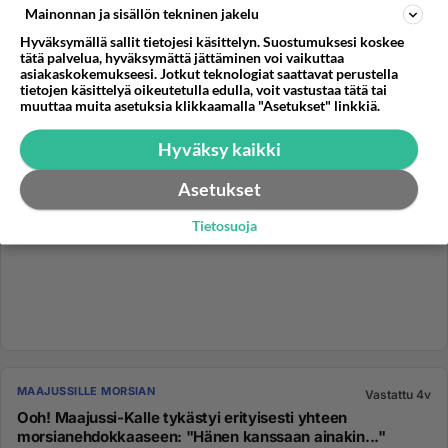
Mainonnan ja sisällön tekninen jakelu
Hyväksymällä sallit tietojesi käsittelyn. Suostumuksesi koskee
tätä palvelua, hyväksymättä jättäminen voi vaikuttaa
asiakaskokemukseesi. Jotkut teknologiat saattavat perustella
tietojen käsittelyä oikeutetulla edulla, voit vastustaa tätä tai
muuttaa muita asetuksia klikkaamalla "Asetukset" linkkiä.
Hyväksy kaikki
Asetukset
Tietosuoja
MAAJUSSILLE MORSIAN
Vastattu 4v
Ooh! Maajussi-Kalle tykästyi erityisesti yhteen
morsianehdokkaaseen: "Hänen kanssaan ainakin..."