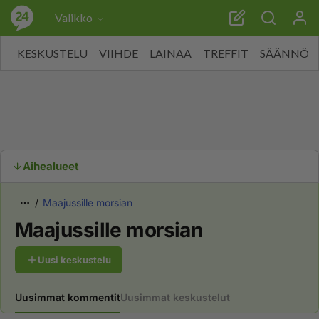
Valikko
KESKUSTELU
VIIHDE
LAINAA
TREFFIT
SÄÄNNÖT
Aihealueet
Maajussille morsian
Maajussille morsian
Uusi keskustelu
Uusimmat kommentit
Uusimmat keskustelut