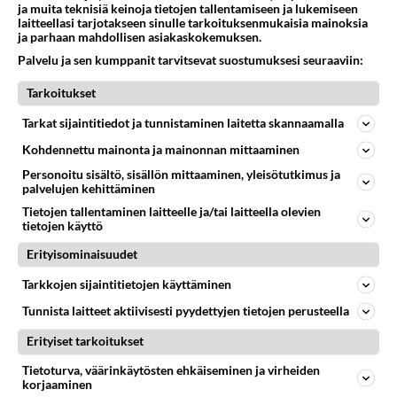
1
288
0
ja muita teknisiä keinoja tietojen tallentamiseen ja lukemiseen
13.10.2021 10:53
laitteellasi tarjotakseen sinulle tarkoituksenmukaisia mainoksia
ja parhaan mahdollisen asiakaskokemuksen.
Palvelu ja sen kumppanit tarvitsevat suostumuksesi seuraaviin:
MAAJUSSILLE MORSIAN
Vastattu 4v
Tarkoitukset
Kalle vs. Patrik
Kalle on nykyaikainen ajatteleva ja myötätuntoinen
Tarkat sijaintitiedot ja tunnistaminen laitetta skannaamalla
maajussi. Luonteva, komea ja fiksu, eikä tarvitse naista
Kohdennettu mainonta ja mainonnan mittaaminen
töihin, vaan...
Personoitu sisältö, sisällön mittaaminen, yleisötutkimus ja
27.09.2021 19:03
28
1183
0
palvelujen kehittäminen
Tietojen tallentaminen laitteelle ja/tai laitteella olevien
tietojen käyttö
MAAJUSSILLE MORSIAN
Vastattu 4v
Erityisominaisuudet
Maajussi-Patrik joutuu tilille makuuhuoneen
"yllätyksestä": Kuka on blondi mysteerikaunotar?
Tarkkojen sijaintitietojen käyttäminen
Maajussille morsian -ohjelmassa Patrikin
Tunnista laitteet aktiivisesti pyydettyjen tietojen perusteella
makuuhuoneesta löytyy kehystetty valokuva
Erityiset tarkoitukset
maajussista ja blondista kaunottarest...
Tietoturva, väärinkäytösten ehkäiseminen ja virheiden
Suomi24_Viihde
5
752
0
korjaaminen
06.10.2021 07:16