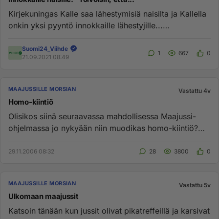
Kirjekuningas Kalle saa lähestymisiä naisilta ja Kallella
onkin yksi pyyntö innokkaille lähestyjille...
https://www.suom...
Suomi24_Viihde
1
667
0
21.09.2021 08:49
MAAJUSSILLE MORSIAN
Vastattu 4v
Homo-kiintiö
Olisikos siinä seuraavassa mahdollisessa Maajussi-
ohjelmassa jo nykyään niin muodikas homo-kiintiö?
Yksi jusseista etsis...
29.11.2006 08:32
28
3800
0
MAAJUSSILLE MORSIAN
Vastattu 5v
Ulkomaan maajussit
Katsoin tänään kun jussit olivat pikatreffeillä ja karsivat