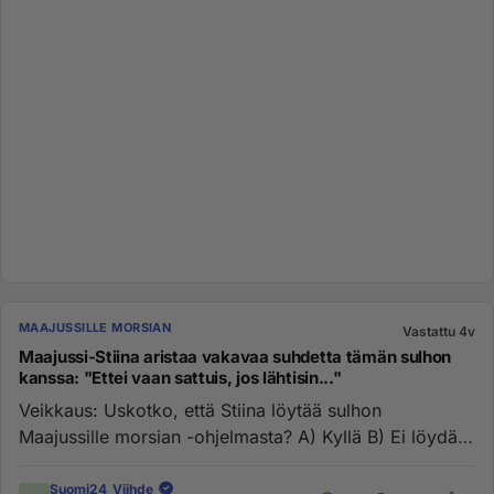
MAAJUSSILLE MORSIAN
Vastattu 4v
Maajussi-Stiina aristaa vakavaa suhdetta tämän sulhon
kanssa: "Ettei vaan sattuis, jos lähtisin..."
Veikkaus: Uskotko, että Stiina löytää sulhon
Maajussille morsian -ohjelmasta? A) Kyllä B) Ei löydä
https://www.suomi24...
Suomi24_Viihde