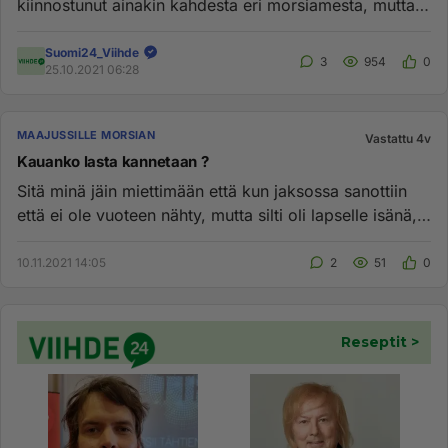
kiinnostunut ainakin kahdesta eri morsiamesta, mutta
kenen kanssa treffa...
Suomi24_Viihde
3
954
0
25.10.2021 06:28
MAAJUSSILLE MORSIAN
Vastattu 4v
Kauanko lasta kannetaan ?
Sitä minä jäin miettimään että kun jaksossa sanottiin
että ei ole vuoteen nähty, mutta silti oli lapselle isänä,
että ei...
10.11.2021 14:05
2
51
0