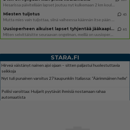
Hesarissa päivitellään lapset joutuu nyt kulkemaan 2 km kouluun jösses. Ruostefillarilla tuo matka menee vaikka miten äk
Miesten tuijotus
45
Mutta mies vain tuijottaa, siinä vaiheessa käännän itse pään pois. Mikä juttu? Yleensä jos joku tuijottaa tai katsoo, hä
Uusioperheen aikuiset lapset tyhjentää jääkaapin käydessään
61
Miten selvittäisitte seuraavan ongelman, meillä on uusioperhe, minulla teini-ikäiset lapset ja puolisolla aikuiset, jotk
STARA.FI
Hirveä väistänyt nainen ajoi ojaan – sitten paljastui huolestuttavia
seikkoja
Nyt tuli punainen varoitus 27 kaupunkiin Italiassa: ”Äärimmäinen helle”
Poliisi varoittaa: Huijarit pyytävät ihmisiä nostamaan rahaa
automaatista