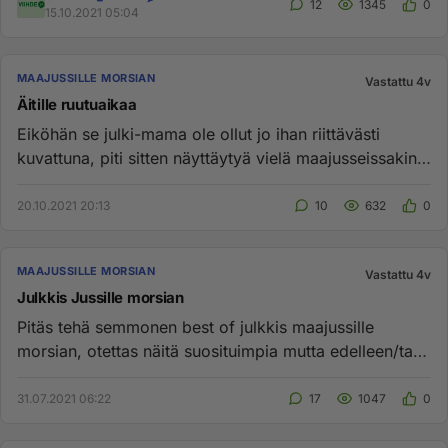
12
1345
0
15.10.2021 05:04
MAAJUSSILLE MORSIAN
Vastattu 4v
Äitille ruutuaikaa
Eiköhän se julki-mama ole ollut jo ihan riittävästi
kuvattuna, piti sitten näyttäytyä vielä maajusseissakin.
Ei taida ol...
20.10.2021 20:13
10
632
0
MAAJUSSILLE MORSIAN
Vastattu 4v
Julkkis Jussille morsian
Pitäs tehä semmonen best of julkkis maajussille
morsian, otettas näitä suosituimpia mutta edelleen/taas
sinkkuna olevia ...
31.07.2021 06:22
17
1047
0