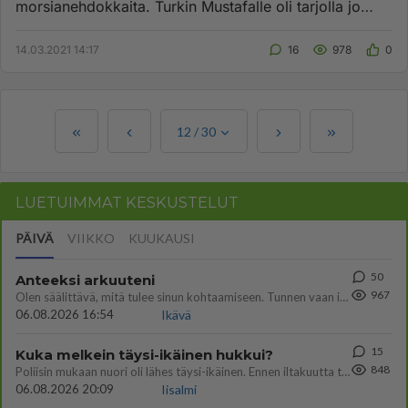
morsianehdokkaita. Turkin Mustafalle oli tarjolla jo
vanhemp...
14.03.2021 14:17
16
978
0
12
/
30
LUETUIMMAT KESKUSTELUT
PÄIVÄ
VIIKKO
KUUKAUSI
50
Anteeksi arkuuteni
967
Olen säälittävä, mitä tulee sinun kohtaamiseen. Tunnen vaan itseni todella epävarmaksi sun kanssa. Jos minun olisi pitän
06.08.2026 16:54
Ikävä
15
Kuka melkein täysi-ikäinen hukkui?
848
Poliisin mukaan nuori oli lähes täysi-ikäinen. Ennen iltakuutta tulleen ilmoituksen mukaan ihminen oli joutunut mahdoll
06.08.2026 20:09
Iisalmi