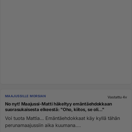
MAAJUSSILLE MORSIAN
Vastattu 4v
No nyt! Maajussi-Matti häkeltyy emäntäehdokkaan
suorasukaisesta elkeestä: "Oho, kiitos, se oli..."
Voi tuota Mattia… Emäntäehdokkaat käy kyllä tähän
perunamaajussiin aika kuumana.