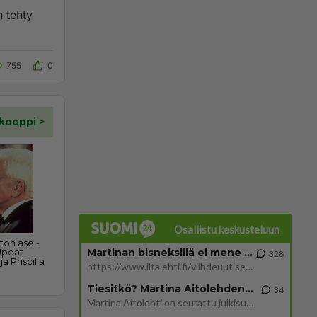
755
0
Osallistu keskusteluun
Martinan bisneksillä ei mene hyvin
328
https://www.iltalehti.fi/viihdeuutiset/a/c46da6ab-340f-4790-aaa7-0865eed2336 Yrityksen konkurssihakemus on tullut kärä
Tiesitkö? Martina Aitolehden isäpuoli on tämä suosittu laulaja
34
Martina Aitolehti on seurattu julkisuuden henkilö. Lähipiiriin mahtuu muitakin tunnettuja henkilöitä. Tiesitkö, että Ma