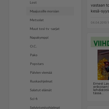
Lost
vastaan todellisuus... Hei miettikä
kesä-syys 
Maajussille morsian
Metsolat
04.04.2010 1
Muut tosi-tv -sarjat
Napakymppi
O.C.
Pako
Popstars
Päivien viemää
Ruokaohjelmat
Salatut elämät
Sci-fi
Selviytymisohjelmat