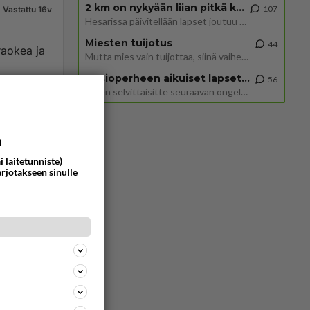
2 km on nykyään liian pitkä koulumatka
107
Vastattu 16v
Hesarissa päivitellään lapset joutuu nyt kulkemaan 2 km kouluun jösses. Ruostefillarilla tuo matka menee vaikka miten äk
Miesten tuijotus
44
raokea ja
Mutta mies vain tuijottaa, siinä vaiheessa käännän itse pään pois. Mikä juttu? Yleensä jos joku tuijottaa tai katsoo, hä
Uusioperheen aikuiset lapset tyhjentää jääkaapin käydessään
56
Miten selvittäisitte seuraavan ongelman, meillä on uusioperhe, minulla teini-ikäiset lapset ja puolisolla aikuiset, jotk
714
0
a
i laitetunniste)
arjotakseen sinulle