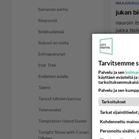
MAAJUSSILL
Serranon perhe
jukan bi
Simpsonit
nauroin it
jukka hoilo
Sinkkuelämää
Siskoni on noita
05.04.2010 1
Sohvaperunat
Tarvitsemme s
Star Trek
Palvelu ja sen
kolman
Sydämen asialla
käyttäen evästeitä ja
tarkoituksenmukaisi
Talent
Palvelu ja sen kumpp
Tanssii tähtien kanssa
Tarkoitukset
Telenovelat
Tarkat sijaintitiedo
Temptation Island Suomi
Kohdennettu mainon
Personoitu sisältö, 
Tonight Show with Conan
OBrien