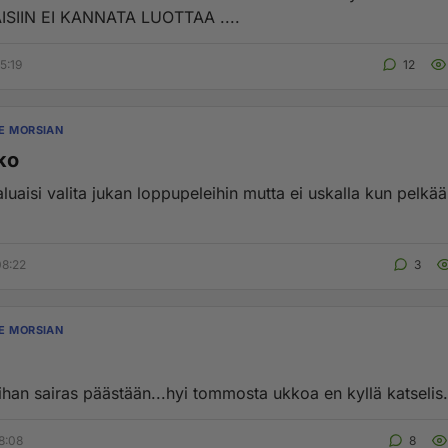
SIIN EI KANNATA LUOTTAA ....
5:19
12
E MORSIAN
ko
aluaisi valita jukan loppupeleihin mutta ei uskalla kun pelkää
08:22
3
E MORSIAN
han sairas päästään...hyi tommosta ukkoa en kyllä katselis..
8:08
8