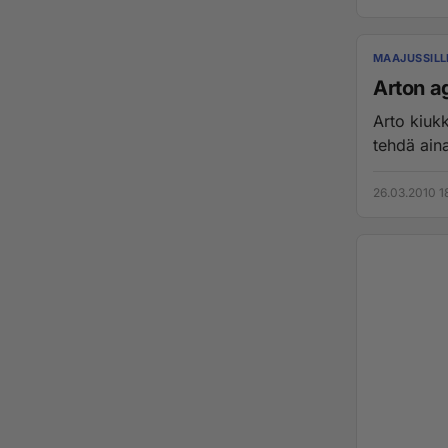
MAAJUSSILL
Arton a
Arto kiukk
tehdä ain
26.03.2010 1