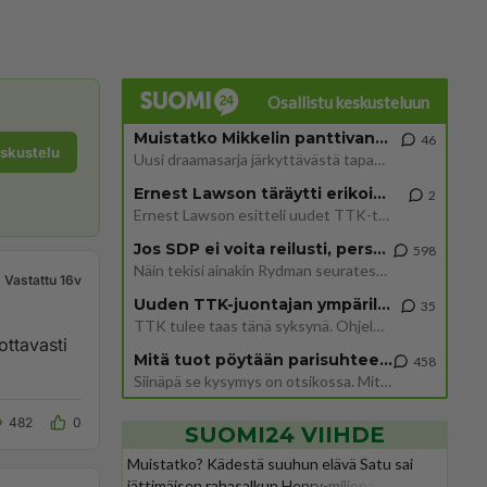
Osallistu keskusteluun
Muistatko Mikkelin panttivankidraaman?
46
eskustelu
Uusi draamasarja järkyttävästä tapauksesta on tulossa. Tositapahtumiin perustuva sarja ammentaa vuoden 1986 Mikkelin pan
Ernest Lawson täräytti erikoisen heiton TTK-lehdistötilaisuudessa: " Onko tässä tarkoituksena...?"
2
Ernest Lawson esitteli uudet TTK-tähtioppilaat ja opettajat torstaina 6.8. lehdistölle. Tulevalla kaudella on yksi hausk
Jos SDP ei voita reilusti, persut kumoavat demokratian Suomesta
598
Näin tekisi ainakin Rydman seuratessaan idolinsa Trumpin mallia https://www.is.fi/politiikka/art-2000012187244.html
Vastattu 16v
Uuden TTK-juontajan ympärillä epätietoisuus sakenee - Nyt MTV hämmentää soppaa
35
TTK tulee taas tänä syksynä. Ohjelman uudet tähtioppilaat julkistetaan torstaina 6. elokuuta klo 14 alkavassa lehdistö
ttavasti
Mitä tuot pöytään parisuhteessa?
458
Siinäpä se kysymys on otsikossa. Mitäpä siis tuot/toisit pöytään parisuhteessa? Oletko mies vai nainen? Koetko sen mitä
482
0
SUOMI24 VIIHDE
Muistatko? Kädestä suuhun elävä Satu sai
jättimäisen rahasalkun Henry-miljonääriltä