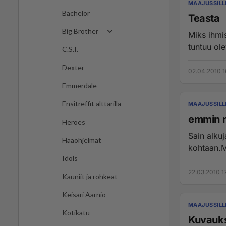
MAAJUSSILL
Bachelor
Teasta
Big Brother
Miks ihmi
tuntuu ole
C.S.I.
Dexter
02.04.2010 1
Emmerdale
Ensitreffit alttarilla
MAAJUSSILL
emmin m
Heroes
Sain alku
Hääohjelmat
kohtaan.Mu
Idols
22.03.2010 1
Kauniit ja rohkeat
Keisari Aarnio
MAAJUSSILL
Kotikatu
Kuvauk