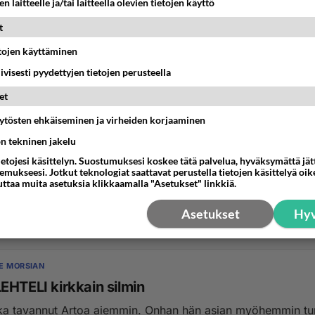
n laitteelle ja/tai laitteella olevien tietojen käyttö
t
etojen käyttäminen
iivisesti pyydettyjen tietojen perusteella
et
äytösten ehkäiseminen ja virheiden korjaaminen
ön tekninen jakelu
isiata..
ietojesi käsittelyn. Suostumuksesi koskee tätä palvelua, hyväksymättä jä
 paljon seuranneena..hiukan !! omituisia ja omissa maailmois
mukseesi. Jotkut teknologiat saattavat perustella tietojen käsittelyä oike
uttaa muita asetuksia klikkaamalla "Asetukset" linkkiä.
kkana ottaisin jalat alleen ohjelma...
Asetukset
Hyv
06:54
2
E MORSIAN
EHTELI kirkkain silmin
ka tavannut Artoa aiemmin. Onhan hän asian myöhemmin tu