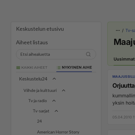
Keskustelun etusivu
Tv-sa
Maaju
Aiheet listaus
Uusimmat
KAIKKI AIHEET
NYKYINEN AIHE
MAAJUSSILL
Keskustelu24
Orjuutta
Viihde ja kulttuuri
kummallin
Tv ja radio
yksin hoi
Tv-sarjat
05.04.2010 1
24
American Horror Story