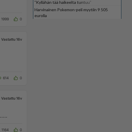
”Kyllähän tää haikeelta tuntuu”
Harvinainen Pokemon-peli myytiin 9 505
eurolla
1999
0
Vastattu 16v
614
0
Vastattu 16v
....
1164
0