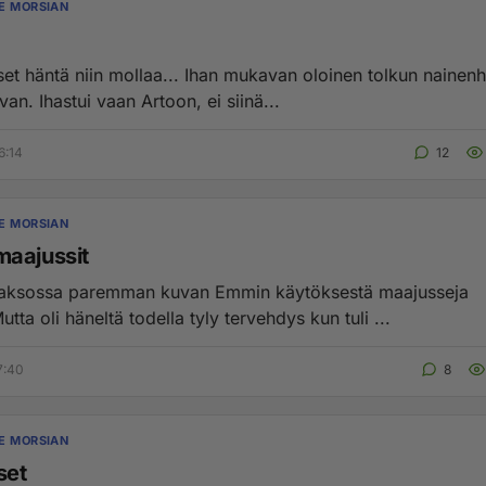
E MORSIAN
set häntä niin mollaa... Ihan mukavan oloinen tolkun nainen
van. Ihastui vaan Artoon, ei siinä...
6:14
12
E MORSIAN
aajussit
jaksossa paremman kuvan Emmin käytöksestä maajusseja
tta oli häneltä todella tyly tervehdys kun tuli ...
7:40
8
E MORSIAN
set