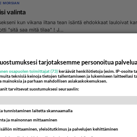
E MORSIAN
isi valinta
sekseni kun vikana iltana tean isäntä ehdokkaat lauloivat ka
tti "sitä saa mitä tilaa" ! J...
1:31
2
uostumuksesi tarjotaksemme personoitua palvelu
nen osapuolen toimittajat (73)
keräävät henkilötietoja (esim. IP-osoite ta
 muita teknisiä keinoja tietojen tallentamiseen ja lukemiseen laitteellasi t
a mainoksia ja parhaan mahdollisen asiakaskokemuksen.
anit tarvitsevat suostumuksesi seuraaviin:
t ja tunnistaminen laitetta skannaamalla
ta ja mainonnan mittaaminen
sisällön mittaaminen, yleisötutkimus ja palvelujen kehittäminen