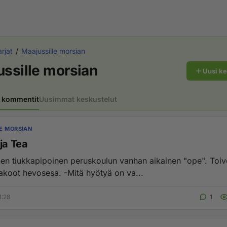
rjat
Maajussille morsian
ssille morsian
Uusi k
 kommentit
Uusimmat keskustelut
E MORSIAN
ja Tea
en tiukkapipoinen peruskoulun vanhan aikainen "ope". Toivo
takoot hevosesa. -Mitä hyötyä on va...
1:28
1