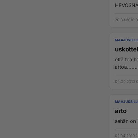
HEVOSNAI
20.03.2010 0
MAAJUSSILL
uskotte
että tea h
artoa.......
04.04.2010 
MAAJUSSILL
arto
sehän on i
02.04.2010 1