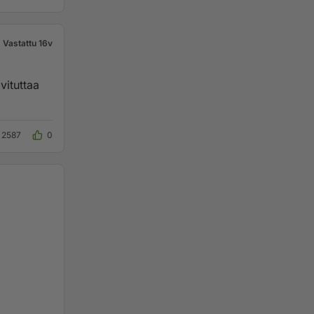
Vastattu 16v
vituttaa
2587
0