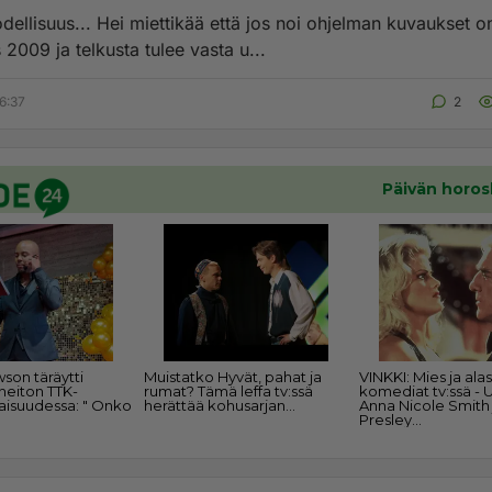
ä että jos noi ohjelman kuvaukset on tehty
2009 ja telkusta tulee vasta u...
6:37
2