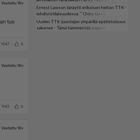
Vastattu 16v
Ernest Lawson täräytti erikoisen heiton TTK-
lehdistötilaisuudessa: " Onko tässä
tarkoituksena...?"
han tuo
Uuden TTK-juontajan ympärillä epätietoisuus
sakenee - Tämä hämmentää soppaa
1547
0
Vastattu 16v
1147
0
Vastattu 16v