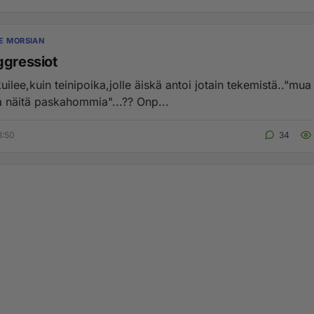
E MORSIAN
ggressiot
uilee,kuin teinipoika,jolle äiskä antoi jotain tekemistä.."mua 
a näitä paskahommia"...?? Onp...
8:50
34