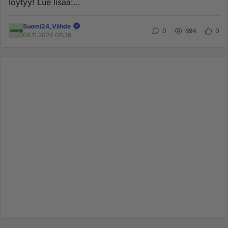
löytyy! Lue lisää:
https://www.suomi24.fi/viihde/maajussi-harri...
Suomi24_Viihde
0
694
0
08.11.2024 08:39