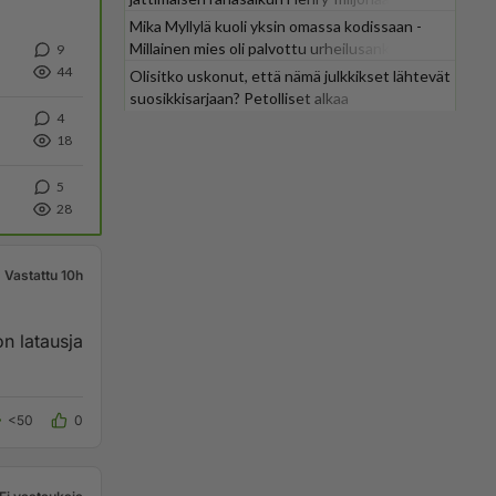
Mika Myllylä kuoli yksin omassa kodissaan -
Millainen mies oli palvottu urheilusankari?
9
44
Olisitko uskonut, että nämä julkkikset lähtevät
suosikkisarjaan? Petolliset alkaa
4
jättiyllätyksellä
18
5
28
Vastattu 10h
<50
0