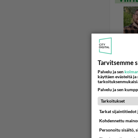
Tarvitsemme s
Palvelu ja sen
kolman
käyttäen evästeitä ja
tarkoituksenmukaisi
AURINKOSÄ
Palvelu ja sen kumpp
Pohjolan
Tarkoitukset
Yritin tivata
invertteris
Tarkat sijaintitiedo
Kohdennettu mainon
02.04.2018 1
Personoitu sisältö, 