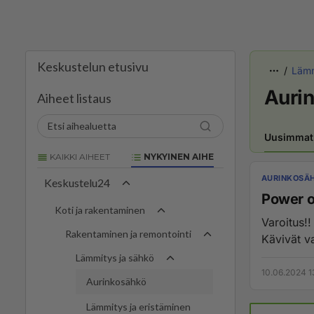
Keskustelun etusivu
Lämm
Auri
Aiheet listaus
Uusimmat
KAIKKI AIHEET
NYKYINEN AIHE
AURINKOSÄ
Keskustelu24
Power o
Koti ja rakentaminen
Varoitus!
Rakentaminen ja remontointi
Kävivät v
Lämmitys ja sähkö
10.06.2024 1
Aurinkosähkö
Lämmitys ja eristäminen