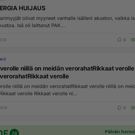
ERGIA HUIJAUS
rimyyjät olivat myyneet vanhalle isälleni akuston, vaikka isä
kustoa. Isä oli laittanut PAK...
3:35
0
HKÖ
verolle niillä on meidän verorahatRikkaat verolle 
verorahatRikkaat verolle
rolle niillä on meidän verorahatRikkaat verolle niillä on mei
verorahatRikkaat verolle Rikkaat verolle ni...
6:19
0