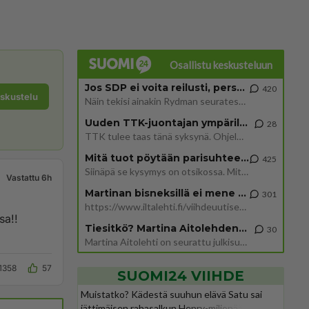
Osallistu keskusteluun
Jos SDP ei voita reilusti, persut kumoavat demokratian Suomesta
420
eskustelu
Näin tekisi ainakin Rydman seuratessaan idolinsa Trumpin mallia https://www.is.fi/politiikka/art-2000012187244.html
Uuden TTK-juontajan ympärillä epätietoisuus sakenee - Nyt MTV hämmentää soppaa
28
TTK tulee taas tänä syksynä. Ohjelman uudet tähtioppilaat julkistetaan torstaina 6. elokuuta klo 14 alkavassa lehdistö
Mitä tuot pöytään parisuhteessa?
425
Siinäpä se kysymys on otsikossa. Mitäpä siis tuot/toisit pöytään parisuhteessa? Oletko mies vai nainen? Koetko sen mitä
Vastattu 6h
Martinan bisneksillä ei mene hyvin
301
https://www.iltalehti.fi/viihdeuutiset/a/c46da6ab-340f-4790-aaa7-0865eed2336 Yrityksen konkurssihakemus on tullut kärä
sa!!
Tiesitkö? Martina Aitolehden isäpuoli on tämä suosittu laulaja
30
Martina Aitolehti on seurattu julkisuuden henkilö. Lähipiiriin mahtuu muitakin tunnettuja henkilöitä. Tiesitkö, että Ma
1358
57
SUOMI24 VIIHDE
Muistatko? Kädestä suuhun elävä Satu sai
jättimäisen rahasalkun Henry-miljonääriltä