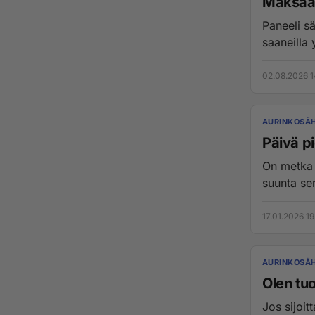
Maksaak
Paneeli sähkön on v
saaneilla y
02.08.2026 1
AURINKOSÄ
Päivä pi
On metka 
suunta se
17.01.2026 19
AURINKOSÄ
Olen tu
Jos sijoittaa p