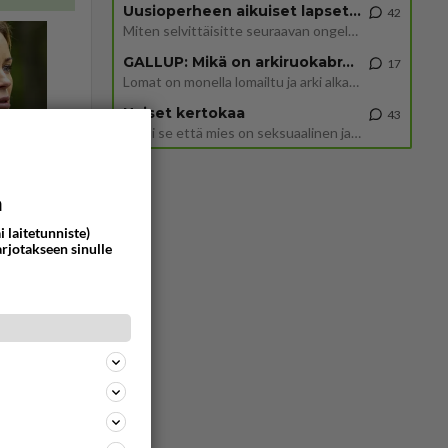
Uusioperheen aikuiset lapset tyhjentää jääkaapin käydessään
42
Miten selvittäisitte seuraavan ongelman, meillä on uusioperhe, minulla teini-ikäiset lapset ja puolisolla aikuiset, jotk
GALLUP: Mikä on arkiruokabravuurisi?
17
Lomat on monella lomailtu ja arki alkaa. Se voi tarkoittaa myös sitä, että grillailut on grillattu ja palataan arjen ruo
Naiset kertokaa
43
Miksi se että mies on seksuaalinen ja haluaa seksiä ja te olette hänen mielestänne haluttava on vastenmielistä? Mikä sii
a
i laitetunniste)
arjotakseen sinulle
Vastattu 1pv
11486
1