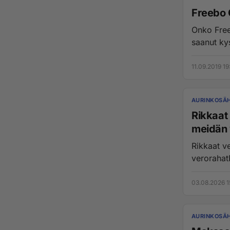
Freebo 
Onko Freebo 
saanut ky
11.09.2019 19
AURINKOSÄ
Rikkaat 
meidän 
Rikkaat ve
verorahatR
03.08.2026 1
AURINKOSÄ