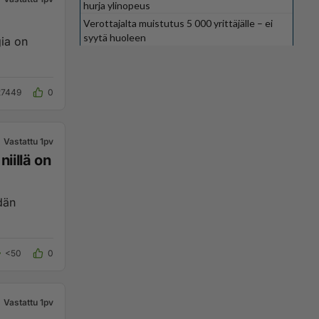
hurja ylinopeus
Verottajalta muistutus 5 000 yrittäjälle – ei
syytä huoleen
27449
0
Vastattu 1pv
niillä on
dän
<50
0
Vastattu 1pv