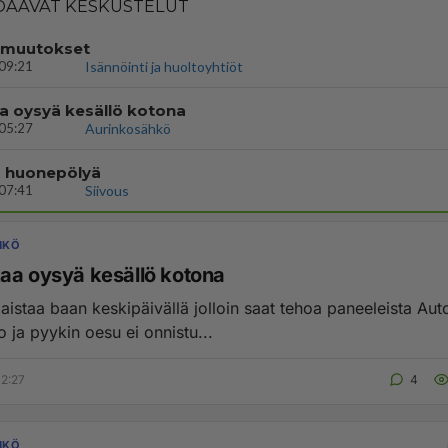
AAVAT KESKUSTELUT
 muutokset
09:21
Isännöinti ja huoltoyhtiöt
a oysyä kesällö kotona
05:27
Aurinkosähkö
 huonepölyä
07:41
Siivous
HKÖ
aa oysyä kesällö kotona
taa baan keskipäivällä jolloin saat tehoa paneeleista Auton latausja
o ja pyykin oesu ei onnistu...
2:27
4
HKÖ