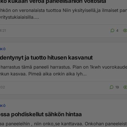
o kukaan veroa paneelisähiön voitosita
eronalaista tuottoa Niin yksityisellä,ja ilmaiset paneelit
ritystukiaiaisilla....
4:21
4
HKÖ
dentynyt ja tuotto hitusen kasvanut
harrastus tämä paneeli harrastus. Pian on 1kwh vuorokaude
nkun kasvaa. Pimeä aika onkin aika lyh...
:02
19
HKÖ
ossa pohdiskellut sähkön hintaa
aneeleihin , niin onko,se kanttavaa. Onkohan paneeleista hyötyä,