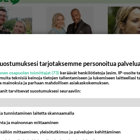
uostumuksesi tarjotaksemme personoitua palvelu
nen osapuolen toimittajat (73)
keräävät henkilötietoja (esim. IP-osoite ta
 muita teknisiä keinoja tietojen tallentamiseen ja lukemiseen laitteellasi t
a mainoksia ja parhaan mahdollisen asiakaskokemuksen.
HKÖ
anit tarvitsevat suostumuksesi seuraaviin:
 Energian paneelien ja invertterin tyypit
 Pohjolan energian myyjältä minkä merkkisiä paneelit ovat sekä
ta tietoa. Tietoa ei löytynyt ku...
t ja tunnistaminen laitetta skannaamalla
ta ja mainonnan mittaaminen
4:26
90
sisällön mittaaminen, yleisötutkimus ja palvelujen kehittäminen