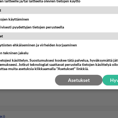
n laitteelle ja/tai laitteella olevien tietojen käyttö
t
etojen käyttäminen
iivisesti pyydettyjen tietojen perusteella
et
äytösten ehkäiseminen ja virheiden korjaaminen
ön tekninen jakelu
ietojesi käsittelyn. Suostumuksesi koskee tätä palvelua, hyväksymättä jä
mukseesi. Jotkut teknologiat saattavat perustella tietojen käsittelyä oike
uttaa muita asetuksia klikkaamalla "Asetukset" linkkiä.
Asetukset
Hyv
HKÖ