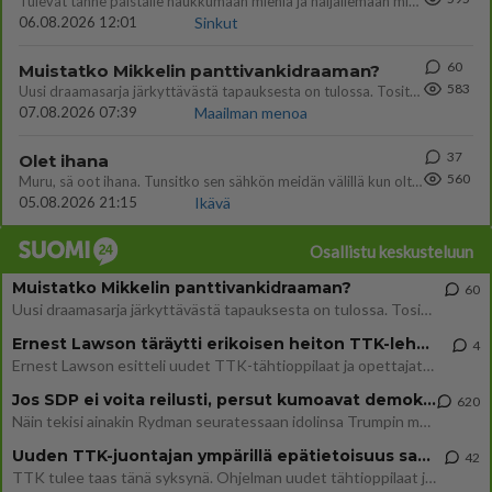
Tulevat tänne palstalle haukkumaan miehiä ja naljailemaan miehelle, kehuvat olevansa heitä parempia. Itse asuvat MIEHE
06.08.2026 12:01
Sinkut
60
Muistatko Mikkelin panttivankidraaman?
583
Uusi draamasarja järkyttävästä tapauksesta on tulossa. Tositapahtumiin perustuva sarja ammentaa vuoden 1986 Mikkelin pan
07.08.2026 07:39
Maailman menoa
37
Olet ihana
560
Muru, sä oot ihana. Tunsitko sen sähkön meidän välillä kun oltiin ihan låhekkäin? 👩‍❤️‍👩❤️😼😘
05.08.2026 21:15
Ikävä
Osallistu keskusteluun
Muistatko Mikkelin panttivankidraaman?
60
Uusi draamasarja järkyttävästä tapauksesta on tulossa. Tositapahtumiin perustuva sarja ammentaa vuoden 1986 Mikkelin pan
Ernest Lawson täräytti erikoisen heiton TTK-lehdistötilaisuudessa: " Onko tässä tarkoituksena...?"
4
Ernest Lawson esitteli uudet TTK-tähtioppilaat ja opettajat torstaina 6.8. lehdistölle. Tulevalla kaudella on yksi hausk
Jos SDP ei voita reilusti, persut kumoavat demokratian Suomesta
620
Näin tekisi ainakin Rydman seuratessaan idolinsa Trumpin mallia https://www.is.fi/politiikka/art-2000012187244.html
Uuden TTK-juontajan ympärillä epätietoisuus sakenee - Nyt MTV hämmentää soppaa
42
TTK tulee taas tänä syksynä. Ohjelman uudet tähtioppilaat julkistetaan torstaina 6. elokuuta klo 14 alkavassa lehdistö