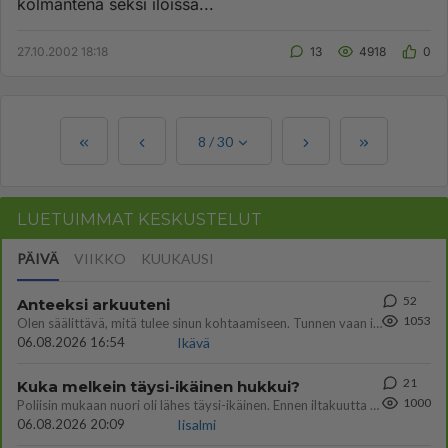
kolmantena seksi iloissa...
27.10.2002 18:18
13
4918
0
8
/
30
LUETUIMMAT KESKUSTELUT
PÄIVÄ
VIIKKO
KUUKAUSI
52
Anteeksi arkuuteni
1053
Olen säälittävä, mitä tulee sinun kohtaamiseen. Tunnen vaan itseni todella epävarmaksi sun kanssa. Jos minun olisi pitän
06.08.2026 16:54
Ikävä
21
Kuka melkein täysi-ikäinen hukkui?
1000
Poliisin mukaan nuori oli lähes täysi-ikäinen. Ennen iltakuutta tulleen ilmoituksen mukaan ihminen oli joutunut mahdoll
06.08.2026 20:09
Iisalmi