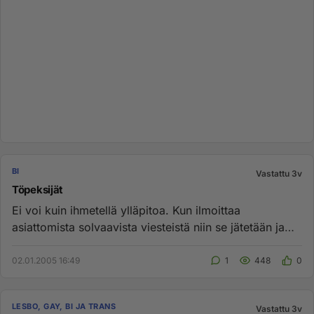
BI
Vastattu 3v
Töpeksijät
Ei voi kuin ihmetellä ylläpitoa. Kun ilmoittaa
asiattomista solvaavista viesteistä niin se jätetään ja
sen alla olevat a...
02.01.2005 16:49
1
448
0
LESBO, GAY, BI JA TRANS
Vastattu 3v