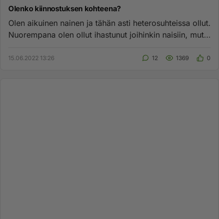
Olenko kiinnostuksen kohteena?
Olen aikuinen nainen ja tähän asti heterosuhteissa ollut.
Nuorempana olen ollut ihastunut joihinkin naisiin, mutta
en t...
15.06.2022 13:26
12
1369
0