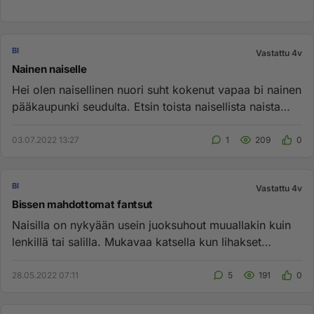
BI
Vastattu 4v
Nainen naiselle
Hei olen naisellinen nuori suht kokenut vapaa bi nainen
pääkaupunki seudulta. Etsin toista naisellista naista
kaikkeen k...
03.07.2022 13:27
1
209
0
BI
Vastattu 4v
Bissen mahdottomat fantsut
Naisilla on nykyään usein juoksuhout muuallakin kuin
lenkillä tai salilla. Mukavaa katsella kun lihakset
erottuva selkeä...
28.05.2022 07:11
5
191
0