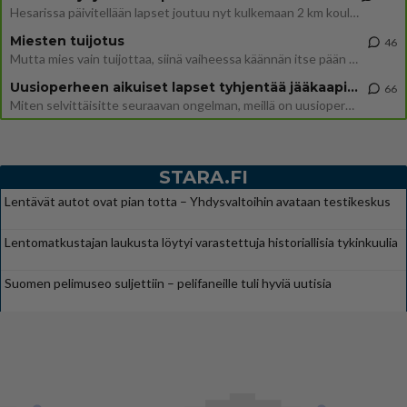
Hesarissa päivitellään lapset joutuu nyt kulkemaan 2 km kouluun jösses. Ruostefillarilla tuo matka menee vaikka miten äk
Miesten tuijotus
46
Mutta mies vain tuijottaa, siinä vaiheessa käännän itse pään pois. Mikä juttu? Yleensä jos joku tuijottaa tai katsoo, hä
Uusioperheen aikuiset lapset tyhjentää jääkaapin käydessään
66
Miten selvittäisitte seuraavan ongelman, meillä on uusioperhe, minulla teini-ikäiset lapset ja puolisolla aikuiset, jotk
STARA.FI
Lentävät autot ovat pian totta – Yhdysvaltoihin avataan testikeskus
Lentomatkustajan laukusta löytyi varastettuja historiallisia tykinkuulia
Suomen pelimuseo suljettiin – pelifaneille tuli hyviä uutisia