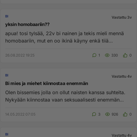
BI
Vastattu 3v
yksin homobaariin??
apua! tosi tylsää, 22v bi nainen ja tekis mieli mennä
homobaariin, mut en oo ikinä käyny enkä tiiä
uskallanko XD rohkais...
26.08.2022 19:25
1
330
0
BI
Vastattu 4v
Bi mies ja miehet kiinnostaa enemmän
Olen bissemies jolla on ollut naisten kanssa suhteita.
Nykyään kiinnostaa vaan seksuaalisesti enemmän
miehet. Seksi ei o...
14.05.2022 07:05
3
926
0
BI
Vastattu 4v