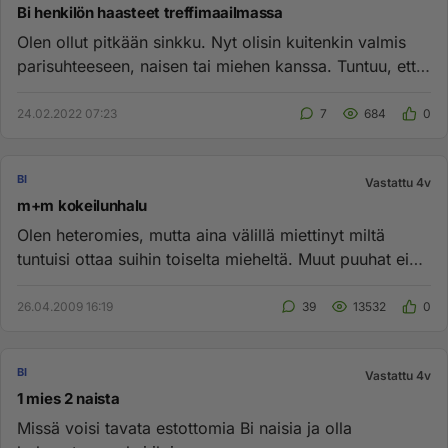
Bi henkilön haasteet treffimaailmassa
Olen ollut pitkään sinkku. Nyt olisin kuitenkin valmis
parisuhteeseen, naisen tai miehen kanssa. Tuntuu, että
suhde nai...
24.02.2022 07:23
7
684
0
BI
Vastattu 4v
m+m kokeilunhalu
Olen heteromies, mutta aina välillä miettinyt miltä
tuntuisi ottaa suihin toiselta mieheltä. Muut puuhat ei
miesten kesk...
26.04.2009 16:19
39
13532
0
BI
Vastattu 4v
1 mies 2 naista
Missä voisi tavata estottomia Bi naisia ja olla