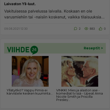
Laivaston Yli-luut.
Vakituisessa palvelussa laivalla. Koskaan en ole
varusmiehiin tai -naisiin koskenut, vaikka tilaisuuksia
olisi ollut. Mu...
09.08.2021 12:30
2
883
0