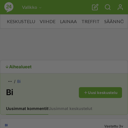
Valikko
KESKUSTELU
VIIHDE
LAINAA
TREFFIT
SÄÄNNÖT
Aihealueet
Bi
Bi
Uusi keskustelu
Uusimmat kommentit
Uusimmat keskustelut
BI
Vastattu 3v