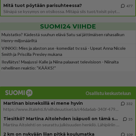
Mitä tuot pöytään parisuhteessa?
477
Siinäpä se kysymys on otsikossa. Mitäpä siis tuot/toisit pöytään parisuhteessa? Oletko mies vai nainen? Koetko sen mitä
SUOMI24 VIIHDE
Muistatko? Kädestä suuhun elävä Satu sai jättimäisen rahasalkun
Henry-miljonääriltä
VINKKI: Mies ja alaston ase -komediat tv:ssä - Upeat Anna Nicole
Smith ja Priscilla Presley mukana
Iloyllätys! Maajussi-Kalle ja Niina palaavat televisioon - Niinalta
rehellinen reaktio: "KÄÄKS!"
Osallistu keskusteluun
Martinan bisneksillä ei mene hyvin
332
https://www.iltalehti.fi/viihdeuutiset/a/c46da6ab-340f-4790-aaa7-0865eed2336 Yrityksen konkurssihakemus on tullut kärä
Tiesitkö? Martina Aitolehden isäpuoli on tämä suosittu laulaja
35
Martina Aitolehti on seurattu julkisuuden henkilö. Lähipiiriin mahtuu muitakin tunnettuja henkilöitä. Tiesitkö, että Ma
2 km on nykyään liian pitkä koulumatka
109