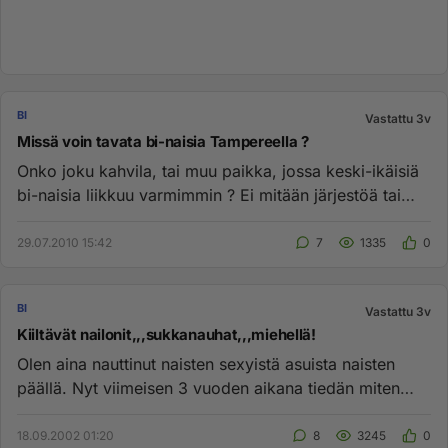
BI
Vastattu 3v
Missä voin tavata bi-naisia Tampereella ?
Onko joku kahvila, tai muu paikka, jossa keski-ikäisiä
bi-naisia liikkuu varmimmin ? Ei mitään järjestöä tai
ryhmää kiit...
29.07.2010 15:42
7
1335
0
BI
Vastattu 3v
Kiiltävät nailonit,,,sukkanauhat,,,miehellä!
Olen aina nauttinut naisten sexyistä asuista naisten
päällä. Nyt viimeisen 3 vuoden aikana tiedän miten
kiimaiselta tunt...
18.09.2002 01:20
8
3245
0