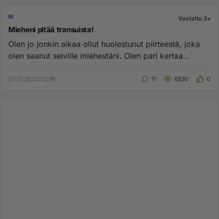
BI
Vastattu 3v
Mieheni pitää transuista!
Olen jo jonkin aikaa ollut huolestunut piirteestä, joka
olen saanut selville miehestäni. Olen pari kertaa
yllättänyt mie...
07.01.2003 02:16
11
6830
0