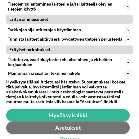
löytyisikö Helsingistä vanhempaa ukkomiestä ,joka
Tietojen tallentaminen laitteelle ja/tai laitteella olevien
haluaisi imettää kulliaan 50v ukkomiehen kanssa
tietojen käyttö
.Juniorit älkööt vaiva...
Erityisominaisuudet
23.02.2003 06:30
6
1363
0
Tarkkojen sijaintitietojen käyttäminen
Tunnista laitteet aktiivisesti pyydettyjen tietojen perusteella
Erityiset tarkoitukset
Tietoturva, väärinkäytösten ehkäiseminen ja virheiden
korjaaminen
Mainonnan ja sisällön tekninen jakelu
Hyväksymällä sallit tietojesi käsittelyn. Suostumuksesi koskee
tätä palvelua, hyväksymättä jättäminen voi vaikuttaa
asiakaskokemukseesi. Jotkut teknologiat saattavat perustella
tietojen käsittelyä oikeutetulla edulla, voit vastustaa tätä tai
muuttaa muita asetuksia klikkaamalla "Asetukset" linkkiä.
Hyväksy kaikki
Asetukset