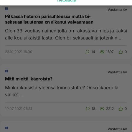
Tietosuoja
BI
Vastattu 4v
Pitkässä heteron parisuhteessa mutta bi-
seksuaalisuutensa on alkanut vaivaamaan
Olen 33-vuotias nainen jolla on rakastava mies ja kaksi
alle kouluikäistä lasta. Olen bi-seksuaali ja jotenkin
ajatellut...
23.10.2021 16:00
14
1697
0
BI
Vastattu 4v
Mitä mieltä ikäeroista?
Minkä ikäisistä yleensä kiinnostutte? Onko ikäerolla
väliä?...
19.07.2021 06:51
18
2212
0
BI
Vastattu 4v