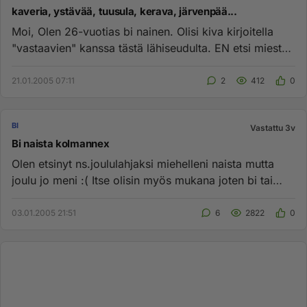
kaveria, ystävää, tuusula, kerava, järvenpää...
Moi, Olen 26-vuotias bi nainen. Olisi kiva kirjoitella
"vastaavien" kanssa tästä lähiseudulta. EN etsi miestä,
pareja,...
21.01.2005 07:11
2
412
0
BI
Vastattu 3v
Bi naista kolmannex
Olen etsinyt ns.joululahjaksi miehelleni naista mutta
joulu jo meni :( Itse olisin myös mukana joten bi tai
ainakin koke...
03.01.2005 21:51
6
2822
0