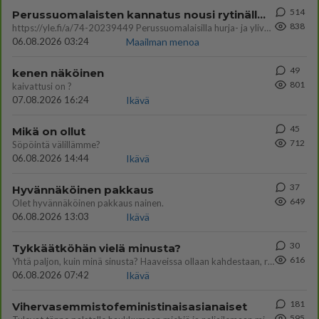
514
Perussuomalaisten kannatus nousi rytinällä Ylen tänään julkaisemassa tuoreimmassa gallup-kyselyssä.
838
https://yle.fi/a/74-20239449 Perussuomalaisilla hurja- ja ylivoimaisesti suurin nousu tässä uudessa Ylen gallupissa. Kyl
06.08.2026 03:24
Maailman menoa
49
kenen näköinen
801
kaivattusi on ?
07.08.2026 16:24
Ikävä
45
Mikä on ollut
712
Söpöintä välillämme?
06.08.2026 14:44
Ikävä
37
Hyvännäköinen pakkaus
649
Olet hyvännäköinen pakkaus nainen.
06.08.2026 13:03
Ikävä
30
Tykkäätköhän vielä minusta?
616
Yhtä paljon, kuin minä sinusta? Haaveissa ollaan kahdestaan, rauhassa ja lähennytään fyysisesti ja tutustutaan syvemmin
06.08.2026 07:42
Ikävä
181
Vihervasemmistofeministinaisasianaiset
595