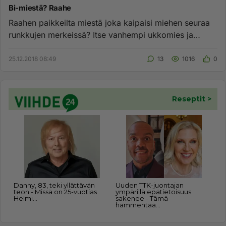
Bi-miestä? Raahe
Raahen paikkeilta miestä joka kaipaisi miehen seuraa
runkkujen merkeissä? Itse vanhempi ukkomies ja
kiinnostaisi yhdessä...
25.12.2018 08:49
13
1016
0