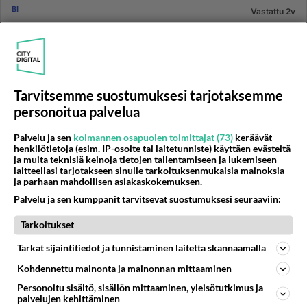
BI
Vastattu 2v
Bi seksuaalisuus ja onnellinen siitä
Palstalla on paljon keskustelua mitä on bi-
seksuaalisuus ja mitä se käytännössä on jne. Haluan
seksuaalisesti sekä henk...
Tarvitsemme suostumuksesi tarjotaksemme
18.10.2015 19:33
5
366
0
personoitua palvelua
Palvelu ja sen
kolmannen osapuolen toimittajat (73)
keräävät
LESBO, GAY, BI JA TRANS
Vastattu 2v
henkilötietoja (esim. IP-osoite tai laitetunniste) käyttäen evästeitä
Mistä tietää olevansa bi?
ja muita teknisiä keinoja tietojen tallentamiseen ja lukemiseen
laitteellasi tarjotakseen sinulle tarkoituksenmukaisia mainoksia
Olen onnellisessa avoliitossa miehen kanssa, ollut jo
ja parhaan mahdollisen asiakaskokemuksen.
useita vuosia. Olen miettinyt että olenko bi, vaikka en
Palvelu ja sen kumppanit tarvitsevat suostumuksesi seuraaviin:
koskaan ol...
Tarkoitukset
25.03.2004 07:10
10
2776
0
Tarkat sijaintitiedot ja tunnistaminen laitetta skannaamalla
Kohdennettu mainonta ja mainonnan mittaaminen
BI
Vastattu 2v
Personoitu sisältö, sisällön mittaaminen, yleisötutkimus ja
Mistä tietää olevansa bi-seksuaali?
palvelujen kehittäminen