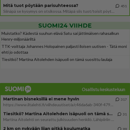
Mitä tuot pöytään parisuhteessa?
451
Siinäpä se kysymys on otsikossa. Mitäpä siis tuot/toisit pöytään parisuhteessa? Oletko mies vai nainen? Koetko sen mitä
SUOMI24 VIIHDE
Muistatko? Kädestä suuhun elävä Satu sai jättimäisen rahasalkun
Henry-miljonääriltä
TTK-voittaja Johannes Holopainen paljasti iloisen uutisen - Tätä moni
ehti jo odottaa
Tiesitkö? Martina Aitolehden isäpuoli on tämä suosittu laulaja
Osallistu keskusteluun
Martinan bisneksillä ei mene hyvin
317
https://www.iltalehti.fi/viihdeuutiset/a/c46da6ab-340f-4790-aaa7-0865eed2336 Yrityksen konkurssihakemus on tullut kärä
Tiesitkö? Martina Aitolehden isäpuoli on tämä suosittu laulaja
31
Martina Aitolehti on seurattu julkisuuden henkilö. Lähipiiriin mahtuu muitakin tunnettuja henkilöitä. Tiesitkö, että Ma
2 km on nykyään liian pitkä koulumatka
99