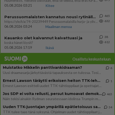
Huumerikos. Yleisesti uskotaan, että se seikka, että eräs KiPan pelaaja kärähtää huumeista, on vain jäävuoren huippu. M
05.08.2026 03:21
Kitee
465
Perussuomalaisten kannatus nousi rytinällä Ylen tänään julkaisemassa tuoreimmassa gallup-kyselyssä.
632
https://yle.fi/a/74-20239449 Perussuomalaisilla hurja- ja ylivoimaisesti suurin nousu tässä uudessa Ylen gallupissa. Kyl
06.08.2026 03:24
Maailman menoa
38
Kauanko olet kaivannut kaivattuasi ja
612
koska hänet löysit?
05.08.2026 17:19
Ikävä
Osallistu keskusteluun
Muistatko Mikkelin panttivankidraaman?
6
Uusi draamasarja järkyttävästä tapauksesta on tulossa. Tositapahtumiin perustuva sarja ammentaa vuoden 1986 Mikkelin pan
Ernest Lawson täräytti erikoisen heiton TTK-lehdistötilaisuudessa: " Onko tässä tarkoituksena...?"
1
Ernest Lawson esitteli uudet TTK-tähtioppilaat ja opettajat torstaina 6.8. lehdistölle. Tulevalla kaudella on yksi hausk
Jos SDP ei voita reilusti, persut kumoavat demokratian Suomesta
465
Näin tekisi ainakin Rydman seuratessaan idolinsa Trumpin mallia https://www.is.fi/politiikka/art-2000012187244.html
Uuden TTK-juontajan ympärillä epätietoisuus sakenee - Nyt MTV hämmentää soppaa
34
TTK tulee taas tänä syksynä. Ohjelman uudet tähtioppilaat julkistetaan torstaina 6. elokuuta klo 14 alkavassa lehdistö