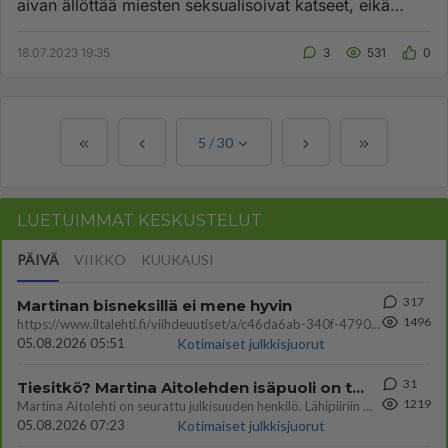
aivan ällöttää miesten seksualisoivat katseet, eikä
haluasi niitä ...
18.07.2023 19:35
3
531
0
5
/
30
LUETUIMMAT KESKUSTELUT
PÄIVÄ
VIIKKO
KUUKAUSI
317
Martinan bisneksillä ei mene hyvin
1496
https://www.iltalehti.fi/viihdeuutiset/a/c46da6ab-340f-4790-aaa7-0865eed2336 Yrityksen konkurssihakemus on tullut kärä
05.08.2026 05:51
Kotimaiset julkkisjuorut
31
Tiesitkö? Martina Aitolehden isäpuoli on tämä suosittu laulaja
1219
Martina Aitolehti on seurattu julkisuuden henkilö. Lähipiiriin mahtuu muitakin tunnettuja henkilöitä. Tiesitkö, että Ma
05.08.2026 07:23
Kotimaiset julkkisjuorut