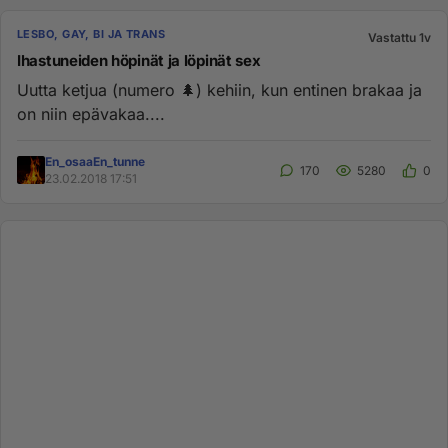
LESBO, GAY, BI JA TRANS
Vastattu 1v
Ihastuneiden höpinät ja löpinät sex
Uutta ketjua (numero 🌲) kehiin, kun entinen brakaa ja
on niin epävakaa....
En_osaaEn_tunne
170
5280
0
23.02.2018 17:51