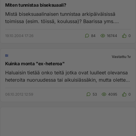
Miten tunnistaa biseksuaali?
Mistä biseksuaalinaisen tunnistaa arkipäiväisissä
toimissa (esim. töissä, koulussa)? Baarissa yms.
vapaammissa tilanteis...
19.10.2004 17:26
84
16744
0
BI
Vastattu 1v
Kuinka monta "ex-heteroa"
Haluaisin tietää onko teitä jotka ovat luulleet olevansa
heteroita nuoruudessa tai aikuisiässäkin, mutta olette
herännee...
06.10.2012 12:59
53
4095
0