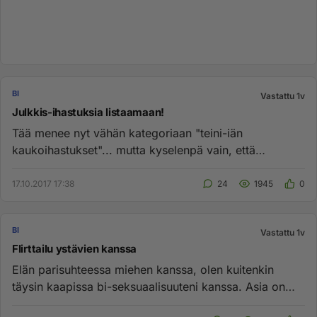
BI
Vastattu 1v
Julkkis-ihastuksia listaamaan!
Tää menee nyt vähän kategoriaan "teini-iän
kaukoihastukset"... mutta kyselenpä vain, että
minkälaisia julkkis-ihastuksia...
17.10.2017 17:38
24
1945
0
BI
Vastattu 1v
Flirttailu ystävien kanssa
Elän parisuhteessa miehen kanssa, olen kuitenkin
täysin kaapissa bi-seksuaalisuuteni kanssa. Asia on
minulle vasta hitaa...