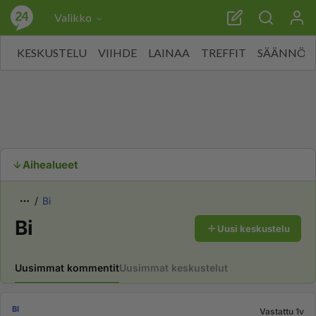
Valikko
KESKUSTELU
VIIHDE
LAINAA
TREFFIT
SÄÄNNÖT
Aihealueet
Bi
Bi
Uusi keskustelu
Uusimmat kommentit
Uusimmat keskustelut
BI
Vastattu 1v