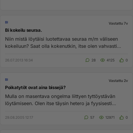
BI
Vastattu 7v
Bi kokeilu seuraa.
Niin mistä löytäisi luotettavaa seuraa m/m väliseen
kokeiluun? Saat olla kokenutkin, itse olen vahvasti
kaapissa, haluis...
26.07.2013 16:34
28
4125
0
BI
Vastattu 2v
Poikatytöt ovat aina bissejä?
Mulla on masentava ongelma liittyen tyttöystävän
löytämiseen. Olen itse täysin hetero ja fyysisesti
miehekäs. Luonteelta...
29.08.2005 12:17
57
12971
0