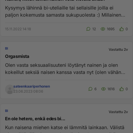
Kysymys lähinnä bi-uteliaille tai sellaisille joilla ei
paljon kokemusta samasta sukupuolesta :) Millainen
nainen/käytös...
15.11.2022 14:18
12
1695
0
BI
Vastattu 2v
Orgasmista
Olen vasta seksuaalisuuteni löytänyt nainen ja olen
kokeillut seksiä naisen kanssa vasta nyt (olen vähän
myöhäisherännyt...
sateenkaariperhonen
6
1616
0
23.06.2023 08:06
BI
Vastattu 2v
En ole hetero, enkä edes bi...
Kun naisena miehen katse ei lämmitä lainkaan. Välistä