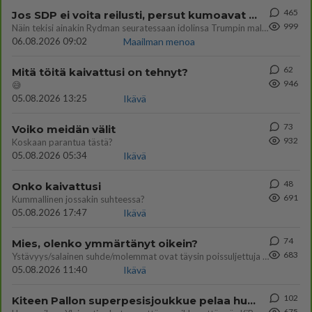
465
Jos SDP ei voita reilusti, persut kumoavat demokratian Suomesta
999
Näin tekisi ainakin Rydman seuratessaan idolinsa Trumpin mallia https://www.is.fi/politiikka/art-2000012187244.html
06.08.2026 09:02
Maailman menoa
62
Mitä töitä kaivattusi on tehnyt?
946
😅
05.08.2026 13:25
Ikävä
73
Voiko meidän välit
932
Koskaan parantua tästä?
05.08.2026 05:34
Ikävä
48
Onko kaivattusi
691
Kummallinen jossakin suhteessa?
05.08.2026 17:47
Ikävä
74
Mies, olenko ymmärtänyt oikein?
683
Ystävyys/salainen suhde/molemmat ovat täysin poissuljettuja asioita? Nainen
05.08.2026 11:40
Ikävä
102
Kiteen Pallon superpesisjoukkue pelaa huumeiden vaikutuksen alaisena
675