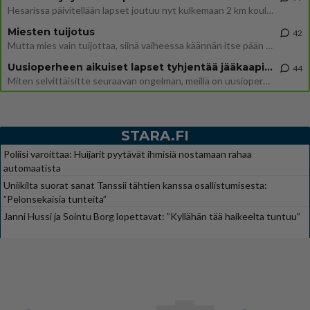
Hesarissa päivitellään lapset joutuu nyt kulkemaan 2 km kouluun jösses. Ruostefillarilla tuo matka menee vaikka miten äk
Miesten tuijotus
42
Mutta mies vain tuijottaa, siinä vaiheessa käännän itse pään pois. Mikä juttu? Yleensä jos joku tuijottaa tai katsoo, hä
Uusioperheen aikuiset lapset tyhjentää jääkaapin käydessään
44
Miten selvittäisitte seuraavan ongelman, meillä on uusioperhe, minulla teini-ikäiset lapset ja puolisolla aikuiset, jotk
STARA.FI
Poliisi varoittaa: Huijarit pyytävät ihmisiä nostamaan rahaa
automaatista
Uniikilta suorat sanat Tanssii tähtien kanssa osallistumisesta:
”Pelonsekaisia tunteita”
Janni Hussi ja Sointu Borg lopettavat: ”Kyllähän tää haikeelta tuntuu”