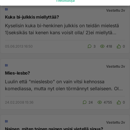
Tietosuoja
BI
Vastattu 2v
Kuka bi-julkkis miellyttää?
Kyselisin kuka bi-henkinen julkkis on teidän mielestä
1)seksikäs tai kenen kans voisit olla/ 2)ei miellytä
kenen kans et...
05.06.2013 16:50
3
418
0
BI
Vastattu 2v
Mies-lesbo?
Luulin että ”mieslesbo” on vain vitsi kehnossa
komediassa, mutta nyt olen törmännyt sellaiseen. Olen
bi, ja olin erään h...
24.02.2008 15:36
24
4755
0
BI
Vastattu 2v
Nainen, miten toinen nainen voisi vietellä sinua?