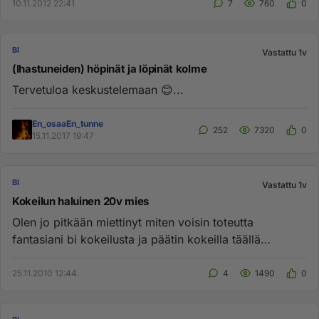
10.11.2012 22:41
7
760
0
BI
Vastattu 1v
(Ihastuneiden) höpinät ja löpinät kolme
Tervetuloa keskustelemaan 😊...
En_osaaEn_tunne
252
7320
0
15.11.2017 19:47
BI
Vastattu 1v
Kokeilun haluinen 20v mies
Olen jo pitkään miettinyt miten voisin toteutta
fantasiani bi kokeilusta ja päätin kokeilla täällä
kyselyä. Olen Seinäjo...
25.11.2010 12:44
4
1490
0