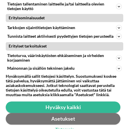
Mistä voi tietää, että on bi-seksuaali? Tietääkö sen
Tietojen tallentaminen laitteelle ja/tai laitteella olevien
"vain"? Epäilen että olen, mutten ole varma.....
tietojen käyttö
Erityisominaisuudet
20.01.2006 20:54
49
13934
0
Tarkkojen sijaintitietojen käyttäminen
Tunnista laitteet aktiivisesti pyydettyjen tietojen perusteella
Erityiset tarkoitukset
Tietoturva, väärinkäytösten ehkäiseminen ja virheiden
korjaaminen
Mainonnan ja sisällön tekninen jakelu
Hyväksymällä sallit tietojesi käsittelyn. Suostumuksesi koskee
tätä palvelua, hyväksymättä jättäminen voi vaikuttaa
asiakaskokemukseesi. Jotkut teknologiat saattavat perustella
tietojen käsittelyä oikeutetulla edulla, voit vastustaa tätä tai
muuttaa muita asetuksia klikkaamalla "Asetukset" linkkiä.
Hyväksy kaikki
Asetukset