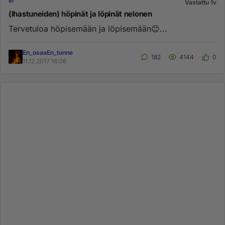
BI
Vastattu 1v
(Ihastuneiden) höpinät ja löpinät nelonen
Tervetuloa höpisemään ja löpisemään😊...
En_osaaEn_tunne
182
4144
0
11.12.2017 16:06