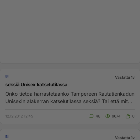
BI
Vastattu 1v
seksiä Unisex katselutilassa
Onko tietoa harrastetaanko Tampereen Rautatienkadun
Unisexin alakerran katselutilassa seksiä? Tai että miten
siihen siel...
12.12.2012 12:45
48
9674
0
BI
Vastattu 1v