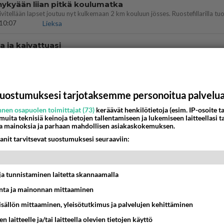
nykyään liian pitkä koulumatka
10:07
Lieksa
a ja kaivattuasi
??
18:50
Ikävä
bisneksillä ei mene hyvin
uostumuksesi tarjotaksemme personoitua palvelu
05:51
Kotimaiset julkkisjuorut
nen osapuolen toimittajat (73)
keräävät henkilötietoja (esim. IP-osoite ta
 muita teknisiä keinoja tietojen tallentamiseen ja lukemiseen laitteellasi t
a mainoksia ja parhaan mahdollisen asiakaskokemuksen.
ies
lleen kun on oikea aika. Sitä ei voi mikään eikä kukaan estää <3 <3
anit tarvitsevat suostumuksesi seuraaviin:
15:01
Ikävä
 Martina Aitolehden isäpuoli on tämä suosittu laulaja
t ja tunnistaminen laitetta skannaamalla
07:23
Kotimaiset julkkisjuorut
ta ja mainonnan mittaaminen
sisällön mittaaminen, yleisötutkimus ja palvelujen kehittäminen
kinen avautui !
n laitteelle ja/tai laitteella olevien tietojen käyttö