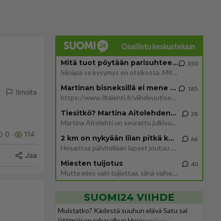
Osallistu keskusteluun
Mitä tuot pöytään parisuhteessa?
350
Siinäpä se kysymys on otsikossa. Mitäpä siis tuot/toisit pöytään parisuhteessa? Oletko mies vai nainen? Koetko sen mitä
Martinan bisneksillä ei mene hyvin
185
Ilmoita
https://www.iltalehti.fi/viihdeuutiset/a/c46da6ab-340f-4790-aaa7-0865eed2336 Yrityksen konkurssihakemus on tullut kärä
Tiesitkö? Martina Aitolehden isäpuoli on tämä suosittu laulaja
28
Martina Aitolehti on seurattu julkisuuden henkilö. Lähipiiriin mahtuu muitakin tunnettuja henkilöitä. Tiesitkö, että Ma
0
114
2 km on nykyään liian pitkä koulumatka
66
Hesarissa päivitellään lapset joutuu nyt kulkemaan 2 km kouluun jösses. Ruostefillarilla tuo matka menee vaikka miten äk
Jaa
Miesten tuijotus
40
Mutta mies vain tuijottaa, siinä vaiheessa käännän itse pään pois. Mikä juttu? Yleensä jos joku tuijottaa tai katsoo, hä
SUOMI24 VIIHDE
Muistatko? Kädestä suuhun elävä Satu sai
jättimäisen rahasalkun Henry-miljonääriltä