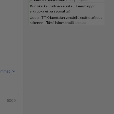
Kun yksi kauhallinen ei riitä... Tämä helppo
arkiruoka ei jää syömättä!
Uuden TTK-juontajan ympärillä epätietoisuus
sakenee - Tämä hämmentää soppaa
immat
5000