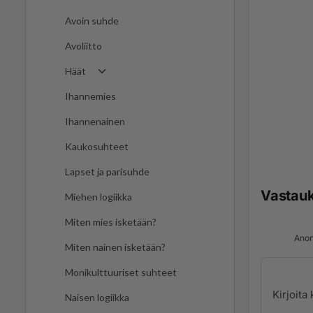
Avoin suhde
Avoliitto
Häät
Ihannemies
Ihannenainen
Kaukosuhteet
Lapset ja parisuhde
Vastau
Miehen logiikka
Miten mies isketään?
Anon
Miten nainen isketään?
Monikulttuuriset suhteet
Naisen logiikka