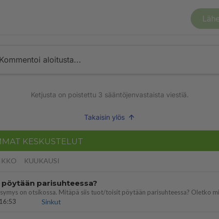
Lähe
Kommentoi aloitusta...
Ketjusta on poistettu
3
sääntöjenvastaista viestiä.
Takaisin ylös
MMAT KESKUSTELUT
IKKO
KUUKAUSI
t pöytään parisuhteessa?
16:53
Sinkut