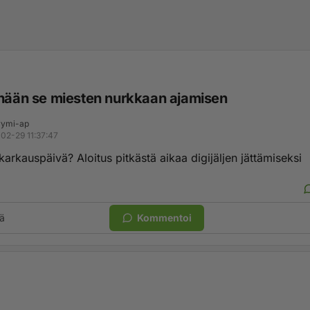
änään se miesten nurkkaan ajamisen
ymi-ap
02-29 11:37:47
 karkauspäivä? Aloitus pitkästä aikaa digijäljen jättämiseksi
ä
Kommentoi