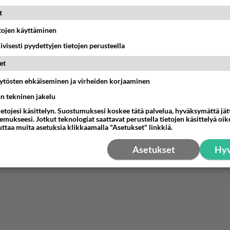
04:27
Judo
t
t hänen ajattelevan sinusta?
etojen käyttäminen
iivisesti pyydettyjen tietojen perusteella
18:30
Ikävä
et
ä kaivattusi on tehnyt?
äytösten ehkäiseminen ja virheiden korjaaminen
13:25
Ikävä
ön tekninen jakelu
ietojesi käsittelyn. Suostumuksesi koskee tätä palvelua, hyväksymättä jä
dän välit
mukseesi. Jotkut teknologiat saattavat perustella tietojen käsittelyä oike
antua tästä?
uttaa muita asetuksia klikkaamalla "Asetukset" linkkiä.
05:34
Ikävä
Asetukset
Hyv