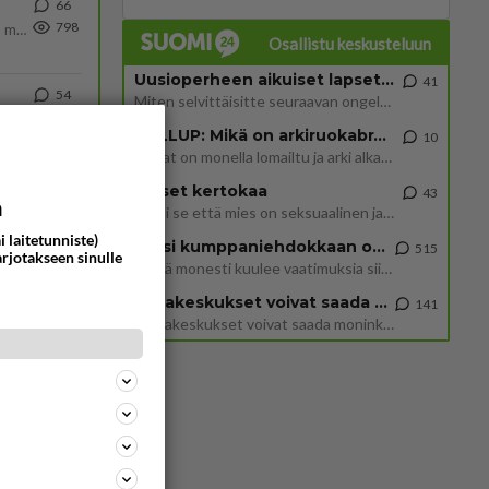
66
798
Hesarissa päivitellään lapset joutuu nyt kulkemaan 2 km kouluun jösses. Ruostefillarilla tuo matka menee vaikka miten äk
Osallistu keskusteluun
Uusioperheen aikuiset lapset tyhjentää jääkaapin käydessään
41
54
Miten selvittäisitte seuraavan ongelman, meillä on uusioperhe, minulla teini-ikäiset lapset ja puolisolla aikuiset, jotk
783
GALLUP: Mikä on arkiruokabravuurisi?
10
Lomat on monella lomailtu ja arki alkaa. Se voi tarkoittaa myös sitä, että grillailut on grillattu ja palataan arjen ruo
185
Naiset kertokaa
43
a
776
https://www.iltalehti.fi/viihdeuutiset/a/c46da6ab-340f-4790-aaa7-0865eed2336 Yrityksen konkurssihakemus on tullut kärä
Miksi se että mies on seksuaalinen ja haluaa seksiä ja te olette hänen mielestänne haluttava on vastenmielistä? Mikä sii
i laitetunniste)
Miksi kumppaniehdokkaan oma elämä on teille ongelma?
515
arjotakseen sinulle
Täällä monesti kuulee vaatimuksia siitä, että kumppaniehdokkaalla ei saisi olla lemmikkejä, lapsia, kavereita, eksiä, su
38
745
Datakeskukset voivat saada moninkertaisesti enemmän palautuksia kuin mitä ne maksavat veroja
141
”Datakeskukset voivat saada moninkertaisesti enemmän palautuksia kuin mitä ne maksavat veroja”, sanoo professori Jussi K
28
715
Martina Aitolehti on seurattu julkisuuden henkilö. Lähipiiriin mahtuu muitakin tunnettuja henkilöitä. Tiesitkö, että Ma
64
664
Olipa hyvä kirjoitus, kiitos. Ongelmat mitkä nostat esille on todellisia ja tämä ylimielisyys totta ja se näkyy kaikessa