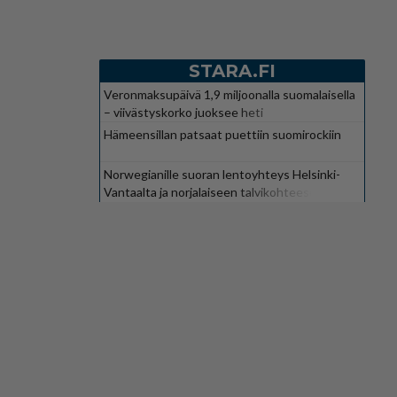
STARA.FI
Veronmaksupäivä 1,9 miljoonalla suomalaisella
– viivästyskorko juoksee heti
Hämeensillan patsaat puettiin suomirockiin
Norwegianille suoran lentoyhteys Helsinki-
Vantaalta ja norjalaiseen talvikohteeseen