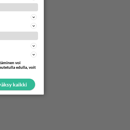
52
662
57
648
59
ttäminen voi
utetulla edulla, voit
641
äksy kaikki