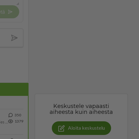
tä
Keskustele vapaasti
aiheesta kuin aiheesta
350
1379
Siinäpä se kysymys on otsikossa. Mitäpä siis tuot/toisit pöytään parisuhteessa? Oletko mies vai nainen? Koetko sen mitä
Aloita keskustelu