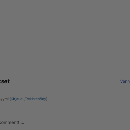
kset
Vanh
yymi (
Kirjaudu
/
Rekisteröidy
)