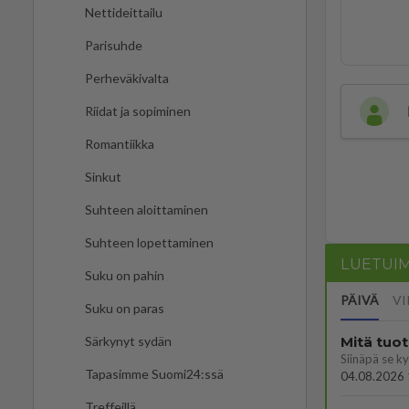
Nettideittailu
Parisuhde
Perheväkivalta
Riidat ja sopiminen
Romantiikka
Sinkut
Suhteen aloittaminen
Suhteen lopettaminen
LUETUI
Suku on pahin
PÄIVÄ
VI
Suku on paras
Mitä tuo
Särkynyt sydän
Tapasimme Suomi24:ssä
04.08.2026 
Treffeillä