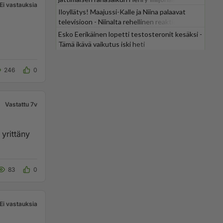
Ei vastauksia
Iloyllätys! Maajussi-Kalle ja Niina palaavat
televisioon - Niinalta rehellinen reaktio:
"KÄÄKS!"
Esko Eerikäinen lopetti testosteronit kesäksi -
Tämä ikävä vaikutus iski heti
246
0
Vastattu 7v
 yrittäny
83
0
Ei vastauksia