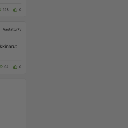
148
0
Vastattu 7v
94
0