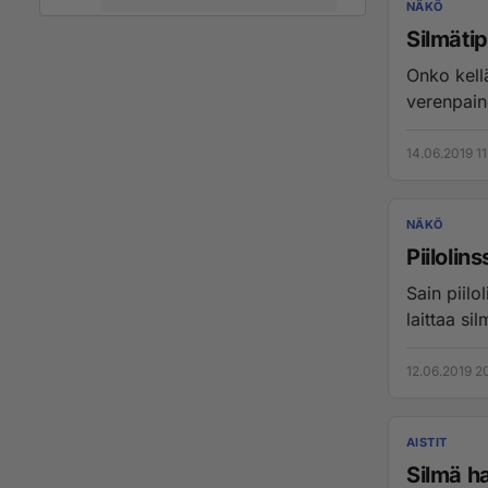
NÄKÖ
Silmäti
Onko kellään tietoa
14.06.2019 11
NÄKÖ
Piilolins
Sain piilo
laittaa sil
12.06.2019 2
AISTIT
Silmä h