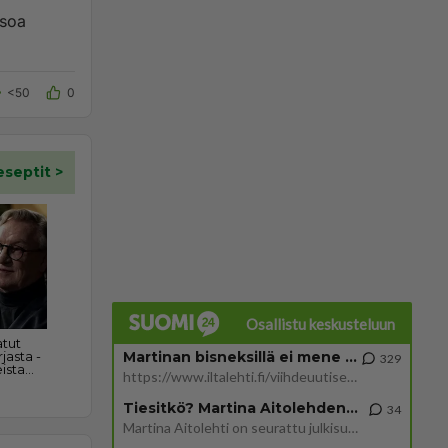
<50
0
Osallistu keskusteluun
Martinan bisneksillä ei mene hyvin
329
https://www.iltalehti.fi/viihdeuutiset/a/c46da6ab-340f-4790-aaa7-0865eed2336 Yrityksen konkurssihakemus on tullut kärä
Tiesitkö? Martina Aitolehden isäpuoli on tämä suosittu laulaja
34
Martina Aitolehti on seurattu julkisuuden henkilö. Lähipiiriin mahtuu muitakin tunnettuja henkilöitä. Tiesitkö, että Ma