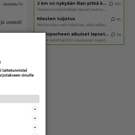
2 km on nykyään liian pitkä koulumatka
107
Vastattu 7v
Hesarissa päivitellään lapset joutuu nyt kulkemaan 2 km kouluun jösses. Ruostefillarilla tuo matka menee vaikka miten äk
Miesten tuijotus
45
 ja useasti
Mutta mies vain tuijottaa, siinä vaiheessa käännän itse pään pois. Mikä juttu? Yleensä jos joku tuijottaa tai katsoo, hä
Uusioperheen aikuiset lapset tyhjentää jääkaapin käydessään
56
Miten selvittäisitte seuraavan ongelman, meillä on uusioperhe, minulla teini-ikäiset lapset ja puolisolla aikuiset, jotk
3448
0
a
i laitetunniste)
arjotakseen sinulle