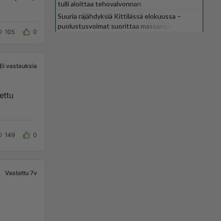
tulli aloittaa tehovalvonnan
Suuria räjähdyksiä Kittilässä elokuussa –
puolustusvoimat suorittaa massaräjäytyksiä
105
0
Ei vastauksia
ettu
149
0
Vastattu 7v