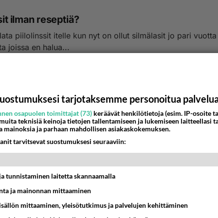
ssit ilman reseptiä?
ilata piilolinssit itelle kun nyt on ollut silmälasit jo pari vuotta
ta joissa en halua...
:42
6
uostumuksesi tarjotaksemme personoitua palvelu
nen osapuolen toimittajat (73)
keräävät henkilötietoja (esim. IP-osoite ta
 muita teknisiä keinoja tietojen tallentamiseen ja lukemiseen laitteellasi t
a mainoksia ja parhaan mahdollisen asiakaskokemuksen.
anit tarvitsevat suostumuksesi seuraaviin:
t ja tunnistaminen laitetta skannaamalla
ta ja mainonnan mittaaminen
sisällön mittaaminen, yleisötutkimus ja palvelujen kehittäminen