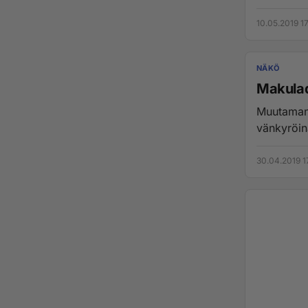
10.05.2019 1
NÄKÖ
Makula
Muutaman vuoden ajan toinen sil
vänkyröinä
30.04.2019 1