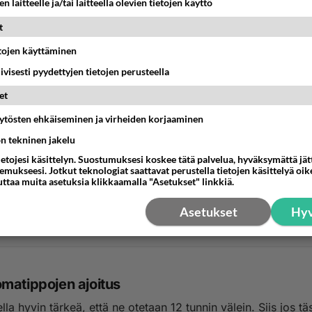
n laitteelle ja/tai laitteella olevien tietojen käyttö
t
etojen käyttäminen
iivisesti pyydettyjen tietojen perusteella
et
äytösten ehkäiseminen ja virheiden korjaaminen
ön tekninen jakelu
n syyt
ietojesi käsittelyn. Suostumuksesi koskee tätä palvelua, hyväksymättä jä
ww.msn.com/fi-fi/uutiset/kotimaa/likinäköisten-määrän-arve
mukseesi. Jotkut teknologiat saattavat perustella tietojen käsittelyä oike
uttaa muita asetuksia klikkaamalla "Asetukset" linkkiä.
en-rajusti-suomessa-–-taustalla-saatt...
Asetukset
Hyv
2:32
0
matippojen ajoitus
la hyvin tärkeä, että ne otetaan 12 tunnin välein. Siis jos täs