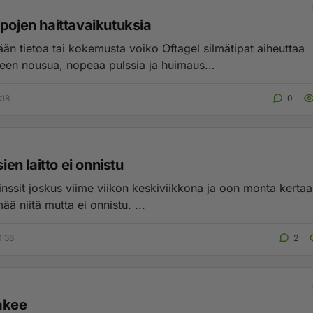
ppojen haittavaikutuksia
 tai kokemusta voiko Oftagel silmätipat aiheuttaa
verenpaineen nousua, nopeaa pulssia ja huimaus...
:18
0
sien laitto ei onnistu
linssit joskus viime viikon keskiviikkona ja oon monta kertaa
mää niitä mutta ei onnistu. ...
0:36
2
akee