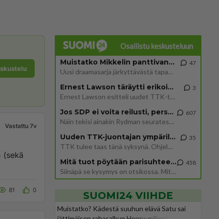
Osallistu keskusteluun
Muistatko Mikkelin panttivankidraaman?
47
eskustelu
Uusi draamasarja järkyttävästä tapauksesta on tulossa. Tositapahtumiin perustuva sarja ammentaa vuoden 1986 Mikkelin pan
Ernest Lawson täräytti erikoisen heiton TTK-lehdistötilaisuudessa: " Onko tässä tarkoituksena...?"
3
Ernest Lawson esitteli uudet TTK-tähtioppilaat ja opettajat torstaina 6.8. lehdistölle. Tulevalla kaudella on yksi hausk
Jos SDP ei voita reilusti, persut kumoavat demokratian Suomesta
607
Näin tekisi ainakin Rydman seuratessaan idolinsa Trumpin mallia https://www.is.fi/politiikka/art-2000012187244.html
Vastattu 7v
Uuden TTK-juontajan ympärillä epätietoisuus sakenee - Nyt MTV hämmentää soppaa
35
TTK tulee taas tänä syksynä. Ohjelman uudet tähtioppilaat julkistetaan torstaina 6. elokuuta klo 14 alkavassa lehdistö
ä
Mitä tuot pöytään parisuhteessa?
458
Siinäpä se kysymys on otsikossa. Mitäpä siis tuot/toisit pöytään parisuhteessa? Oletko mies vai nainen? Koetko sen mitä
81
0
SUOMI24 VIIHDE
Muistatko? Kädestä suuhun elävä Satu sai
jättimäisen rahasalkun Henry-miljonääriltä