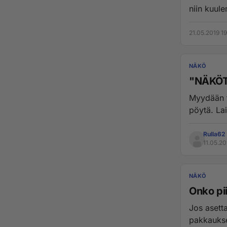
niin kuule
21.05.2019 1
NÄKÖ
"NÄKÖT
Myydään ta
pöytä. Lai
Rulla62
11.05.20
NÄKÖ
Onko pi
Jos asetta
pakkaukse