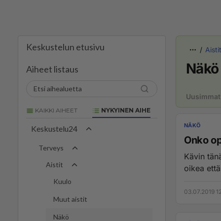
Keskustelun etusivu
Aisti
Näkö
Aiheet listaus
Uusimmat
KAIKKI AIHEET
NYKYINEN AIHE
NÄKÖ
Keskustelu24
Onko op
Terveys
Kävin tänä
Aistit
oikea että
Kuulo
03.07.2019 1
Muut aistit
Näkö