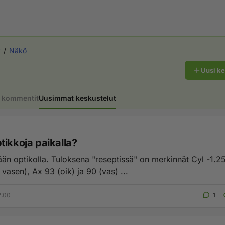
t
Näkö
Uusi k
 kommentit
Uusimmat keskustelut
tikkoja paikalla?
än optikolla. Tuloksena "reseptissä" on merkinnät Cyl -1.25 (sek
 vasen), Ax 93 (oik) ja 90 (vas) ...
2:00
1