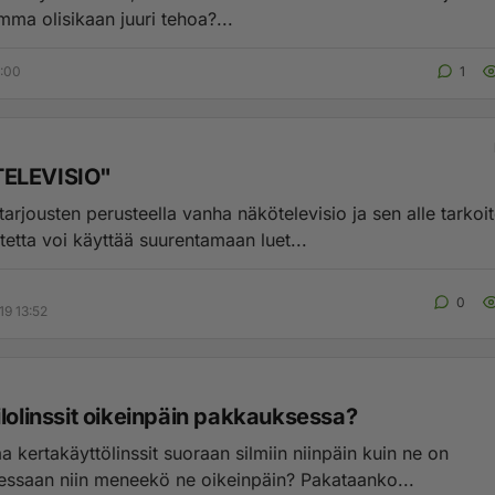
mma olisikaan juuri tehoa?...
9:00
1
ELEVISIO"
rjousten perusteella vanha näkötelevisio ja sen alle tarkoit
tetta voi käyttää suurentamaan luet...
0
19 13:52
ilolinssit oikeinpäin pakkauksessa?
a kertakäyttölinssit suoraan silmiin niinpäin kuin ne on
ssaan niin meneekö ne oikeinpäin? Pakataanko...