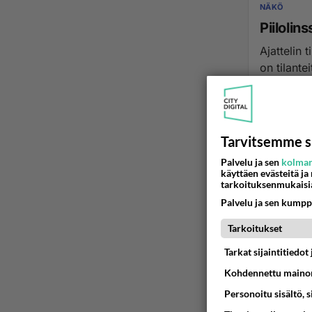
NÄKÖ
Piilolin
Ajattelin t
on tilantei
27.05.2019 11
Tarvitsemme s
Palvelu ja sen
kolman
käyttäen evästeitä ja
tarkoituksenmukaisi
Palvelu ja sen kumpp
Tarkoitukset
Tarkat sijaintitiedo
Kohdennettu mainon
Personoitu sisältö, 