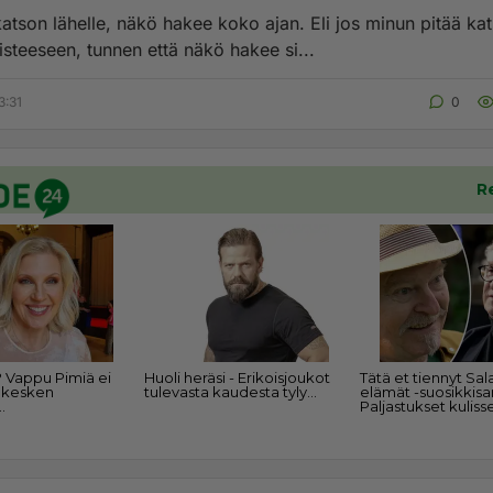
isteeseen, tunnen että näkö hakee si...
3:31
0