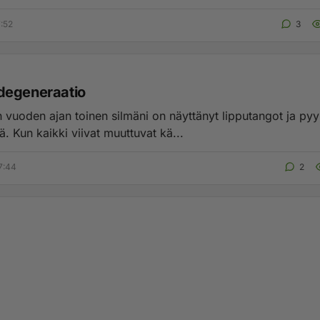
7:52
3
degeneraatio
mäni on näyttänyt lipputangot ja pyykkinarut
. Kun kaikki viivat muuttuvat kä...
7:44
2