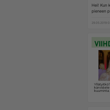
Hei! Kun katson lähelle, näkö hakee koko ajan. Eli jos minun pitää katsoa
pieneen p
29.05.2019 0