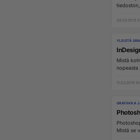
tiedoston,
24.03.2015 0
YLEISTÄ GRA
InDesig
Mistä koh
nopeasta j
11.03.2015 10
GRAFIIKKA 
Photosho
Photoshop 
Mistä se v