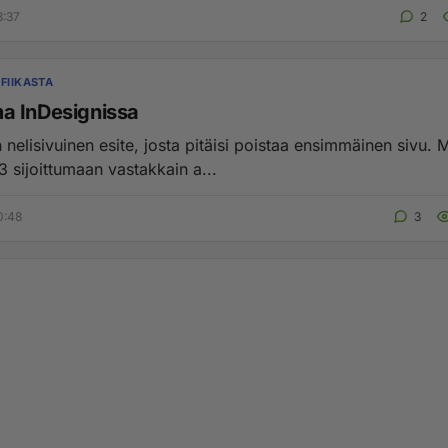
8:37
2
FIIKASTA
 InDesignissa
 nelisivuinen esite, josta pitäisi poistaa ensimmäinen sivu. 
 3 sijoittumaan vastakkain a...
0:48
3