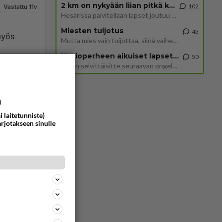
2 km on nykyään liian pitkä koulumatka
102
Vastattu 11v
Hesarissa päivitellään lapset joutuu nyt kulkemaan 2 km kouluun jösses. Ruostefillarilla tuo matka menee vaikka miten äk
Miesten tuijotus
43
myös
Mutta mies vain tuijottaa, siinä vaiheessa käännän itse pään pois. Mikä juttu? Yleensä jos joku tuijottaa tai katsoo, hä
Uusioperheen aikuiset lapset tyhjentää jääkaapin käydessään
50
Miten selvittäisitte seuraavan ongelman, meillä on uusioperhe, minulla teini-ikäiset lapset ja puolisolla aikuiset, jotk
72
0
a
i laitetunniste)
arjotakseen sinulle