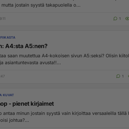
 mutta jostain syystä takapuolella o...
9:11
1
FIIKASTA
n: A4:sta A5:nen?
taa saan muutettua A4-kokoisen sivun A5:seksi? Olisin kiitol
a asiantuntevasta avusta!!...
:47
1
JA KUVAT
p - pienet kirjaimet
antaa minun jostain syystä vain kirjoittaa versaaleilla tällä 
oisi johtua?...