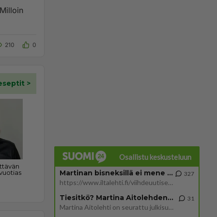
Milloin
210
0
Osallistu keskusteluun
Martinan bisneksillä ei mene hyvin
327
https://www.iltalehti.fi/viihdeuutiset/a/c46da6ab-340f-4790-aaa7-0865eed2336 Yrityksen konkurssihakemus on tullut kärä
Tiesitkö? Martina Aitolehden isäpuoli on tämä suosittu laulaja
31
Martina Aitolehti on seurattu julkisuuden henkilö. Lähipiiriin mahtuu muitakin tunnettuja henkilöitä. Tiesitkö, että Ma