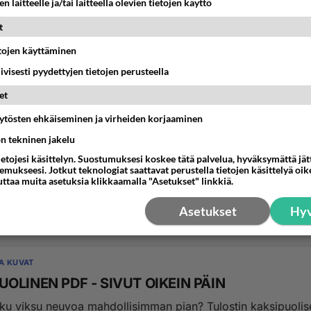
n laitteelle ja/tai laitteella olevien tietojen käyttö
t
etojen käyttäminen
iivisesti pyydettyjen tietojen perusteella
et
äytösten ehkäiseminen ja virheiden korjaaminen
TTELY
ön tekninen jakelu
kö kuvanmuokkaajaa?
ietojesi käsittelyn. Suostumuksesi koskee tätä palvelua, hyväksymättä jä
i muokata yhden kuvan ihonväriä yhdestä kohdasta hieman
mukseesi. Jotkut teknologiat saattavat perustella tietojen käsittelyä oike
uttaa muita asetuksia klikkaamalla "Asetukset" linkkiä.
si. En osaa käyttää mitään muokkausohjelmia jo...
Asetukset
Hyv
5:43
5
JA KUVAT
UOLINEN PDF - SIVUT OIKEIN PÄIN
oku viksu neuvoa mahdollisimman pian? Tulostin kaksipuolis