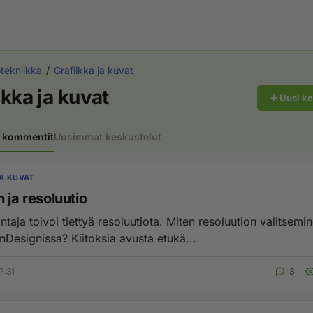
otekniikka
Grafiikka ja kuvat
ikka ja kuvat
Uusi k
 kommentit
Uusimmat keskustelut
JA KUVAT
 ja resoluutio
taja toivoi tiettyä resoluutiota. Miten resoluution valitsemi
nDesignissa? Kiitoksia avusta etukä...
7:31
3