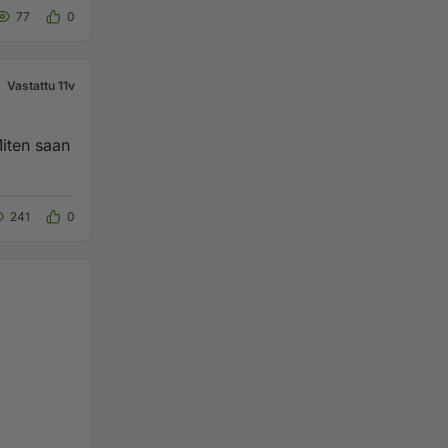
77
0
Vastattu 11v
Miten saan
241
0