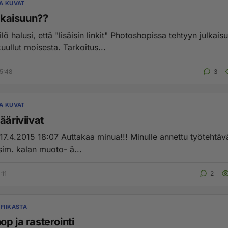
JA KUVAT
ulkaisuun??
lö halusi, että "lisäisin linkit" Photoshopissa tehtyyn julkais
ullut moisesta. Tarkoitus...
5:48
3
JA KUVAT
ääriviivat
sim. kalan muoto- ä...
:11
2
FIIKASTA
p ja rasterointi