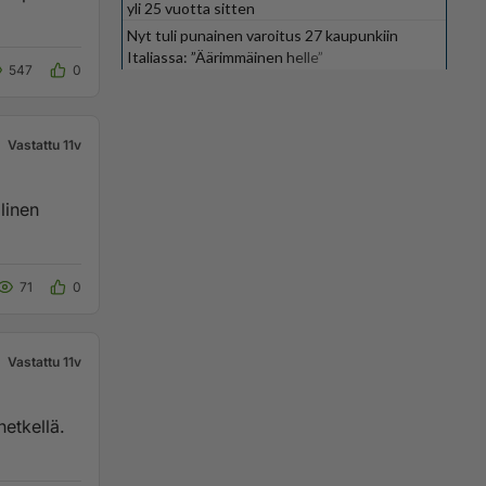
yli 25 vuotta sitten
Nyt tuli punainen varoitus 27 kaupunkiin
Italiassa: ”Äärimmäinen helle”
547
0
Vastattu 11v
linen
71
0
Vastattu 11v
hetkellä.