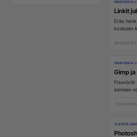
GRAFIIKKA 
Linkit j
Eräs henki
koskaan ku
29.09.2014 0
GRAFIIKKA 
Gimp ja 
Fisunörtti 17.4.2015 18:07 Auttakaa minua!!! Minulle annettu työtehtävä jossa
esineen e
17.04.2015 15
YLEISTÄ GRA
Photosho