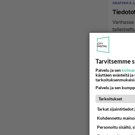
GRAFIIKKA 
Tiedoto
Vanhassa v
tallennett
28.03.2015 0
Tarvitsemme s
Palvelu ja sen
kolman
käyttäen evästeitä ja
tarkoituksenmukaisi
Palvelu ja sen kumpp
Tarkoitukset
Tarkat sijaintitiedo
Kohdennettu mainon
Personoitu sisältö, 