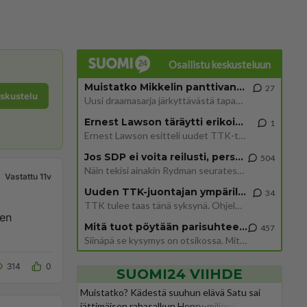
Osallistu keskusteluun
Muistatko Mikkelin panttivankidraaman?
27
eskustelu
Uusi draamasarja järkyttävästä tapauksesta on tulossa. Tositapahtumiin perustuva sarja ammentaa vuoden 1986 Mikkelin pan
Ernest Lawson täräytti erikoisen heiton TTK-lehdistötilaisuudessa: " Onko tässä tarkoituksena...?"
1
Ernest Lawson esitteli uudet TTK-tähtioppilaat ja opettajat torstaina 6.8. lehdistölle. Tulevalla kaudella on yksi hausk
Jos SDP ei voita reilusti, persut kumoavat demokratian Suomesta
504
Näin tekisi ainakin Rydman seuratessaan idolinsa Trumpin mallia https://www.is.fi/politiikka/art-2000012187244.html
Vastattu 11v
Uuden TTK-juontajan ympärillä epätietoisuus sakenee - Nyt MTV hämmentää soppaa
34
TTK tulee taas tänä syksynä. Ohjelman uudet tähtioppilaat julkistetaan torstaina 6. elokuuta klo 14 alkavassa lehdistö
nen
Mitä tuot pöytään parisuhteessa?
457
Siinäpä se kysymys on otsikossa. Mitäpä siis tuot/toisit pöytään parisuhteessa? Oletko mies vai nainen? Koetko sen mitä
314
0
SUOMI24 VIIHDE
Muistatko? Kädestä suuhun elävä Satu sai
jättimäisen rahasalkun Henry-miljonääriltä