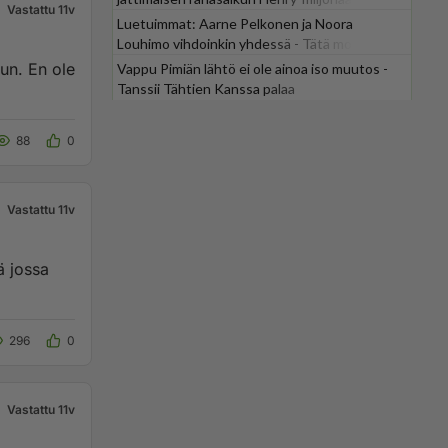
Vastattu 11v
Luetuimmat: Aarne Pelkonen ja Noora
Louhimo vihdoinkin yhdessä - Tätä moni jo
odotti
uun. En ole
Vappu Pimiän lähtö ei ole ainoa iso muutos -
Tanssii Tähtien Kanssa palaa
88
0
Vastattu 11v
296
0
Vastattu 11v