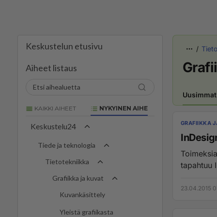
Keskustelun etusivu
Tiet
Grafi
Aiheet listaus
Uusimmat
KAIKKI AIHEET
NYKYINEN AIHE
GRAFIIKKA 
Keskustelu24
InDesign
Tiede ja teknologia
Toimeksian
Tietotekniikka
tapahtuu I
Grafiikka ja kuvat
23.04.2015 0
Kuvankäsittely
Yleistä grafiikasta