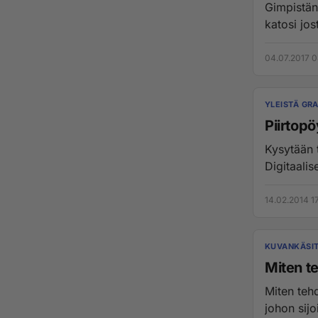
Gimpistäni
katosi jo
04.07.2017 0
YLEISTÄ GRA
Piirtopö
Kysytään t
Digitaalis
14.02.2014 17
KUVANKÄSI
Miten te
Miten tehd
johon sijo