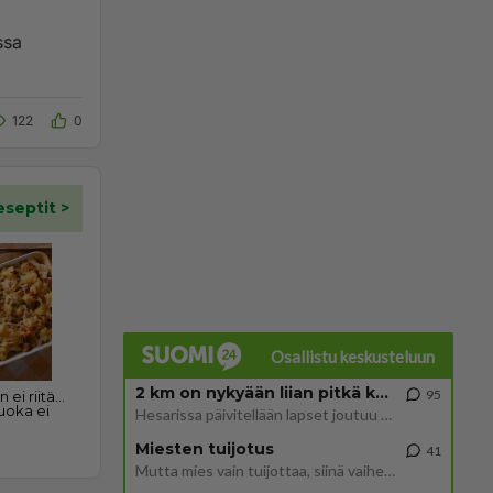
ssa
122
0
Osallistu keskusteluun
2 km on nykyään liian pitkä koulumatka
95
Hesarissa päivitellään lapset joutuu nyt kulkemaan 2 km kouluun jösses. Ruostefillarilla tuo matka menee vaikka miten äk
Miesten tuijotus
41
Mutta mies vain tuijottaa, siinä vaiheessa käännän itse pään pois. Mikä juttu? Yleensä jos joku tuijottaa tai katsoo, hä