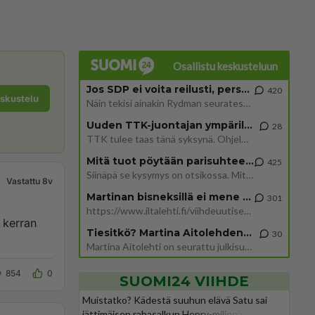
Osallistu keskusteluun
Jos SDP ei voita reilusti, persut kumoavat demokratian Suomesta
420
eskustelu
Näin tekisi ainakin Rydman seuratessaan idolinsa Trumpin mallia https://www.is.fi/politiikka/art-2000012187244.html
Uuden TTK-juontajan ympärillä epätietoisuus sakenee - Nyt MTV hämmentää soppaa
28
TTK tulee taas tänä syksynä. Ohjelman uudet tähtioppilaat julkistetaan torstaina 6. elokuuta klo 14 alkavassa lehdistö
Mitä tuot pöytään parisuhteessa?
425
Siinäpä se kysymys on otsikossa. Mitäpä siis tuot/toisit pöytään parisuhteessa? Oletko mies vai nainen? Koetko sen mitä
Vastattu 8v
Martinan bisneksillä ei mene hyvin
301
https://www.iltalehti.fi/viihdeuutiset/a/c46da6ab-340f-4790-aaa7-0865eed2336 Yrityksen konkurssihakemus on tullut kärä
 kerran
Tiesitkö? Martina Aitolehden isäpuoli on tämä suosittu laulaja
30
Martina Aitolehti on seurattu julkisuuden henkilö. Lähipiiriin mahtuu muitakin tunnettuja henkilöitä. Tiesitkö, että Ma
854
0
SUOMI24 VIIHDE
Muistatko? Kädestä suuhun elävä Satu sai
jättimäisen rahasalkun Henry-miljonääriltä