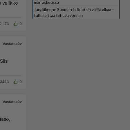
marraskuussa
e valikko
Junaliikenne Suomen ja Ruotsin välillä alkaa –
tulli aloittaa tehovalvonnan
173
0
Vastattu 9v
Siis
3443
0
Vastattu 9v
taso,