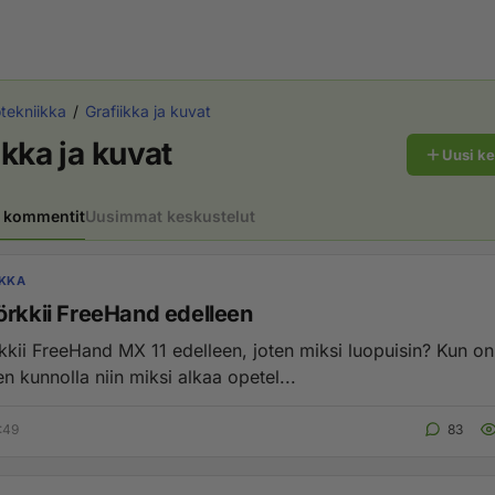
otekniikka
Grafiikka ja kuvat
ikka ja kuvat
Uusi k
 kommentit
Uusimmat keskustelut
IKKA
örkkii FreeHand edelleen
kkii FreeHand MX 11 edelleen, joten miksi luopuisin? Kun on
n kunnolla niin miksi alkaa opetel...
:49
83