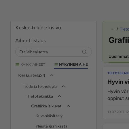
Keskustelun etusivu
Tiet
Grafi
Aiheet listaus
Uusimmat
KAIKKI AIHEET
NYKYINEN AIHE
TIETOTEKNI
Keskustelu24
Hyvin v
Tiede ja teknologia
Hyvin vör
Tietotekniikka
oppinut se
Grafiikka ja kuvat
13.07.2017 12
Kuvankäsittely
Yleistä grafiikasta