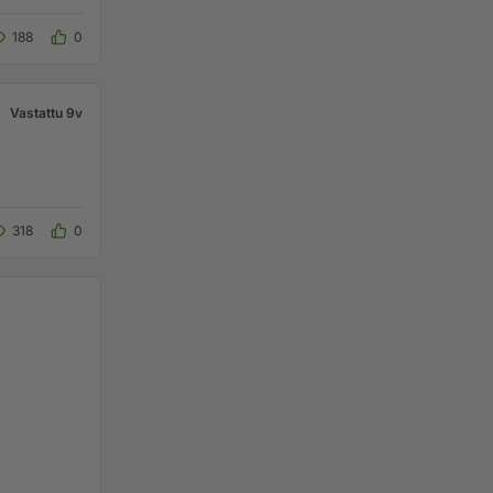
188
0
Vastattu 9v
318
0