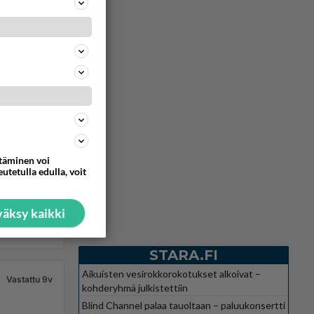
Vastattu 9v
ttäminen voi
utetulla edulla, voit
ton
äksy kaikki
304
0
STARA.FI
Aikuisten vesirokkorokotukset alkoivat –
Vastattu 9v
kohderyhmä julkistettiin
Blind Channel palaa tauoltaan – paluukonsertti