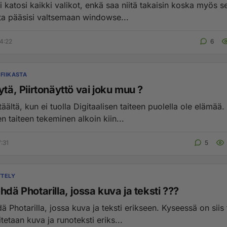
 katosi kaikki valikot, enkä saa niitä takaisin koska myös s
sta pääsisi valtsemaan windowse...
4:22
6
FIIKASTA
ytä, Piirtonäyttö vai joku muu ?
äältä, kun ei tuolla Digitaalisen taiteen puolella ole elämää. 
en taiteen tekeminen alkoin kiin...
:31
5
TTELY
hdä Photarilla, jossa kuva ja teksti ???
ä Photarilla, jossa kuva ja teksti erikseen. Kyseessä on siis 
itetaan kuva ja runoteksti eriks...