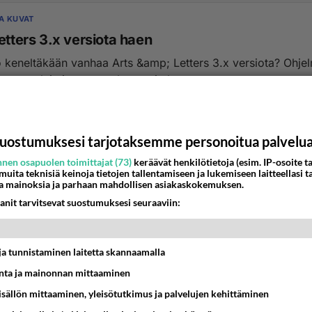
JA KUVAT
etters 3.x versiota haen
ö keneltäkään vanhaa Arts &amp; Letters 3.x versiota? Ohje
 manuaaleja ja asennuskorppuja kym...
:11
3
uostumuksesi tarjotaksemme personoitua palvelu
nen osapuolen toimittajat (73)
keräävät henkilötietoja (esim. IP-osoite ta
 muita teknisiä keinoja tietojen tallentamiseen ja lukemiseen laitteellasi t
a mainoksia ja parhaan mahdollisen asiakaskokemuksen.
anit tarvitsevat suostumuksesi seuraaviin:
t ja tunnistaminen laitetta skannaamalla
ta ja mainonnan mittaaminen
sisällön mittaaminen, yleisötutkimus ja palvelujen kehittäminen