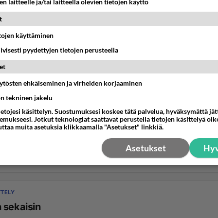
n laitteelle ja/tai laitteella olevien tietojen käyttö
t
etojen käyttäminen
iivisesti pyydettyjen tietojen perusteella
et
äytösten ehkäiseminen ja virheiden korjaaminen
TTELY
ön tekninen jakelu
ovie Studio 14
ietojesi käsittelyn. Suostumuksesi koskee tätä palvelua, hyväksymättä jä
mukseesi. Jotkut teknologiat saattavat perustella tietojen käsittelyä oike
emissa tämän ohjelman käyttäjiä? Kaipaan apua AVI-tiedos
uttaa muita asetuksia klikkaamalla "Asetukset" linkkiä.
sa. Kun ei avaudu ohjelmassa suoraan vaan ...
Asetukset
Hyv
9:56
20
TTELY
 sekaisin