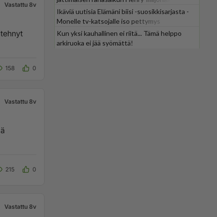
Vastattu 8v
Ikäviä uutisia Elämäni biisi -suosikkisarjasta -
Monelle tv-katsojalle iso pettymys
Kun yksi kauhallinen ei riitä... Tämä helppo
arkiruoka ei jää syömättä!
158
0
Vastattu 8v
ää
215
0
Vastattu 8v