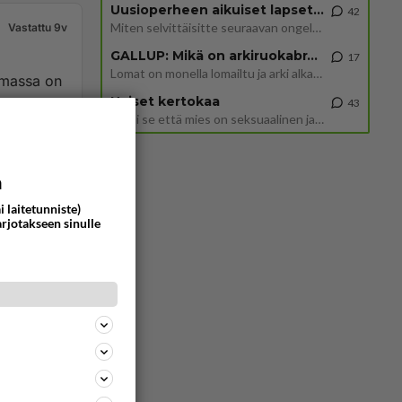
Uusioperheen aikuiset lapset tyhjentää jääkaapin käydessään
42
Miten selvittäisitte seuraavan ongelman, meillä on uusioperhe, minulla teini-ikäiset lapset ja puolisolla aikuiset, jotk
Vastattu 9v
GALLUP: Mikä on arkiruokabravuurisi?
17
Lomat on monella lomailtu ja arki alkaa. Se voi tarkoittaa myös sitä, että grillailut on grillattu ja palataan arjen ruo
lmassa on
Naiset kertokaa
43
Miksi se että mies on seksuaalinen ja haluaa seksiä ja te olette hänen mielestänne haluttava on vastenmielistä? Mikä sii
135
0
a
i laitetunniste)
arjotakseen sinulle