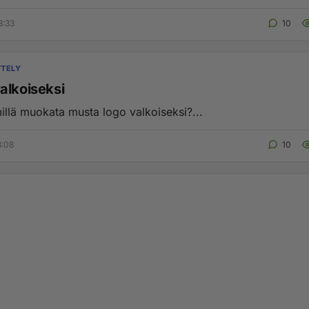
3:33
10
TTELY
alkoiseksi
millä muokata musta logo valkoiseksi?...
3:08
10