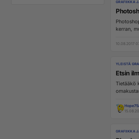
GRAFIIKKA 
Photosh
Photoshop: 
kerran, mu
10.08.2017 0
YLEISTÄ GRA
Etsin il
Tietääkö k
Hope75
15.08.2
GRAFIIKKA 