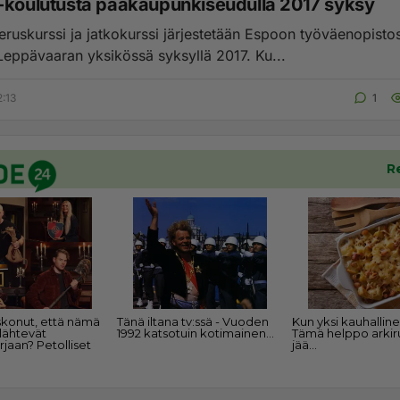
-koulutusta pääkaupunkiseudulla 2017 syksy
eruskurssi ja jatkokurssi järjestetään Espoon työväenopisto
Leppävaaran yksikössä syksyllä 2017. Ku...
2:13
1