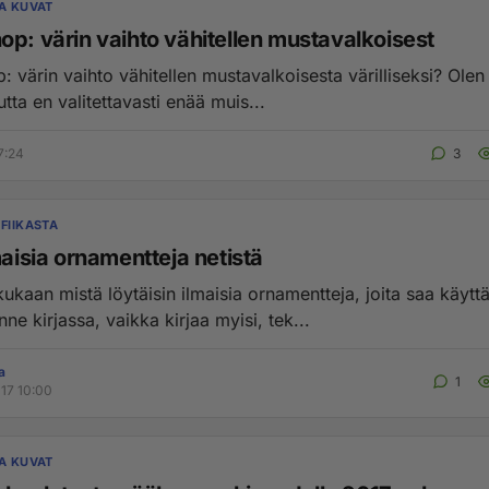
JA KUVAT
op: värin vaihto vähitellen mustavalkoisest
värin vaihto vähitellen mustavalkoisesta värilliseksi? Olen tehnyt
tta en valitettavasti enää muis...
7:24
3
FIIKASTA
maisia ornamentteja netistä
ukaan mistä löytäisin ilmaisia ornamentteja, joita saa käytt
omakustanne kirjassa, vaikka kirjaa myisi, tek...
a
1
017 10:00
JA KUVAT