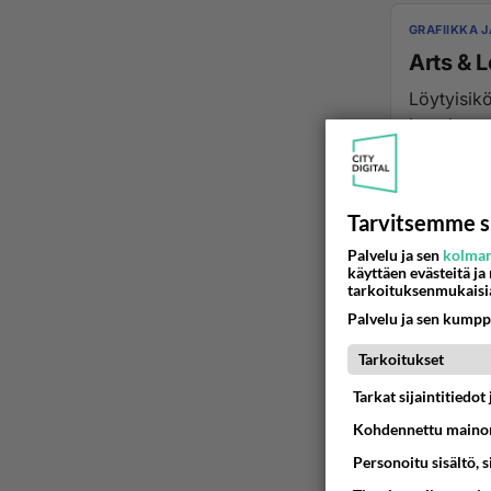
GRAFIIKKA 
Arts & L
Löytyisik
iso nippu
31.07.2017 08
Tarvitsemme s
Palvelu ja sen
kolman
käyttäen evästeitä ja
tarkoituksenmukaisi
Palvelu ja sen kumpp
Tarkoitukset
Tarkat sijaintitiedo
Kohdennettu mainon
Personoitu sisältö, 