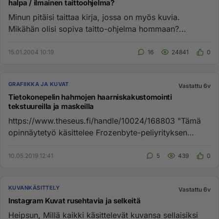
halpa / ilmainen taittoohjelma?
Minun pitäisi taittaa kirja, jossa on myös kuvia.
Mikähän olisi sopiva taitto-ohjelma hommaan?...
15.01.2004 10:19
16
24841
0
GRAFIIKKA JA KUVAT
Vastattu 6v
Tietokonepelin hahmojen haarniskakustomointi
tekstuureilla ja maskeilla
https://www.theseus.fi/handle/10024/168803 "Tämä
opinnäytetyö käsittelee Frozenbyte-peliyrityksen
massiivisen avaruuspe...
10.05.2019 12:41
5
439
0
KUVANKÄSITTELY
Vastattu 6v
Instagram Kuvat rusehtavia ja selkeitä
Heipsun, Millä kaikki käsittelevät kuvansa sellaisiksi