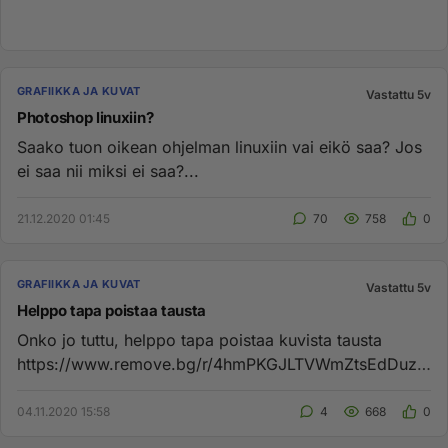
GRAFIIKKA JA KUVAT
Vastattu 5v
Photoshop linuxiin?
Saako tuon oikean ohjelman linuxiin vai eikö saa? Jos
ei saa nii miksi ei saa?...
21.12.2020 01:45
70
758
0
GRAFIIKKA JA KUVAT
Vastattu 5v
Helppo tapa poistaa tausta
Onko jo tuttu, helppo tapa poistaa kuvista tausta
https://www.remove.bg/r/4hmPKGJLTVWmZtsEdDuz4
4Hj (ja kyllä, molemmat...
04.11.2020 15:58
4
668
0