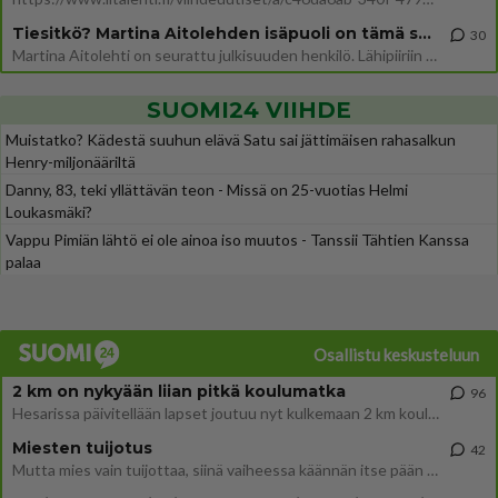
Tiesitkö? Martina Aitolehden isäpuoli on tämä suosittu laulaja
30
Martina Aitolehti on seurattu julkisuuden henkilö. Lähipiiriin mahtuu muitakin tunnettuja henkilöitä. Tiesitkö, että Ma
SUOMI24 VIIHDE
Muistatko? Kädestä suuhun elävä Satu sai jättimäisen rahasalkun
Henry-miljonääriltä
Danny, 83, teki yllättävän teon - Missä on 25-vuotias Helmi
Loukasmäki?
Vappu Pimiän lähtö ei ole ainoa iso muutos - Tanssii Tähtien Kanssa
palaa
Osallistu keskusteluun
2 km on nykyään liian pitkä koulumatka
96
Hesarissa päivitellään lapset joutuu nyt kulkemaan 2 km kouluun jösses. Ruostefillarilla tuo matka menee vaikka miten äk
Miesten tuijotus
42
Mutta mies vain tuijottaa, siinä vaiheessa käännän itse pään pois. Mikä juttu? Yleensä jos joku tuijottaa tai katsoo, hä