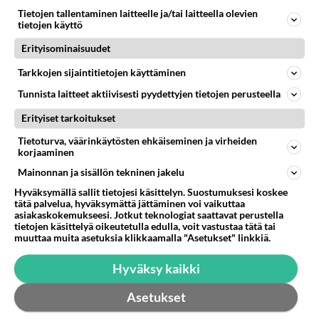
Tietojen tallentaminen laitteelle ja/tai laitteella olevien
sanokaa osoite mistä se voisi löytyä :D. Itse haen
tietojen käyttö
kaikki ohjelmat...
Erityisominaisuudet
13.08.2002 12:42
18
8450
0
Tarkkojen sijaintitietojen käyttäminen
Tunnista laitteet aktiivisesti pyydettyjen tietojen perusteella
Erityiset tarkoitukset
Tietoturva, väärinkäytösten ehkäiseminen ja virheiden
korjaaminen
Mainonnan ja sisällön tekninen jakelu
Hyväksymällä sallit tietojesi käsittelyn. Suostumuksesi koskee
tätä palvelua, hyväksymättä jättäminen voi vaikuttaa
asiakaskokemukseesi. Jotkut teknologiat saattavat perustella
tietojen käsittelyä oikeutetulla edulla, voit vastustaa tätä tai
muuttaa muita asetuksia klikkaamalla "Asetukset" linkkiä.
Hyväksy kaikki
Asetukset