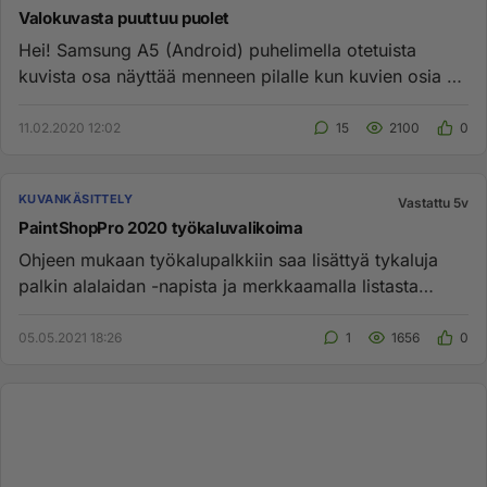
Valokuvasta puuttuu puolet
Hei! Samsung A5 (Android) puhelimella otetuista
kuvista osa näyttää menneen pilalle kun kuvien osia on
vihreänä, ruskean...
11.02.2020 12:02
15
2100
0
KUVANKÄSITTELY
Vastattu 5v
PaintShopPro 2020 työkaluvalikoima
Ohjeen mukaan työkalupalkkiin saa lisättyä tykaluja
palkin alalaidan -napista ja merkkaamalla listasta
halutut työkalu...
05.05.2021 18:26
1
1656
0