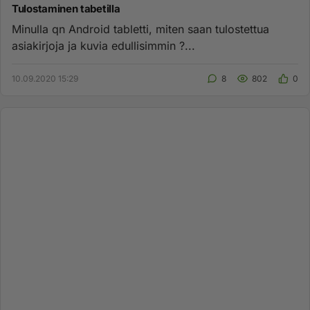
Tulostaminen tabetilla
Minulla qn Android tabletti, miten saan tulostettua
asiakirjoja ja kuvia edullisimmin ?...
10.09.2020 15:29
8
802
0