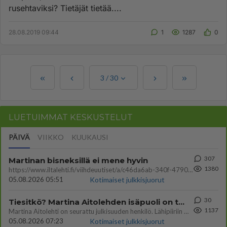
rusehtaviksi? Tietäjät tietää....
28.08.2019 09:44
1
1287
0
3
/
30
LUETUIMMAT KESKUSTELUT
PÄIVÄ
VIIKKO
KUUKAUSI
307
Martinan bisneksillä ei mene hyvin
1380
https://www.iltalehti.fi/viihdeuutiset/a/c46da6ab-340f-4790-aaa7-0865eed2336 Yrityksen konkurssihakemus on tullut kärä
05.08.2026 05:51
Kotimaiset julkkisjuorut
30
Tiesitkö? Martina Aitolehden isäpuoli on tämä suosittu laulaja
1137
Martina Aitolehti on seurattu julkisuuden henkilö. Lähipiiriin mahtuu muitakin tunnettuja henkilöitä. Tiesitkö, että Ma
05.08.2026 07:23
Kotimaiset julkkisjuorut