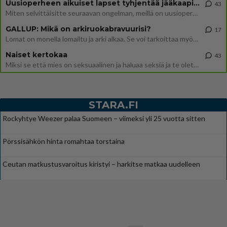
Uusioperheen aikuiset lapset tyhjentää jääkaapin käydessään
43
Miten selvittäisitte seuraavan ongelman, meillä on uusioperhe, minulla teini-ikäiset lapset ja puolisolla aikuiset, jotk
GALLUP: Mikä on arkiruokabravuurisi?
17
Lomat on monella lomailtu ja arki alkaa. Se voi tarkoittaa myös sitä, että grillailut on grillattu ja palataan arjen ruo
Naiset kertokaa
43
Miksi se että mies on seksuaalinen ja haluaa seksiä ja te olette hänen mielestänne haluttava on vastenmielistä? Mikä sii
STARA.FI
Rockyhtye Weezer palaa Suomeen – viimeksi yli 25 vuotta sitten
Pörssisähkön hinta romahtaa torstaina
Ceutan matkustusvaroitus kiristyi – harkitse matkaa uudelleen