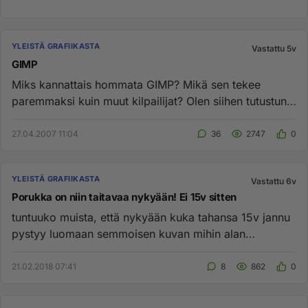
YLEISTÄ GRAFIIKASTA
Vastattu 5v
GIMP
Miks kannattais hommata GIMP? Mikä sen tekee
paremmaksi kuin muut kilpailijat? Olen siihen tutustunut
erilaisten artikke...
27.04.2007 11:04
36
2747
0
YLEISTÄ GRAFIIKASTA
Vastattu 6v
Porukka on niin taitavaa nykyään! Ei 15v sitten
tuntuuko muista, että nykyään kuka tahansa 15v jannu
pystyy luomaan semmoisen kuvan mihin alan
ammattilaiset olisivat 10...
21.02.2018 07:41
8
862
0