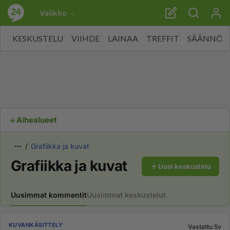
Valikko
KESKUSTELU
VIIHDE
LAINAA
TREFFIT
SÄÄNNÖT
Aihealueet
Grafiikka ja kuvat
Grafiikka ja kuvat
Uusi keskustelu
Uusimmat kommentit
Uusimmat keskustelut
KUVANKÄSITTELY
Vastattu 5v