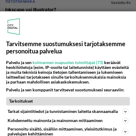
TIETOTEKNIIKKA
Vastattu 6v
Inkscape vai Illustrator?
Kumpi helpompi sisäistää? Yksilöllistä joo.. kokeilen
vain toista, MacOS....
01.03.2020 14:18
4
237
0
Tarvitsemme suostumuksesi tarjotaksemme
personoitua palvelua
GRAFIIKKA JA KUVAT
Vastattu 6v
Palvelu ja sen
kolmannen osapuolen toimittajat (73)
keräävät
henkilötietoja (esim. IP-osoite tai laitetunniste) käyttäen evästeitä
miten otetaan vieritys kuva tietokoneella.
ja muita teknisiä keinoja tietojen tallentamiseen ja lukemiseen
esim s24 sivulta,olisko siihen jotain apu
laitteellasi tarjotakseen sinulle tarkoituksenmukaisia mainoksia
ja parhaan mahdollisen asiakaskokemuksen.
ohjelmaa.win10...
Palvelu ja sen kumppanit tarvitsevat suostumuksesi seuraaviin:
17.03.2020 18:09
5
911
0
Tarkoitukset
Tarkat sijaintitiedot ja tunnistaminen laitetta skannaamalla
YLEISTÄ GRAFIIKASTA
Vastattu 6v
Kohdennettu mainonta ja mainonnan mittaaminen
Helppo Animaation teko ohjelma?
Personoitu sisältö, sisällön mittaaminen, yleisötutkimus ja
palvelujen kehittäminen
Kertokaa joku tosi helppo animaation teko ohjelma, ja