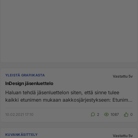
YLEISTÄ GRAFIIKASTA
Vastattu 5v
InDesign jäsenluettelo
Haluan tehdä jäsenluettelon siten, että sinne tulee
kaikki etunimen mukaan aakkosjärjestykseen: Etunimi
Sukunimi ...
10.02.2021 17:10
2
1087
0
KUVANKÄSITTELY
Vastattu 5v