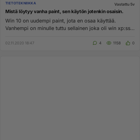
TIETOTEKNIIKKA
Vastattu 5v
Mistä löytyy vanha paint, sen käytön jotenkin osaisin.
Win 10 on uudempi paint, jota en osaa käyttää.
Vanhempi on minulle tuttu sellainen joka oli win xp:ssä.
Nyt olisi hieman...
02.11.2020 18:47
4
1158
0