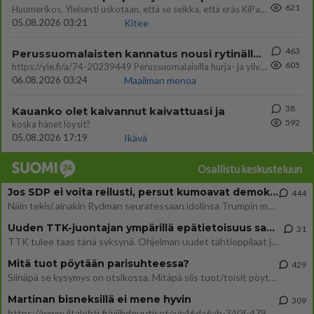
621
Huumerikos. Yleisesti uskotaan, että se seikka, että eräs KiPan pelaaja kärähtää huumeista, on vain jäävuoren huippu. M
05.08.2026 03:21
Kitee
463
Perussuomalaisten kannatus nousi rytinällä Ylen tänään julkaisemassa tuoreimmassa gallup-kyselyssä.
605
https://yle.fi/a/74-20239449 Perussuomalaisilla hurja- ja ylivoimaisesti suurin nousu tässä uudessa Ylen gallupissa. Kyl
06.08.2026 03:24
Maailman menoa
38
Kauanko olet kaivannut kaivattuasi ja
592
koska hänet löysit?
05.08.2026 17:19
Ikävä
Osallistu keskusteluun
Jos SDP ei voita reilusti, persut kumoavat demokratian Suomesta
444
Näin tekisi ainakin Rydman seuratessaan idolinsa Trumpin mallia https://www.is.fi/politiikka/art-2000012187244.html
Uuden TTK-juontajan ympärillä epätietoisuus sakenee - Nyt MTV hämmentää soppaa
31
TTK tulee taas tänä syksynä. Ohjelman uudet tähtioppilaat julkistetaan torstaina 6. elokuuta klo 14 alkavassa lehdistö
Mitä tuot pöytään parisuhteessa?
429
Siinäpä se kysymys on otsikossa. Mitäpä siis tuot/toisit pöytään parisuhteessa? Oletko mies vai nainen? Koetko sen mitä
Martinan bisneksillä ei mene hyvin
309
https://www.iltalehti.fi/viihdeuutiset/a/c46da6ab-340f-4790-aaa7-0865eed2336 Yrityksen konkurssihakemus on tullut kärä