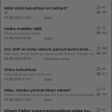
62
Mitä töitä kaivattusi on tehnyt?
902
😅
05.08.2026 13:25
Ikävä
72
Voiko meidän välit
901
Koskaan parantua tästä?
05.08.2026 05:34
Ikävä
444
Jos SDP ei voita reilusti, persut kumoavat demokratian Suomesta
837
Näin tekisi ainakin Rydman seuratessaan idolinsa Trumpin mallia https://www.is.fi/politiikka/art-2000012187244.html
06.08.2026 09:02
Maailman menoa
48
Onko kaivattusi
671
Kummallinen jossakin suhteessa?
05.08.2026 17:47
Ikävä
73
Mies, olenko ymmärtänyt oikein?
625
Ystävyys/salainen suhde/molemmat ovat täysin poissuljettuja asioita? Nainen
05.08.2026 11:40
Ikävä
92
Kiteen Pallon superpesisjoukkue pelaa huumeiden vaikutuksen alaisena