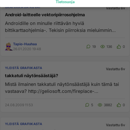
Tietosuoja
GRAFIIKKA JA KUVAT
Vastattu 6v
Android-laitteelle vektoripiirrosohjelma
Androidille on minulle riittävän hyviä
bittikarttaohjelmia-. Tekisin piirroksia mieluimmin
aluksi vektoriohjelmalla. Ku...
Tapio-Huuhaa
19
136
0
26.01.2020 19:48
YLEISTÄ GRAFIIKASTA
Vastattu 6v
takkatuli näytönsäästäjä?
Mistä ilmainen takkatuli näytönsäästäjä kuin tämä tai
vastaava? http://geliosoft.com/fireplace-
screensaver/index.html N...
24.08.2009 11:53
5
3882
0
YLEISTÄ GRAFIIKASTA
Vastattu 6v