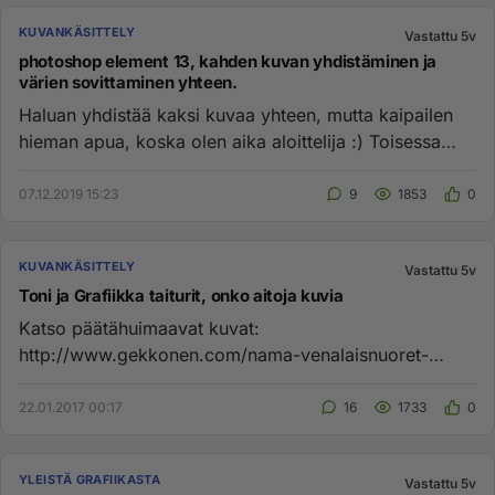
KUVANKÄSITTELY
Vastattu 5v
photoshop element 13, kahden kuvan yhdistäminen ja
värien sovittaminen yhteen.
Haluan yhdistää kaksi kuvaa yhteen, mutta kaipailen
hieman apua, koska olen aika aloittelija :) Toisessa
kuvassa taivas ...
07.12.2019 15:23
9
1853
0
KUVANKÄSITTELY
Vastattu 5v
Toni ja Grafiikka taiturit, onko aitoja kuvia
Katso päätähuimaavat kuvat:
http://www.gekkonen.com/nama-venalaisnuoret-
ottavat-maailman-vaarallisimpia-selfieita-katso-...
22.01.2017 00:17
16
1733
0
YLEISTÄ GRAFIIKASTA
Vastattu 5v