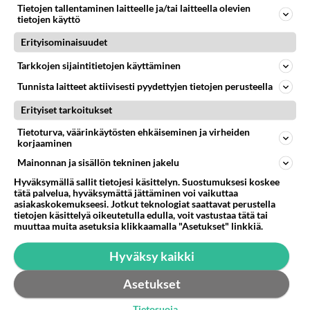
olisko täällä ketää halukkaita
Tietojen tallentaminen laitteelle ja/tai laitteella olevien
mallintamaan,textuuraamaan erääseen battlefield2
tietojen käyttö
modiin aseita/rakennuksia... ?...
Erityisominaisuudet
14.08.2010 17:14
2
373
0
Tarkkojen sijaintitietojen käyttäminen
Tunnista laitteet aktiivisesti pyydettyjen tietojen perusteella
Erityiset tarkoitukset
Tietoturva, väärinkäytösten ehkäiseminen ja virheiden
korjaaminen
Mainonnan ja sisällön tekninen jakelu
Hyväksymällä sallit tietojesi käsittelyn. Suostumuksesi koskee
tätä palvelua, hyväksymättä jättäminen voi vaikuttaa
asiakaskokemukseesi. Jotkut teknologiat saattavat perustella
tietojen käsittelyä oikeutetulla edulla, voit vastustaa tätä tai
muuttaa muita asetuksia klikkaamalla "Asetukset" linkkiä.
Hyväksy kaikki
Asetukset
Tietosuoja