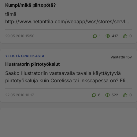
Kumpi/mikä piirtopötä?
tämä
http://www.netanttila.com/webapp/wcs/stores/servlet/
ProductDisplay?
productId=544512&storeId=1444&catalogId=1444&sh
29.05.2010 15:50
1
417
0
o...
YLEISTÄ GRAFIIKASTA
Vastattu 15v
Illustratorin piirtotyökalut
Saako Illustratoriin vastaavalla tavalla käyttäytyviä
piirtotyökaluja kuin Corelissa tai Inkscapessa on? Eli
käytännöss...
22.05.2010 10:17
6
522
0