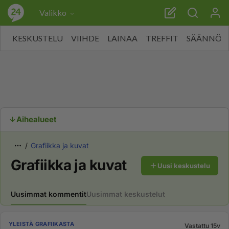
Valikko
KESKUSTELU
VIIHDE
LAINAA
TREFFIT
SÄÄNNÖT
Aihealueet
Grafiikka ja kuvat
Grafiikka ja kuvat
Uusi keskustelu
Uusimmat kommentit
Uusimmat keskustelut
YLEISTÄ GRAFIIKASTA
Vastattu 15v