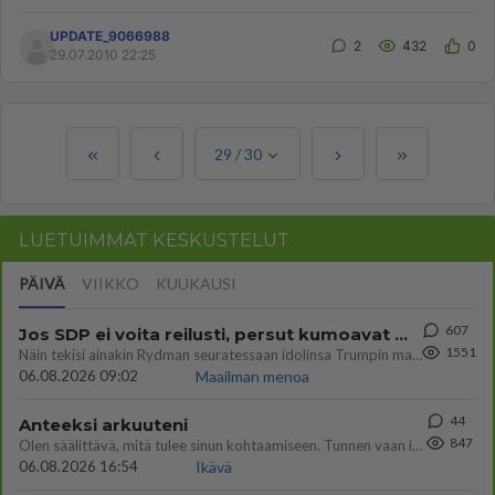
etukäteen!...
UPDATE_9066988
2
432
0
29.07.2010 22:25
29
/
30
LUETUIMMAT KESKUSTELUT
PÄIVÄ
VIIKKO
KUUKAUSI
607
Jos SDP ei voita reilusti, persut kumoavat demokratian Suomesta
1551
Näin tekisi ainakin Rydman seuratessaan idolinsa Trumpin mallia https://www.is.fi/politiikka/art-2000012187244.html
06.08.2026 09:02
Maailman menoa
44
Anteeksi arkuuteni
847
Olen säälittävä, mitä tulee sinun kohtaamiseen. Tunnen vaan itseni todella epävarmaksi sun kanssa. Jos minun olisi pitän
06.08.2026 16:54
Ikävä