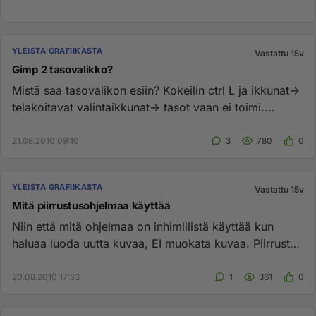
YLEISTÄ GRAFIIKASTA
Vastattu 15v
Gimp 2 tasovalikko?
Mistä saa tasovalikon esiin? Kokeilin ctrl L ja ikkunat->
telakoitavat valintaikkunat-> tasot vaan ei toimi....
21.08.2010 09:10
3
780
0
YLEISTÄ GRAFIIKASTA
Vastattu 15v
Mitä piirrustusohjelmaa käyttää
Niin että mitä ohjelmaa on inhimillistä käyttää kun
haluaa luoda uutta kuvaa, EI muokata kuvaa. Piirrustus
pöytää olen h...
20.08.2010 17:53
1
361
0