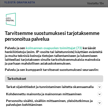
YLEISTÄ GRAFIIKASTA
Vastattu 15v
Warp tool Photo-paintille
Hei! Olen nyt kuukauden leikkinyt Corel photo-
paintilla, sitä ennen pelailin Gimpillä (joka on muuten
tosi hyvä ilmaiso...
Tarvitsemme suostumuksesi tarjotaksemme
29.10.2009 16:29
1
477
0
personoitua palvelua
Palvelu ja sen
kolmannen osapuolen toimittajat (73)
keräävät
KUVANKÄSITTELY
Vastattu 15v
henkilötietoja (esim. IP-osoite tai laitetunniste) käyttäen evästeitä
Photoshop CS2 ja Win7 x64
ja muita teknisiä keinoja tietojen tallentamiseen ja lukemiseen
laitteellasi tarjotakseen sinulle tarkoituksenmukaisia mainoksia
Onko kenelläkään kokemusta, että toimiiko Photoshop
ja parhaan mahdollisen asiakaskokemuksen.
CS2 kunnolla Windows 7 x64 -järjestelmissä?
Palvelu ja sen kumppanit tarvitsevat suostumuksesi seuraaviin:
Windows Vistassa kysyine...
Tarkoitukset
13.02.2010 19:25
1
719
0
Tarkat sijaintitiedot ja tunnistaminen laitetta skannaamalla
Kohdennettu mainonta ja mainonnan mittaaminen
YLEISTÄ GRAFIIKASTA
Vastattu 15v
Personoitu sisältö, sisällön mittaaminen, yleisötutkimus ja
olisko täällä ketään?
palvelujen kehittäminen