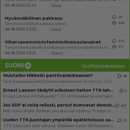
05.08.2026 21:15
Ikävä
29
Hyvännäköinen pakkaus
498
Olet hyvännäköinen pakkaus nainen.
06.08.2026 13:03
Ikävä
158
Vihervasemmistofeministinaisasianaiset
477
Tulevat tänne palstalle haukkumaan miehiä ja naljailemaan miehelle, kehuvat olevansa heitä parempia. Itse asuvat MIEHE
06.08.2026 12:01
Sinkut
Osallistu keskusteluun
Muistatko Mikkelin panttivankidraaman?
48
Uusi draamasarja järkyttävästä tapauksesta on tulossa. Tositapahtumiin perustuva sarja ammentaa vuoden 1986 Mikkelin pan
Ernest Lawson täräytti erikoisen heiton TTK-lehdistötilaisuudessa: " Onko tässä tarkoituksena...?"
3
Ernest Lawson esitteli uudet TTK-tähtioppilaat ja opettajat torstaina 6.8. lehdistölle. Tulevalla kaudella on yksi hausk
Jos SDP ei voita reilusti, persut kumoavat demokratian Suomesta
607
Näin tekisi ainakin Rydman seuratessaan idolinsa Trumpin mallia https://www.is.fi/politiikka/art-2000012187244.html
Uuden TTK-juontajan ympärillä epätietoisuus sakenee - Nyt MTV hämmentää soppaa
35
TTK tulee taas tänä syksynä. Ohjelman uudet tähtioppilaat julkistetaan torstaina 6. elokuuta klo 14 alkavassa lehdistö