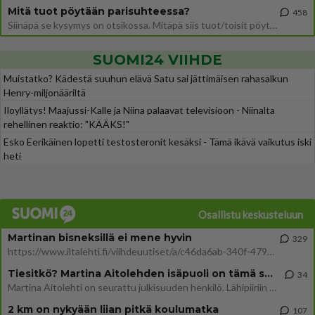
Mitä tuot pöytään parisuhteessa?
458
Siinäpä se kysymys on otsikossa. Mitäpä siis tuot/toisit pöytään parisuhteessa? Oletko mies vai nainen? Koetko sen mitä
SUOMI24 VIIHDE
Muistatko? Kädestä suuhun elävä Satu sai jättimäisen rahasalkun
Henry-miljonääriltä
Iloyllätys! Maajussi-Kalle ja Niina palaavat televisioon - Niinalta
rehellinen reaktio: "KÄÄKS!"
Esko Eerikäinen lopetti testosteronit kesäksi - Tämä ikävä vaikutus iski
heti
Osallistu keskusteluun
Martinan bisneksillä ei mene hyvin
329
https://www.iltalehti.fi/viihdeuutiset/a/c46da6ab-340f-4790-aaa7-0865eed2336 Yrityksen konkurssihakemus on tullut kärä
Tiesitkö? Martina Aitolehden isäpuoli on tämä suosittu laulaja
34
Martina Aitolehti on seurattu julkisuuden henkilö. Lähipiiriin mahtuu muitakin tunnettuja henkilöitä. Tiesitkö, että Ma
2 km on nykyään liian pitkä koulumatka
107