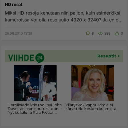
HD resot
Miksi HD resoja kehutaan niin paljon, kuin esimerkiksi
kameroissa voi olla resoluutio 4320 x 3240? Ja en oo
varma, mut j...
26.08.2010 13:38
8
399
0