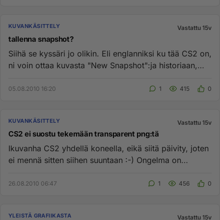
KUVANKÄSITTELY
Vastattu 15v
tallenna snapshot?
Siihä se kyssäri jo olikin. Eli englanniksi ku tää CS2 on,
ni voin ottaa kuvasta "New Snapshot":ja historiaan,
mutta ei ...
05.08.2010 16:20
1
415
0
KUVANKÄSITTELY
Vastattu 15v
CS2 ei suostu tekemään transparent png:tä
Ikuvanha CS2 yhdellä koneella, eikä siitä päivity, joten
ei mennä sitten siihen suuntaan :-) Ongelma on
seuraava: Yritä...
26.08.2010 06:47
1
456
0
YLEISTÄ GRAFIIKASTA
Vastattu 15v