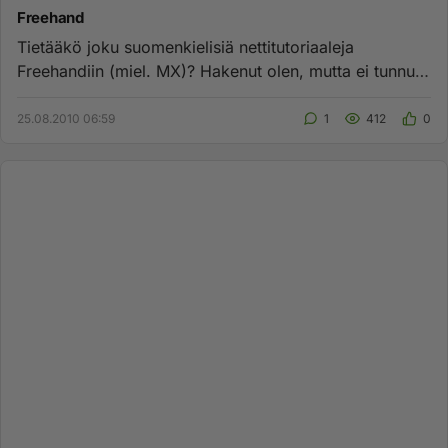
Freehand
Tietääkö joku suomenkielisiä nettitutoriaaleja
Freehandiin (miel. MX)? Hakenut olen, mutta ei tunnu
löytyvän kivien alta...
25.08.2010 06:59
1
412
0