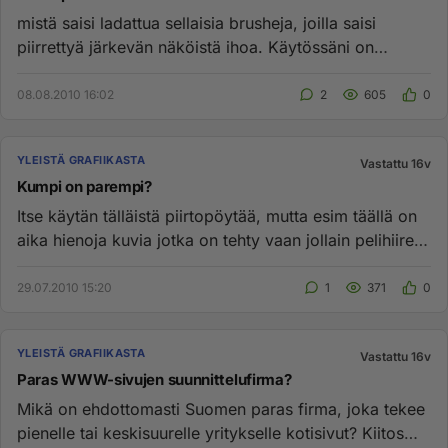
mistä saisi ladattua sellaisia brusheja, joilla saisi
piirrettyä järkevän näköistä ihoa. Käytössäni on
paintshop pro ja ...
08.08.2010 16:02
2
605
0
YLEISTÄ GRAFIIKASTA
Vastattu 16v
Kumpi on parempi?
Itse käytän tälläistä piirtopöytää, mutta esim täällä on
aika hienoja kuvia jotka on tehty vaan jollain pelihiirellä
htt...
29.07.2010 15:20
1
371
0
YLEISTÄ GRAFIIKASTA
Vastattu 16v
Paras WWW-sivujen suunnittelufirma?
Mikä on ehdottomasti Suomen paras firma, joka tekee
pienelle tai keskisuurelle yritykselle kotisivut? Kiitos