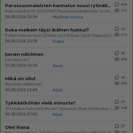
476
Perussuomalaisten kannatus nousi rytinällä Ylen tänään julkaisemassa tuoreimmassa gallup-kyselyssä.
721
https://yle.fi/a/74-20239449 Perussuomalaisilla hurja- ja ylivoimaisesti suurin nousu tässä uudessa Ylen gallupissa. Kyl
06.08.2026 03:24
Maailman menoa
12
Kuka melkein täysi-ikäinen hukkui?
671
Poliisin mukaan nuori oli lähes täysi-ikäinen. Ennen iltakuutta tulleen ilmoituksen mukaan ihminen oli joutunut mahdoll
06.08.2026 20:09
Iisalmi
43
kenen näköinen
616
kaivattusi on ?
07.08.2026 16:24
Ikävä
40
Mikä on ollut
590
Söpöintä välillämme?
06.08.2026 14:44
Ikävä
29
Tykkäätköhän vielä minusta?
548
Yhtä paljon, kuin minä sinusta? Haaveissa ollaan kahdestaan, rauhassa ja lähennytään fyysisesti ja tutustutaan syvemmin
06.08.2026 07:42
Ikävä
37
Olet ihana
510
Muru, sä oot ihana. Tunsitko sen sähkön meidän välillä kun oltiin ihan låhekkäin? 👩‍❤️‍👩❤️😼😘