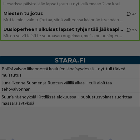
Hesarissa päivitellään lapset joutuu nyt kulkemaan 2 km kouluun jösses. Ruostefillarilla tuo matka menee vaikka miten äk
Miesten tuijotus
45
Mutta mies vain tuijottaa, siinä vaiheessa käännän itse pään pois. Mikä juttu? Yleensä jos joku tuijottaa tai katsoo, hä
Uusioperheen aikuiset lapset tyhjentää jääkaapin käydessään
56
Miten selvittäisitte seuraavan ongelman, meillä on uusioperhe, minulla teini-ikäiset lapset ja puolisolla aikuiset, jotk
STARA.FI
Poliisi valvoo liikennettä koulujen läheisyydessä – nyt tuli tärkeä
muistutus
Junaliikenne Suomen ja Ruotsin välillä alkaa – tulli aloittaa
tehovalvonnan
Suuria räjähdyksiä Kittilässä elokuussa – puolustusvoimat suorittaa
massaräjäytyksiä