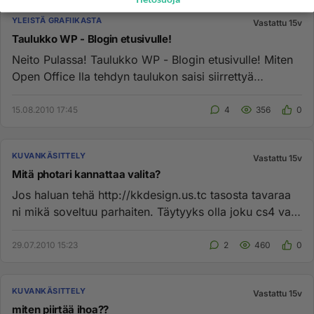
YLEISTÄ GRAFIIKASTA
Vastattu 15v
Taulukko WP - Blogin etusivulle!
Neito Pulassa! Taulukko WP - Blogin etusivulle! Miten
Open Office lla tehdyn taulukon saisi siirrettyä
WordPress MUn /...
15.08.2010 17:45
4
356
0
KUVANKÄSITTELY
Vastattu 15v
Mitä photari kannattaa valita?
Jos haluan tehä http://kkdesign.us.tc tasosta tavaraa
ni mikä soveltuu parhaiten. Täytyyks olla joku cs4 vai
käykö ihan ...
29.07.2010 15:23
2
460
0
KUVANKÄSITTELY
Vastattu 15v
miten piirtää ihoa??