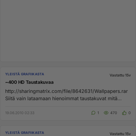
YLEISTÄ GRAFIIKASTA
Vastattu 15v
~400 HD Taustakuvaa
http://sharingmatrix.com/file/8642631/Wallpapers.rar
Siitä vain lataamaan hienoimmat taustakuvat mitä
netistä löydät!!...
19.06.2010 02:33
1
470
0
YLEISTÄ GRAFIIKASTA
Vastattu 15v