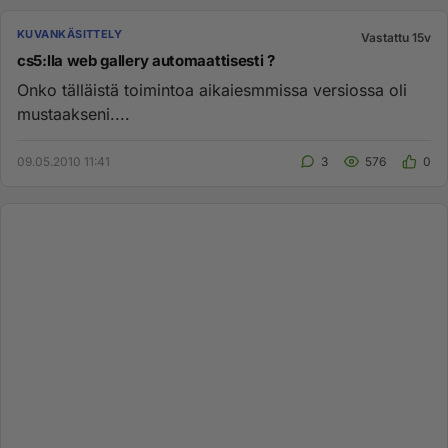
KUVANKÄSITTELY
Vastattu 15v
cs5:lla web gallery automaattisesti ?
Onko tälläistä toimintoa aikaiesmmissa versiossa oli
mustaakseni....
09.05.2010 11:41
3
576
0