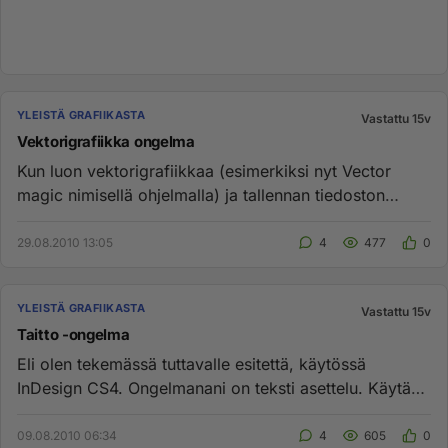
YLEISTÄ GRAFIIKASTA
Vastattu 15v
Vektorigrafiikka ongelma
Kun luon vektorigrafiikkaa (esimerkiksi nyt Vector
magic nimisellä ohjelmalla) ja tallennan tiedoston
johonki muotoon, e...
29.08.2010 13:05
4
477
0
YLEISTÄ GRAFIIKASTA
Vastattu 15v
Taitto -ongelma
Eli olen tekemässä tuttavalle esitettä, käytössä
InDesign CS4. Ongelmanani on teksti asettelu. Käytän
kappaletyylejä ja...
09.08.2010 06:34
4
605
0