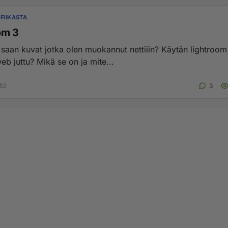
FIIKASTA
om 3
 saan kuvat jotka olen muokannut nettiiin? Käytän lightroom 
eb juttu? Mikä se on ja mite...
:52
3