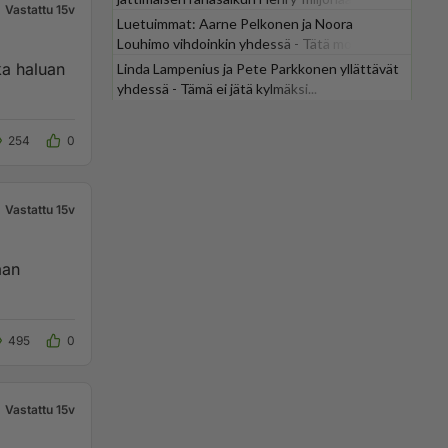
Vastattu 15v
Luetuimmat: Aarne Pelkonen ja Noora
Louhimo vihdoinkin yhdessä - Tätä moni jo
odotti
ka haluan
Linda Lampenius ja Pete Parkkonen yllättävät
yhdessä - Tämä ei jätä kylmäksi...
254
0
Vastattu 15v
aan
495
0
Vastattu 15v