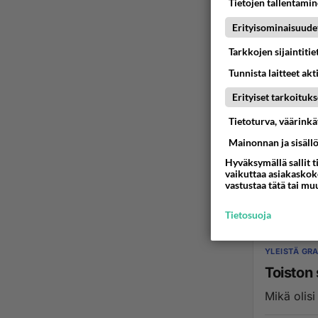
Tietojen tallentamine
Erityisominaisuude
Tarkkojen sijaintiti
Tunnista laitteet akt
Erityiset tarkoituks
YLEISTÄ GRA
Tietoturva, väärink
Fonttej
Mainonnan ja sisäll
Millä sys
Hyväksymällä sallit t
Maksavatk
vaikuttaa asiakaskoke
vastustaa tätä tai mu
23.01.2011 18
Tietosuoja
YLEISTÄ GRA
Toiston
Mikä olis