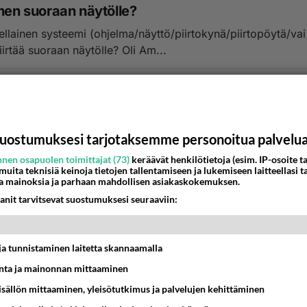
inen suoraan näytölle?
ellainen systeemi (ohjelma/näyttö/piirtokynä/piirtopöytä/vai
piirtää suoraan näytölle? Oli Am...
:13
5
uostumuksesi tarjotaksemme personoitua palvelu
nen osapuolen toimittajat (73)
keräävät henkilötietoja (esim. IP-osoite ta
 muita teknisiä keinoja tietojen tallentamiseen ja lukemiseen laitteellasi t
a mainoksia ja parhaan mahdollisen asiakaskokemuksen.
anit tarvitsevat suostumuksesi seuraaviin:
t ja tunnistaminen laitetta skannaamalla
ta ja mainonnan mittaaminen
sisällön mittaaminen, yleisötutkimus ja palvelujen kehittäminen