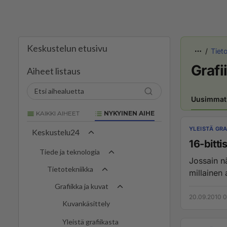
Keskustelun etusivu
Tiet
Grafi
Aiheet listaus
Uusimmat
KAIKKI AIHEET
NYKYINEN AIHE
YLEISTÄ GRA
Keskustelu24
16-bitti
Tiede ja teknologia
Jossain nä
Tietotekniikka
millainen 
Grafiikka ja kuvat
20.09.2010 0
Kuvankäsittely
Yleistä grafiikasta