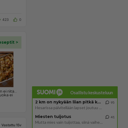
423
0
Osallistu keskusteluun
2 km on nykyään liian pitkä koulumatka
95
Hesarissa päivitellään lapset joutuu nyt kulkemaan 2 km kouluun jösses. Ruostefillarilla tuo matka menee vaikka miten äk
Miesten tuijotus
41
Mutta mies vain tuijottaa, siinä vaiheessa käännän itse pään pois. Mikä juttu? Yleensä jos joku tuijottaa tai katsoo, hä
Vastattu 15v