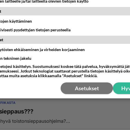
n laitteelle ja/tai laitteella olevien tietojen käyttö
t
etojen käyttäminen
iivisesti pyydettyjen tietojen perusteella
et
FIIKASTA
äytösten ehkäiseminen ja virheiden korjaaminen
a "mainostoimisto käyttöön"
ön tekninen jakelu
teemillä mainostoimistot hankkivat fontteja luonnoskäyttöön
ietojesi käsittelyn. Suostumuksesi koskee tätä palvelua, hyväksymättä jä
o täyden hinnan (saman kuin loppukäyttäjä...
mukseesi. Jotkut teknologiat saattavat perustella tietojen käsittelyä oike
uttaa muita asetuksia klikkaamalla "Asetukset" linkkiä.
:03
7
Asetukset
Hyv
FIIKASTA
 sieppaus???
i hyvä toistonsieppausohjelma?...