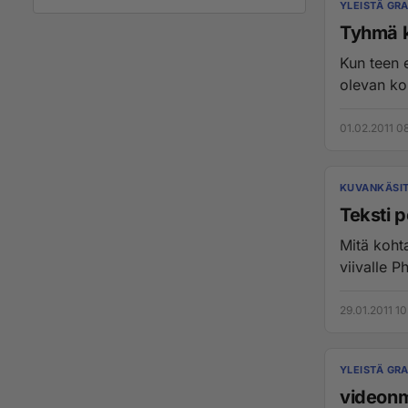
YLEISTÄ GRA
Tyhmä k
Kun teen 
olevan kok
01.02.2011 08
KUVANKÄSI
Teksti p
Mitä koht
29.01.2011 10
YLEISTÄ GRA
videon