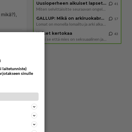
Uusioperheen aikuiset lapset tyhjentää jääkaapin käydessään
41
Miten selvittäisitte seuraavan ongelman, meillä on uusioperhe, minulla teini-ikäiset lapset ja puolisolla aikuiset, jotk
 mikä?),
GALLUP: Mikä on arkiruokabravuurisi?
17
Lomat on monella lomailtu ja arki alkaa. Se voi tarkoittaa myös sitä, että grillailut on grillattu ja palataan arjen ruo
Naiset kertokaa
43
1042
0
Miksi se että mies on seksuaalinen ja haluaa seksiä ja te olette hänen mielestänne haluttava on vastenmielistä? Mikä sii
a
i laitetunniste)
arjotakseen sinulle