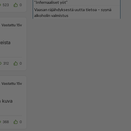
”Infernaaliset yöt”
523
0
Vaasan räjähdyksestä uutta tietoa – syynä
alkoholin valmistus
Vastattu 15v
eista
312
0
Vastattu 15v
n kuva
368
0