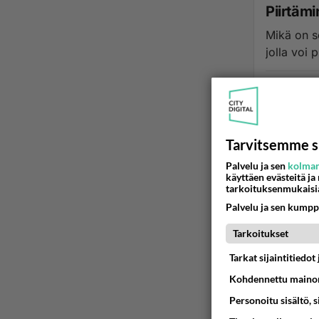
Piirtäm
Mikä on s
jolla voi 
27.01.2011 00
Tarvitsemme s
Palvelu ja sen
kolman
käyttäen evästeitä ja
tarkoituksenmukaisi
Palvelu ja sen kumpp
Tarkoitukset
Tarkat sijaintitiedo
Kohdennettu mainon
Personoitu sisältö, 