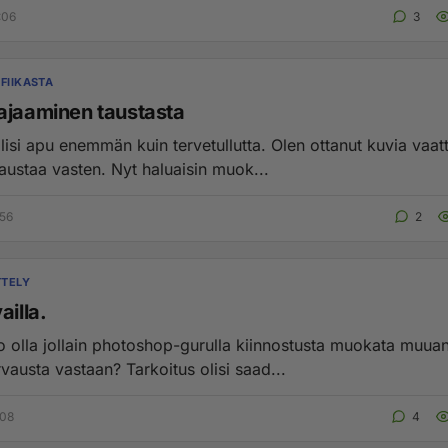
:06
3
FIIKASTA
ajaaminen taustasta
lisi apu enemmän kuin tervetullutta. Olen ottanut kuvia vaatt
austaa vasten. Nyt haluaisin muok...
:56
2
TTELY
ailla.
o olla jollain photoshop-gurulla kiinnostusta muokata muua
vausta vastaan? Tarkoitus olisi saad...
:08
4