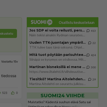
Osallistu keskusteluun
Jos SDP ei voita reilusti, persut kumoavat demokratian Suomesta
413
eskustelu
Näin tekisi ainakin Rydman seuratessaan idolinsa Trumpin mallia https://www.is.fi/politiikka/art-2000012187244.html
Uuden TTK-juontajan ympärillä epätietoisuus sakenee - Nyt MTV hämmentää soppaa
22
TTK tulee taas tänä syksynä. Ohjelman uudet tähtioppilaat julkistetaan torstaina 6. elokuuta klo 14 alkavassa lehdistö
Mitä tuot pöytään parisuhteessa?
424
Siinäpä se kysymys on otsikossa. Mitäpä siis tuot/toisit pöytään parisuhteessa? Oletko mies vai nainen? Koetko sen mitä
Vastattu 15v
Martinan bisneksillä ei mene hyvin
300
https://www.iltalehti.fi/viihdeuutiset/a/c46da6ab-340f-4790-aaa7-0865eed2336 Yrityksen konkurssihakemus on tullut kärä
o tiedossa
Tiesitkö? Martina Aitolehden isäpuoli on tämä suosittu laulaja
29
Martina Aitolehti on seurattu julkisuuden henkilö. Lähipiiriin mahtuu muitakin tunnettuja henkilöitä. Tiesitkö, että Ma
523
0
SUOMI24 VIIHDE
Muistatko? Kädestä suuhun elävä Satu sai
jättimäisen rahasalkun Henry-miljonääriltä