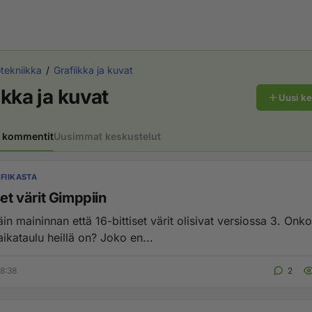
otekniikka
Grafiikka ja kuvat
ikka ja kuvat
Uusi k
 kommentit
Uusimmat keskustelut
FIIKASTA
set värit Gimppiin
in maininnan että 16-bittiset värit olisivat versiossa 3. Onk
aikataulu heillä on? Joko en...
8:38
2