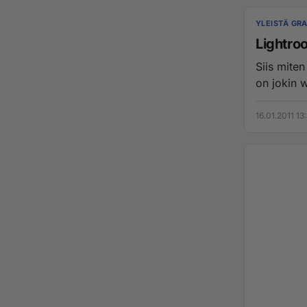
YLEISTÄ GRA
Lightro
Siis miten
on jokin w
16.01.2011 13