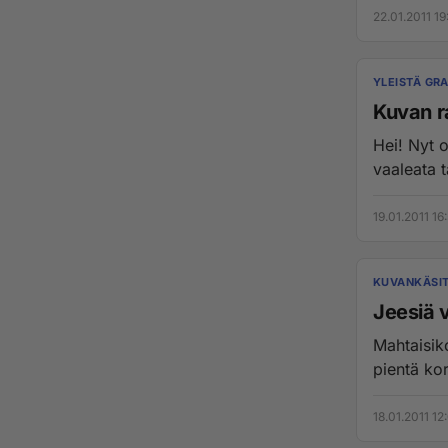
22.01.2011 19
YLEISTÄ GRA
Kuvan r
Hei! Nyt o
vaaleata t
19.01.2011 16
KUVANKÄSI
Jeesiä v
Mahtaisik
pientä kor
18.01.2011 12