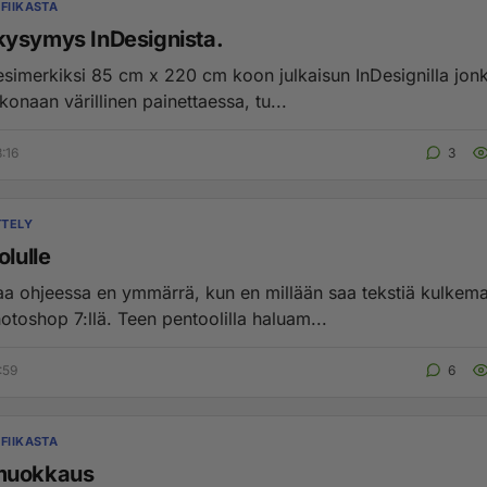
FIIKASTA
ysymys InDesignista.
esimerkiksi 85 cm x 220 cm koon julkaisun InDesignilla jon
onaan värillinen painettaessa, tu...
:16
3
TTELY
olulle
aa ohjeessa en ymmärrä, kun en millään saa tekstiä kulkem
viivalle Photoshop 7:llä. Teen pentoolilla haluam...
:59
6
FIIKASTA
muokkaus