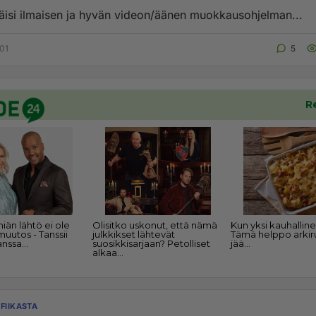
täisi ilmaisen ja hyvän videon/äänen muokkausohjelman...
:01
5
FIIKASTA