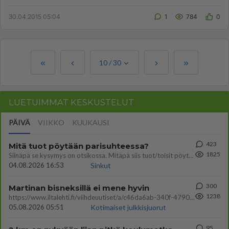
30.04.2015 05:04
1
784
0
10
/
30
LUETUIMMAT KESKUSTELUT
PÄIVÄ
VIIKKO
KUUKAUSI
423
Mitä tuot pöytään parisuhteessa?
1825
Siinäpä se kysymys on otsikossa. Mitäpä siis tuot/toisit pöytään parisuhteessa? Oletko mies vai nainen? Koetko sen mitä
04.08.2026 16:53
Sinkut
300
Martinan bisneksillä ei mene hyvin
1238
https://www.iltalehti.fi/viihdeuutiset/a/c46da6ab-340f-4790-aaa7-0865eed2336 Yrityksen konkurssihakemus on tullut kärä
05.08.2026 05:51
Kotimaiset julkkisjuorut
95