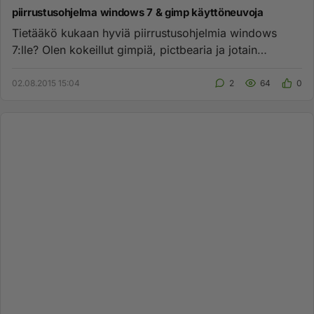
piirrustusohjelma windows 7 & gimp käyttöneuvoja
Tietääkö kukaan hyviä piirrustusohjelmia windows
7:lle? Olen kokeillut gimpiä, pictbearia ja jotain
paintnetiä, kaikissa...
02.08.2015 15:04
2
64
0