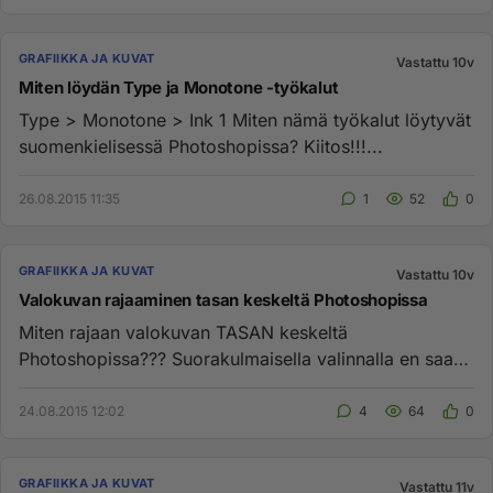
GRAFIIKKA JA KUVAT
Vastattu 10v
Miten löydän Type ja Monotone -työkalut
Type > Monotone > Ink 1 Miten nämä työkalut löytyvät
suomenkielisessä Photoshopissa? Kiitos!!!...
26.08.2015 11:35
1
52
0
GRAFIIKKA JA KUVAT
Vastattu 10v
Valokuvan rajaaminen tasan keskeltä Photoshopissa
Miten rajaan valokuvan TASAN keskeltä
Photoshopissa??? Suorakulmaisella valinnalla en saa
kaksi yhtä leveää kenttää. Ol...
24.08.2015 12:02
4
64
0
GRAFIIKKA JA KUVAT
Vastattu 11v