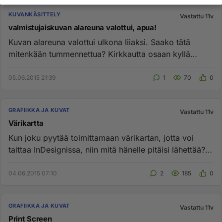
KUVANKÄSITTELY
Vastattu 11v
valmistujaiskuvan alareuna valottui, apua!
Kuvan alareuna valottui ulkona liiaksi. Saako tätä
mitenkään tummennettua? Kirkkautta osaan kyllä
säätää, mutta alareuna...
05.06.2015 21:39
1
70
0
GRAFIIKKA JA KUVAT
Vastattu 11v
Värikartta
Kun joku pyytää toimittamaan värikartan, jotta voi
taittaa InDesignissa, niin mitä hänelle pitäisi lähettää?
Olisin tode...
04.06.2015 07:10
2
185
0
GRAFIIKKA JA KUVAT
Vastattu 11v
Print Screen