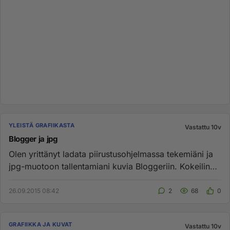
YLEISTÄ GRAFIIKASTA
Vastattu 10v
Blogger ja jpg
Olen yrittänyt ladata piirustusohjelmassa tekemiäni ja
jpg-muotoon tallentamiani kuvia Bloggeriin. Kokeilin
ensin vanhal...
26.09.2015 08:42
2
68
0
GRAFIIKKA JA KUVAT
Vastattu 10v