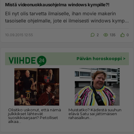
Mistä videonuokkausohjelma windows kympille?!
Eli nyt olis tarvetta ilmaiselle, ihan movie makerin
tasoiselle ohjelmalle, jote ei ilmeisesti windows kympin
mukana enä...
10.09.2015 12:55
2
135
0