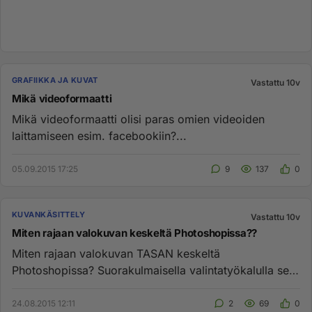
GRAFIIKKA JA KUVAT
Vastattu 10v
Mikä videoformaatti
Mikä videoformaatti olisi paras omien videoiden
laittamiseen esim. facebookiin?...
05.09.2015 17:25
9
137
0
KUVANKÄSITTELY
Vastattu 10v
Miten rajaan valokuvan keskeltä Photoshopissa??
Miten rajaan valokuvan TASAN keskeltä
Photoshopissa? Suorakulmaisella valintatyökalulla se
ei onnistunut. Siihen on varm...
24.08.2015 12:11
2
69
0