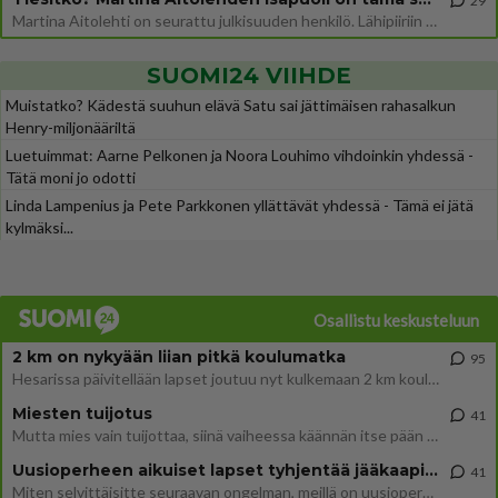
29
Martina Aitolehti on seurattu julkisuuden henkilö. Lähipiiriin mahtuu muitakin tunnettuja henkilöitä. Tiesitkö, että Ma
SUOMI24 VIIHDE
Muistatko? Kädestä suuhun elävä Satu sai jättimäisen rahasalkun
Henry-miljonääriltä
Luetuimmat: Aarne Pelkonen ja Noora Louhimo vihdoinkin yhdessä -
Tätä moni jo odotti
Linda Lampenius ja Pete Parkkonen yllättävät yhdessä - Tämä ei jätä
kylmäksi...
Osallistu keskusteluun
2 km on nykyään liian pitkä koulumatka
95
Hesarissa päivitellään lapset joutuu nyt kulkemaan 2 km kouluun jösses. Ruostefillarilla tuo matka menee vaikka miten äk
Miesten tuijotus
41
Mutta mies vain tuijottaa, siinä vaiheessa käännän itse pään pois. Mikä juttu? Yleensä jos joku tuijottaa tai katsoo, hä
Uusioperheen aikuiset lapset tyhjentää jääkaapin käydessään
41
Miten selvittäisitte seuraavan ongelman, meillä on uusioperhe, minulla teini-ikäiset lapset ja puolisolla aikuiset, jotk