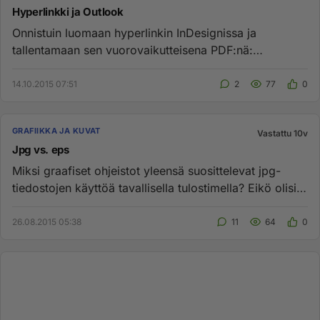
Hyperlinkki ja Outlook
Onnistuin luomaan hyperlinkin InDesignissa ja
tallentamaan sen vuorovaikutteisena PDF:nä:
hyperlinkki toimii moiteettoma...
14.10.2015 07:51
2
77
0
GRAFIIKKA JA KUVAT
Vastattu 10v
Jpg vs. eps
Miksi graafiset ohjeistot yleensä suosittelevat jpg-
tiedostojen käyttöä tavallisella tulostimella? Eikö olisi
parempi, e...
26.08.2015 05:38
11
64
0