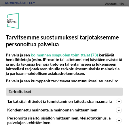
KUVANKÄSITTELY
Vastattu 11v
Png, esp, tiff, jpg ... syvätty kuva
Minun pitäisi tallentaa syvätyn kuvan (kuva ilman
taustaa) jossain toisessa tiedostomuodossa kuin png.
Mikä säilyttää ku...
Tarvitsemme suostumuksesi tarjotaksemme
27.03.2015 05:43
3
277
0
personoitua palvelua
Palvelu ja sen
kolmannen osapuolen toimittajat (73)
keräävät
KUVANKÄSITTELY
henkilötietoja (esim. IP-osoite tai laitetunniste) käyttäen evästeitä
Vastattu 11v
ja muita teknisiä keinoja tietojen tallentamiseen ja lukemiseen
Helppo! ilmainen kuvankäsittelyohjelma!?APUA!
laitteellasi tarjotakseen sinulle tarkoituksenmukaisia mainoksia
ja parhaan mahdollisen asiakaskokemuksen.
Auttakee nyt!! Picasa 3 ja paint on tutut, mut paint ei
Palvelu ja sen kumppanit tarvitsevat suostumuksesi seuraaviin:
riitä ja piacasa liian sekava. Pitäs pystyä vaan kuvia
leikaamaa...
Tarkoitukset
28.06.2015 18:18
1
84
0
Tarkat sijaintitiedot ja tunnistaminen laitetta skannaamalla
Kohdennettu mainonta ja mainonnan mittaaminen
GRAFIIKKA JA KUVAT
Vastattu 11v
Personoitu sisältö, sisällön mittaaminen, yleisötutkimus ja
LINKKI BANNERIIN???
palvelujen kehittäminen