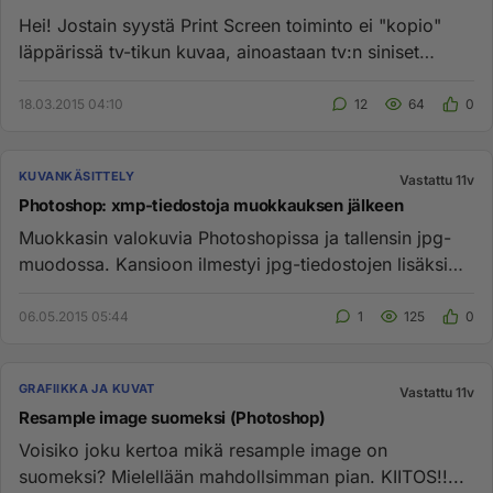
Hei! Jostain syystä Print Screen toiminto ei "kopio"
läppärissä tv-tikun kuvaa, ainoastaan tv:n siniset
reuna-alueet ?!...
18.03.2015 04:10
12
64
0
KUVANKÄSITTELY
Vastattu 11v
Photoshop: xmp-tiedostoja muokkauksen jälkeen
Muokkasin valokuvia Photoshopissa ja tallensin jpg-
muodossa. Kansioon ilmestyi jpg-tiedostojen lisäksi
xmp-tiedostoja. M...
06.05.2015 05:44
1
125
0
GRAFIIKKA JA KUVAT
Vastattu 11v
Resample image suomeksi (Photoshop)
Voisiko joku kertoa mikä resample image on
suomeksi? Mielellään mahdollsimman pian. KIITOS!!...