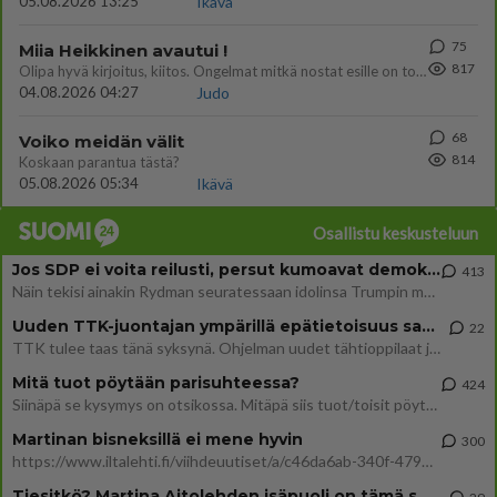
05.08.2026 13:25
Ikävä
75
Miia Heikkinen avautui !
817
Olipa hyvä kirjoitus, kiitos. Ongelmat mitkä nostat esille on todellisia ja tämä ylimielisyys totta ja se näkyy kaikessa
04.08.2026 04:27
Judo
68
Voiko meidän välit
814
Koskaan parantua tästä?
05.08.2026 05:34
Ikävä
Osallistu keskusteluun
Jos SDP ei voita reilusti, persut kumoavat demokratian Suomesta
413
Näin tekisi ainakin Rydman seuratessaan idolinsa Trumpin mallia https://www.is.fi/politiikka/art-2000012187244.html
Uuden TTK-juontajan ympärillä epätietoisuus sakenee - Nyt MTV hämmentää soppaa
22
TTK tulee taas tänä syksynä. Ohjelman uudet tähtioppilaat julkistetaan torstaina 6. elokuuta klo 14 alkavassa lehdistö
Mitä tuot pöytään parisuhteessa?
424
Siinäpä se kysymys on otsikossa. Mitäpä siis tuot/toisit pöytään parisuhteessa? Oletko mies vai nainen? Koetko sen mitä
Martinan bisneksillä ei mene hyvin
300
https://www.iltalehti.fi/viihdeuutiset/a/c46da6ab-340f-4790-aaa7-0865eed2336 Yrityksen konkurssihakemus on tullut kärä
Tiesitkö? Martina Aitolehden isäpuoli on tämä suosittu laulaja