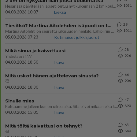
2 km on nykyään liian pitkä koulumatka
1031
Hesarissa päivitellään lapset joutuu nyt kulkemaan 2 km kouluun jösses. Ruostefillarilla tuo matka menee vaikka miten äk
04.08.2026 10:07
Lieksa
29
Tiesitkö? Martina Aitolehden isäpuoli on tämä suosittu laulaja
1011
Martina Aitolehti on seurattu julkisuuden henkilö. Lähipiiriin mahtuu muitakin tunnettuja henkilöitä. Tiesitkö, että Ma
05.08.2026 07:23
Kotimaiset julkkisjuorut
58
Mikä sinua ja kaivattuasi
926
Yhdistää??????
04.08.2026 18:50
Ikävä
66
Mitä uskot hänen ajattelevan sinusta?
906
😇
04.08.2026 18:30
Ikävä
47
Sinulle mies
890
Kohtaamme jälleen kun on oikea aika. Sitä ei voi mikään eikä kukaan estää <3 <3
04.08.2026 15:01
Ikävä
63
Mitä töitä kaivattusi on tehnyt?
840
😅