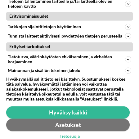
Miten lisään klikattavan linkin sähköpostiviesteihin
Tietojen tallentaminen laitteelle ja/tai laitteella olevien
tietojen käyttö
tulevaan banneriin? Bannerin olen tehnyt
Photoshopissa. Kiitoksia e...
Erityisominaisuudet
15.06.2015 05:20
4
228
0
Tarkkojen sijaintitietojen käyttäminen
Tunnista laitteet aktiivisesti pyydettyjen tietojen perusteella
Erityiset tarkoitukset
Tietoturva, väärinkäytösten ehkäiseminen ja virheiden
korjaaminen
Mainonnan ja sisällön tekninen jakelu
Hyväksymällä sallit tietojesi käsittelyn. Suostumuksesi koskee
tätä palvelua, hyväksymättä jättäminen voi vaikuttaa
asiakaskokemukseesi. Jotkut teknologiat saattavat perustella
tietojen käsittelyä oikeutetulla edulla, voit vastustaa tätä tai
muuttaa muita asetuksia klikkaamalla "Asetukset" linkkiä.
Hyväksy kaikki
Asetukset
Tietosuoja