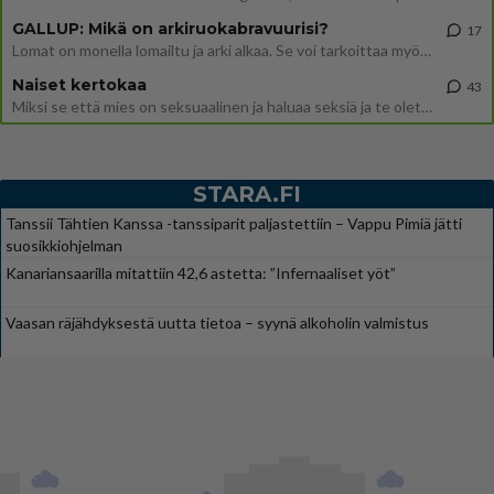
GALLUP: Mikä on arkiruokabravuurisi?
17
Lomat on monella lomailtu ja arki alkaa. Se voi tarkoittaa myös sitä, että grillailut on grillattu ja palataan arjen ruo
Naiset kertokaa
43
Miksi se että mies on seksuaalinen ja haluaa seksiä ja te olette hänen mielestänne haluttava on vastenmielistä? Mikä sii
STARA.FI
Tanssii Tähtien Kanssa -tanssiparit paljastettiin – Vappu Pimiä jätti
suosikkiohjelman
Kanariansaarilla mitattiin 42,6 astetta: ”Infernaaliset yöt”
Vaasan räjähdyksestä uutta tietoa – syynä alkoholin valmistus