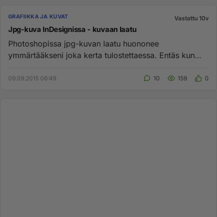
GRAFIIKKA JA KUVAT
Vastattu 10v
Jpg-kuva InDesignissa - kuvaan laatu
Photoshopissa jpg-kuvan laatu huononee
ymmärtääkseni joka kerta tulostettaessa. Entäs kun
sijoitan jpg-kuvan InDesigniin...
09.09.2015 06:49
10
159
0