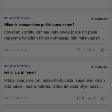
KUVANKÄSITTELY
Vastattu 11v
Hihan kloonaaminen peilikuvana miten?
Kokeilen korjata vanhaa valokuvaa jossa on paha
repeymä henkilön hihan kohdassa, niin miten saisin
kopioitua sen toisen ...
28.07.2015 11:56
3
80
0
KUVANKÄSITTELY
Vastattu 11v
Millä 3:4 16:9:ksi?
Pitäisi saada neliön mallisista kuvista laajakuva, ilman
että pikselimäärä katoaa. Onko ilmaista ohjelmaa?
Kuvakaappaus ...
23.06.2015 17:51
6
78
0